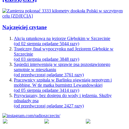
Najczęściej czytane
Akcja ratunkowa na jeziorze Głębokim w Szczecinie
(od 02 sierpnia oglądane 5044 razy)
Tragiczny finał wypoczynku nad Jeziorem Głębokie w
Szczecinie
(od 03 sierpnia oglądane 3848 razy)
Sąsiedzi interweniują w sprawie psa pozostawionego
samotnie w mieszkaniu
(od przedwczoraj oglądane 3761 razy)
Pracownicy szpitala w Barlinku ujawniają nepotyzm i
mobbing. W tle matka burmistrz Lewandowskiej
(od 05 sierpnia oglądane 3414 razy)
Przywiązany, bez dostępu do wody i jedzenia. Służby
odnalazły psa
(od przedwczoraj oglądane 2427 razy)