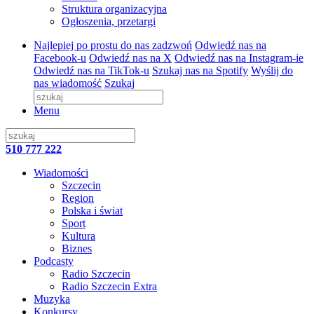
Struktura organizacyjna
Ogłoszenia, przetargi
Najlepiej po prostu do nas zadzwoń
Odwiedź nas na
Facebook-u
Odwiedź nas na X
Odwiedź nas na Instagram-ie
Odwiedź nas na TikTok-u
Szukaj nas na Spotify
Wyślij do
nas wiadomość
Szukaj
Menu
510 777 222
Wiadomości
Szczecin
Region
Polska i świat
Sport
Kultura
Biznes
Podcasty
Radio Szczecin
Radio Szczecin Extra
Muzyka
Konkursy