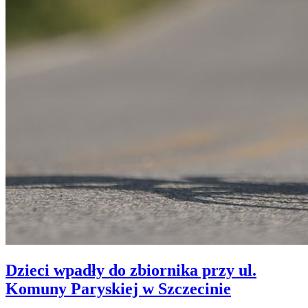
Dzieci wpadły do zbiornika przy ul.
Komuny Paryskiej w Szczecinie