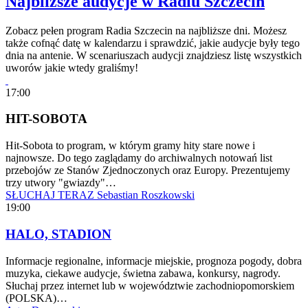
Najbliższe audycje w Radiu Szczecin
Zobacz pełen program Radia Szczecin na najbliższe dni. Możesz
także cofnąć datę w kalendarzu i sprawdzić, jakie audycje były tego
dnia na antenie. W scenariuszach audycji znajdziesz listę wszystkich
uworów jakie wtedy graliśmy!
17:00
HIT-SOBOTA
Hit-Sobota to program, w którym gramy hity stare nowe i
najnowsze. Do tego zaglądamy do archiwalnych notowań list
przebojów ze Stanów Zjednoczonych oraz Europy. Prezentujemy
trzy utwory "gwiazdy"…
SŁUCHAJ TERAZ
Sebastian Roszkowski
19:00
HALO, STADION
Informacje regionalne, informacje miejskie, prognoza pogody, dobra
muzyka, ciekawe audycje, świetna zabawa, konkursy, nagrody.
Słuchaj przez internet lub w województwie zachodniopomorskiem
(POLSKA)…