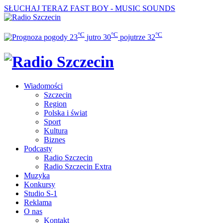
SŁUCHAJ TERAZ
FAST BOY - MUSIC SOUNDS
°C
°C
°C
23
jutro
30
pojutrze
32
Wiadomości
Szczecin
Region
Polska i świat
Sport
Kultura
Biznes
Podcasty
Radio Szczecin
Radio Szczecin Extra
Muzyka
Konkursy
Studio S-1
Reklama
O nas
Kontakt