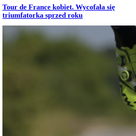
Tour de France kobiet. Wycofała się
triumfatorka sprzed roku