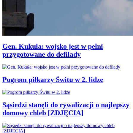
Gen. Kukuła: wojsko jest w pełni
przygotowane do defilady
Pogrom piłkarzy Świtu w 2. lidze
Sąsiedzi stanęli do rywalizacji o najlepszy
domowy chleb [ZDJĘCIA]