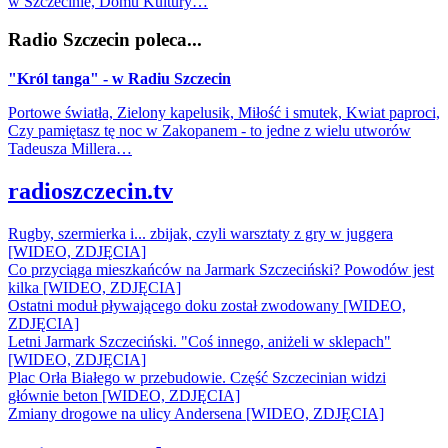
w Szczecinie, Domu Kultury…
Radio Szczecin poleca...
"Król tanga" - w Radiu Szczecin
Portowe światła, Zielony kapelusik, Miłość i smutek, Kwiat paproci,
Czy pamiętasz tę noc w Zakopanem - to jedne z wielu utworów
Tadeusza Millera…
radioszczecin.tv
Rugby, szermierka i... zbijak, czyli warsztaty z gry w juggera
[WIDEO, ZDJĘCIA]
Co przyciąga mieszkańców na Jarmark Szczeciński? Powodów jest
kilka [WIDEO, ZDJĘCIA]
Ostatni moduł pływającego doku został zwodowany [WIDEO,
ZDJĘCIA]
Letni Jarmark Szczeciński. "Coś innego, aniżeli w sklepach"
[WIDEO, ZDJĘCIA]
Plac Orła Białego w przebudowie. Część Szczecinian widzi
głównie beton [WIDEO, ZDJĘCIA]
Zmiany drogowe na ulicy Andersena [WIDEO, ZDJĘCIA]