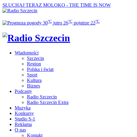
SŁUCHAJ TERAZ
MOLOKO - THE TIME IS NOW
°C
°C
°C
30
jutro
26
pojutrze
22
Wiadomości
Szczecin
Region
Polska i świat
Sport
Kultura
Biznes
Podcasty
Radio Szczecin
Radio Szczecin Extra
Muzyka
Konkursy
Studio S-1
Reklama
O nas
Kontakt