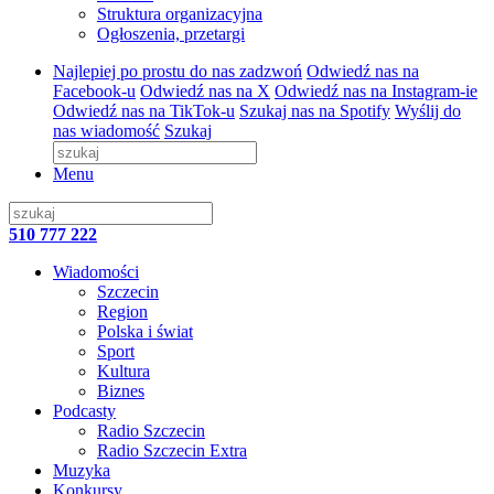
Struktura organizacyjna
Ogłoszenia, przetargi
Najlepiej po prostu do nas zadzwoń
Odwiedź nas na
Facebook-u
Odwiedź nas na X
Odwiedź nas na Instagram-ie
Odwiedź nas na TikTok-u
Szukaj nas na Spotify
Wyślij do
nas wiadomość
Szukaj
Menu
510 777 222
Wiadomości
Szczecin
Region
Polska i świat
Sport
Kultura
Biznes
Podcasty
Radio Szczecin
Radio Szczecin Extra
Muzyka
Konkursy