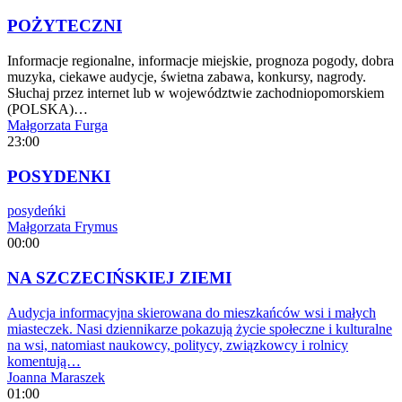
POŻYTECZNI
Informacje regionalne, informacje miejskie, prognoza pogody, dobra
muzyka, ciekawe audycje, świetna zabawa, konkursy, nagrody.
Słuchaj przez internet lub w województwie zachodniopomorskiem
(POLSKA)…
Małgorzata Furga
23:00
POSYDENKI
posydeńki
Małgorzata Frymus
00:00
NA SZCZECIŃSKIEJ ZIEMI
Audycja informacyjna skierowana do mieszkańców wsi i małych
miasteczek. Nasi dziennikarze pokazują życie społeczne i kulturalne
na wsi, natomiast naukowcy, politycy, związkowcy i rolnicy
komentują…
Joanna Maraszek
01:00