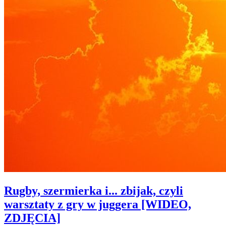
Rugby, szermierka i... zbijak, czyli
warsztaty z gry w juggera [WIDEO,
ZDJĘCIA]