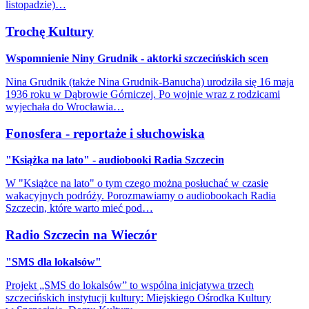
listopadzie)…
Trochę Kultury
Wspomnienie Niny Grudnik - aktorki szczecińskich scen
Nina Grudnik (także Nina Grudnik-Banucha) urodziła się 16 maja
1936 roku w Dąbrowie Górniczej. Po wojnie wraz z rodzicami
wyjechała do Wrocławia…
Fonosfera - reportaże i słuchowiska
"Książka na lato" - audiobooki Radia Szczecin
W "Książce na lato" o tym czego można posłuchać w czasie
wakacyjnych podróży. Porozmawiamy o audiobookach Radia
Szczecin, które warto mieć pod…
Radio Szczecin na Wieczór
"SMS dla lokalsów"
Projekt „SMS do lokalsów” to wspólna inicjatywa trzech
szczecińskich instytucji kultury: Miejskiego Ośrodka Kultury