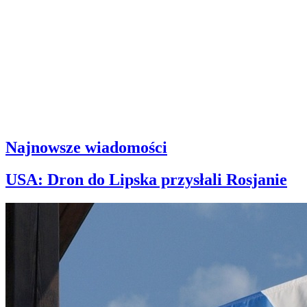
Najnowsze wiadomości
USA: Dron do Lipska przysłali Rosjanie