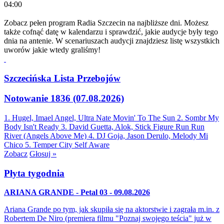
04:00
Zobacz pełen program Radia Szczecin na najbliższe dni. Możesz
także cofnąć datę w kalendarzu i sprawdzić, jakie audycje były tego
dnia na antenie. W scenariuszach audycji znajdziesz listę wszystkich
uworów jakie wtedy graliśmy!
Szczecińska Lista Przebojów
Notowanie 1836 (07.08.2026)
1. Hugel, Imael Angel, Ultra Nate
Movin' To The Sun
2. Sombr
My
Body Isn't Ready
3. David Guetta, Alok, Stick Figure
Run Run
River (Angels Above Me)
4. DJ Goja, Jason Derulo, Melody
Mi
Chico
5. Temper City
Self Aware
Zobacz
Głosuj »
Płyta tygodnia
ARIANA GRANDE - Petal 03 - 09.08.2026
Ariana Grande po tym, jak skupiła się na aktorstwie i zagrała m.in. z
Robertem De Niro (premiera filmu "Poznaj swojego teścia" już w