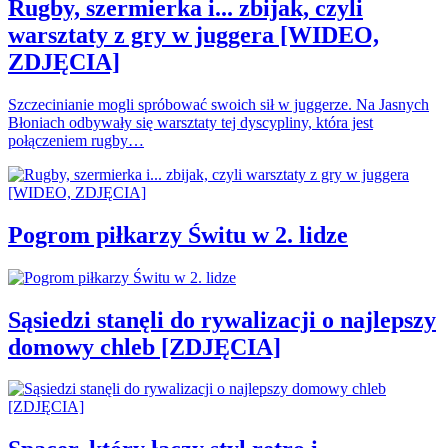
Rugby, szermierka i... zbijak, czyli
warsztaty z gry w juggera [WIDEO,
ZDJĘCIA]
Szczecinianie mogli spróbować swoich sił w juggerze. Na Jasnych
Błoniach odbywały się warsztaty tej dyscypliny, która jest
połączeniem rugby…
Pogrom piłkarzy Świtu w 2. lidze
Sąsiedzi stanęli do rywalizacji o najlepszy
domowy chleb [ZDJĘCIA]