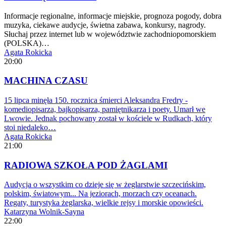
Informacje regionalne, informacje miejskie, prognoza pogody, dobra
muzyka, ciekawe audycje, świetna zabawa, konkursy, nagrody.
Słuchaj przez internet lub w województwie zachodniopomorskiem
(POLSKA)…
Agata Rokicka
20:00
MACHINA CZASU
15 lipca minęła 150. rocznica śmierci Aleksandra Fredry -
komediopisarza, bajkopisarza, pamiętnikarza i poety. Umarł we
Lwowie. Jednak pochowany został w kościele w Rudkach, który
stoi niedaleko…
Agata Rokicka
21:00
RADIOWA SZKOŁA POD ŻAGLAMI
Audycja o wszystkim co dzieje się w żeglarstwie szczecińskim,
polskim, światowym... Na jeziorach, morzach czy oceanach.
Regaty, turystyka żeglarska, wielkie rejsy i morskie opowieści.
Katarzyna Wolnik-Sayna
22:00