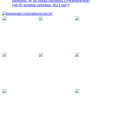
mobbing. W tle matka burmistrz Lewandowskiej
(od 05 sierpnia oglądane 3621 razy)