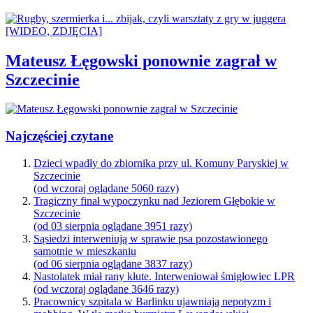
Mateusz Łęgowski ponownie zagrał w
Szczecinie
Najczęściej czytane
Dzieci wpadły do zbiornika przy ul. Komuny Paryskiej w
Szczecinie
(od wczoraj oglądane 5060 razy)
Tragiczny finał wypoczynku nad Jeziorem Głębokie w
Szczecinie
(od 03 sierpnia oglądane 3951 razy)
Sąsiedzi interweniują w sprawie psa pozostawionego
samotnie w mieszkaniu
(od 06 sierpnia oglądane 3837 razy)
Nastolatek miał rany kłute. Interweniował śmigłowiec LPR
(od wczoraj oglądane 3646 razy)
Pracownicy szpitala w Barlinku ujawniają nepotyzm i