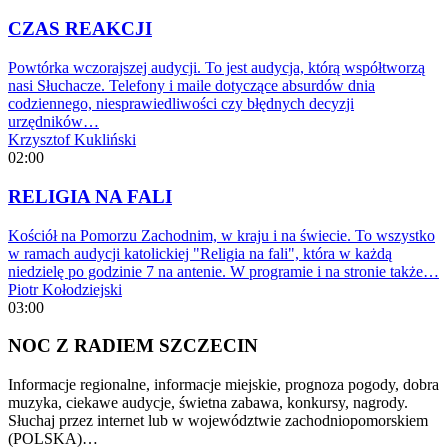
CZAS REAKCJI
Powtórka wczorajszej audycji. To jest audycja, którą współtworzą
nasi Słuchacze. Telefony i maile dotyczące absurdów dnia
codziennego, niesprawiedliwości czy błędnych decyzji
urzędników…
Krzysztof Kukliński
02:00
RELIGIA NA FALI
Kościół na Pomorzu Zachodnim, w kraju i na świecie. To wszystko
w ramach audycji katolickiej "Religia na fali", która w każdą
niedzielę po godzinie 7 na antenie. W programie i na stronie także…
Piotr Kołodziejski
03:00
NOC Z RADIEM SZCZECIN
Informacje regionalne, informacje miejskie, prognoza pogody, dobra
muzyka, ciekawe audycje, świetna zabawa, konkursy, nagrody.
Słuchaj przez internet lub w województwie zachodniopomorskiem
(POLSKA)…