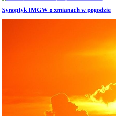
Synoptyk IMGW o zmianach w pogodzie