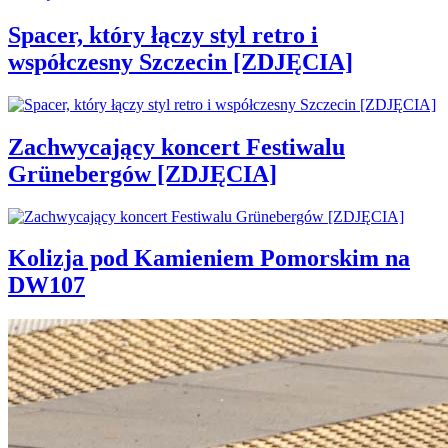
Spacer, który łączy styl retro i
współczesny Szczecin [ZDJĘCIA]
Zachwycający koncert Festiwalu
Grünebergów [ZDJĘCIA]
Kolizja pod Kamieniem Pomorskim na
DW107