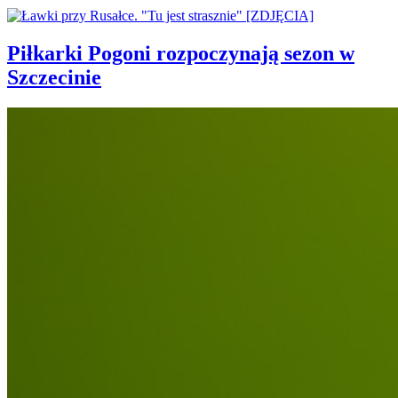
Piłkarki Pogoni rozpoczynają sezon w
Szczecinie