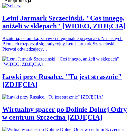
Autopromocja
Letni Jarmark Szczeciński. "Coś innego,
aniżeli w sklepach" [WIDEO, ZDJĘCIA]
Biżuteria, ceramika, zabawki i regionalne przysmaki. Na Jasnych
Błoniach rozpoczął się tradycyjny Letni Jarmark Szczeciński.
Pierwsi odwiedzający…
Ławki przy Rusałce. "Tu jest strasznie"
[ZDJĘCIA]
Wirtualny spacer po Dolinie Dolnej Odry
w centrum Szczecina [ZDJĘCIA]