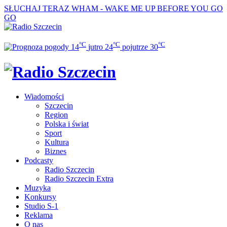
SŁUCHAJ TERAZ
WHAM - WAKE ME UP BEFORE YOU GO
GO
°C
°C
°C
14
jutro
24
pojutrze
30
Wiadomości
Szczecin
Region
Polska i świat
Sport
Kultura
Biznes
Podcasty
Radio Szczecin
Radio Szczecin Extra
Muzyka
Konkursy
Studio S-1
Reklama
O nas