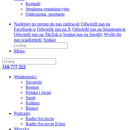
Kontakt
Struktura organizacyjna
Ogłoszenia, przetargi
Najlepiej po prostu do nas zadzwoń
Odwiedź nas na
Facebook-u
Odwiedź nas na X
Odwiedź nas na Instagram-ie
Odwiedź nas na TikTok-u
Szukaj nas na Spotify
Wyślij do
nas wiadomość
Szukaj
Menu
510 777 222
Wiadomości
Szczecin
Region
Polska i świat
Sport
Kultura
Biznes
Podcasty
Radio Szczecin
Radio Szczecin Extra
Muzyka