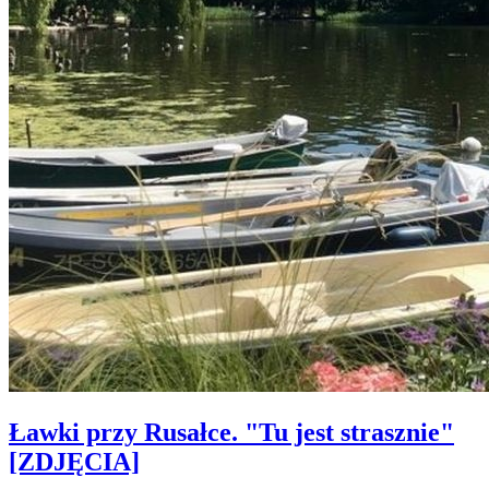
Ławki przy Rusałce. "Tu jest strasznie"
[ZDJĘCIA]