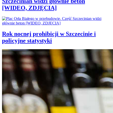
Szczecinian widzi głównie beton
[WIDEO, ZDJĘCIA]
Rok nocnej prohibicji w Szczecinie i
policyjne statystyki