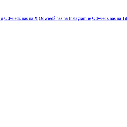
-u
Odwiedź nas na X
Odwiedź nas na Instagram-ie
Odwiedź nas na Ti