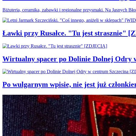
Biżuteria, ceramika, zabawki i regionalne przysmaki. Na Jasnych Bł
Ławki przy Rusałce. "Tu jest strasznie" 
Wirtualny spacer po Dolinie Dolnej Odry
Po wulgarnym wpisie, nie jest już członki