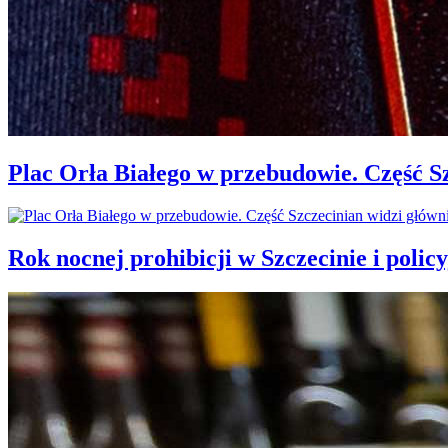
Plac Orła Białego w przebudowie. Część 
Rok nocnej prohibicji w Szczecinie i policy