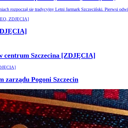
oniach rozpoczął się tradycyjny Letni Jarmark Szczeciński. Pierwsi od
[ZDJĘCIA]
 w centrum Szczecina [ZDJĘCIA]
em zarządu Pogoni Szczecin