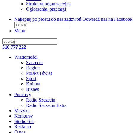
Struktura organizacyjna
Ogłoszenia, przetargi
Najlepiej po prostu do nas zadzwoń
Odwiedź nas na Facebook
Menu
510 777 222
Wiadomości
Szczecin
Region
Polska i świat
Sport
Kultura
Biznes
Podcasty
Radio Szczecin
Radio Szczecin Extra
Muzyka
Konkursy
Studio S-1
Reklama
O nas