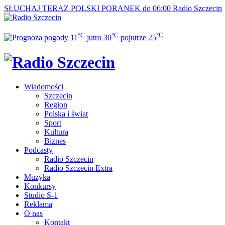
SŁUCHAJ TERAZ
POLSKI PORANEK do 06:00
Radio Szczecin
°C
°C
°C
11
jutro
30
pojutrze
25
Wiadomości
Szczecin
Region
Polska i świat
Sport
Kultura
Biznes
Podcasty
Radio Szczecin
Radio Szczecin Extra
Muzyka
Konkursy
Studio S-1
Reklama
O nas
Kontakt