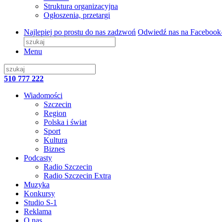
Struktura organizacyjna
Ogłoszenia, przetargi
Najlepiej po prostu do nas zadzwoń
Odwiedź nas na Facebook
Menu
510 777 222
Wiadomości
Szczecin
Region
Polska i świat
Sport
Kultura
Biznes
Podcasty
Radio Szczecin
Radio Szczecin Extra
Muzyka
Konkursy
Studio S-1
Reklama
O nas