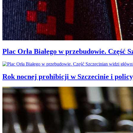
Plac Orła Białego w przebudowie. Część 
Rok nocnej prohibicji w Szczecinie i policy