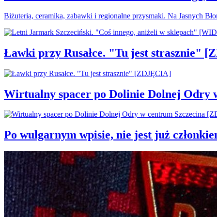
Biżuteria, ceramika, zabawki i regionalne przysmaki. Na Jasnych Bł
Ławki przy Rusałce. "Tu jest strasznie" 
Wirtualny spacer po Dolinie Dolnej Odry
Po wulgarnym wpisie, nie jest już członki