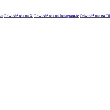
-u
Odwiedź nas na X
Odwiedź nas na Instagram-ie
Odwiedź nas na Ti