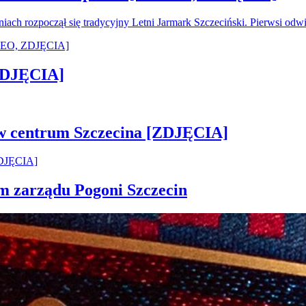
oniach rozpoczął się tradycyjny Letni Jarmark Szczeciński. Pierwsi od
[ZDJĘCIA]
 w centrum Szczecina [ZDJĘCIA]
em zarządu Pogoni Szczecin