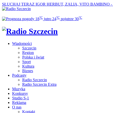
SŁUCHAJ TERAZ
IGOR HERBUT, ZALIA, VITO BAMBINO -
°C
°C
°C
18
jutro
24
pojutrze
30
Wiadomości
Szczecin
Region
Polska i świat
Sport
Kultura
Biznes
Podcasty
Radio Szczecin
Radio Szczecin Extra
Muzyka
Konkursy
Studio S-1
Reklama
O nas
Kontakt