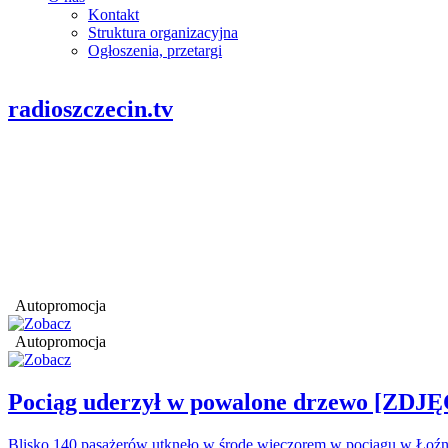
Kontakt
Struktura organizacyjna
Ogłoszenia, przetargi
radioszczecin.tv
Autopromocja
Autopromocja
Pociąg uderzył w powalone drzewo [ZDJĘ
Blisko 140 pasażerów utknęło w środę wieczorem w pociągu w Łoźn