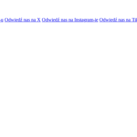
-u
Odwiedź nas na X
Odwiedź nas na Instagram-ie
Odwiedź nas na Ti