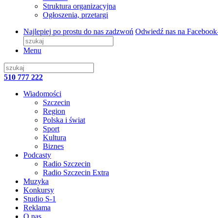
Struktura organizacyjna
Ogłoszenia, przetargi
Najlepiej po prostu do nas zadzwoń
Odwiedź nas na Facebook
Menu
510 777 222
Wiadomości
Szczecin
Region
Polska i świat
Sport
Kultura
Biznes
Podcasty
Radio Szczecin
Radio Szczecin Extra
Muzyka
Konkursy
Studio S-1
Reklama
O nas