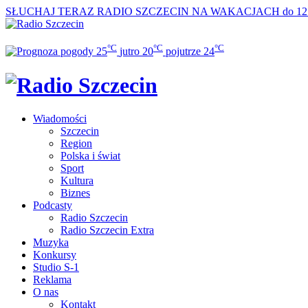
SŁUCHAJ TERAZ
RADIO SZCZECIN NA WAKACJACH do 12
°C
°C
°C
25
jutro
20
pojutrze
24
Wiadomości
Szczecin
Region
Polska i świat
Sport
Kultura
Biznes
Podcasty
Radio Szczecin
Radio Szczecin Extra
Muzyka
Konkursy
Studio S-1
Reklama
O nas
Kontakt