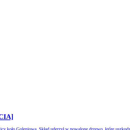
CIA]
icy koło Goleniowa. Skład uderzył w powalone drzewo, które uszkod