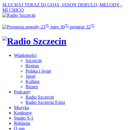
SŁUCHAJ TERAZ
DJ GOJA, JASON DERULO, MELODY -
MI CHICO
°C
°C
°C
23
jutro
30
pojutrze
32
Wiadomości
Szczecin
Region
Polska i świat
Sport
Kultura
Biznes
Podcasty
Radio Szczecin
Radio Szczecin Extra
Muzyka
Konkursy
Studio S-1
Reklama
O nas