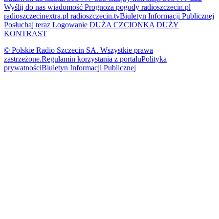
Wyślij do nas wiadomość
Prognoza pogody
radioszczecin.pl
radioszczecinextra.pl
radioszczecin.tv
Biuletyn Informacji Publicznej
Posłuchaj teraz
Logowanie
DUŻA CZCIONKA
DUŻY
KONTRAST
© Polskie Radio Szczecin SA. Wszystkie prawa
zastrzeżone.
Regulamin korzystania z portalu
Polityka
prywatności
Biuletyn Informacji Publicznej