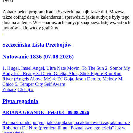
18:00
Zobacz pełen program Radia Szczecin na najbliższe dni. Możesz
także cofnąć datę w kalendarzu i sprawdzić, jakie audycje były tego
dnia na antenie. W scenariuszach audycji znajdziesz listę wszystkich
uworów jakie wtedy graliśmy!
Szczecińska Lista Przebojów
Notowanie 1836 (07.08.2026)
1. Hugel, Imael Angel, Ultra Nate
Movin' To The Sun
2. Sombr
My
Body Isn't Ready
3. David Guetta, Alok, Stick Figure
Run Run
River (Angels Above Me)
4. DJ Goja, Jason Derulo, Melody
Mi
Chico
5. Temper City
Self Aware
Zobacz
Głosuj »
Płyta tygodnia
ARIANA GRANDE - Petal 03 - 09.08.2026
Ariana Grande po tym, jak skupiła się na aktorstwie i zagrała m.in. z
Robertem De Niro (premiera filmu "Poznaj swojego teścia" już w