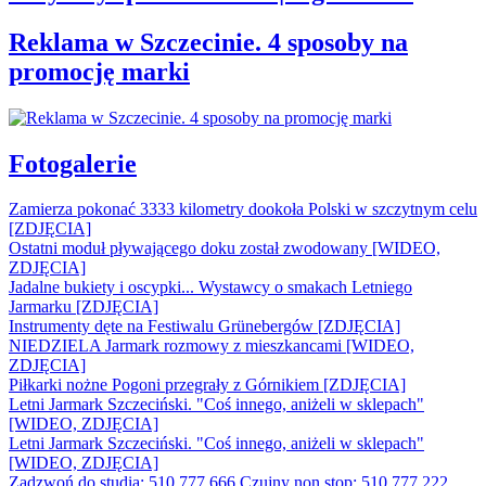
Reklama w Szczecinie. 4 sposoby na
promocję marki
Fotogalerie
Zamierza pokonać 3333 kilometry dookoła Polski w szczytnym celu
[ZDJĘCIA]
Ostatni moduł pływającego doku został zwodowany [WIDEO,
ZDJĘCIA]
Jadalne bukiety i oscypki... Wystawcy o smakach Letniego
Jarmarku [ZDJĘCIA]
Instrumenty dęte na Festiwalu Grünebergów [ZDJĘCIA]
NIEDZIELA Jarmark rozmowy z mieszkancami [WIDEO,
ZDJĘCIA]
Piłkarki nożne Pogoni przegrały z Górnikiem [ZDJĘCIA]
Letni Jarmark Szczeciński. "Coś innego, aniżeli w sklepach"
[WIDEO, ZDJĘCIA]
Letni Jarmark Szczeciński. "Coś innego, aniżeli w sklepach"
[WIDEO, ZDJĘCIA]
Zadzwoń do studia: 510 777 666
Czujny non stop: 510 777 222