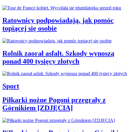
Ratownicy podpowiadają, jak pomóc
topiącej się osobie
Rolnik zaorał asfalt. Szkody wynoszą
ponad 400 tysięcy złotych
Sport
Piłkarki nożne Pogoni przegrały z
Górnikiem [ZDJĘCIA]