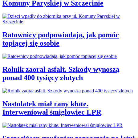
Komuny Paryskiej w Szczecinie
Ratownicy podpowiadają, jak pomóc
topiącej się osobie
Rolnik zaorał asfalt. Szkody wynoszą
ponad 400 tysięcy złotych
Nastolatek miał rany kłute.
Interweniował śmigłowiec LPR