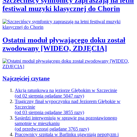
Szczecińscy symfonicy zapraszają na letni
festiwal muzyki klasycznej do Chorin
Ostatni moduł pływającego doku został
zwodowany [WIDEO, ZDJĘCIA]
Najczęściej czytane
Akcja ratunkowa na jeziorze Głębokim w Szczecinie
(od 02 sierpnia oglądane 5047 razy)
Tragiczny finał wypoczynku nad Jeziorem Głębokie w
Szczecinie
(od 03 sierpnia oglądane 3855 razy)
Sąsiedzi interweniują w sprawie psa pozostawionego
samotnie w mieszkaniu
(od przedwczoraj oglądane 3765 razy)
Pracownicy szpitala w Barlinku ujawniają nepotyzm i