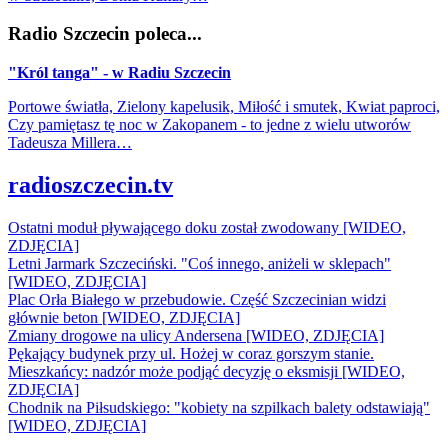
Radio Szczecin poleca...
"Król tanga" - w Radiu Szczecin
Portowe światła, Zielony kapelusik, Miłość i smutek, Kwiat paproci,
Czy pamiętasz tę noc w Zakopanem - to jedne z wielu utworów
Tadeusza Millera…
radioszczecin.tv
Ostatni moduł pływającego doku został zwodowany [WIDEO,
ZDJĘCIA]
Letni Jarmark Szczeciński. "Coś innego, aniżeli w sklepach"
[WIDEO, ZDJĘCIA]
Plac Orła Białego w przebudowie. Część Szczecinian widzi
głównie beton [WIDEO, ZDJĘCIA]
Zmiany drogowe na ulicy Andersena [WIDEO, ZDJĘCIA]
Pękający budynek przy ul. Hożej w coraz gorszym stanie.
Mieszkańcy: nadzór może podjąć decyzję o eksmisji [WIDEO,
ZDJĘCIA]
Chodnik na Piłsudskiego: "kobiety na szpilkach balety odstawiają"
[WIDEO, ZDJĘCIA]