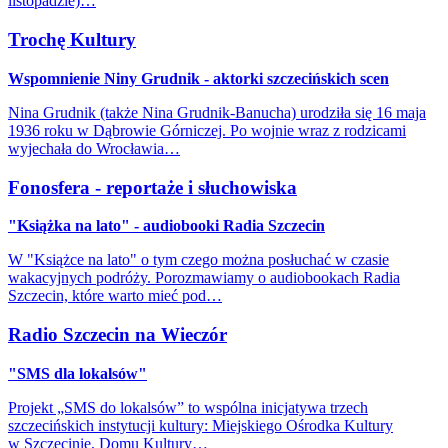
listopadzie)…
Trochę Kultury
Wspomnienie Niny Grudnik - aktorki szczecińskich scen
Nina Grudnik (także Nina Grudnik-Banucha) urodziła się 16 maja
1936 roku w Dąbrowie Górniczej. Po wojnie wraz z rodzicami
wyjechała do Wrocławia…
Fonosfera - reportaże i słuchowiska
"Książka na lato" - audiobooki Radia Szczecin
W "Książce na lato" o tym czego można posłuchać w czasie
wakacyjnych podróży. Porozmawiamy o audiobookach Radia
Szczecin, które warto mieć pod…
Radio Szczecin na Wieczór
"SMS dla lokalsów"
Projekt „SMS do lokalsów” to wspólna inicjatywa trzech
szczecińskich instytucji kultury: Miejskiego Ośrodka Kultury
w Szczecinie, Domu Kultury…