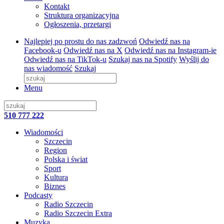
Kontakt
Struktura organizacyjna
Ogłoszenia, przetargi
Najlepiej po prostu do nas zadzwoń
Odwiedź nas na
Facebook-u
Odwiedź nas na X
Odwiedź nas na Instagram-ie
Odwiedź nas na TikTok-u
Szukaj nas na Spotify
Wyślij do
nas wiadomość
Szukaj
Menu
510 777 222
Wiadomości
Szczecin
Region
Polska i świat
Sport
Kultura
Biznes
Podcasty
Radio Szczecin
Radio Szczecin Extra
Muzyka