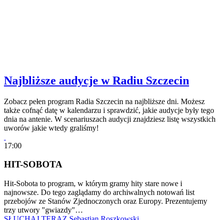
Najbliższe audycje w Radiu Szczecin
Zobacz pełen program Radia Szczecin na najbliższe dni. Możesz
także cofnąć datę w kalendarzu i sprawdzić, jakie audycje były tego
dnia na antenie. W scenariuszach audycji znajdziesz listę wszystkich
uworów jakie wtedy graliśmy!
17:00
HIT-SOBOTA
Hit-Sobota to program, w którym gramy hity stare nowe i
najnowsze. Do tego zaglądamy do archiwalnych notowań list
przebojów ze Stanów Zjednoczonych oraz Europy. Prezentujemy
trzy utwory "gwiazdy"…
SŁUCHAJ TERAZ
Sebastian Roszkowski