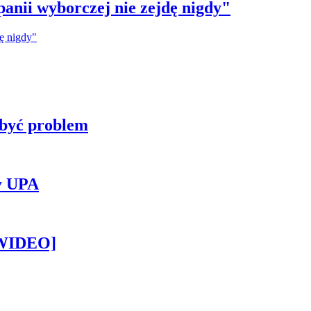
anii wyborczej nie zejdę nigdy"
 być problem
y UPA
[WIDEO]