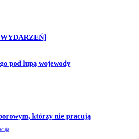
STA WYDARZEŃ]
ego pod lupą wojewody
borowym, którzy nie pracują