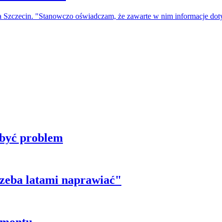
a Szczecin. "Stanowczo oświadczam, że zawarte w nim informacje do
 być problem
trzeba latami naprawiać"
emontu