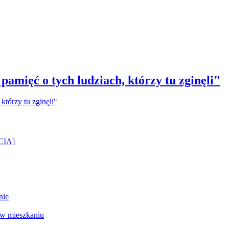
amięć o tych ludziach, którzy tu zginęli"
ĘCIA]
nie
 w mieszkaniu