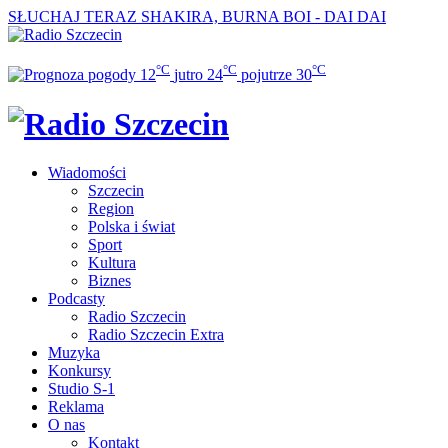
SŁUCHAJ TERAZ
SHAKIRA, BURNA BOI - DAI DAI
°C
°C
°C
12
jutro
24
pojutrze
30
Wiadomości
Szczecin
Region
Polska i świat
Sport
Kultura
Biznes
Podcasty
Radio Szczecin
Radio Szczecin Extra
Muzyka
Konkursy
Studio S-1
Reklama
O nas
Kontakt