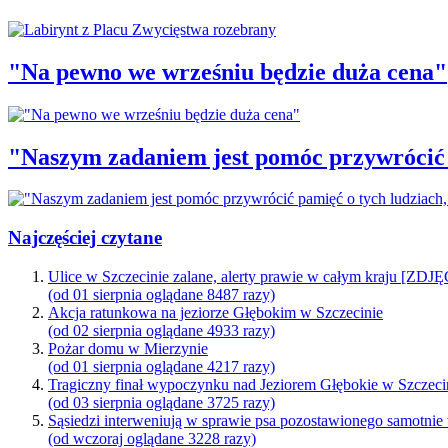
"Na pewno we wrześniu będzie duża cena"
"Naszym zadaniem jest pomóc przywrócić p
Najczęściej czytane
Ulice w Szczecinie zalane, alerty prawie w całym kraju [ZDJ
(od 01 sierpnia oglądane 8487 razy)
Akcja ratunkowa na jeziorze Głębokim w Szczecinie
(od 02 sierpnia oglądane 4933 razy)
Pożar domu w Mierzynie
(od 01 sierpnia oglądane 4217 razy)
Tragiczny finał wypoczynku nad Jeziorem Głębokie w Szczeci
(od 03 sierpnia oglądane 3725 razy)
Sąsiedzi interweniują w sprawie psa pozostawionego samotnie
(od wczoraj oglądane 3228 razy)