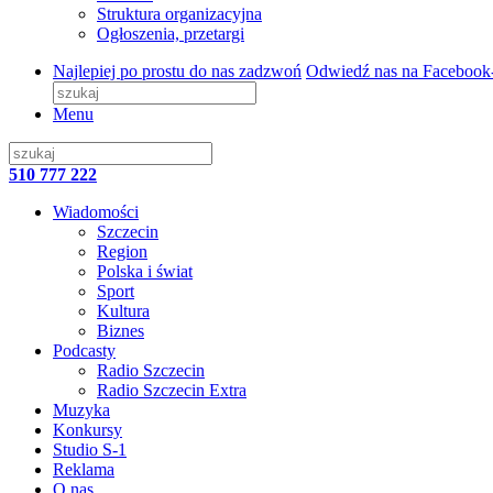
Struktura organizacyjna
Ogłoszenia, przetargi
Najlepiej po prostu do nas zadzwoń
Odwiedź nas na Facebook
Menu
510 777 222
Wiadomości
Szczecin
Region
Polska i świat
Sport
Kultura
Biznes
Podcasty
Radio Szczecin
Radio Szczecin Extra
Muzyka
Konkursy
Studio S-1
Reklama
O nas