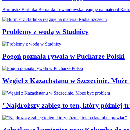
Burmistrz Barlinka Bernarda Lewandowska reaguje na materiał Radi
Problemy z wodą w Studnicy
Pogoń poznała rywala w Pucharze Polski
Węgiel z Kazachstanu w Szczecinie. Może
"Najdroższy zabieg to ten, który później 
Zabytkowe kamienice przy Kolumba do r