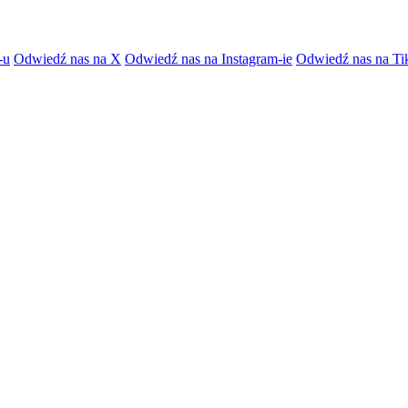
-u
Odwiedź nas na X
Odwiedź nas na Instagram-ie
Odwiedź nas na Ti