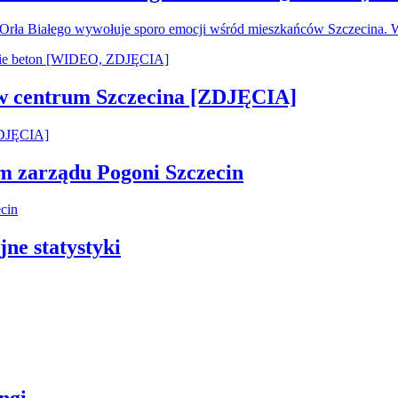
u Orła Białego wywołuje sporo emocji wśród mieszkańców Szczecina.
 w centrum Szczecina [ZDJĘCIA]
em zarządu Pogoni Szczecin
jne statystyki
ngi