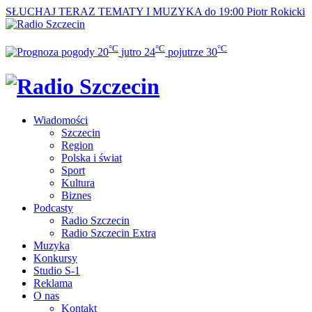
SŁUCHAJ TERAZ
TEMATY I MUZYKA do 19:00
Piotr Rokicki
°C
°C
°C
20
jutro
24
pojutrze
30
Wiadomości
Szczecin
Region
Polska i świat
Sport
Kultura
Biznes
Podcasty
Radio Szczecin
Radio Szczecin Extra
Muzyka
Konkursy
Studio S-1
Reklama
O nas
Kontakt