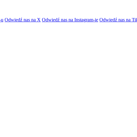
-u
Odwiedź nas na X
Odwiedź nas na Instagram-ie
Odwiedź nas na Ti