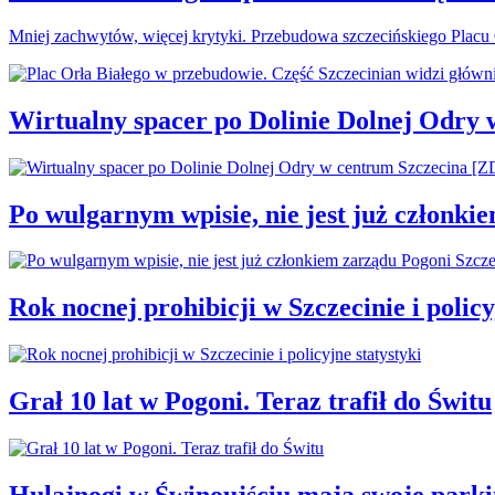
Mniej zachwytów, więcej krytyki. Przebudowa szczecińskiego Plac
Wirtualny spacer po Dolinie Dolnej Odry
Po wulgarnym wpisie, nie jest już członki
Rok nocnej prohibicji w Szczecinie i policy
Grał 10 lat w Pogoni. Teraz trafił do Świtu
Hulajnogi w Świnoujściu mają swoje parki