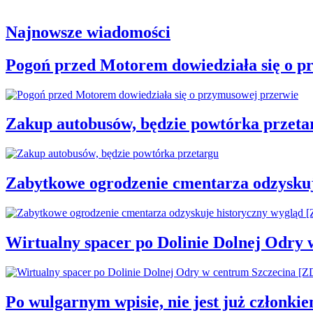
Najnowsze wiadomości
Pogoń przed Motorem dowiedziała się o p
Zakup autobusów, będzie powtórka przeta
Zabytkowe ogrodzenie cmentarza odzysku
Wirtualny spacer po Dolinie Dolnej Odry
Po wulgarnym wpisie, nie jest już członki