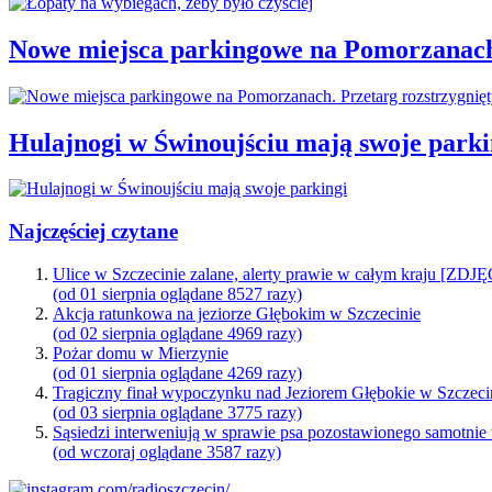
Nowe miejsca parkingowe na Pomorzanach.
Hulajnogi w Świnoujściu mają swoje parki
Najczęściej czytane
Ulice w Szczecinie zalane, alerty prawie w całym kraju [ZDJ
(od 01 sierpnia oglądane 8527 razy)
Akcja ratunkowa na jeziorze Głębokim w Szczecinie
(od 02 sierpnia oglądane 4969 razy)
Pożar domu w Mierzynie
(od 01 sierpnia oglądane 4269 razy)
Tragiczny finał wypoczynku nad Jeziorem Głębokie w Szczeci
(od 03 sierpnia oglądane 3775 razy)
Sąsiedzi interweniują w sprawie psa pozostawionego samotnie
(od wczoraj oglądane 3587 razy)