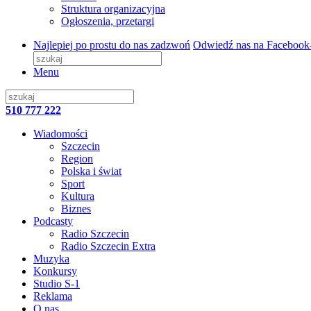
Struktura organizacyjna
Ogłoszenia, przetargi
Najlepiej po prostu do nas zadzwoń
Odwiedź nas na Facebook
Menu
510 777 222
Wiadomości
Szczecin
Region
Polska i świat
Sport
Kultura
Biznes
Podcasty
Radio Szczecin
Radio Szczecin Extra
Muzyka
Konkursy
Studio S-1
Reklama
O nas