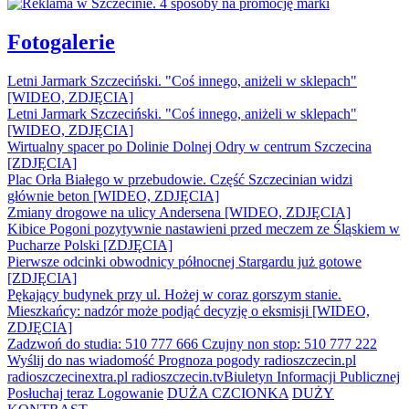
Fotogalerie
Letni Jarmark Szczeciński. "Coś innego, aniżeli w sklepach"
[WIDEO, ZDJĘCIA]
Letni Jarmark Szczeciński. "Coś innego, aniżeli w sklepach"
[WIDEO, ZDJĘCIA]
Wirtualny spacer po Dolinie Dolnej Odry w centrum Szczecina
[ZDJĘCIA]
Plac Orła Białego w przebudowie. Część Szczecinian widzi
głównie beton [WIDEO, ZDJĘCIA]
Zmiany drogowe na ulicy Andersena [WIDEO, ZDJĘCIA]
Kibice Pogoni pozytywnie nastawieni przed meczem ze Śląskiem w
Pucharze Polski [ZDJĘCIA]
Pierwsze odcinki obwodnicy północnej Stargardu już gotowe
[ZDJĘCIA]
Pękający budynek przy ul. Hożej w coraz gorszym stanie.
Mieszkańcy: nadzór może podjąć decyzję o eksmisji [WIDEO,
ZDJĘCIA]
Zadzwoń do studia: 510 777 666
Czujny non stop: 510 777 222
Wyślij do nas wiadomość
Prognoza pogody
radioszczecin.pl
radioszczecinextra.pl
radioszczecin.tv
Biuletyn Informacji Publicznej
Posłuchaj teraz
Logowanie
DUŻA CZCIONKA
DUŻY