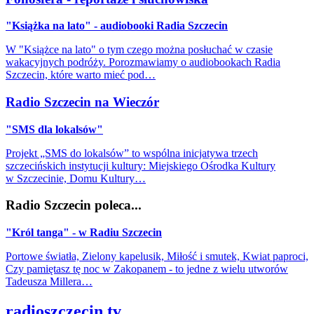
"Książka na lato" - audiobooki Radia Szczecin
W "Książce na lato" o tym czego można posłuchać w czasie
wakacyjnych podróży. Porozmawiamy o audiobookach Radia
Szczecin, które warto mieć pod…
Radio Szczecin na Wieczór
"SMS dla lokalsów"
Projekt „SMS do lokalsów” to wspólna inicjatywa trzech
szczecińskich instytucji kultury: Miejskiego Ośrodka Kultury
w Szczecinie, Domu Kultury…
Radio Szczecin poleca...
"Król tanga" - w Radiu Szczecin
Portowe światła, Zielony kapelusik, Miłość i smutek, Kwiat paproci,
Czy pamiętasz tę noc w Zakopanem - to jedne z wielu utworów
Tadeusza Millera…
radioszczecin.tv