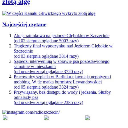
złotą algę
Najczęściej czytane
Akcja ratunkowa na jeziorze Głębokim w Szczecinie
(od 02 sierpnia oglądane 5003 razy)
Tragiczny finał wypoczynku nad Jeziorem Głębokie w
Szczecinie
(od 03 sierpnia oglądane 3814 razy)
Sąsiedzi interweniują w sprawie psa pozostawionego
samotnie w mieszkaniu
(od przedwczoraj oglądane 3720 razy)
Pracownicy szpitala w Barlinku ujawniają nepotyzm i
mobbing. W tle matka burmistrz Lewandowskiej
(od 05 sierpnia oglądane 3324 razy)
Przywiązany, bez dostępu do wody i jedzenia. Służby
odnalazły psa
(od przedwczoraj oglądane 2385 razy)