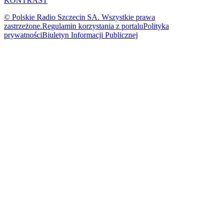
KONTRAST
© Polskie Radio Szczecin SA. Wszystkie prawa
zastrzeżone.
Regulamin korzystania z portalu
Polityka
prywatności
Biuletyn Informacji Publicznej