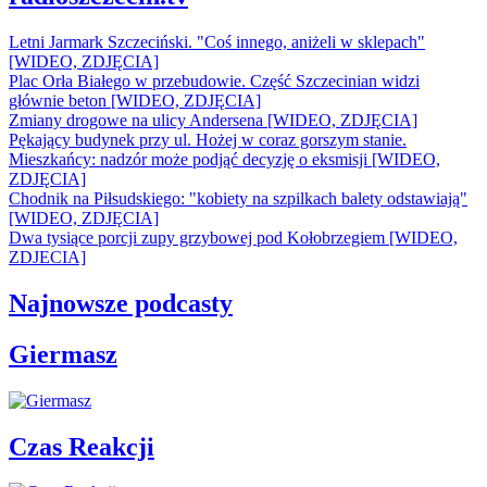
Letni Jarmark Szczeciński. "Coś innego, aniżeli w sklepach"
[WIDEO, ZDJĘCIA]
Plac Orła Białego w przebudowie. Część Szczecinian widzi
głównie beton [WIDEO, ZDJĘCIA]
Zmiany drogowe na ulicy Andersena [WIDEO, ZDJĘCIA]
Pękający budynek przy ul. Hożej w coraz gorszym stanie.
Mieszkańcy: nadzór może podjąć decyzję o eksmisji [WIDEO,
ZDJĘCIA]
Chodnik na Piłsudskiego: "kobiety na szpilkach balety odstawiają"
[WIDEO, ZDJĘCIA]
Dwa tysiące porcji zupy grzybowej pod Kołobrzegiem [WIDEO,
ZDJECIA]
Najnowsze podcasty
Giermasz
Czas Reakcji