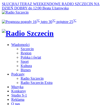
SŁUCHAJ TERAZ
WEEKENDOWE RADIO SZCZECIN NA
DZIEŃ DOBRY do 12:00
Beata Użarowska
°C
°C
°C
16
jutro
30
pojutrze
25
Wiadomości
Szczecin
Region
Polska i świat
Sport
Kultura
Biznes
Podcasty
Radio Szczecin
Radio Szczecin Extra
Muzyka
Konkursy
Studio S-1
Reklama
O nas