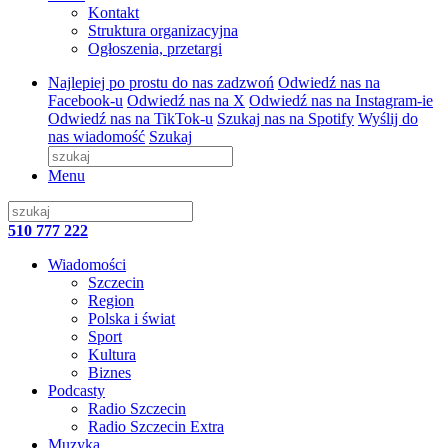
Kontakt
Struktura organizacyjna
Ogłoszenia, przetargi
Najlepiej po prostu do nas zadzwoń
Odwiedź nas na
Facebook-u
Odwiedź nas na X
Odwiedź nas na Instagram-ie
Odwiedź nas na TikTok-u
Szukaj nas na Spotify
Wyślij do
nas wiadomość
Szukaj
Menu
510 777 222
Wiadomości
Szczecin
Region
Polska i świat
Sport
Kultura
Biznes
Podcasty
Radio Szczecin
Radio Szczecin Extra
Muzyka