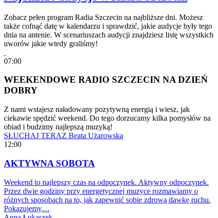
Zobacz pełen program Radia Szczecin na najbliższe dni. Możesz
także cofnąć datę w kalendarzu i sprawdzić, jakie audycje były tego
dnia na antenie. W scenariuszach audycji znajdziesz listę wszystkich
uworów jakie wtedy graliśmy!
07:00
WEEKENDOWE RADIO SZCZECIN NA DZIEŃ
DOBRY
Z nami wstajesz naładowany pozytywną energią i wiesz, jak
ciekawie spędzić weekend. Do tego dorzucamy kilka pomysłów na
obiad i budzimy najlepszą muzyką!
SŁUCHAJ TERAZ
Beata Użarowska
12:00
AKTYWNA SOBOTA
Weekend to najlepszy czas na odpoczynek. Aktywny odpoczynek.
Przez dwie godziny przy energetycznej muzyce rozmawiamy o
różnych sposobach na to, jak zapewnić sobie zdrową dawkę ruchu.
Pokazujemy…
Anna Łukaszek