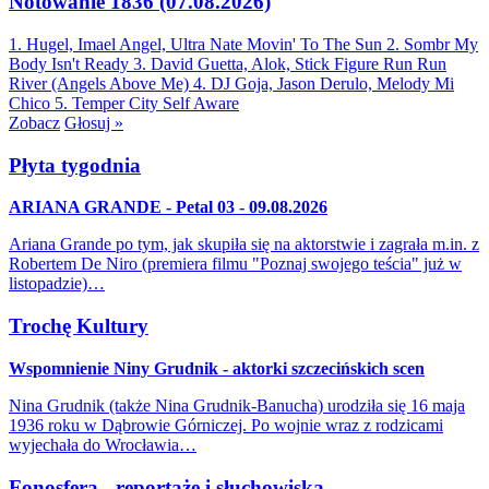
Notowanie 1836 (07.08.2026)
1. Hugel, Imael Angel, Ultra Nate
Movin' To The Sun
2. Sombr
My
Body Isn't Ready
3. David Guetta, Alok, Stick Figure
Run Run
River (Angels Above Me)
4. DJ Goja, Jason Derulo, Melody
Mi
Chico
5. Temper City
Self Aware
Zobacz
Głosuj »
Płyta tygodnia
ARIANA GRANDE - Petal 03 - 09.08.2026
Ariana Grande po tym, jak skupiła się na aktorstwie i zagrała m.in. z
Robertem De Niro (premiera filmu "Poznaj swojego teścia" już w
listopadzie)…
Trochę Kultury
Wspomnienie Niny Grudnik - aktorki szczecińskich scen
Nina Grudnik (także Nina Grudnik-Banucha) urodziła się 16 maja
1936 roku w Dąbrowie Górniczej. Po wojnie wraz z rodzicami
wyjechała do Wrocławia…
Fonosfera - reportaże i słuchowiska