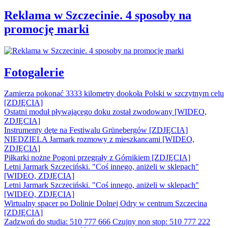
Reklama w Szczecinie. 4 sposoby na
promocję marki
Fotogalerie
Zamierza pokonać 3333 kilometry dookoła Polski w szczytnym celu
[ZDJĘCIA]
Ostatni moduł pływającego doku został zwodowany [WIDEO,
ZDJĘCIA]
Instrumenty dęte na Festiwalu Grünebergów [ZDJĘCIA]
NIEDZIELA Jarmark rozmowy z mieszkancami [WIDEO,
ZDJĘCIA]
Piłkarki nożne Pogoni przegrały z Górnikiem [ZDJĘCIA]
Letni Jarmark Szczeciński. "Coś innego, aniżeli w sklepach"
[WIDEO, ZDJĘCIA]
Letni Jarmark Szczeciński. "Coś innego, aniżeli w sklepach"
[WIDEO, ZDJĘCIA]
Wirtualny spacer po Dolinie Dolnej Odry w centrum Szczecina
[ZDJĘCIA]
Zadzwoń do studia: 510 777 666
Czujny non stop: 510 777 222