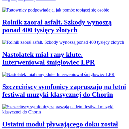
Rolnik zaorał asfalt. Szkody wynoszą
ponad 400 tysięcy złotych
Nastolatek miał rany kłute.
Interweniował śmigłowiec LPR
Szczecińscy symfonicy zapraszają na letni
festiwal muzyki klasycznej do Chorin
Ostatni moduł pływającego doku został