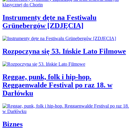
Instrumenty dęte na Festiwalu
Grünebergów [ZDJĘCIA]
Rozpoczyna się 53. Ińskie Lato Filmowe
Reggae, punk, folk i hip-hop.
Reggaenwalde Festival po raz 18. w
Darłówku
Biznes