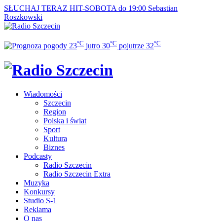
SŁUCHAJ TERAZ
HIT-SOBOTA do 19:00
Sebastian
Roszkowski
°C
°C
°C
23
jutro
30
pojutrze
32
Wiadomości
Szczecin
Region
Polska i świat
Sport
Kultura
Biznes
Podcasty
Radio Szczecin
Radio Szczecin Extra
Muzyka
Konkursy
Studio S-1
Reklama
O nas