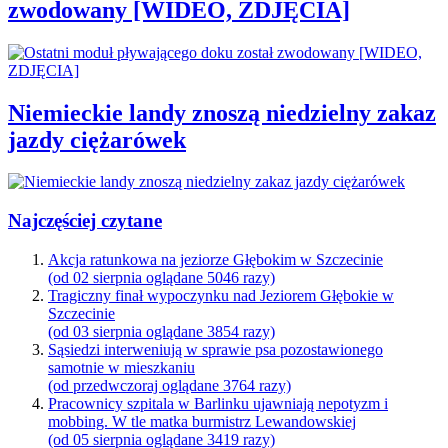
zwodowany [WIDEO, ZDJĘCIA]
Niemieckie landy znoszą niedzielny zakaz
jazdy ciężarówek
Najczęściej czytane
Akcja ratunkowa na jeziorze Głębokim w Szczecinie
(od 02 sierpnia oglądane 5046 razy)
Tragiczny finał wypoczynku nad Jeziorem Głębokie w
Szczecinie
(od 03 sierpnia oglądane 3854 razy)
Sąsiedzi interweniują w sprawie psa pozostawionego
samotnie w mieszkaniu
(od przedwczoraj oglądane 3764 razy)
Pracownicy szpitala w Barlinku ujawniają nepotyzm i
mobbing. W tle matka burmistrz Lewandowskiej
(od 05 sierpnia oglądane 3419 razy)