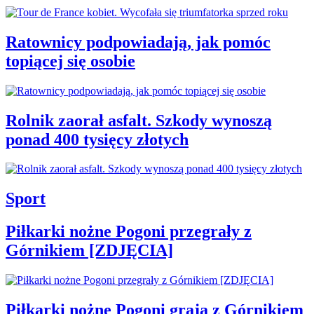
Ratownicy podpowiadają, jak pomóc
topiącej się osobie
Rolnik zaorał asfalt. Szkody wynoszą
ponad 400 tysięcy złotych
Sport
Piłkarki nożne Pogoni przegrały z
Górnikiem [ZDJĘCIA]
Piłkarki nożne Pogoni grają z Górnikiem