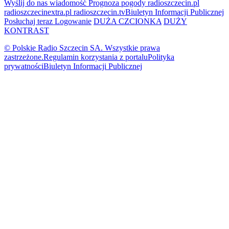
Wyślij do nas wiadomość
Prognoza pogody
radioszczecin.pl
radioszczecinextra.pl
radioszczecin.tv
Biuletyn Informacji Publicznej
Posłuchaj teraz
Logowanie
DUŻA CZCIONKA
DUŻY
KONTRAST
© Polskie Radio Szczecin SA. Wszystkie prawa
zastrzeżone.
Regulamin korzystania z portalu
Polityka
prywatności
Biuletyn Informacji Publicznej