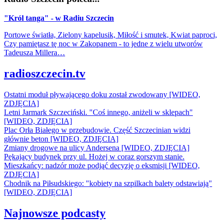
"Król tanga" - w Radiu Szczecin
Portowe światła, Zielony kapelusik, Miłość i smutek, Kwiat paproci,
Czy pamiętasz tę noc w Zakopanem - to jedne z wielu utworów
Tadeusza Millera…
radioszczecin.tv
Ostatni moduł pływającego doku został zwodowany [WIDEO,
ZDJĘCIA]
Letni Jarmark Szczeciński. "Coś innego, aniżeli w sklepach"
[WIDEO, ZDJĘCIA]
Plac Orła Białego w przebudowie. Część Szczecinian widzi
głównie beton [WIDEO, ZDJĘCIA]
Zmiany drogowe na ulicy Andersena [WIDEO, ZDJĘCIA]
Pękający budynek przy ul. Hożej w coraz gorszym stanie.
Mieszkańcy: nadzór może podjąć decyzję o eksmisji [WIDEO,
ZDJĘCIA]
Chodnik na Piłsudskiego: "kobiety na szpilkach balety odstawiają"
[WIDEO, ZDJĘCIA]
Najnowsze podcasty