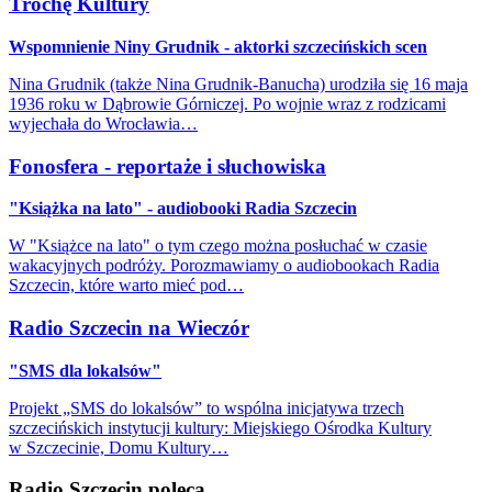
Trochę Kultury
Wspomnienie Niny Grudnik - aktorki szczecińskich scen
Nina Grudnik (także Nina Grudnik-Banucha) urodziła się 16 maja
1936 roku w Dąbrowie Górniczej. Po wojnie wraz z rodzicami
wyjechała do Wrocławia…
Fonosfera - reportaże i słuchowiska
"Książka na lato" - audiobooki Radia Szczecin
W "Książce na lato" o tym czego można posłuchać w czasie
wakacyjnych podróży. Porozmawiamy o audiobookach Radia
Szczecin, które warto mieć pod…
Radio Szczecin na Wieczór
"SMS dla lokalsów"
Projekt „SMS do lokalsów” to wspólna inicjatywa trzech
szczecińskich instytucji kultury: Miejskiego Ośrodka Kultury
w Szczecinie, Domu Kultury…
Radio Szczecin poleca...