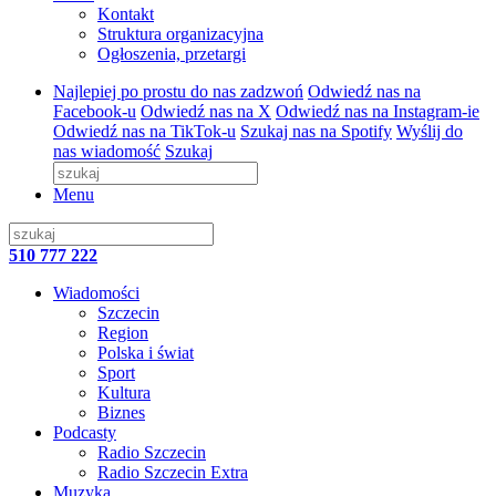
Kontakt
Struktura organizacyjna
Ogłoszenia, przetargi
Najlepiej po prostu do nas zadzwoń
Odwiedź nas na
Facebook-u
Odwiedź nas na X
Odwiedź nas na Instagram-ie
Odwiedź nas na TikTok-u
Szukaj nas na Spotify
Wyślij do
nas wiadomość
Szukaj
Menu
510 777 222
Wiadomości
Szczecin
Region
Polska i świat
Sport
Kultura
Biznes
Podcasty
Radio Szczecin
Radio Szczecin Extra
Muzyka