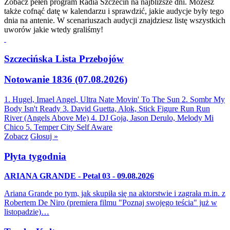
Zobacz pełen program Radia Szczecin na najbliższe dni. Możesz
także cofnąć datę w kalendarzu i sprawdzić, jakie audycje były tego
dnia na antenie. W scenariuszach audycji znajdziesz listę wszystkich
uworów jakie wtedy graliśmy!
Szczecińska Lista Przebojów
Notowanie 1836 (07.08.2026)
1. Hugel, Imael Angel, Ultra Nate
Movin' To The Sun
2. Sombr
My
Body Isn't Ready
3. David Guetta, Alok, Stick Figure
Run Run
River (Angels Above Me)
4. DJ Goja, Jason Derulo, Melody
Mi
Chico
5. Temper City
Self Aware
Zobacz
Głosuj »
Płyta tygodnia
ARIANA GRANDE - Petal 03 - 09.08.2026
Ariana Grande po tym, jak skupiła się na aktorstwie i zagrała m.in. z
Robertem De Niro (premiera filmu "Poznaj swojego teścia" już w
listopadzie)…