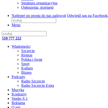
Struktura organizacyjna
Ogłoszenia, przetargi
Najlepiej po prostu do nas zadzwoń
Odwiedź nas na Facebook
Menu
510 777 222
Wiadomości
Szczecin
Region
Polska i świat
Sport
Kultura
Biznes
Podcasty
Radio Szczecin
Radio Szczecin Extra
Muzyka
Konkursy
Studio S-1
Reklama
O nas