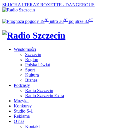
SŁUCHAJ TERAZ
ROXETTE - DANGEROUS
°C
°C
°C
19
jutro
30
pojutrze
32
Wiadomości
Szczecin
Region
Polska i świat
Sport
Kultura
Biznes
Podcasty
Radio Szczecin
Radio Szczecin Extra
Muzyka
Konkursy
Studio S-1
Reklama
O nas
Kontakt