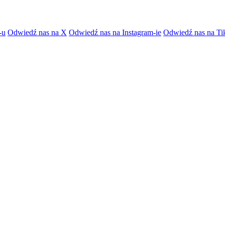
-u
Odwiedź nas na X
Odwiedź nas na Instagram-ie
Odwiedź nas na Ti