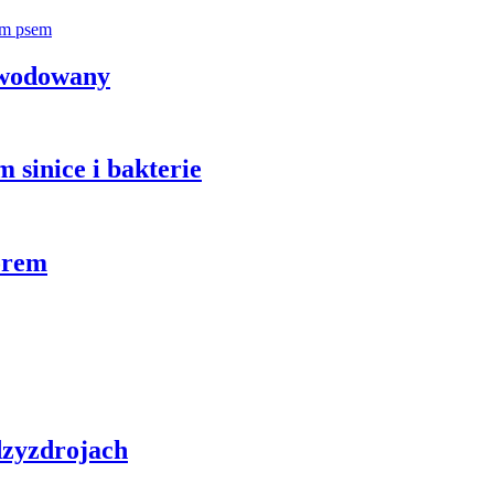
zwodowany
 sinice i bakterie
orem
zyzdrojach