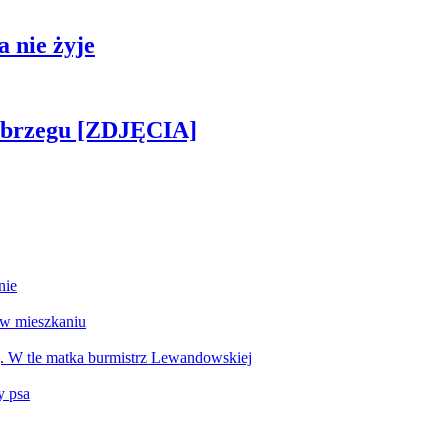
 nie żyje
obrzegu [ZDJĘCIA]
nie
 w mieszkaniu
g. W tle matka burmistrz Lewandowskiej
y psa