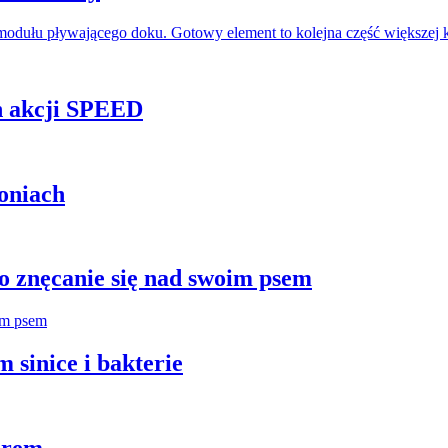
odułu pływającego doku. Gotowy element to kolejna część większej 
h akcji SPEED
oniach
 znęcanie się nad swoim psem
 sinice i bakterie
orem