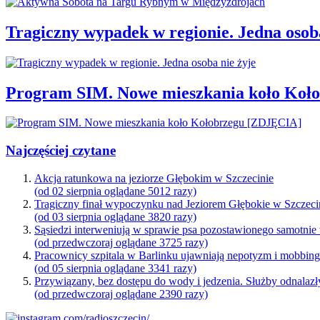
Tragiczny wypadek w regionie. Jedna osoba
Program SIM. Nowe mieszkania koło Koł
Najczęściej czytane
Akcja ratunkowa na jeziorze Głębokim w Szczecinie
(od 02 sierpnia oglądane 5012 razy)
Tragiczny finał wypoczynku nad Jeziorem Głębokie w Szczeci
(od 03 sierpnia oglądane 3820 razy)
Sąsiedzi interweniują w sprawie psa pozostawionego samotnie
(od przedwczoraj oglądane 3725 razy)
Pracownicy szpitala w Barlinku ujawniają nepotyzm i mobbin
(od 05 sierpnia oglądane 3341 razy)
Przywiązany, bez dostępu do wody i jedzenia. Służby odnalazł
(od przedwczoraj oglądane 2390 razy)