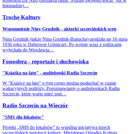
Robertem De Niro (premiera filmu "Poznaj swojego teścia" już w
listopadzie)…
Trochę Kultury
Wspomnienie Niny Grudnik - aktorki szczecińskich scen
Nina Grudnik (także Nina Grudnik-Banucha) urodziła się 16 maja
1936 roku w Dąbrowie Górniczej. Po wojnie wraz z rodzicami
wyjechała do Wrocławia…
Fonosfera - reportaże i słuchowiska
"Książka na lato" - audiobooki Radia Szczecin
W "Książce na lato" o tym czego można posłuchać w czasie
wakacyjnych podróży. Porozmawiamy o audiobookach Radia
Szczecin, które warto mieć pod…
Radio Szczecin na Wieczór
"SMS dla lokalsów"
Projekt „SMS do lokalsów” to wspólna inicjatywa trzech
szczecińskich instytucji kultury: Miejskiego Ośrodka Kultury