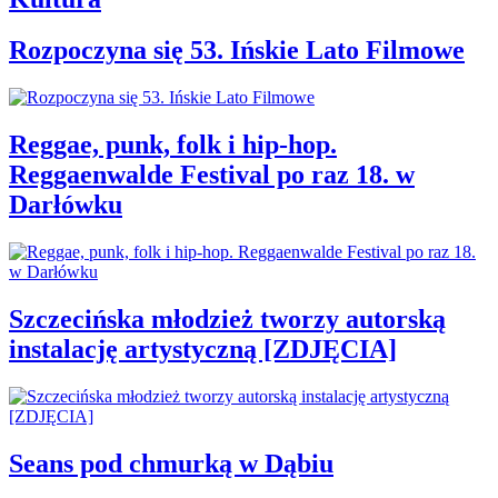
Rozpoczyna się 53. Ińskie Lato Filmowe
Reggae, punk, folk i hip-hop.
Reggaenwalde Festival po raz 18. w
Darłówku
Szczecińska młodzież tworzy autorską
instalację artystyczną [ZDJĘCIA]
Seans pod chmurką w Dąbiu