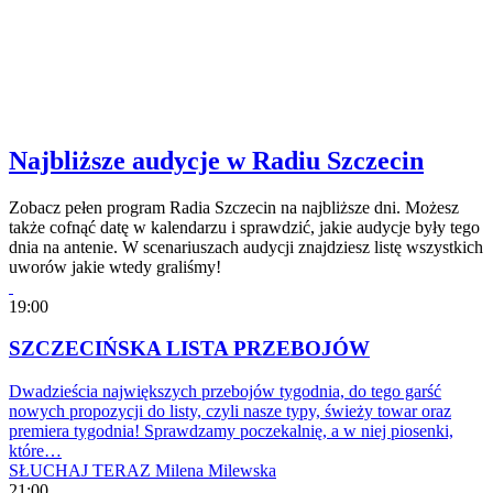
Najbliższe audycje w Radiu Szczecin
Zobacz pełen program Radia Szczecin na najbliższe dni. Możesz
także cofnąć datę w kalendarzu i sprawdzić, jakie audycje były tego
dnia na antenie. W scenariuszach audycji znajdziesz listę wszystkich
uworów jakie wtedy graliśmy!
19:00
SZCZECIŃSKA LISTA PRZEBOJÓW
Dwadzieścia największych przebojów tygodnia, do tego garść
nowych propozycji do listy, czyli nasze typy, świeży towar oraz
premiera tygodnia! Sprawdzamy poczekalnię, a w niej piosenki,
które…
SŁUCHAJ TERAZ
Milena Milewska
21:00