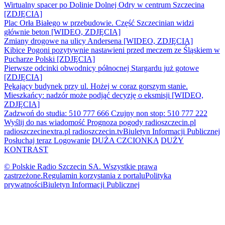
Wirtualny spacer po Dolinie Dolnej Odry w centrum Szczecina
[ZDJĘCIA]
Plac Orła Białego w przebudowie. Część Szczecinian widzi
głównie beton [WIDEO, ZDJĘCIA]
Zmiany drogowe na ulicy Andersena [WIDEO, ZDJĘCIA]
Kibice Pogoni pozytywnie nastawieni przed meczem ze Śląskiem w
Pucharze Polski [ZDJĘCIA]
Pierwsze odcinki obwodnicy północnej Stargardu już gotowe
[ZDJĘCIA]
Pękający budynek przy ul. Hożej w coraz gorszym stanie.
Mieszkańcy: nadzór może podjąć decyzję o eksmisji [WIDEO,
ZDJĘCIA]
Zadzwoń do studia: 510 777 666
Czujny non stop: 510 777 222
Wyślij do nas wiadomość
Prognoza pogody
radioszczecin.pl
radioszczecinextra.pl
radioszczecin.tv
Biuletyn Informacji Publicznej
Posłuchaj teraz
Logowanie
DUŻA CZCIONKA
DUŻY
KONTRAST
© Polskie Radio Szczecin SA. Wszystkie prawa
zastrzeżone.
Regulamin korzystania z portalu
Polityka
prywatności
Biuletyn Informacji Publicznej