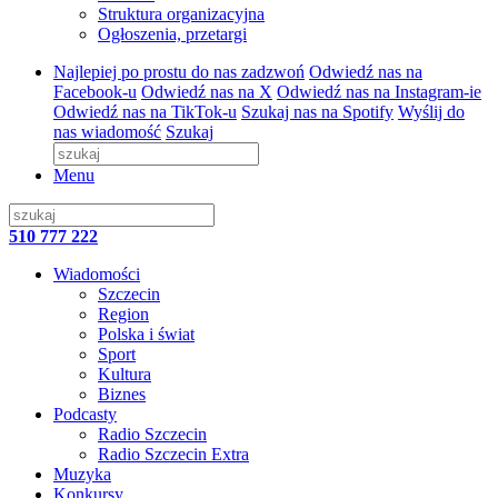
Struktura organizacyjna
Ogłoszenia, przetargi
Najlepiej po prostu do nas zadzwoń
Odwiedź nas na
Facebook-u
Odwiedź nas na X
Odwiedź nas na Instagram-ie
Odwiedź nas na TikTok-u
Szukaj nas na Spotify
Wyślij do
nas wiadomość
Szukaj
Menu
510 777 222
Wiadomości
Szczecin
Region
Polska i świat
Sport
Kultura
Biznes
Podcasty
Radio Szczecin
Radio Szczecin Extra
Muzyka
Konkursy