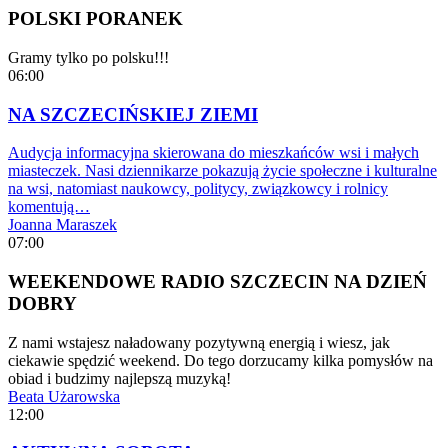
POLSKI PORANEK
Gramy tylko po polsku!!!
06:00
NA SZCZECIŃSKIEJ ZIEMI
Audycja informacyjna skierowana do mieszkańców wsi i małych
miasteczek. Nasi dziennikarze pokazują życie społeczne i kulturalne
na wsi, natomiast naukowcy, politycy, związkowcy i rolnicy
komentują…
Joanna Maraszek
07:00
WEEKENDOWE RADIO SZCZECIN NA DZIEŃ
DOBRY
Z nami wstajesz naładowany pozytywną energią i wiesz, jak
ciekawie spędzić weekend. Do tego dorzucamy kilka pomysłów na
obiad i budzimy najlepszą muzyką!
Beata Użarowska
12:00