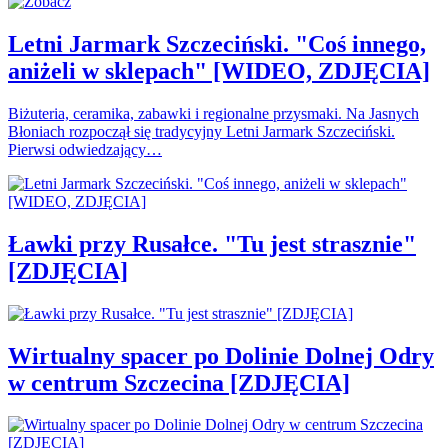
Letni Jarmark Szczeciński. "Coś innego,
aniżeli w sklepach" [WIDEO, ZDJĘCIA]
Biżuteria, ceramika, zabawki i regionalne przysmaki. Na Jasnych
Błoniach rozpoczął się tradycyjny Letni Jarmark Szczeciński.
Pierwsi odwiedzający…
Ławki przy Rusałce. "Tu jest strasznie"
[ZDJĘCIA]
Wirtualny spacer po Dolinie Dolnej Odry
w centrum Szczecina [ZDJĘCIA]