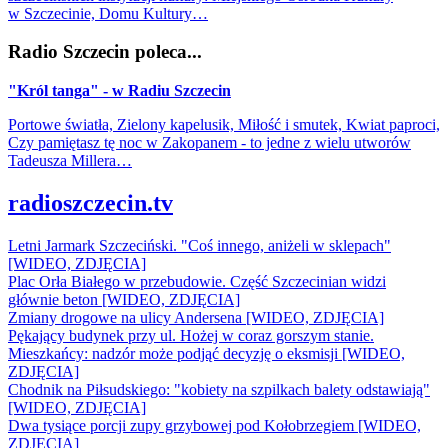
w Szczecinie, Domu Kultury…
Radio Szczecin poleca...
"Król tanga" - w Radiu Szczecin
Portowe światła, Zielony kapelusik, Miłość i smutek, Kwiat paproci,
Czy pamiętasz tę noc w Zakopanem - to jedne z wielu utworów
Tadeusza Millera…
radioszczecin.tv
Letni Jarmark Szczeciński. "Coś innego, aniżeli w sklepach"
[WIDEO, ZDJĘCIA]
Plac Orła Białego w przebudowie. Część Szczecinian widzi
głównie beton [WIDEO, ZDJĘCIA]
Zmiany drogowe na ulicy Andersena [WIDEO, ZDJĘCIA]
Pękający budynek przy ul. Hożej w coraz gorszym stanie.
Mieszkańcy: nadzór może podjąć decyzję o eksmisji [WIDEO,
ZDJĘCIA]
Chodnik na Piłsudskiego: "kobiety na szpilkach balety odstawiają"
[WIDEO, ZDJĘCIA]
Dwa tysiące porcji zupy grzybowej pod Kołobrzegiem [WIDEO,
ZDJECIA]