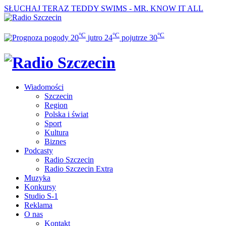
SŁUCHAJ TERAZ
TEDDY SWIMS - MR. KNOW IT ALL
°C
°C
°C
20
jutro
24
pojutrze
30
Wiadomości
Szczecin
Region
Polska i świat
Sport
Kultura
Biznes
Podcasty
Radio Szczecin
Radio Szczecin Extra
Muzyka
Konkursy
Studio S-1
Reklama
O nas
Kontakt