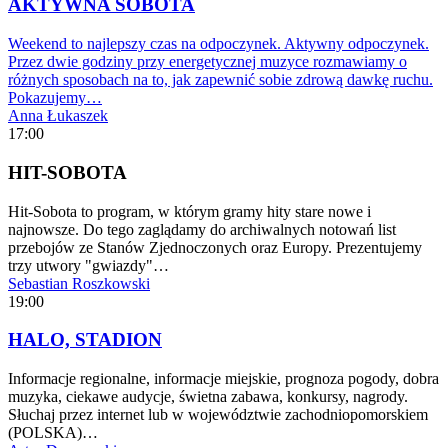
AKTYWNA SOBOTA
Weekend to najlepszy czas na odpoczynek. Aktywny odpoczynek.
Przez dwie godziny przy energetycznej muzyce rozmawiamy o
różnych sposobach na to, jak zapewnić sobie zdrową dawkę ruchu.
Pokazujemy…
Anna Łukaszek
17:00
HIT-SOBOTA
Hit-Sobota to program, w którym gramy hity stare nowe i
najnowsze. Do tego zaglądamy do archiwalnych notowań list
przebojów ze Stanów Zjednoczonych oraz Europy. Prezentujemy
trzy utwory "gwiazdy"…
Sebastian Roszkowski
19:00
HALO, STADION
Informacje regionalne, informacje miejskie, prognoza pogody, dobra
muzyka, ciekawe audycje, świetna zabawa, konkursy, nagrody.
Słuchaj przez internet lub w województwie zachodniopomorskiem
(POLSKA)…