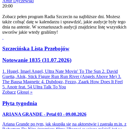
Artur Dyczewski
20:00
Zobacz pełen program Radia Szczecin na najbliższe dni. Możesz
także cofnąć datę w kalendarzu i sprawdzić, jakie audycje były tego
dnia na antenie. W scenariuszach audycji znajdziesz listę wszystkich
uworów jakie wtedy graliśmy!
Szczecińska Lista Przebojów
Notowanie 1835 (31.07.2026)
1. Hugel, Imael Angel, Ultra Nate
Movin' To The Sun
2. David
Guetta, Alok, Stick Figure
Run Run River (Angels Above Me)
3.
The Bausa
Magnetic
4. Dubdogz, Fezzo, Zaark
How Does It Feel
5. Anotr feat. 54 Ultra
Talk To You
Zobacz
Głosuj »
Płyta tygodnia
ARIANA GRANDE - Petal 03 - 09.08.2026
Ariana Grande po tym, jak skupiła się na aktorstwie i zagrała m.in. z