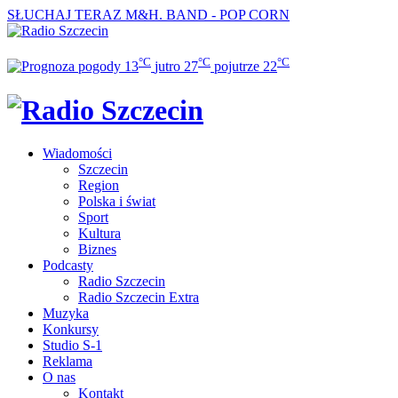
SŁUCHAJ TERAZ
M&H. BAND - POP CORN
°C
°C
°C
13
jutro
27
pojutrze
22
Wiadomości
Szczecin
Region
Polska i świat
Sport
Kultura
Biznes
Podcasty
Radio Szczecin
Radio Szczecin Extra
Muzyka
Konkursy
Studio S-1
Reklama
O nas
Kontakt