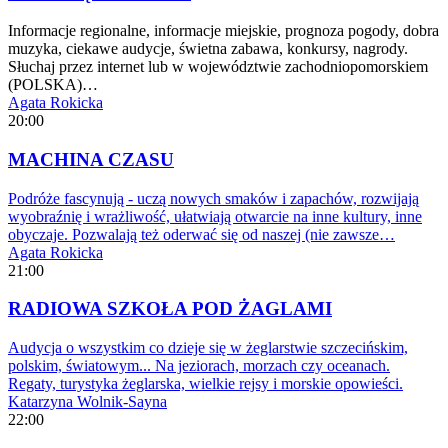
Informacje regionalne, informacje miejskie, prognoza pogody, dobra
muzyka, ciekawe audycje, świetna zabawa, konkursy, nagrody.
Słuchaj przez internet lub w województwie zachodniopomorskiem
(POLSKA)…
Agata Rokicka
20:00
MACHINA CZASU
Podróże fascynują - uczą nowych smaków i zapachów, rozwijają
wyobraźnię i wrażliwość, ułatwiają otwarcie na inne kultury, inne
obyczaje. Pozwalają też oderwać się od naszej (nie zawsze…
Agata Rokicka
21:00
RADIOWA SZKOŁA POD ŻAGLAMI
Audycja o wszystkim co dzieje się w żeglarstwie szczecińskim,
polskim, światowym... Na jeziorach, morzach czy oceanach.
Regaty, turystyka żeglarska, wielkie rejsy i morskie opowieści.
Katarzyna Wolnik-Sayna
22:00