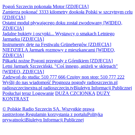
Pogoń Szczecin pokonała Motor [ZDJĘCIA]
Zamierza pokonać 3333 kilometry dookoła Polski w szczytnym celu
[ZDJĘCIA]
Ostatni moduł pływającego doku został zwodowany [WIDEO,
ZDJĘCIA]
Jadalne bukiety i oscypki... Wystawcy o smakach Letniego
Jarmarku [ZDJĘCIA]
Instrumenty dęte na Festiwalu Grünebergów [ZDJĘCIA]
NIEDZIELA Jarmark rozmowy z mieszkancami [WIDEO,
ZDJĘCIA]
Piłkarki nożne Pogoni przegrały z Górnikiem [ZDJĘCIA]
Letni Jarmark Szczeciński. "Coś innego, aniżeli w sklepach"
[WIDEO, ZDJĘCIA]
Zadzwoń do studia: 510 777 666
Czujny non stop: 510 777 222
Wyślij do nas wiadomość
Prognoza pogody
radioszczecin.pl
radioszczecinextra.pl
radioszczecin.tv
Biuletyn Informacji Publicznej
Posłuchaj teraz
Logowanie
DUŻA CZCIONKA
DUŻY
KONTRAST
© Polskie Radio Szczecin SA. Wszystkie prawa
zastrzeżone.
Regulamin korzystania z portalu
Polityka
prywatności
Biuletyn Informacji Publicznej