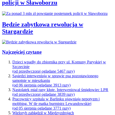
policji w Sławoborzu
Będzie zabytkowa rewolucja w
Stargardzie
Najczęściej czytane
Dzieci wpadły do zbiornika przy ul. Komuny Paryskiej w
Szczecinie
(od przedwczoraj oglądane 5467 razy)
Sąsiedzi interweniują w sprawie psa pozostawionego
samotnie w mieszkaniu
(od 06 sierpnia oglądane 3913 razy)
Nastolatek miał rany kłute. Interweniował śmigłowiec LPR
(od przedwczoraj oglądane 3839 razy)
Pracownicy szpitala w Barlinku ujawniają nepotyzm i
mobbing. W tle matka burmistrz Lewandowskiej
(od 05 sierpnia oglądane 3771 razy)
Wieloryb zabłądził w Międzyzdrojach