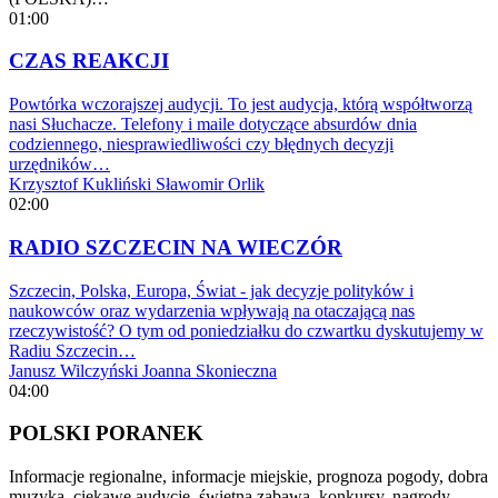
01:00
CZAS REAKCJI
Powtórka wczorajszej audycji. To jest audycja, którą współtworzą
nasi Słuchacze. Telefony i maile dotyczące absurdów dnia
codziennego, niesprawiedliwości czy błędnych decyzji
urzędników…
Krzysztof Kukliński
Sławomir Orlik
02:00
RADIO SZCZECIN NA WIECZÓR
Szczecin, Polska, Europa, Świat - jak decyzje polityków i
naukowców oraz wydarzenia wpływają na otaczającą nas
rzeczywistość? O tym od poniedziałku do czwartku dyskutujemy w
Radiu Szczecin…
Janusz Wilczyński
Joanna Skonieczna
04:00
POLSKI PORANEK
Informacje regionalne, informacje miejskie, prognoza pogody, dobra
muzyka, ciekawe audycje, świetna zabawa, konkursy, nagrody.