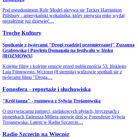
Pod pseudonimem Role Model ukrywa się Tucker Harrington
Pillsbury - amerykański wokalistka, który pierwszą epkę wydał
niezależnie już dziewięć…
Trochę Kultury
Spotkanie z twórcami "Drogi rzadziej przemierzanej" Zuzanną
Grabowską i Pawłem Domagałą na festiwalu w Ińsku
[ROZMOWA]
Kolejne filmy i kolejne emocje przed publicznością 53. Ińskiego
Lata Filmowego. Wczoraj (8 sierpnia) widzowie spotkali się z
twórcami filmu "Droga…
Fonosfera - reportaże i słuchowiska
"Król tanga" - rozmowa z Sylwią Trojanowską
O przywracaniu pamięci, szelakowych płytach, bryczesach i
piosenkach Tadeusza Millera opowie dziś w Fonosferze Sylwia
Trojanowska. Latem w Radiu Szczecin…
Radio Szczecin na Wieczór