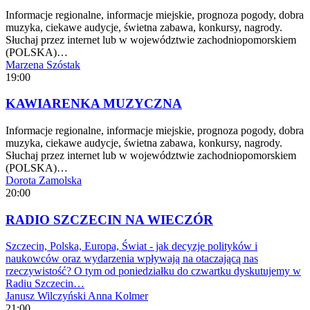
Informacje regionalne, informacje miejskie, prognoza pogody, dobra
muzyka, ciekawe audycje, świetna zabawa, konkursy, nagrody.
Słuchaj przez internet lub w województwie zachodniopomorskiem
(POLSKA)…
Marzena Szóstak
19:00
KAWIARENKA MUZYCZNA
Informacje regionalne, informacje miejskie, prognoza pogody, dobra
muzyka, ciekawe audycje, świetna zabawa, konkursy, nagrody.
Słuchaj przez internet lub w województwie zachodniopomorskiem
(POLSKA)…
Dorota Zamolska
20:00
RADIO SZCZECIN NA WIECZÓR
Szczecin, Polska, Europa, Świat - jak decyzje polityków i
naukowców oraz wydarzenia wpływają na otaczającą nas
rzeczywistość? O tym od poniedziałku do czwartku dyskutujemy w
Radiu Szczecin…
Janusz Wilczyński
Anna Kolmer
21:00