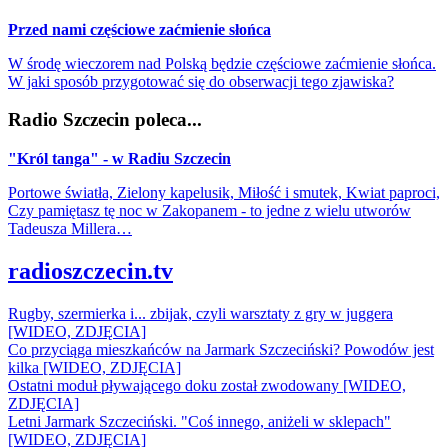
Przed nami częściowe zaćmienie słońca
W środę wieczorem nad Polską będzie częściowe zaćmienie słońca.
W jaki sposób przygotować się do obserwacji tego zjawiska?
Radio Szczecin poleca...
"Król tanga" - w Radiu Szczecin
Portowe światła, Zielony kapelusik, Miłość i smutek, Kwiat paproci,
Czy pamiętasz tę noc w Zakopanem - to jedne z wielu utworów
Tadeusza Millera…
radioszczecin.tv
Rugby, szermierka i... zbijak, czyli warsztaty z gry w juggera
[WIDEO, ZDJĘCIA]
Co przyciąga mieszkańców na Jarmark Szczeciński? Powodów jest
kilka [WIDEO, ZDJĘCIA]
Ostatni moduł pływającego doku został zwodowany [WIDEO,
ZDJĘCIA]
Letni Jarmark Szczeciński. "Coś innego, aniżeli w sklepach"
[WIDEO, ZDJĘCIA]