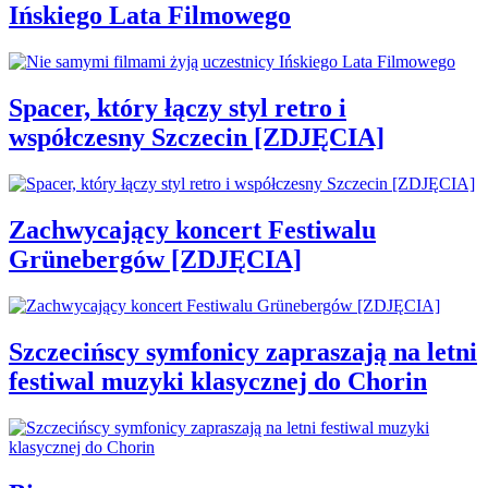
Ińskiego Lata Filmowego
Spacer, który łączy styl retro i
współczesny Szczecin [ZDJĘCIA]
Zachwycający koncert Festiwalu
Grünebergów [ZDJĘCIA]
Szczecińscy symfonicy zapraszają na letni
festiwal muzyki klasycznej do Chorin