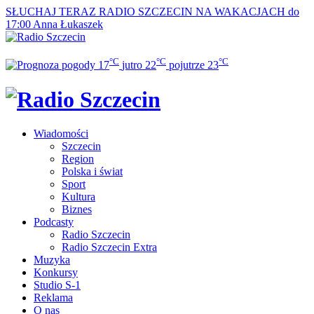
SŁUCHAJ TERAZ
RADIO SZCZECIN NA WAKACJACH do
17:00
Anna Łukaszek
°C
°C
°C
17
jutro
22
pojutrze
23
Wiadomości
Szczecin
Region
Polska i świat
Sport
Kultura
Biznes
Podcasty
Radio Szczecin
Radio Szczecin Extra
Muzyka
Konkursy
Studio S-1
Reklama
O nas