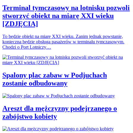
Terminal tymczasowy na lotnisku pozwoli
stworzyć obiekt na miarę XXI wieku
[ZDJĘCIA]
To będzie obiekt na miarę XXI wieku. Zanim jednak powstanie,
konieczna będzie obsługa pasażerów w terminalu tymczasowym.
Chodzi o Port Lotniczy…
Spalony plac zabaw w Podjuchach
zostanie odbudowany
Areszt dla mężczyzny podejrzanego o
zabójstwo kobiety