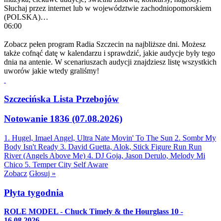
Słuchaj przez internet lub w województwie zachodniopomorskiem
(POLSKA)…
06:00
Zobacz pełen program Radia Szczecin na najbliższe dni. Możesz
także cofnąć datę w kalendarzu i sprawdzić, jakie audycje były tego
dnia na antenie. W scenariuszach audycji znajdziesz listę wszystkich
uworów jakie wtedy graliśmy!
Szczecińska Lista Przebojów
Notowanie 1836 (07.08.2026)
1. Hugel, Imael Angel, Ultra Nate
Movin' To The Sun
2. Sombr
My
Body Isn't Ready
3. David Guetta, Alok, Stick Figure
Run Run
River (Angels Above Me)
4. DJ Goja, Jason Derulo, Melody
Mi
Chico
5. Temper City
Self Aware
Zobacz
Głosuj »
Płyta tygodnia
ROLE MODEL - Chuck Timely & the Hourglass 10 -
16.08.2026