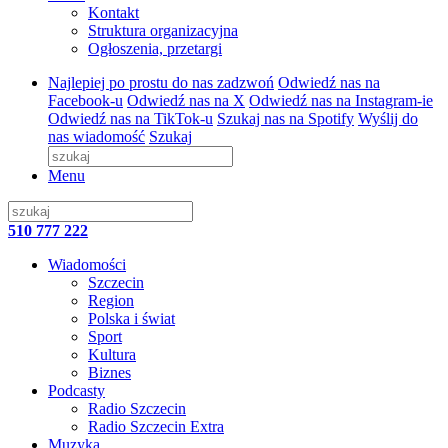
Kontakt
Struktura organizacyjna
Ogłoszenia, przetargi
Najlepiej po prostu do nas zadzwoń
Odwiedź nas na
Facebook-u
Odwiedź nas na X
Odwiedź nas na Instagram-ie
Odwiedź nas na TikTok-u
Szukaj nas na Spotify
Wyślij do
nas wiadomość
Szukaj
Menu
510 777 222
Wiadomości
Szczecin
Region
Polska i świat
Sport
Kultura
Biznes
Podcasty
Radio Szczecin
Radio Szczecin Extra
Muzyka