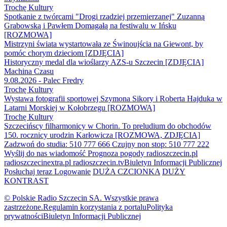
Trochę Kultury
Spotkanie z twórcami "Drogi rzadziej przemierzanej" Zuzanną
Grabowską i Pawłem Domagałą na festiwalu w Ińsku
[ROZMOWA]
Mistrzyni świata wystartowała ze Świnoujścia na Giewont, by
pomóc chorym dzieciom [ZDJĘCIA]
Historyczny medal dla wioślarzy AZS-u Szczecin [ZDJĘCIA]
Machina Czasu
9.08.2026 - Palec Fredry
Trochę Kultury
Wystawa fotografii sportowej Szymona Sikory i Roberta Hajduka w
Latarni Morskiej w Kołobrzegu [ROZMOWA]
Trochę Kultury
Szczecińscy filharmonicy w Chorin. To preludium do obchodów
150. rocznicy urodzin Karłowicza [ROZMOWA, ZDJĘCIA]
Zadzwoń do studia: 510 777 666
Czujny non stop: 510 777 222
Wyślij do nas wiadomość
Prognoza pogody
radioszczecin.pl
radioszczecinextra.pl
radioszczecin.tv
Biuletyn Informacji Publicznej
Posłuchaj teraz
Logowanie
DUŻA CZCIONKA
DUŻY
KONTRAST
© Polskie Radio Szczecin SA. Wszystkie prawa
zastrzeżone.
Regulamin korzystania z portalu
Polityka
prywatności
Biuletyn Informacji Publicznej