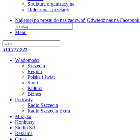
Struktura organizacyjna
Ogłoszenia, przetargi
Najlepiej po prostu do nas zadzwoń
Odwiedź nas na Facebook
Menu
510 777 222
Wiadomości
Szczecin
Region
Polska i świat
Sport
Kultura
Biznes
Podcasty
Radio Szczecin
Radio Szczecin Extra
Muzyka
Konkursy
Studio S-1
Reklama
O nas