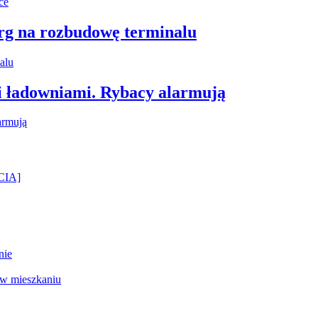
arg na rozbudowę terminalu
i ładowniami. Rybacy alarmują
ĘCIA]
nie
 w mieszkaniu