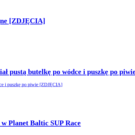
jne [ZDJĘCIA]
ał pustą butelkę po wódce i puszkę po piw
i w Planet Baltic SUP Race