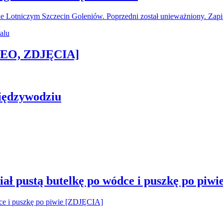
ie Lotniczym Szczecin Goleniów. Poprzedni został unieważniony. Za
IDEO, ZDJĘCIA]
iędzywodziu
ał pustą butelkę po wódce i puszkę po piw