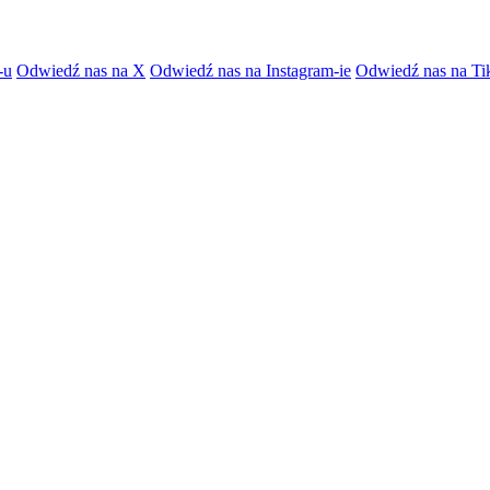
-u
Odwiedź nas na X
Odwiedź nas na Instagram-ie
Odwiedź nas na Ti