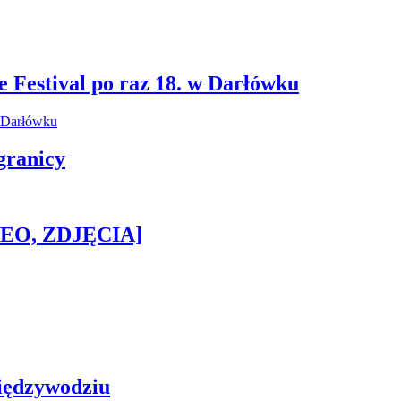
e Festival po raz 18. w Darłówku
granicy
IDEO, ZDJĘCIA]
iędzywodziu