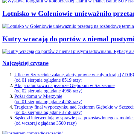
Lotnisko w Goleniowie unieważniło przet
Kutry wracają do portów z niemal pustym
Najczęściej czytane
Ulice w Szczecinie zalane, alerty prawie w całym kraju [ZDJ
(od 01 sierpnia oglądane 8519 razy)
Akcja ratunkowa na jeziorze Głębokim w Szczecinie
(od 02 sierpnia oglądane 4958 razy)
Pożar domu w Mierzynie
(od 01 sierpnia oglądane 4258 razy)
Tragiczny finał wypoczynku nad Jeziorem Głębokie w Szczeci
(od 03 sierpnia oglądane 3758 razy)
Sąsiedzi interweniują w sprawie psa pozostawionego samotnie
(od wczoraj oglądane 3500 razy)