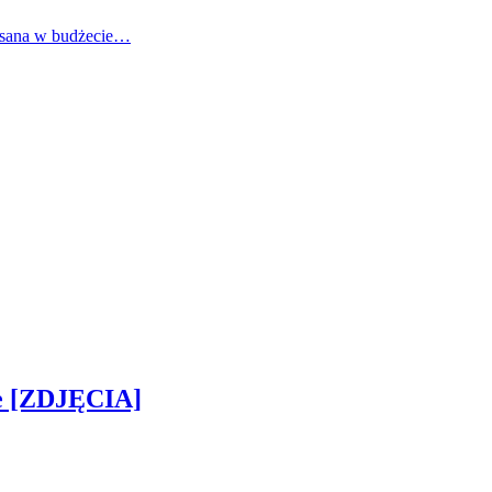
pisana w budżecie…
ie [ZDJĘCIA]