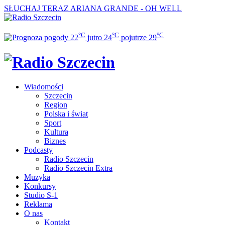
SŁUCHAJ TERAZ
ARIANA GRANDE - OH WELL
°C
°C
°C
22
jutro
24
pojutrze
29
Wiadomości
Szczecin
Region
Polska i świat
Sport
Kultura
Biznes
Podcasty
Radio Szczecin
Radio Szczecin Extra
Muzyka
Konkursy
Studio S-1
Reklama
O nas
Kontakt