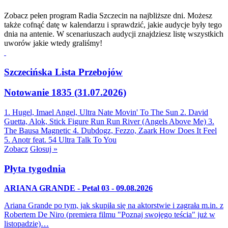
Zobacz pełen program Radia Szczecin na najbliższe dni. Możesz
także cofnąć datę w kalendarzu i sprawdzić, jakie audycje były tego
dnia na antenie. W scenariuszach audycji znajdziesz listę wszystkich
uworów jakie wtedy graliśmy!
Szczecińska Lista Przebojów
Notowanie 1835 (31.07.2026)
1. Hugel, Imael Angel, Ultra Nate
Movin' To The Sun
2. David
Guetta, Alok, Stick Figure
Run Run River (Angels Above Me)
3.
The Bausa
Magnetic
4. Dubdogz, Fezzo, Zaark
How Does It Feel
5. Anotr feat. 54 Ultra
Talk To You
Zobacz
Głosuj »
Płyta tygodnia
ARIANA GRANDE - Petal 03 - 09.08.2026
Ariana Grande po tym, jak skupiła się na aktorstwie i zagrała m.in. z
Robertem De Niro (premiera filmu "Poznaj swojego teścia" już w
listopadzie)…