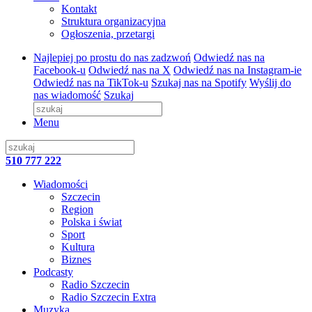
Kontakt
Struktura organizacyjna
Ogłoszenia, przetargi
Najlepiej po prostu do nas zadzwoń
Odwiedź nas na
Facebook-u
Odwiedź nas na X
Odwiedź nas na Instagram-ie
Odwiedź nas na TikTok-u
Szukaj nas na Spotify
Wyślij do
nas wiadomość
Szukaj
Menu
510 777 222
Wiadomości
Szczecin
Region
Polska i świat
Sport
Kultura
Biznes
Podcasty
Radio Szczecin
Radio Szczecin Extra
Muzyka