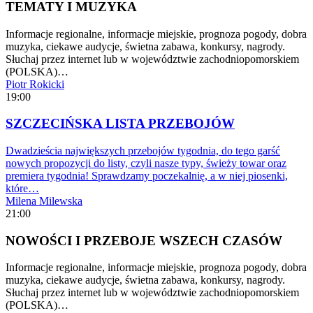
TEMATY I MUZYKA
Informacje regionalne, informacje miejskie, prognoza pogody, dobra
muzyka, ciekawe audycje, świetna zabawa, konkursy, nagrody.
Słuchaj przez internet lub w województwie zachodniopomorskiem
(POLSKA)…
Piotr Rokicki
19:00
SZCZECIŃSKA LISTA PRZEBOJÓW
Dwadzieścia największych przebojów tygodnia, do tego garść
nowych propozycji do listy, czyli nasze typy, świeży towar oraz
premiera tygodnia! Sprawdzamy poczekalnię, a w niej piosenki,
które…
Milena Milewska
21:00
NOWOŚCI I PRZEBOJE WSZECH CZASÓW
Informacje regionalne, informacje miejskie, prognoza pogody, dobra
muzyka, ciekawe audycje, świetna zabawa, konkursy, nagrody.
Słuchaj przez internet lub w województwie zachodniopomorskiem
(POLSKA)…