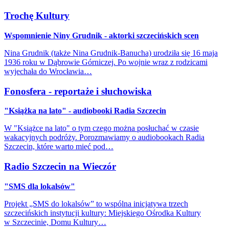
Trochę Kultury
Wspomnienie Niny Grudnik - aktorki szczecińskich scen
Nina Grudnik (także Nina Grudnik-Banucha) urodziła się 16 maja
1936 roku w Dąbrowie Górniczej. Po wojnie wraz z rodzicami
wyjechała do Wrocławia…
Fonosfera - reportaże i słuchowiska
"Książka na lato" - audiobooki Radia Szczecin
W "Książce na lato" o tym czego można posłuchać w czasie
wakacyjnych podróży. Porozmawiamy o audiobookach Radia
Szczecin, które warto mieć pod…
Radio Szczecin na Wieczór
"SMS dla lokalsów"
Projekt „SMS do lokalsów” to wspólna inicjatywa trzech
szczecińskich instytucji kultury: Miejskiego Ośrodka Kultury
w Szczecinie, Domu Kultury…