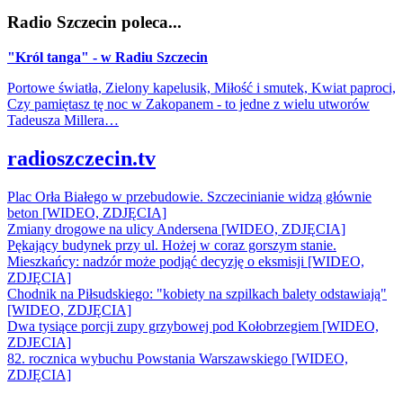
Radio Szczecin poleca...
"Król tanga" - w Radiu Szczecin
Portowe światła, Zielony kapelusik, Miłość i smutek, Kwiat paproci,
Czy pamiętasz tę noc w Zakopanem - to jedne z wielu utworów
Tadeusza Millera…
radioszczecin.tv
Plac Orła Białego w przebudowie. Szczecinianie widzą głównie
beton [WIDEO, ZDJĘCIA]
Zmiany drogowe na ulicy Andersena [WIDEO, ZDJĘCIA]
Pękający budynek przy ul. Hożej w coraz gorszym stanie.
Mieszkańcy: nadzór może podjąć decyzję o eksmisji [WIDEO,
ZDJĘCIA]
Chodnik na Piłsudskiego: "kobiety na szpilkach balety odstawiają"
[WIDEO, ZDJĘCIA]
Dwa tysiące porcji zupy grzybowej pod Kołobrzegiem [WIDEO,
ZDJECIA]
82. rocznica wybuchu Powstania Warszawskiego [WIDEO,
ZDJĘCIA]