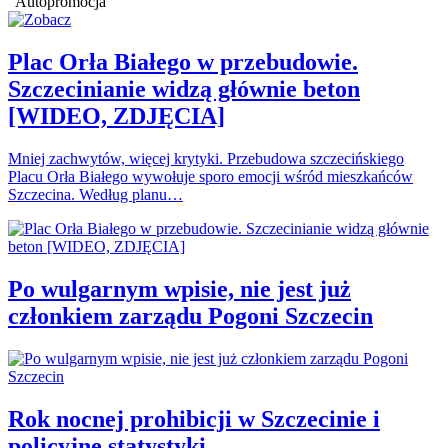
Autopromocja
Plac Orła Białego w przebudowie.
Szczecinianie widzą głównie beton
[WIDEO, ZDJĘCIA]
Mniej zachwytów, więcej krytyki. Przebudowa szczecińskiego
Placu Orła Białego wywołuje sporo emocji wśród mieszkańców
Szczecina. Według planu…
Po wulgarnym wpisie, nie jest już
członkiem zarządu Pogoni Szczecin
Rok nocnej prohibicji w Szczecinie i
policyjne statystyki