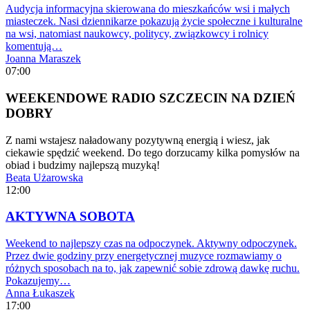
Audycja informacyjna skierowana do mieszkańców wsi i małych
miasteczek. Nasi dziennikarze pokazują życie społeczne i kulturalne
na wsi, natomiast naukowcy, politycy, związkowcy i rolnicy
komentują…
Joanna Maraszek
07:00
WEEKENDOWE RADIO SZCZECIN NA DZIEŃ
DOBRY
Z nami wstajesz naładowany pozytywną energią i wiesz, jak
ciekawie spędzić weekend. Do tego dorzucamy kilka pomysłów na
obiad i budzimy najlepszą muzyką!
Beata Użarowska
12:00
AKTYWNA SOBOTA
Weekend to najlepszy czas na odpoczynek. Aktywny odpoczynek.
Przez dwie godziny przy energetycznej muzyce rozmawiamy o
różnych sposobach na to, jak zapewnić sobie zdrową dawkę ruchu.
Pokazujemy…
Anna Łukaszek
17:00