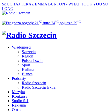
SŁUCHAJ TERAZ
EMMA BUNTON - WHAT TOOK YOU SO
LONG
°C
°C
°C
21
jutro
24
pojutrze
29
Wiadomości
Szczecin
Region
Polska i świat
Sport
Kultura
Biznes
Podcasty
Radio Szczecin
Radio Szczecin Extra
Muzyka
Konkursy
Studio S-1
Reklama
O nas