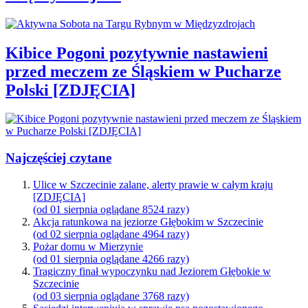
Kibice Pogoni pozytywnie nastawieni
przed meczem ze Śląskiem w Pucharze
Polski [ZDJĘCIA]
Najczęściej czytane
Ulice w Szczecinie zalane, alerty prawie w całym kraju
[ZDJĘCIA]
(od 01 sierpnia oglądane 8524 razy)
Akcja ratunkowa na jeziorze Głębokim w Szczecinie
(od 02 sierpnia oglądane 4964 razy)
Pożar domu w Mierzynie
(od 01 sierpnia oglądane 4266 razy)
Tragiczny finał wypoczynku nad Jeziorem Głębokie w
Szczecinie
(od 03 sierpnia oglądane 3768 razy)