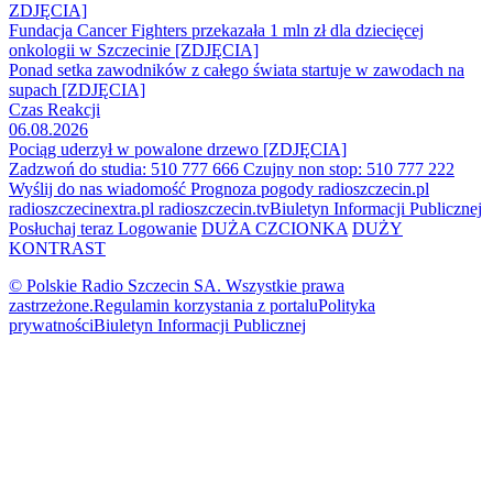
ZDJĘCIA]
Fundacja Cancer Fighters przekazała 1 mln zł dla dziecięcej
onkologii w Szczecinie [ZDJĘCIA]
Ponad setka zawodników z całego świata startuje w zawodach na
supach [ZDJĘCIA]
Czas Reakcji
06.08.2026
Pociąg uderzył w powalone drzewo [ZDJĘCIA]
Zadzwoń do studia: 510 777 666
Czujny non stop: 510 777 222
Wyślij do nas wiadomość
Prognoza pogody
radioszczecin.pl
radioszczecinextra.pl
radioszczecin.tv
Biuletyn Informacji Publicznej
Posłuchaj teraz
Logowanie
DUŻA CZCIONKA
DUŻY
KONTRAST
© Polskie Radio Szczecin SA. Wszystkie prawa
zastrzeżone.
Regulamin korzystania z portalu
Polityka
prywatności
Biuletyn Informacji Publicznej