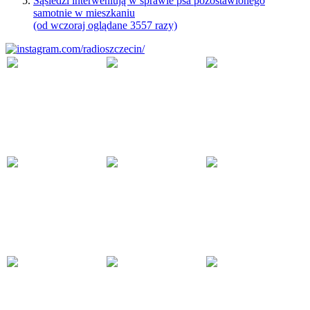
Sąsiedzi interweniują w sprawie psa pozostawionego
samotnie w mieszkaniu
(od wczoraj oglądane 3557 razy)