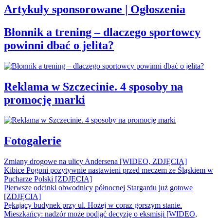
Artykuły sponsorowane | Ogłoszenia
Błonnik a trening – dlaczego sportowcy
powinni dbać o jelita?
Reklama w Szczecinie. 4 sposoby na
promocję marki
Fotogalerie
Zmiany drogowe na ulicy Andersena [WIDEO, ZDJĘCIA]
Kibice Pogoni pozytywnie nastawieni przed meczem ze Śląskiem w
Pucharze Polski [ZDJĘCIA]
Pierwsze odcinki obwodnicy północnej Stargardu już gotowe
[ZDJĘCIA]
Pękający budynek przy ul. Hożej w coraz gorszym stanie.
Mieszkańcy: nadzór może podjąć decyzję o eksmisji [WIDEO,