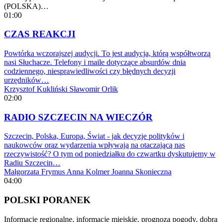
(POLSKA)…
01:00
CZAS REAKCJI
Powtórka wczorajszej audycji. To jest audycja, którą współtworzą
nasi Słuchacze. Telefony i maile dotyczące absurdów dnia
codziennego, niesprawiedliwości czy błędnych decyzji
urzędników…
Krzysztof Kukliński
Sławomir Orlik
02:00
RADIO SZCZECIN NA WIECZÓR
Szczecin, Polska, Europa, Świat - jak decyzje polityków i
naukowców oraz wydarzenia wpływają na otaczającą nas
rzeczywistość? O tym od poniedziałku do czwartku dyskutujemy w
Radiu Szczecin…
Małgorzata Frymus
Anna Kolmer
Joanna Skonieczna
04:00
POLSKI PORANEK
Informacje regionalne, informacje miejskie, prognoza pogody, dobra