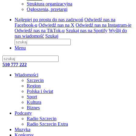
Struktura organizacyjna
Ogłoszenia, przetargi
Najlepiej po prostu do nas zadzwoń
Odwiedź nas na
Facebook-u
Odwiedź nas na X
Odwiedź nas na Instagram-ie
Odwiedź nas na TikTok-u
Szukaj nas na Spotify
Wyślij do
nas wiadomość
Szukaj
Menu
510 777 222
Wiadomości
Szczecin
Region
Polska i świat
Sport
Kultura
Biznes
Podcasty
Radio Szczecin
Radio Szczecin Extra
Muzyka
Konkursy