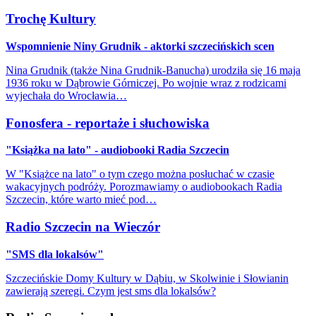
Trochę Kultury
Wspomnienie Niny Grudnik - aktorki szczecińskich scen
Nina Grudnik (także Nina Grudnik-Banucha) urodziła się 16 maja
1936 roku w Dąbrowie Górniczej. Po wojnie wraz z rodzicami
wyjechała do Wrocławia…
Fonosfera - reportaże i słuchowiska
"Książka na lato" - audiobooki Radia Szczecin
W "Książce na lato" o tym czego można posłuchać w czasie
wakacyjnych podróży. Porozmawiamy o audiobookach Radia
Szczecin, które warto mieć pod…
Radio Szczecin na Wieczór
"SMS dla lokalsów"
Szczecińskie Domy Kultury w Dąbiu, w Skolwinie i Słowianin
zawierają szeregi. Czym jest sms dla lokalsów?