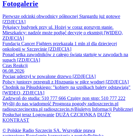
Fotogalerie
Pierwsze odcinki obwodnicy północnej Stargardu już gotowe
[ZDJĘCIA]
Pękający budynek przy ul. Hożej w coraz gorszym stanie.
Mieszkańcy: nadzór może podjąć decyzję o eksmisji [WIDEO,
ZDJĘCIA]
Fundacja Cancer Fighters przekazała 1 mln zł dla dziecięcej
onkologii w Szczecinie [ZDJĘCIA]
Ponad setka zawodników z całego świata startuje w zawodach na
supach [ZDJĘCIA]
Czas Reakcji
06.08.2026
Pociąg uderzył w powalone drzewo [ZDJĘCIA]
Polscy juniorzy przegrali z Hiszpanią w piłce wodnej [ZDJĘCIA]
Chodnik na Piłsudskiego: "kobiety na szpilkach balety odstawiają"
[WIDEO, ZDJĘCIA]
Zadzwoń do studia: 510 777 666
Czujny non stop: 510 777 222
Wyślij do nas wiadomość
Prognoza pogody
radioszczecin.pl
radioszczecinextra.pl
radioszczecin.tv
Biuletyn Informacji Publicznej
Posłuchaj teraz
Logowanie
DUŻA CZCIONKA
DUŻY
KONTRAST
© Polskie Radio Szczecin SA. Wszystkie prawa
zastrzeżone.
Regulamin korzystania z portalu
Polityka