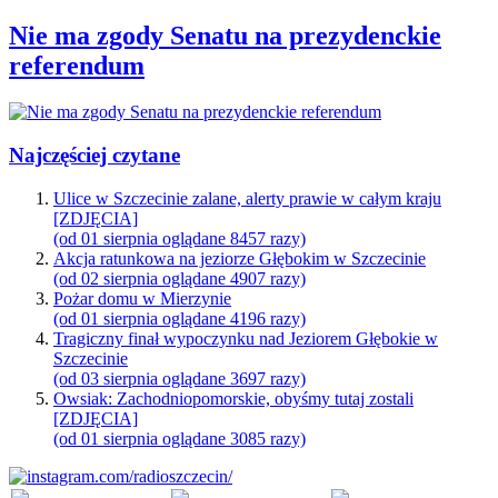
Nie ma zgody Senatu na prezydenckie
referendum
Najczęściej czytane
Ulice w Szczecinie zalane, alerty prawie w całym kraju
[ZDJĘCIA]
(od 01 sierpnia oglądane 8457 razy)
Akcja ratunkowa na jeziorze Głębokim w Szczecinie
(od 02 sierpnia oglądane 4907 razy)
Pożar domu w Mierzynie
(od 01 sierpnia oglądane 4196 razy)
Tragiczny finał wypoczynku nad Jeziorem Głębokie w
Szczecinie
(od 03 sierpnia oglądane 3697 razy)
Owsiak: Zachodniopomorskie, obyśmy tutaj zostali
[ZDJĘCIA]
(od 01 sierpnia oglądane 3085 razy)