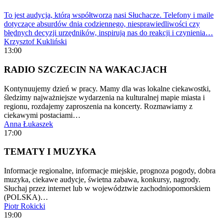
To jest audycja, którą współtworzą nasi Słuchacze. Telefony i maile
dotyczące absurdów dnia codziennego, niesprawiedliwości czy
błędnych decyzji urzędników, inspirują nas do reakcji i czynienia…
Krzysztof Kukliński
13:00
RADIO SZCZECIN NA WAKACJACH
Kontynuujemy dzień w pracy. Mamy dla was lokalne ciekawostki,
śledzimy najważniejsze wydarzenia na kulturalnej mapie miasta i
regionu, rozdajemy zaproszenia na koncerty. Rozmawiamy z
ciekawymi postaciami…
Anna Łukaszek
17:00
TEMATY I MUZYKA
Informacje regionalne, informacje miejskie, prognoza pogody, dobra
muzyka, ciekawe audycje, świetna zabawa, konkursy, nagrody.
Słuchaj przez internet lub w województwie zachodniopomorskiem
(POLSKA)…
Piotr Rokicki
19:00