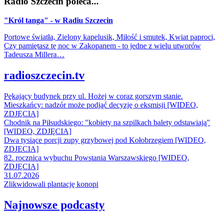
Radio Szczecin poleca...
"Król tanga" - w Radiu Szczecin
Portowe światła, Zielony kapelusik, Miłość i smutek, Kwiat paproci,
Czy pamiętasz tę noc w Zakopanem - to jedne z wielu utworów
Tadeusza Millera…
radioszczecin.tv
Pękający budynek przy ul. Hożej w coraz gorszym stanie.
Mieszkańcy: nadzór może podjąć decyzję o eksmisji [WIDEO,
ZDJĘCIA]
Chodnik na Piłsudskiego: "kobiety na szpilkach balety odstawiają"
[WIDEO, ZDJĘCIA]
Dwa tysiące porcji zupy grzybowej pod Kołobrzegiem [WIDEO,
ZDJECIA]
82. rocznica wybuchu Powstania Warszawskiego [WIDEO,
ZDJĘCIA]
31.07.2026
Zlikwidowali plantację konopi
Najnowsze podcasty