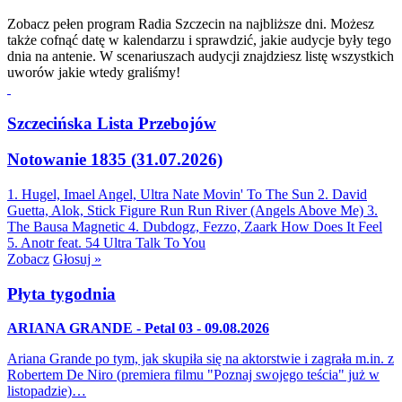
Zobacz pełen program Radia Szczecin na najbliższe dni. Możesz
także cofnąć datę w kalendarzu i sprawdzić, jakie audycje były tego
dnia na antenie. W scenariuszach audycji znajdziesz listę wszystkich
uworów jakie wtedy graliśmy!
Szczecińska Lista Przebojów
Notowanie 1835 (31.07.2026)
1. Hugel, Imael Angel, Ultra Nate
Movin' To The Sun
2. David
Guetta, Alok, Stick Figure
Run Run River (Angels Above Me)
3.
The Bausa
Magnetic
4. Dubdogz, Fezzo, Zaark
How Does It Feel
5. Anotr feat. 54 Ultra
Talk To You
Zobacz
Głosuj »
Płyta tygodnia
ARIANA GRANDE - Petal 03 - 09.08.2026
Ariana Grande po tym, jak skupiła się na aktorstwie i zagrała m.in. z
Robertem De Niro (premiera filmu "Poznaj swojego teścia" już w
listopadzie)…