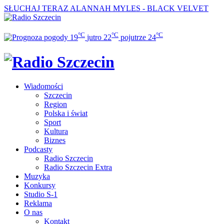
SŁUCHAJ TERAZ
ALANNAH MYLES - BLACK VELVET
°C
°C
°C
19
jutro
22
pojutrze
24
Wiadomości
Szczecin
Region
Polska i świat
Sport
Kultura
Biznes
Podcasty
Radio Szczecin
Radio Szczecin Extra
Muzyka
Konkursy
Studio S-1
Reklama
O nas
Kontakt