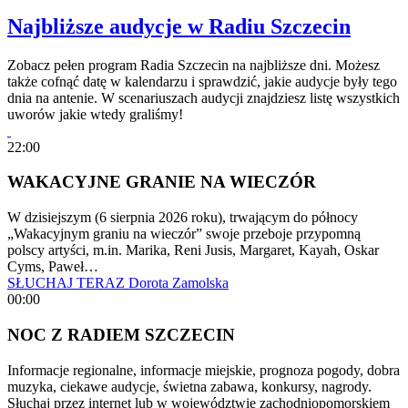
Najbliższe audycje w Radiu Szczecin
Zobacz pełen program Radia Szczecin na najbliższe dni. Możesz
także cofnąć datę w kalendarzu i sprawdzić, jakie audycje były tego
dnia na antenie. W scenariuszach audycji znajdziesz listę wszystkich
uworów jakie wtedy graliśmy!
22:00
WAKACYJNE GRANIE NA WIECZÓR
W dzisiejszym (6 sierpnia 2026 roku), trwającym do północy
„Wakacyjnym graniu na wieczór” swoje przeboje przypomną
polscy artyści, m.in. Marika, Reni Jusis, Margaret, Kayah, Oskar
Cyms, Paweł…
SŁUCHAJ TERAZ
Dorota Zamolska
00:00
NOC Z RADIEM SZCZECIN
Informacje regionalne, informacje miejskie, prognoza pogody, dobra
muzyka, ciekawe audycje, świetna zabawa, konkursy, nagrody.
Słuchaj przez internet lub w województwie zachodniopomorskiem