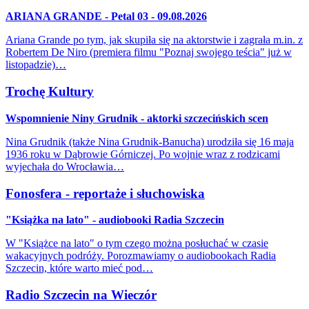
ARIANA GRANDE - Petal 03 - 09.08.2026
Ariana Grande po tym, jak skupiła się na aktorstwie i zagrała m.in. z
Robertem De Niro (premiera filmu "Poznaj swojego teścia" już w
listopadzie)…
Trochę Kultury
Wspomnienie Niny Grudnik - aktorki szczecińskich scen
Nina Grudnik (także Nina Grudnik-Banucha) urodziła się 16 maja
1936 roku w Dąbrowie Górniczej. Po wojnie wraz z rodzicami
wyjechała do Wrocławia…
Fonosfera - reportaże i słuchowiska
"Książka na lato" - audiobooki Radia Szczecin
W "Książce na lato" o tym czego można posłuchać w czasie
wakacyjnych podróży. Porozmawiamy o audiobookach Radia
Szczecin, które warto mieć pod…
Radio Szczecin na Wieczór