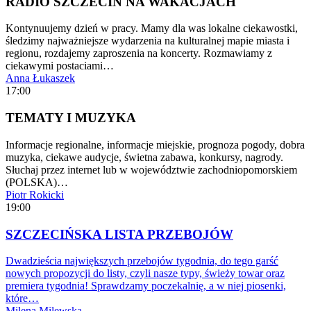
RADIO SZCZECIN NA WAKACJACH
Kontynuujemy dzień w pracy. Mamy dla was lokalne ciekawostki,
śledzimy najważniejsze wydarzenia na kulturalnej mapie miasta i
regionu, rozdajemy zaproszenia na koncerty. Rozmawiamy z
ciekawymi postaciami…
Anna Łukaszek
17:00
TEMATY I MUZYKA
Informacje regionalne, informacje miejskie, prognoza pogody, dobra
muzyka, ciekawe audycje, świetna zabawa, konkursy, nagrody.
Słuchaj przez internet lub w województwie zachodniopomorskiem
(POLSKA)…
Piotr Rokicki
19:00
SZCZECIŃSKA LISTA PRZEBOJÓW
Dwadzieścia największych przebojów tygodnia, do tego garść
nowych propozycji do listy, czyli nasze typy, świeży towar oraz
premiera tygodnia! Sprawdzamy poczekalnię, a w niej piosenki,
które…
Milena Milewska