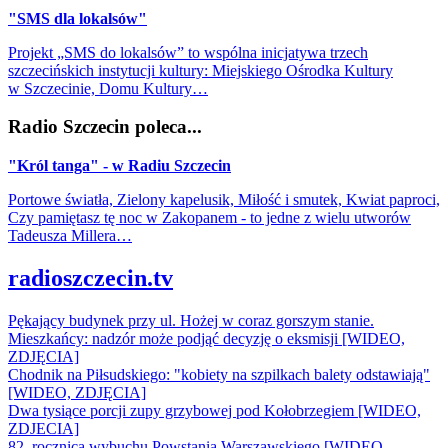
"SMS dla lokalsów"
Projekt „SMS do lokalsów” to wspólna inicjatywa trzech
szczecińskich instytucji kultury: Miejskiego Ośrodka Kultury
w Szczecinie, Domu Kultury…
Radio Szczecin poleca...
"Król tanga" - w Radiu Szczecin
Portowe światła, Zielony kapelusik, Miłość i smutek, Kwiat paproci,
Czy pamiętasz tę noc w Zakopanem - to jedne z wielu utworów
Tadeusza Millera…
radioszczecin.tv
Pękający budynek przy ul. Hożej w coraz gorszym stanie.
Mieszkańcy: nadzór może podjąć decyzję o eksmisji [WIDEO,
ZDJĘCIA]
Chodnik na Piłsudskiego: "kobiety na szpilkach balety odstawiają"
[WIDEO, ZDJĘCIA]
Dwa tysiące porcji zupy grzybowej pod Kołobrzegiem [WIDEO,
ZDJECIA]
82. rocznica wybuchu Powstania Warszawskiego [WIDEO,