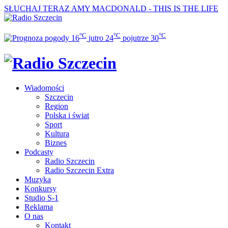
SŁUCHAJ TERAZ
AMY MACDONALD - THIS IS THE LIFE
°C
°C
°C
16
jutro
24
pojutrze
30
Wiadomości
Szczecin
Region
Polska i świat
Sport
Kultura
Biznes
Podcasty
Radio Szczecin
Radio Szczecin Extra
Muzyka
Konkursy
Studio S-1
Reklama
O nas
Kontakt