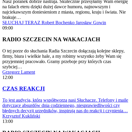
Nasz poranek dobrze nastraja. Skutecznie przesyłamy Wam energię
na falach eteru dzięki dużej dawce humoru, najnowszym i
najciekawszym doniesieniom z miasta, regionu, kraju i świata. Nie
brakuje…
SŁUCHAJ TERAZ
Robert Bochenko
Jarosław Gowin
09:00
RADIO SZCZECIN NA WAKACJACH
O tej porze do słuchania Radia Szczecin dołączają kolejne sklepy,
firmy, biura i wielkie hale, a my robimy wszystko żeby Wam się
przyjemniej pracowało. Gramy przeboje przy których czas
szybciej…
Grzegorz Lament
12:00
CZAS REAKCJI
To jest audycja, którą współtworzą nasi Słuchacze. Telefony i maile
dotyczące absurdów dnia codziennego, niesprawiedliwości czy
błędnych decyzji urzędników, inspirują nas do reakcji i czynienia…
Krzysztof Kukliński
13:00