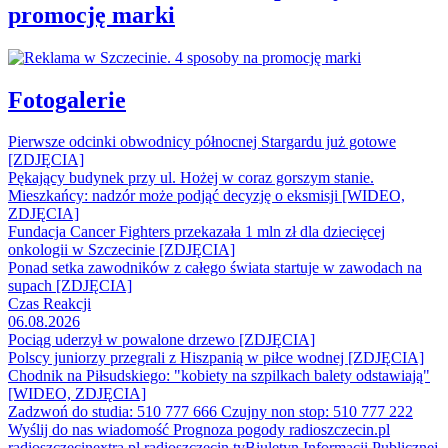
promocję marki
Fotogalerie
Pierwsze odcinki obwodnicy północnej Stargardu już gotowe
[ZDJĘCIA]
Pękający budynek przy ul. Hożej w coraz gorszym stanie.
Mieszkańcy: nadzór może podjąć decyzję o eksmisji [WIDEO,
ZDJĘCIA]
Fundacja Cancer Fighters przekazała 1 mln zł dla dziecięcej
onkologii w Szczecinie [ZDJĘCIA]
Ponad setka zawodników z całego świata startuje w zawodach na
supach [ZDJĘCIA]
Czas Reakcji
06.08.2026
Pociąg uderzył w powalone drzewo [ZDJĘCIA]
Polscy juniorzy przegrali z Hiszpanią w piłce wodnej [ZDJĘCIA]
Chodnik na Piłsudskiego: "kobiety na szpilkach balety odstawiają"
[WIDEO, ZDJĘCIA]
Zadzwoń do studia: 510 777 666
Czujny non stop: 510 777 222
Wyślij do nas wiadomość
Prognoza pogody
radioszczecin.pl
radioszczecinextra.pl
radioszczecin.tv
Biuletyn Informacji Publicznej