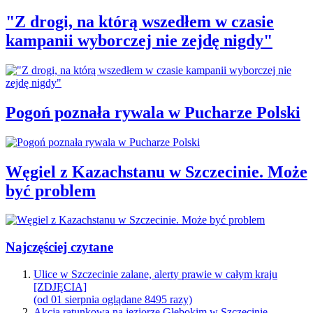
"Z drogi, na którą wszedłem w czasie
kampanii wyborczej nie zejdę nigdy"
Pogoń poznała rywala w Pucharze Polski
Węgiel z Kazachstanu w Szczecinie. Może
być problem
Najczęściej czytane
Ulice w Szczecinie zalane, alerty prawie w całym kraju
[ZDJĘCIA]
(od 01 sierpnia oglądane 8495 razy)
Akcja ratunkowa na jeziorze Głębokim w Szczecinie