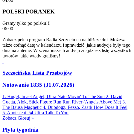
04:00
POLSKI PORANEK
Gramy tylko po polsku!!!
06:00
Zobacz pełen program Radia Szczecin na najbliższe dni. Możesz
także cofnąć datę w kalendarzu i sprawdzić, jakie audycje były tego
dnia na antenie. W scenariuszach audycji znajdziesz listę wszystkich
uworów jakie wtedy graliśmy!
Szczecińska Lista Przebojów
Notowanie 1835 (31.07.2026)
1. Hugel, Imael Angel, Ultra Nate
Movin' To The Sun
2. David
Guetta, Alok, Stick Figure
Run Run River (Angels Above Me)
3.
The Bausa
Magnetic
4. Dubdogz, Fezzo, Zaark
How Does It Feel
5. Anotr feat. 54 Ultra
Talk To You
Zobacz
Głosuj »
Płyta tygodnia