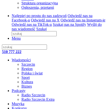
Struktura organizacyjna
Ogłoszenia, przetargi
Najlepiej po prostu do nas zadzwoń
Odwiedź nas na
Facebook-u
Odwiedź nas na X
Odwiedź nas na Instagram-ie
Odwiedź nas na TikTok-u
Szukaj nas na Spotify
Wyślij do
nas wiadomość
Szukaj
Menu
510 777 222
Wiadomości
Szczecin
Region
Polska i świat
Sport
Kultura
Biznes
Podcasty
Radio Szczecin
Radio Szczecin Extra
Muzyka
Konkursy