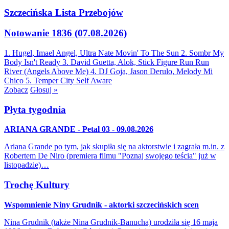
Szczecińska Lista Przebojów
Notowanie 1836 (07.08.2026)
1. Hugel, Imael Angel, Ultra Nate
Movin' To The Sun
2. Sombr
My
Body Isn't Ready
3. David Guetta, Alok, Stick Figure
Run Run
River (Angels Above Me)
4. DJ Goja, Jason Derulo, Melody
Mi
Chico
5. Temper City
Self Aware
Zobacz
Głosuj »
Płyta tygodnia
ARIANA GRANDE - Petal 03 - 09.08.2026
Ariana Grande po tym, jak skupiła się na aktorstwie i zagrała m.in. z
Robertem De Niro (premiera filmu "Poznaj swojego teścia" już w
listopadzie)…
Trochę Kultury
Wspomnienie Niny Grudnik - aktorki szczecińskich scen
Nina Grudnik (także Nina Grudnik-Banucha) urodziła się 16 maja