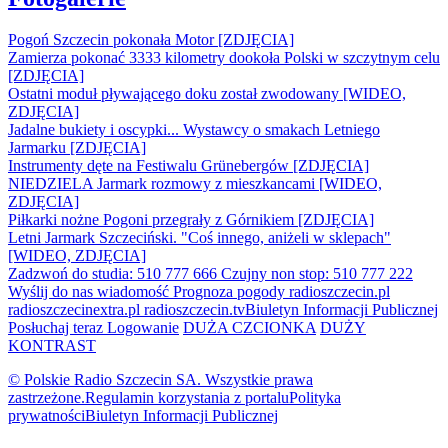
Pogoń Szczecin pokonała Motor [ZDJĘCIA]
Zamierza pokonać 3333 kilometry dookoła Polski w szczytnym celu
[ZDJĘCIA]
Ostatni moduł pływającego doku został zwodowany [WIDEO,
ZDJĘCIA]
Jadalne bukiety i oscypki... Wystawcy o smakach Letniego
Jarmarku [ZDJĘCIA]
Instrumenty dęte na Festiwalu Grünebergów [ZDJĘCIA]
NIEDZIELA Jarmark rozmowy z mieszkancami [WIDEO,
ZDJĘCIA]
Piłkarki nożne Pogoni przegrały z Górnikiem [ZDJĘCIA]
Letni Jarmark Szczeciński. "Coś innego, aniżeli w sklepach"
[WIDEO, ZDJĘCIA]
Zadzwoń do studia: 510 777 666
Czujny non stop: 510 777 222
Wyślij do nas wiadomość
Prognoza pogody
radioszczecin.pl
radioszczecinextra.pl
radioszczecin.tv
Biuletyn Informacji Publicznej
Posłuchaj teraz
Logowanie
DUŻA CZCIONKA
DUŻY
KONTRAST
© Polskie Radio Szczecin SA. Wszystkie prawa
zastrzeżone.
Regulamin korzystania z portalu
Polityka
prywatności
Biuletyn Informacji Publicznej