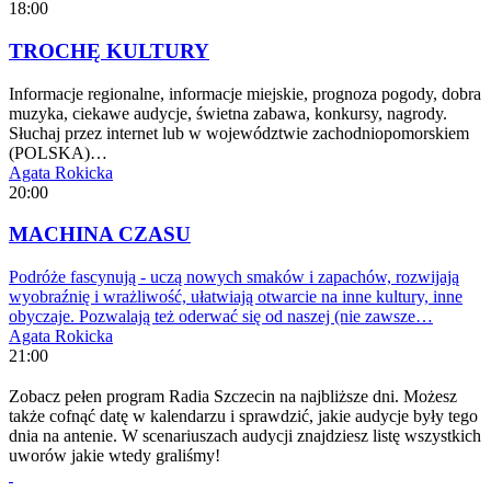
18:00
TROCHĘ KULTURY
Informacje regionalne, informacje miejskie, prognoza pogody, dobra
muzyka, ciekawe audycje, świetna zabawa, konkursy, nagrody.
Słuchaj przez internet lub w województwie zachodniopomorskiem
(POLSKA)…
Agata Rokicka
20:00
MACHINA CZASU
Podróże fascynują - uczą nowych smaków i zapachów, rozwijają
wyobraźnię i wrażliwość, ułatwiają otwarcie na inne kultury, inne
obyczaje. Pozwalają też oderwać się od naszej (nie zawsze…
Agata Rokicka
21:00
Zobacz pełen program Radia Szczecin na najbliższe dni. Możesz
także cofnąć datę w kalendarzu i sprawdzić, jakie audycje były tego
dnia na antenie. W scenariuszach audycji znajdziesz listę wszystkich
uworów jakie wtedy graliśmy!