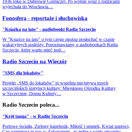
1936 roku w Dąbrowie Górniczej. Po wojnie wraz z rodzicami
wyjechała do Wrocławia…
Fonosfera - reportaże i słuchowiska
"Książka na lato" - audiobooki Radia Szczecin
W "Książce na lato" o tym czego można posłuchać w czasie
wakacyjnych podróży. Porozmawiamy o audiobookach Radia
Szczecin, które warto mieć pod…
Radio Szczecin na Wieczór
"SMS dla lokalsów"
Projekt „SMS do lokalsów” to wspólna inicjatywa trzech
szczecińskich instytucji kultury: Miejskiego Ośrodka Kultury
w Szczecinie, Domu Kultury…
Radio Szczecin poleca...
"Król tanga" - w Radiu Szczecin
Portowe światła, Zielony kapelusik, Miłość i smutek, Kwiat paproci,
Czy pamiętasz tę noc w Zakopanem - to jedne z wielu utworów