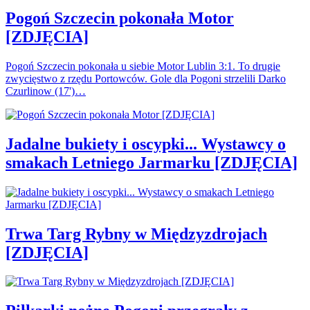
Pogoń Szczecin pokonała Motor
[ZDJĘCIA]
Pogoń Szczecin pokonała u siebie Motor Lublin 3:1. To drugie
zwycięstwo z rzędu Portowców. Gole dla Pogoni strzelili Darko
Czurlinow (17')…
Jadalne bukiety i oscypki... Wystawcy o
smakach Letniego Jarmarku [ZDJĘCIA]
Trwa Targ Rybny w Międzyzdrojach
[ZDJĘCIA]