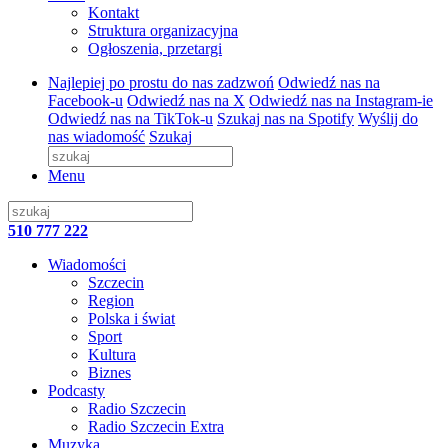
Kontakt
Struktura organizacyjna
Ogłoszenia, przetargi
Najlepiej po prostu do nas zadzwoń
Odwiedź nas na
Facebook-u
Odwiedź nas na X
Odwiedź nas na Instagram-ie
Odwiedź nas na TikTok-u
Szukaj nas na Spotify
Wyślij do
nas wiadomość
Szukaj
Menu
510 777 222
Wiadomości
Szczecin
Region
Polska i świat
Sport
Kultura
Biznes
Podcasty
Radio Szczecin
Radio Szczecin Extra
Muzyka