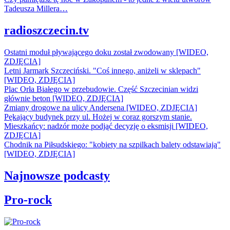
Tadeusza Millera…
radioszczecin.tv
Ostatni moduł pływającego doku został zwodowany [WIDEO,
ZDJĘCIA]
Letni Jarmark Szczeciński. "Coś innego, aniżeli w sklepach"
[WIDEO, ZDJĘCIA]
Plac Orła Białego w przebudowie. Część Szczecinian widzi
głównie beton [WIDEO, ZDJĘCIA]
Zmiany drogowe na ulicy Andersena [WIDEO, ZDJĘCIA]
Pękający budynek przy ul. Hożej w coraz gorszym stanie.
Mieszkańcy: nadzór może podjąć decyzję o eksmisji [WIDEO,
ZDJĘCIA]
Chodnik na Piłsudskiego: "kobiety na szpilkach balety odstawiają"
[WIDEO, ZDJĘCIA]
Najnowsze podcasty
Pro-rock