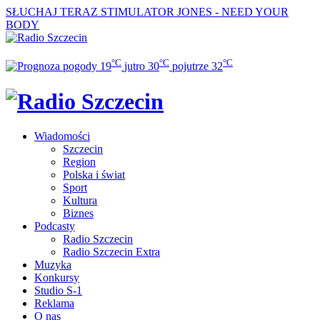
SŁUCHAJ TERAZ
STIMULATOR JONES - NEED YOUR
BODY
°C
°C
°C
19
jutro
30
pojutrze
32
Wiadomości
Szczecin
Region
Polska i świat
Sport
Kultura
Biznes
Podcasty
Radio Szczecin
Radio Szczecin Extra
Muzyka
Konkursy
Studio S-1
Reklama
O nas