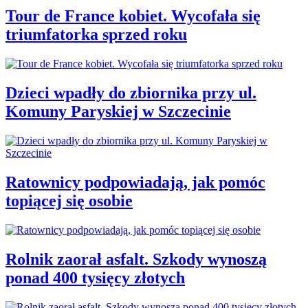
Tour de France kobiet. Wycofała się
triumfatorka sprzed roku
Dzieci wpadły do zbiornika przy ul.
Komuny Paryskiej w Szczecinie
Ratownicy podpowiadają, jak pomóc
topiącej się osobie
Rolnik zaorał asfalt. Szkody wynoszą
ponad 400 tysięcy złotych