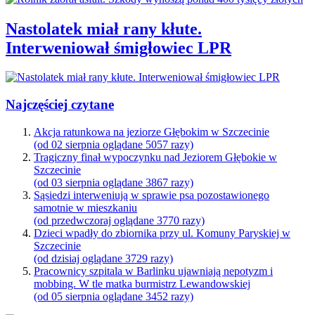
Nastolatek miał rany kłute.
Interweniował śmigłowiec LPR
Najczęściej czytane
Akcja ratunkowa na jeziorze Głębokim w Szczecinie
(od 02 sierpnia oglądane 5057 razy)
Tragiczny finał wypoczynku nad Jeziorem Głębokie w
Szczecinie
(od 03 sierpnia oglądane 3867 razy)
Sąsiedzi interweniują w sprawie psa pozostawionego
samotnie w mieszkaniu
(od przedwczoraj oglądane 3770 razy)
Dzieci wpadły do zbiornika przy ul. Komuny Paryskiej w
Szczecinie
(od dzisiaj oglądane 3729 razy)
Pracownicy szpitala w Barlinku ujawniają nepotyzm i
mobbing. W tle matka burmistrz Lewandowskiej
(od 05 sierpnia oglądane 3452 razy)