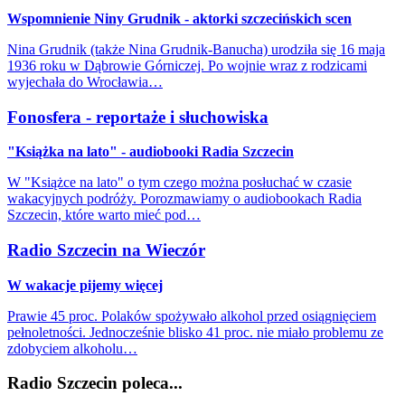
Wspomnienie Niny Grudnik - aktorki szczecińskich scen
Nina Grudnik (także Nina Grudnik-Banucha) urodziła się 16 maja
1936 roku w Dąbrowie Górniczej. Po wojnie wraz z rodzicami
wyjechała do Wrocławia…
Fonosfera - reportaże i słuchowiska
"Książka na lato" - audiobooki Radia Szczecin
W "Książce na lato" o tym czego można posłuchać w czasie
wakacyjnych podróży. Porozmawiamy o audiobookach Radia
Szczecin, które warto mieć pod…
Radio Szczecin na Wieczór
W wakacje pijemy więcej
Prawie 45 proc. Polaków spożywało alkohol przed osiągnięciem
pełnoletności. Jednocześnie blisko 41 proc. nie miało problemu ze
zdobyciem alkoholu…
Radio Szczecin poleca...