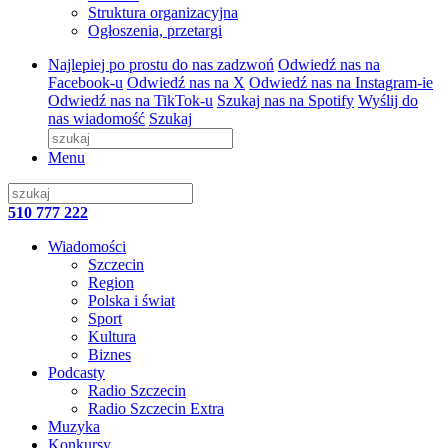
Struktura organizacyjna
Ogłoszenia, przetargi
Najlepiej po prostu do nas zadzwoń
Odwiedź nas na
Facebook-u
Odwiedź nas na X
Odwiedź nas na Instagram-ie
Odwiedź nas na TikTok-u
Szukaj nas na Spotify
Wyślij do
nas wiadomość
Szukaj
Menu
510 777 222
Wiadomości
Szczecin
Region
Polska i świat
Sport
Kultura
Biznes
Podcasty
Radio Szczecin
Radio Szczecin Extra
Muzyka
Konkursy