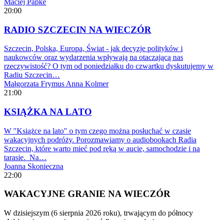
Maciej Papke
20:00
RADIO SZCZECIN NA WIECZÓR
Szczecin, Polska, Europa, Świat - jak decyzje polityków i
naukowców oraz wydarzenia wpływają na otaczającą nas
rzeczywistość? O tym od poniedziałku do czwartku dyskutujemy w
Radiu Szczecin…
Małgorzata Frymus
Anna Kolmer
21:00
KSIĄŻKA NA LATO
W "Książce na lato" o tym czego można posłuchać w czasie
wakacyjnych podróży. Porozmawiamy o audiobookach Radia
Szczecin, które warto mieć pod ręką w aucie, samochodzie i na
tarasie. Na…
Joanna Skonieczna
22:00
WAKACYJNE GRANIE NA WIECZÓR
W dzisiejszym (6 sierpnia 2026 roku), trwającym do północy