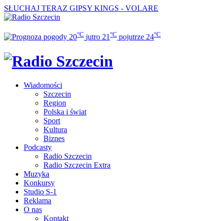
SŁUCHAJ TERAZ
GIPSY KINGS - VOLARE
°C
°C
°C
20
jutro
21
pojutrze
24
Wiadomości
Szczecin
Region
Polska i świat
Sport
Kultura
Biznes
Podcasty
Radio Szczecin
Radio Szczecin Extra
Muzyka
Konkursy
Studio S-1
Reklama
O nas
Kontakt