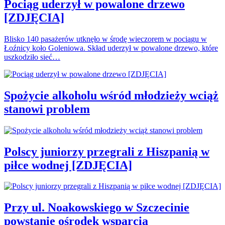
Pociąg uderzył w powalone drzewo
[ZDJĘCIA]
Blisko 140 pasażerów utknęło w środę wieczorem w pociągu w
Łoźnicy koło Goleniowa. Skład uderzył w powalone drzewo, które
uszkodziło sieć…
Spożycie alkoholu wśród młodzieży wciąż
stanowi problem
Polscy juniorzy przegrali z Hiszpanią w
piłce wodnej [ZDJĘCIA]
Przy ul. Noakowskiego w Szczecinie
powstanie ośrodek wsparcia