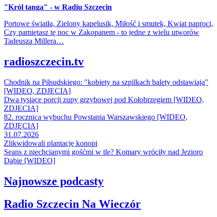
"Król tanga" - w Radiu Szczecin
Portowe światła, Zielony kapelusik, Miłość i smutek, Kwiat paproci,
Czy pamiętasz tę noc w Zakopanem - to jedne z wielu utworów
Tadeusza Millera…
radioszczecin.tv
Chodnik na Piłsudskiego: "kobiety na szpilkach balety odstawiają"
[WIDEO, ZDJĘCIA]
Dwa tysiące porcji zupy grzybowej pod Kołobrzegiem [WIDEO,
ZDJECIA]
82. rocznica wybuchu Powstania Warszawskiego [WIDEO,
ZDJĘCIA]
31.07.2026
Zlikwidowali plantację konopi
Seans z niechcianymi gośćmi w tle? Komary wróciły nad Jezioro
Dąbie [WIDEO]
Najnowsze podcasty
Radio Szczecin Na Wieczór