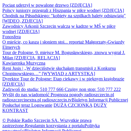
Pociąg uderzył w powalone drzewo [ZDJĘCIA]
Polscy juniorzy przegrali z Hiszpanią w piłce wodnej [ZDJĘCIA]
Chodnik na Piłsudskiego: "kobiety na szpilkach balety odstawiają"
[WIDEO, ZDJĘCIA]
Zawodnicy Arkonii Szczecin walczą w kadrze w MŚ w piłce
wodnej [ZDJĘCIA]
Fonosfera
O mieście, co kaszą i słoniem stoi... reportaż Małgorzaty-Gwiazdy
Elmerych
Tour de Pologne. 9. miejsce M. Bogusławskiego, znowu wygrał J.
Milan [ZDJĘCIA, RELACJA]
Kawiarenka Muzyczna
Reni Jusis | „W dzieciństwie słuchałam transmisji z Konkursu
Chopinowskiego…” [WYWIAD z ARTYSTKĄ]
Dyrektor Tour de Pologne: Etap ciekawy i w pięknym krajobrazie
[ZDJĘCIA]
Zadzwoń do studia: 510 777 666
Czujny non stop: 510 777 222
Wyślij do nas wiadomość
Prognoza pogody
radioszczecin.pl
radioszczecinextra.pl
radioszczecin.tv
Biuletyn Informacji Publicznej
Posłuchaj teraz
Logowanie
DUŻA CZCIONKA
DUŻY
KONTRAST
© Polskie Radio Szczecin SA. Wszystkie prawa
zastrzeżone.
Regulamin korzystania z portalu
Polityka
prywatności
Biuletyn Informacji Publicznej