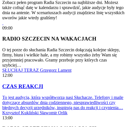
Zobacz pełen program Radia Szczecin na najbliższe dni. Możesz
także cofnąć datę w kalendarzu i sprawdzić, jakie audycje były tego
dnia na antenie. W scenariuszach audycji znajdziesz listę wszystkich
uworów jakie wtedy graliśmy!
09:00
RADIO SZCZECIN NA WAKACJACH
O tej porze do słuchania Radia Szczecin dołączają kolejne sklepy,
firmy, biura i wielkie hale, a my robimy wszystko żeby Wam się
przyjemniej pracowało. Gramy przeboje przy których czas
szybciej…
SŁUCHAJ TERAZ
Grzegorz Lament
12:00
CZAS REAKCJI
To jest audycja, którą współtworzą nasi Słuchacze. Telefony i maile
dotyczące absurdów dnia codziennego, niesprawiedliwości czy
błędnych decyzji urzędników, inspirują nas do reakcji i czynienia…
Krzysztof Kukliński
Sławomir Orlik
13:00