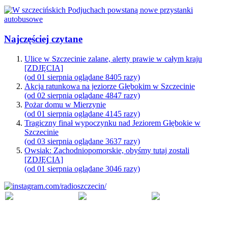
Najczęściej czytane
Ulice w Szczecinie zalane, alerty prawie w całym kraju
[ZDJĘCIA]
(od 01 sierpnia oglądane 8405 razy)
Akcja ratunkowa na jeziorze Głębokim w Szczecinie
(od 02 sierpnia oglądane 4847 razy)
Pożar domu w Mierzynie
(od 01 sierpnia oglądane 4145 razy)
Tragiczny finał wypoczynku nad Jeziorem Głębokie w
Szczecinie
(od 03 sierpnia oglądane 3637 razy)
Owsiak: Zachodniopomorskie, obyśmy tutaj zostali
[ZDJĘCIA]
(od 01 sierpnia oglądane 3046 razy)