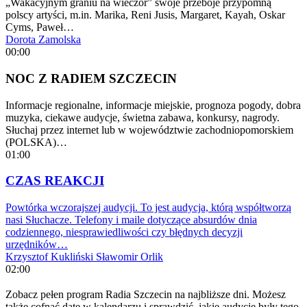
„Wakacyjnym graniu na wieczór” swoje przeboje przypomną
polscy artyści, m.in. Marika, Reni Jusis, Margaret, Kayah, Oskar
Cyms, Paweł…
Dorota Zamolska
00:00
NOC Z RADIEM SZCZECIN
Informacje regionalne, informacje miejskie, prognoza pogody, dobra
muzyka, ciekawe audycje, świetna zabawa, konkursy, nagrody.
Słuchaj przez internet lub w województwie zachodniopomorskiem
(POLSKA)…
01:00
CZAS REAKCJI
Powtórka wczorajszej audycji. To jest audycja, którą współtworzą
nasi Słuchacze. Telefony i maile dotyczące absurdów dnia
codziennego, niesprawiedliwości czy błędnych decyzji
urzędników…
Krzysztof Kukliński
Sławomir Orlik
02:00
Zobacz pełen program Radia Szczecin na najbliższe dni. Możesz
także cofnąć datę w kalendarzu i sprawdzić, jakie audycje były tego