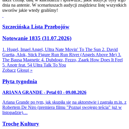
dnia na antenie. W scenariuszach audycji znajdziesz listę wszystkich
uworów jakie wtedy graliśmy!
Szczecińska Lista Przebojów
Notowanie 1835 (31.07.2026)
1. Hugel, Imael Angel, Ultra Nate
Movin' To The Sun
2. David
Guetta, Alok, Stick Figure
Run Run River (Angels Above Me)
3.
The Bausa
Magnetic
4. Dubdogz, Fezzo, Zaark
How Does It Feel
5. Anotr feat. 54 Ultra
Talk To You
Zobacz
Głosuj »
Płyta tygodnia
ARIANA GRANDE - Petal 03 - 09.08.2026
Ariana Grande po tym, jak skupiła się na aktorstwie i zagrała m.in. z
Robertem De Niro (premiera filmu "Poznaj swojego teścia" już w
listopadzie)…
Trochę Kultury