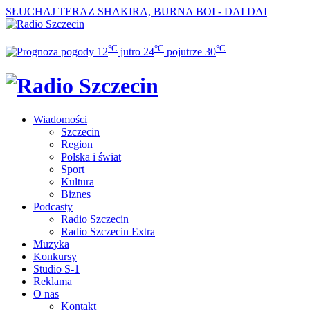
SŁUCHAJ TERAZ
SHAKIRA, BURNA BOI - DAI DAI
°C
°C
°C
12
jutro
24
pojutrze
30
Wiadomości
Szczecin
Region
Polska i świat
Sport
Kultura
Biznes
Podcasty
Radio Szczecin
Radio Szczecin Extra
Muzyka
Konkursy
Studio S-1
Reklama
O nas
Kontakt