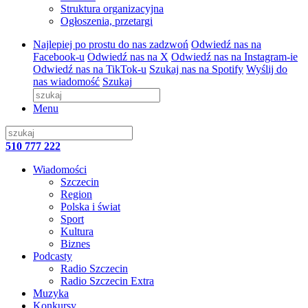
Struktura organizacyjna
Ogłoszenia, przetargi
Najlepiej po prostu do nas zadzwoń
Odwiedź nas na
Facebook-u
Odwiedź nas na X
Odwiedź nas na Instagram-ie
Odwiedź nas na TikTok-u
Szukaj nas na Spotify
Wyślij do
nas wiadomość
Szukaj
Menu
510 777 222
Wiadomości
Szczecin
Region
Polska i świat
Sport
Kultura
Biznes
Podcasty
Radio Szczecin
Radio Szczecin Extra
Muzyka
Konkursy