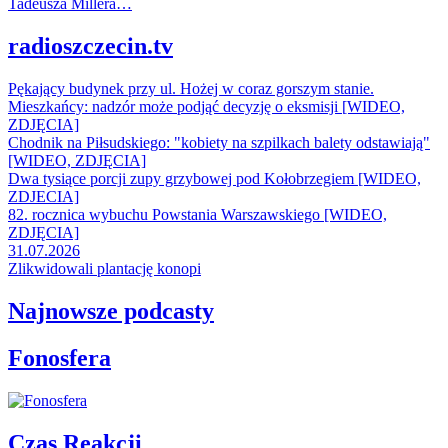
Tadeusza Millera…
radioszczecin.tv
Pękający budynek przy ul. Hożej w coraz gorszym stanie.
Mieszkańcy: nadzór może podjąć decyzję o eksmisji [WIDEO,
ZDJĘCIA]
Chodnik na Piłsudskiego: "kobiety na szpilkach balety odstawiają"
[WIDEO, ZDJĘCIA]
Dwa tysiące porcji zupy grzybowej pod Kołobrzegiem [WIDEO,
ZDJECIA]
82. rocznica wybuchu Powstania Warszawskiego [WIDEO,
ZDJĘCIA]
31.07.2026
Zlikwidowali plantację konopi
Najnowsze podcasty
Fonosfera
Czas Reakcji