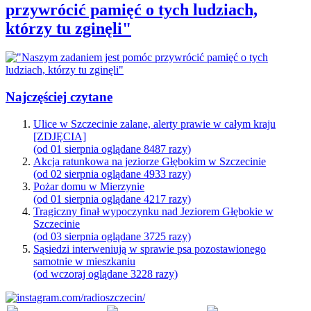
przywrócić pamięć o tych ludziach,
którzy tu zginęli"
Najczęściej czytane
Ulice w Szczecinie zalane, alerty prawie w całym kraju
[ZDJĘCIA]
(od 01 sierpnia oglądane 8487 razy)
Akcja ratunkowa na jeziorze Głębokim w Szczecinie
(od 02 sierpnia oglądane 4933 razy)
Pożar domu w Mierzynie
(od 01 sierpnia oglądane 4217 razy)
Tragiczny finał wypoczynku nad Jeziorem Głębokie w
Szczecinie
(od 03 sierpnia oglądane 3725 razy)
Sąsiedzi interweniują w sprawie psa pozostawionego
samotnie w mieszkaniu
(od wczoraj oglądane 3228 razy)