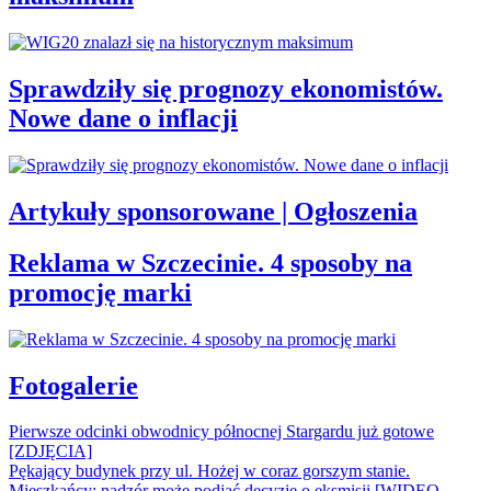
Sprawdziły się prognozy ekonomistów.
Nowe dane o inflacji
Artykuły sponsorowane | Ogłoszenia
Reklama w Szczecinie. 4 sposoby na
promocję marki
Fotogalerie
Pierwsze odcinki obwodnicy północnej Stargardu już gotowe
[ZDJĘCIA]
Pękający budynek przy ul. Hożej w coraz gorszym stanie.
Mieszkańcy: nadzór może podjąć decyzję o eksmisji [WIDEO,