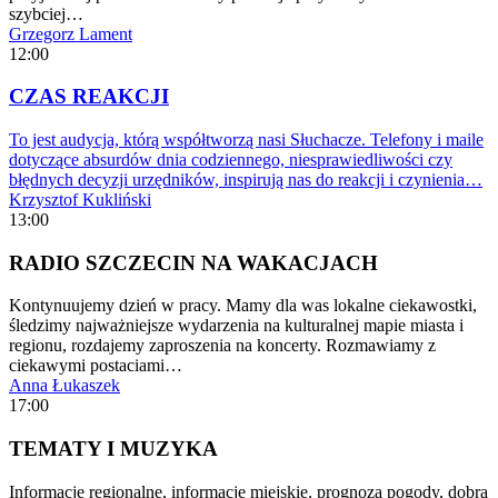
szybciej…
Grzegorz Lament
12:00
CZAS REAKCJI
To jest audycja, którą współtworzą nasi Słuchacze. Telefony i maile
dotyczące absurdów dnia codziennego, niesprawiedliwości czy
błędnych decyzji urzędników, inspirują nas do reakcji i czynienia…
Krzysztof Kukliński
13:00
RADIO SZCZECIN NA WAKACJACH
Kontynuujemy dzień w pracy. Mamy dla was lokalne ciekawostki,
śledzimy najważniejsze wydarzenia na kulturalnej mapie miasta i
regionu, rozdajemy zaproszenia na koncerty. Rozmawiamy z
ciekawymi postaciami…
Anna Łukaszek
17:00
TEMATY I MUZYKA
Informacje regionalne, informacje miejskie, prognoza pogody, dobra