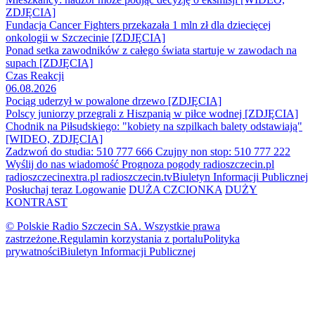
ZDJĘCIA]
Fundacja Cancer Fighters przekazała 1 mln zł dla dziecięcej
onkologii w Szczecinie [ZDJĘCIA]
Ponad setka zawodników z całego świata startuje w zawodach na
supach [ZDJĘCIA]
Czas Reakcji
06.08.2026
Pociąg uderzył w powalone drzewo [ZDJĘCIA]
Polscy juniorzy przegrali z Hiszpanią w piłce wodnej [ZDJĘCIA]
Chodnik na Piłsudskiego: "kobiety na szpilkach balety odstawiają"
[WIDEO, ZDJĘCIA]
Zadzwoń do studia: 510 777 666
Czujny non stop: 510 777 222
Wyślij do nas wiadomość
Prognoza pogody
radioszczecin.pl
radioszczecinextra.pl
radioszczecin.tv
Biuletyn Informacji Publicznej
Posłuchaj teraz
Logowanie
DUŻA CZCIONKA
DUŻY
KONTRAST
© Polskie Radio Szczecin SA. Wszystkie prawa
zastrzeżone.
Regulamin korzystania z portalu
Polityka
prywatności
Biuletyn Informacji Publicznej