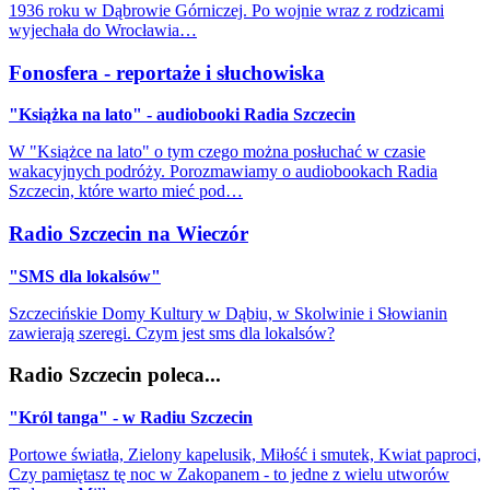
1936 roku w Dąbrowie Górniczej. Po wojnie wraz z rodzicami
wyjechała do Wrocławia…
Fonosfera - reportaże i słuchowiska
"Książka na lato" - audiobooki Radia Szczecin
W "Książce na lato" o tym czego można posłuchać w czasie
wakacyjnych podróży. Porozmawiamy o audiobookach Radia
Szczecin, które warto mieć pod…
Radio Szczecin na Wieczór
"SMS dla lokalsów"
Szczecińskie Domy Kultury w Dąbiu, w Skolwinie i Słowianin
zawierają szeregi. Czym jest sms dla lokalsów?
Radio Szczecin poleca...
"Król tanga" - w Radiu Szczecin
Portowe światła, Zielony kapelusik, Miłość i smutek, Kwiat paproci,
Czy pamiętasz tę noc w Zakopanem - to jedne z wielu utworów