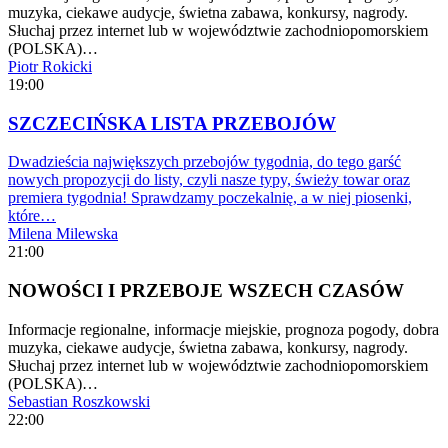
muzyka, ciekawe audycje, świetna zabawa, konkursy, nagrody.
Słuchaj przez internet lub w województwie zachodniopomorskiem
(POLSKA)…
Piotr Rokicki
19:00
SZCZECIŃSKA LISTA PRZEBOJÓW
Dwadzieścia największych przebojów tygodnia, do tego garść
nowych propozycji do listy, czyli nasze typy, świeży towar oraz
premiera tygodnia! Sprawdzamy poczekalnię, a w niej piosenki,
które…
Milena Milewska
21:00
NOWOŚCI I PRZEBOJE WSZECH CZASÓW
Informacje regionalne, informacje miejskie, prognoza pogody, dobra
muzyka, ciekawe audycje, świetna zabawa, konkursy, nagrody.
Słuchaj przez internet lub w województwie zachodniopomorskiem
(POLSKA)…
Sebastian Roszkowski
22:00