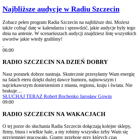
Najbliższe audycje w Radiu Szczecin
Zobacz pełen program Radia Szczecin na najbliższe dni. Możesz
także cofnąć datę w kalendarzu i sprawdzić, jakie audycje były tego
dnia na antenie. W scenariuszach audycji znajdziesz listę wszystkich
uworów jakie wtedy graliśmy!
06:00
RADIO SZCZECIN NA DZIEŃ DOBRY
Nasz poranek dobrze nastraja. Skutecznie przesyłamy Wam energię
na falach eteru dzięki dużej dawce humoru, najnowszym i
najciekawszym doniesieniom z miasta, regionu, kraju i świata. Nie
brakuje…
SŁUCHAJ TERAZ
Robert Bochenko
Jarosław Gowin
09:00
RADIO SZCZECIN NA WAKACJACH
O tej porze do słuchania Radia Szczecin dołączają kolejne sklepy,
firmy, biura i wielkie hale, a my robimy wszystko żeby Wam się
przyjemniej pracowało. Gramy przeboje przy których czas