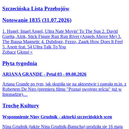
Szczecińska Lista Przebojów
Notowanie 1835 (31.07.2026)
1. Hugel, Imael Angel, Ultra Nate
Movin' To The Sun
2. David
Guetta, Alok, Stick Figure
Run Run River (Angels Above Me)
3.
The Bausa
Magnetic
4. Dubdogz, Fezzo, Zaark
How Does It Feel
5. Anotr feat. 54 Ultra
Talk To You
Zobacz
Głosuj »
Płyta tygodnia
ARIANA GRANDE - Petal 03 - 09.08.2026
Ariana Grande po tym, jak skupiła się na aktorstwie i zagrała m.in. z
Robertem De Niro (premiera filmu "Poznaj swojego teścia" już w
listopadzie)…
Trochę Kultury
Wspomnienie Niny Grudnik - aktorki szczecińskich scen
Nina Grudnik (także Nina Grudnik-Banucha) urodziła się 16 maja