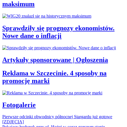
maksimum
Sprawdziły się prognozy ekonomistów.
Nowe dane o inflacji
Artykuły sponsorowane | Ogłoszenia
Reklama w Szczecinie. 4 sposoby na
promocję marki
Fotogalerie
Pierwsze odcinki obwodnicy północnej Stargardu już gotowe
[ZDJĘCIA]
Pękający budynek przy ul. Hożej w coraz gorszym stanie.