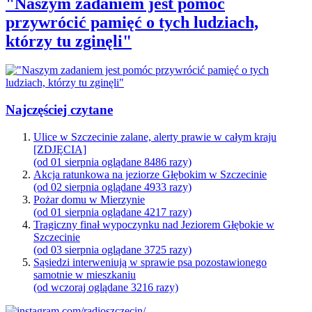
"Naszym zadaniem jest pomóc
przywrócić pamięć o tych ludziach,
którzy tu zginęli"
Najczęściej czytane
Ulice w Szczecinie zalane, alerty prawie w całym kraju
[ZDJĘCIA]
(od 01 sierpnia oglądane 8486 razy)
Akcja ratunkowa na jeziorze Głębokim w Szczecinie
(od 02 sierpnia oglądane 4933 razy)
Pożar domu w Mierzynie
(od 01 sierpnia oglądane 4217 razy)
Tragiczny finał wypoczynku nad Jeziorem Głębokie w
Szczecinie
(od 03 sierpnia oglądane 3725 razy)
Sąsiedzi interweniują w sprawie psa pozostawionego
samotnie w mieszkaniu
(od wczoraj oglądane 3216 razy)