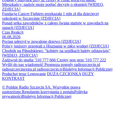
Mieszkańcy: nadzór może podjąć decyzję o eksmisji [WIDEO,
ZDJĘCIA]
Fundacja Cancer Fighters przekazała 1 mln zł dla dziecięcej
onkologii w Szczecinie [ZDJĘCIA]
Ponad setka zawodników z całego świata startuje w zawodach na
supach [ZDJĘCIA]
Czas Reakcji
06.08.2026
Pociąg uderzył w powalone drzewo [ZDJĘCIA]
Polscy juniorzy przegrali z Hiszpanią w piłce wodnej [ZDJĘCIA]
Chodnik na Piłsudskiego: "kobiety na szpilkach balety odstawiają"
[WIDEO, ZDJĘCIA]
Zadzwoń do studia: 510 777 666
Czujny non stop: 510 777 222
Wyślij do nas wiadomość
Prognoza pogody
radioszczecin.pl
radioszczecinextra.pl
radioszczecin.tv
Biuletyn Informacji Publicznej
Posłuchaj teraz
Logowanie
DUŻA CZCIONKA
DUŻY
KONTRAST
© Polskie Radio Szczecin SA. Wszystkie prawa
zastrzeżone.
Regulamin korzystania z portalu
Polityka
prywatności
Biuletyn Informacji Publicznej