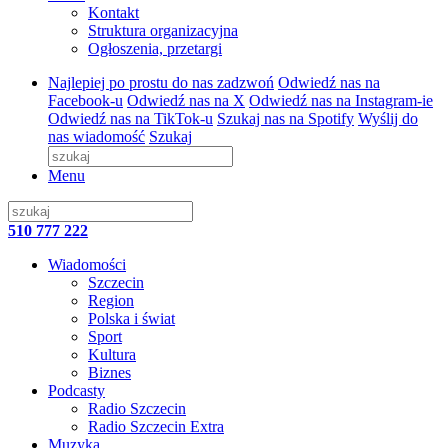
Kontakt
Struktura organizacyjna
Ogłoszenia, przetargi
Najlepiej po prostu do nas zadzwoń
Odwiedź nas na
Facebook-u
Odwiedź nas na X
Odwiedź nas na Instagram-ie
Odwiedź nas na TikTok-u
Szukaj nas na Spotify
Wyślij do
nas wiadomość
Szukaj
Menu
510 777 222
Wiadomości
Szczecin
Region
Polska i świat
Sport
Kultura
Biznes
Podcasty
Radio Szczecin
Radio Szczecin Extra
Muzyka