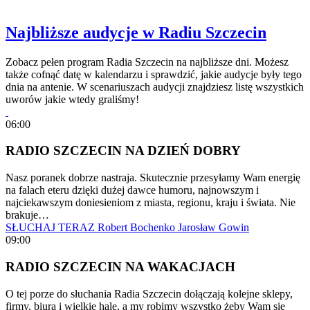
Najbliższe audycje w Radiu Szczecin
Zobacz pełen program Radia Szczecin na najbliższe dni. Możesz
także cofnąć datę w kalendarzu i sprawdzić, jakie audycje były tego
dnia na antenie. W scenariuszach audycji znajdziesz listę wszystkich
uworów jakie wtedy graliśmy!
06:00
RADIO SZCZECIN NA DZIEŃ DOBRY
Nasz poranek dobrze nastraja. Skutecznie przesyłamy Wam energię
na falach eteru dzięki dużej dawce humoru, najnowszym i
najciekawszym doniesieniom z miasta, regionu, kraju i świata. Nie
brakuje…
SŁUCHAJ TERAZ
Robert Bochenko
Jarosław Gowin
09:00
RADIO SZCZECIN NA WAKACJACH
O tej porze do słuchania Radia Szczecin dołączają kolejne sklepy,
firmy, biura i wielkie hale, a my robimy wszystko żeby Wam się