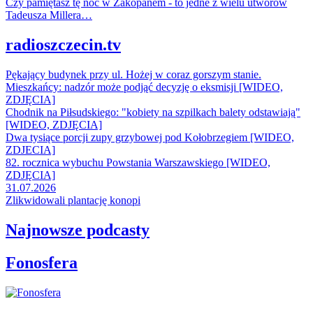
Czy pamiętasz tę noc w Zakopanem - to jedne z wielu utworów
Tadeusza Millera…
radioszczecin.tv
Pękający budynek przy ul. Hożej w coraz gorszym stanie.
Mieszkańcy: nadzór może podjąć decyzję o eksmisji [WIDEO,
ZDJĘCIA]
Chodnik na Piłsudskiego: "kobiety na szpilkach balety odstawiają"
[WIDEO, ZDJĘCIA]
Dwa tysiące porcji zupy grzybowej pod Kołobrzegiem [WIDEO,
ZDJECIA]
82. rocznica wybuchu Powstania Warszawskiego [WIDEO,
ZDJĘCIA]
31.07.2026
Zlikwidowali plantację konopi
Najnowsze podcasty
Fonosfera