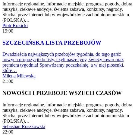
Informacje regionalne, informacje miejskie, prognoza pogody, dobra
muzyka, ciekawe audycje, świetna zabawa, konkursy, nagrody.
Słuchaj przez internet lub w województwie zachodniopomorskiem
(POLSKA)…
Piotr Rokicki
19:00
SZCZECIŃSKA LISTA PRZEBOJÓW
Dwadzieścia największych przebojów tygodnia, do tego garść
nowych propozycji do listy, czyli nasze typy, świeży towar oraz
premiera tygodnia! Sprawdzamy poczekalnię, a w niej piosenki,
które…
Milena Milewska
21:00
NOWOŚCI I PRZEBOJE WSZECH CZASÓW
Informacje regionalne, informacje miejskie, prognoza pogody, dobra
muzyka, ciekawe audycje, świetna zabawa, konkursy, nagrody.
Słuchaj przez internet lub w województwie zachodniopomorskiem
(POLSKA)…
Sebastian Roszkowski
22:00