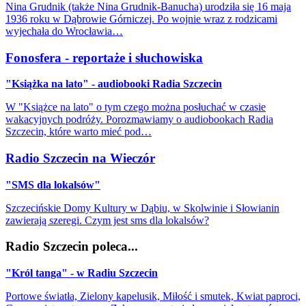
Nina Grudnik (także Nina Grudnik-Banucha) urodziła się 16 maja
1936 roku w Dąbrowie Górniczej. Po wojnie wraz z rodzicami
wyjechała do Wrocławia…
Fonosfera - reportaże i słuchowiska
"Książka na lato" - audiobooki Radia Szczecin
W "Książce na lato" o tym czego można posłuchać w czasie
wakacyjnych podróży. Porozmawiamy o audiobookach Radia
Szczecin, które warto mieć pod…
Radio Szczecin na Wieczór
"SMS dla lokalsów"
Szczecińskie Domy Kultury w Dąbiu, w Skolwinie i Słowianin
zawierają szeregi. Czym jest sms dla lokalsów?
Radio Szczecin poleca...
"Król tanga" - w Radiu Szczecin
Portowe światła, Zielony kapelusik, Miłość i smutek, Kwiat paproci,