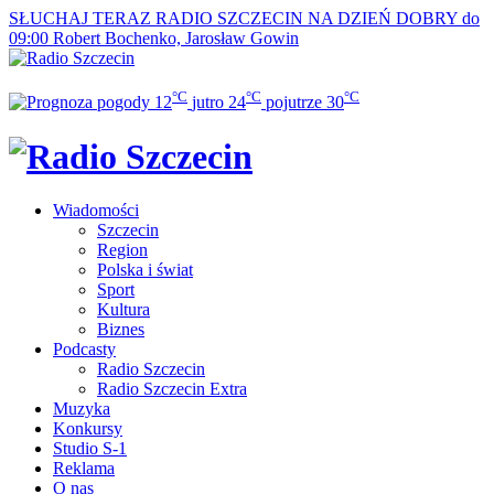
SŁUCHAJ TERAZ
RADIO SZCZECIN NA DZIEŃ DOBRY do
09:00
Robert Bochenko, Jarosław Gowin
°C
°C
°C
12
jutro
24
pojutrze
30
Wiadomości
Szczecin
Region
Polska i świat
Sport
Kultura
Biznes
Podcasty
Radio Szczecin
Radio Szczecin Extra
Muzyka
Konkursy
Studio S-1
Reklama
O nas