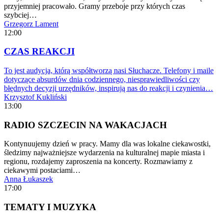
przyjemniej pracowało. Gramy przeboje przy których czas
szybciej…
Grzegorz Lament
12:00
CZAS REAKCJI
To jest audycja, którą współtworzą nasi Słuchacze. Telefony i maile
dotyczące absurdów dnia codziennego, niesprawiedliwości czy
błędnych decyzji urzędników, inspirują nas do reakcji i czynienia…
Krzysztof Kukliński
13:00
RADIO SZCZECIN NA WAKACJACH
Kontynuujemy dzień w pracy. Mamy dla was lokalne ciekawostki,
śledzimy najważniejsze wydarzenia na kulturalnej mapie miasta i
regionu, rozdajemy zaproszenia na koncerty. Rozmawiamy z
ciekawymi postaciami…
Anna Łukaszek
17:00
TEMATY I MUZYKA