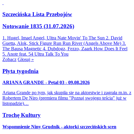
Szczecińska Lista Przebojów
Notowanie 1835 (31.07.2026)
1. Hugel, Imael Angel, Ultra Nate
Movin' To The Sun
2. David
Guetta, Alok, Stick Figure
Run Run River (Angels Above Me)
3.
The Bausa
Magnetic
4. Dubdogz, Fezzo, Zaark
How Does It Feel
5. Anotr feat. 54 Ultra
Talk To You
Zobacz
Głosuj »
Płyta tygodnia
ARIANA GRANDE - Petal 03 - 09.08.2026
Ariana Grande po tym, jak skupiła się na aktorstwie i zagrała m.in. z
Robertem De Niro (premiera filmu "Poznaj swojego teścia" już w
listopadzie)…
Trochę Kultury
Wspomnienie Niny Grudnik - aktorki szczecińskich scen