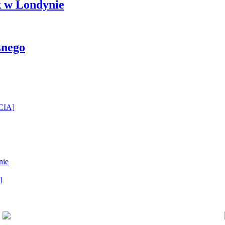
k w Londynie
znego
ĘCIA]
nie
]