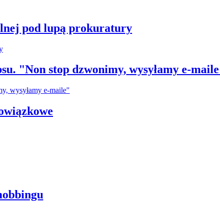
plnej pod lupą prokuratury
su. "Non stop dzwonimy, wysyłamy e-maile
bowiązkowe
mobbingu