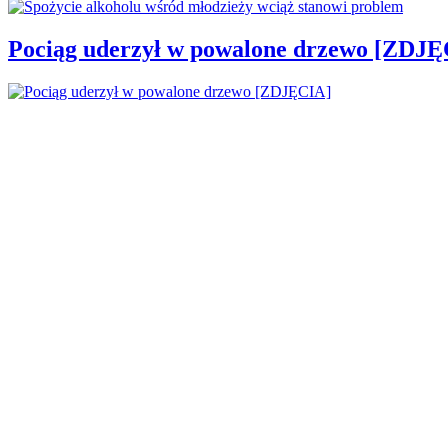
Pociąg uderzył w powalone drzewo [ZDJĘ