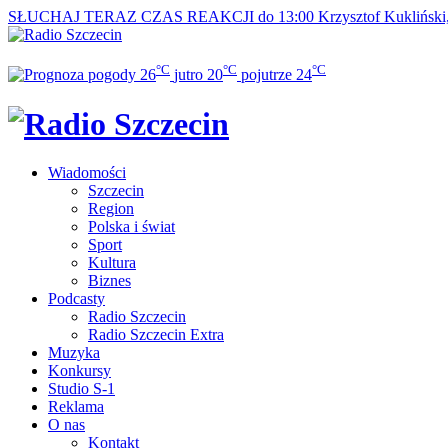
SŁUCHAJ TERAZ
CZAS REAKCJI do 13:00
Krzysztof Kukliński
°C
°C
°C
26
jutro
20
pojutrze
24
Wiadomości
Szczecin
Region
Polska i świat
Sport
Kultura
Biznes
Podcasty
Radio Szczecin
Radio Szczecin Extra
Muzyka
Konkursy
Studio S-1
Reklama
O nas
Kontakt