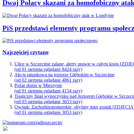
Dwaj Polacy skazani za homofobiczny ata
PiS przedstawi elementy programu społec
Najczęściej czytane
Ulice w Szczecinie zalane, alerty prawie w całym kraju [ZDJ
(od 01 sierpnia oglądane 8424 razy)
Akcja ratunkowa na jeziorze Głębokim w Szczecinie
(od 02 sierpnia oglądane 4861 razy)
Pożar domu w Mierzynie
(od 01 sierpnia oglądane 4154 razy)
Tragiczny finał wypoczynku nad Jeziorem Głębokie w Szczeci
(od 03 sierpnia oglądane 3653 razy)
Owsiak: Zachodniopomorskie, obyśmy tutaj zostali [ZDJĘCIA
(od 01 sierpnia oglądane 3053 razy)