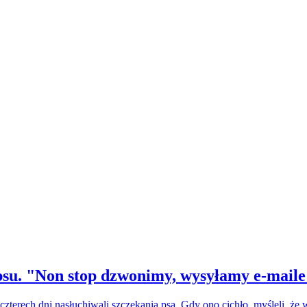
su. "Non stop dzwonimy, wysyłamy e-maile
czterech dni nasłuchiwali szczekania psa. Gdy ono cichło, myśleli, że