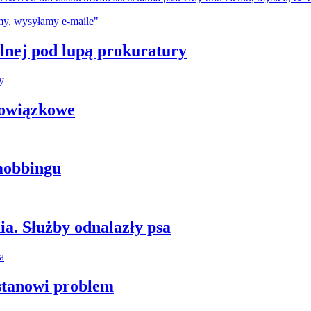
plnej pod lupą prokuratury
bowiązkowe
mobbingu
ia. Służby odnalazły psa
stanowi problem