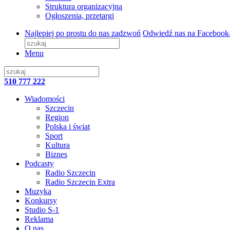
Struktura organizacyjna
Ogłoszenia, przetargi
Najlepiej po prostu do nas zadzwoń
Odwiedź nas na Facebook
Menu
510 777 222
Wiadomości
Szczecin
Region
Polska i świat
Sport
Kultura
Biznes
Podcasty
Radio Szczecin
Radio Szczecin Extra
Muzyka
Konkursy
Studio S-1
Reklama
O nas