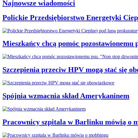
Najnowsze wiadomości
Polickie Przedsiębiorstwo Energetyki Cie
Mieszkańcy chcą pomóc pozostawionemu p
Szczepienia przeciw HPV mogą stać się o
Spójnia wzmacnia skład Amerykaninem
Pracownicy szpitala w Barlinku mówią o 