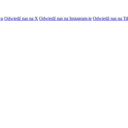
-u
Odwiedź nas na X
Odwiedź nas na Instagram-ie
Odwiedź nas na Ti