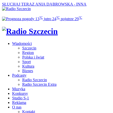
SŁUCHAJ TERAZ
ANIA DĄBROWSKA - INNA
°C
°C
°C
13
jutro
24
pojutrze
29
Wiadomości
Szczecin
Region
Polska i świat
Sport
Kultura
Biznes
Podcasty
Radio Szczecin
Radio Szczecin Extra
Muzyka
Konkursy
Studio S-1
Reklama
O nas
Kontakt