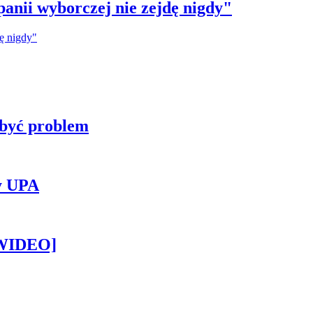
anii wyborczej nie zejdę nigdy"
 być problem
y UPA
[WIDEO]