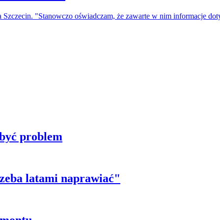
a Szczecin. "Stanowczo oświadczam, że zawarte w nim informacje do
 być problem
trzeba latami naprawiać"
emontu