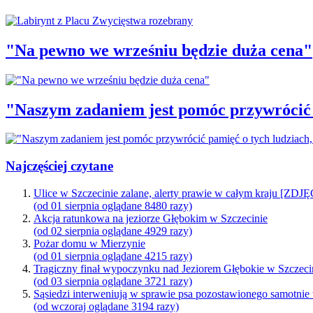
"Na pewno we wrześniu będzie duża cena"
"Naszym zadaniem jest pomóc przywrócić p
Najczęściej czytane
Ulice w Szczecinie zalane, alerty prawie w całym kraju [ZDJ
(od 01 sierpnia oglądane 8480 razy)
Akcja ratunkowa na jeziorze Głębokim w Szczecinie
(od 02 sierpnia oglądane 4929 razy)
Pożar domu w Mierzynie
(od 01 sierpnia oglądane 4215 razy)
Tragiczny finał wypoczynku nad Jeziorem Głębokie w Szczeci
(od 03 sierpnia oglądane 3721 razy)
Sąsiedzi interweniują w sprawie psa pozostawionego samotnie
(od wczoraj oglądane 3194 razy)