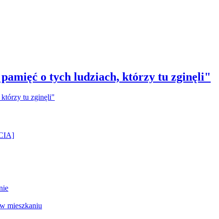
amięć o tych ludziach, którzy tu zginęli"
ĘCIA]
nie
 w mieszkaniu