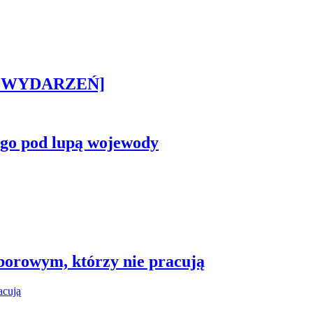
STA WYDARZEŃ]
ego pod lupą wojewody
borowym, którzy nie pracują