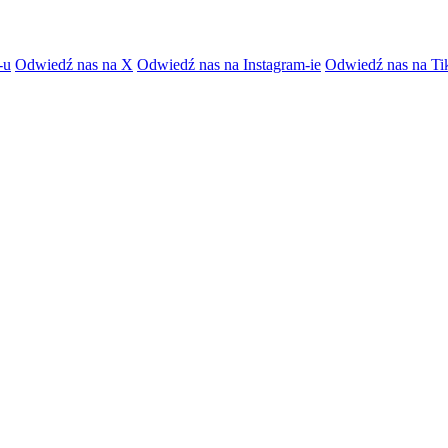
-u
Odwiedź nas na X
Odwiedź nas na Instagram-ie
Odwiedź nas na Ti