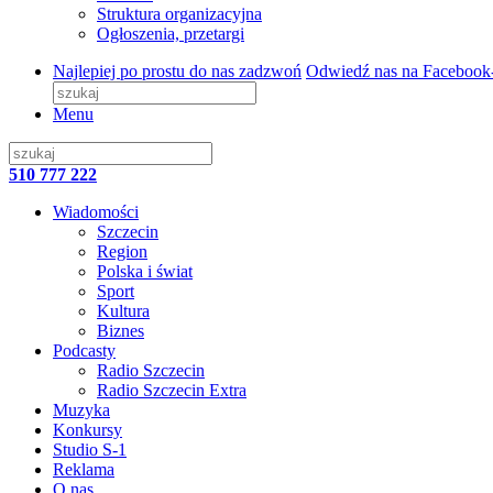
Struktura organizacyjna
Ogłoszenia, przetargi
Najlepiej po prostu do nas zadzwoń
Odwiedź nas na Facebook
Menu
510 777 222
Wiadomości
Szczecin
Region
Polska i świat
Sport
Kultura
Biznes
Podcasty
Radio Szczecin
Radio Szczecin Extra
Muzyka
Konkursy
Studio S-1
Reklama
O nas