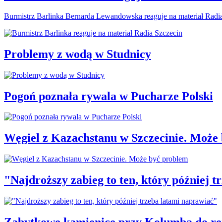
Burmistrz Barlinka Bernarda Lewandowska reaguje na materiał Radi
Problemy z wodą w Studnicy
Pogoń poznała rywala w Pucharze Polski
Węgiel z Kazachstanu w Szczecinie. Może
"Najdroższy zabieg to ten, który później 
Zabytkowe kamienice przy Kolumba do r