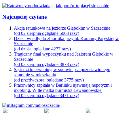
Najczęściej czytane
Akcja ratunkowa na jeziorze Głębokim w Szczecinie
(od 02 sierpnia oglądane 5063 razy)
Dzieci wpadły do zbiornika przy ul. Komuny Paryskiej w
Szczecinie
(od dzisiaj oglądane 4277 razy)
Tragiczny finał wypoczynku nad Jeziorem Głębokie w
Szczecinie
(od 03 sierpnia oglądane 3878 razy)
Sąsiedzi interweniują w sprawie psa pozostawionego
samotnie w mieszkaniu
(od przedwczoraj oglądane 3775 razy)
Pracownicy szpitala w Barlinku ujawniają nepotyzm i
mobbing. W tle matka burmistrz Lewandowskiej
(od 05 sierpnia oglądane 3471 razy)