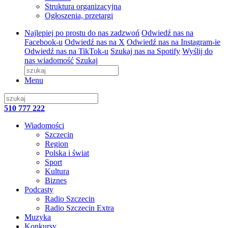
Struktura organizacyjna
Ogłoszenia, przetargi
Najlepiej po prostu do nas zadzwoń
Odwiedź nas na
Facebook-u
Odwiedź nas na X
Odwiedź nas na Instagram-ie
Odwiedź nas na TikTok-u
Szukaj nas na Spotify
Wyślij do
nas wiadomość
Szukaj
Menu
510 777 222
Wiadomości
Szczecin
Region
Polska i świat
Sport
Kultura
Biznes
Podcasty
Radio Szczecin
Radio Szczecin Extra
Muzyka
Konkursy