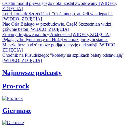
Ostatni moduł pływającego doku został zwodowany [WIDEO,
ZDJĘCIA]
Letni Jarmark Szczeciński. "Coś innego, aniżeli w sklepach"
[WIDEO, ZDJĘCIA]
Plac Orła Białego w przebudowie. Część Szczecinian widzi
głównie beton [WIDEO, ZDJĘCIA]
Zmiany drogowe na ulicy Andersena [WIDEO, ZDJĘCIA]
Pękający budynek przy ul. Hożej w coraz gorszym stanie.
Mieszkańcy: nadzór może podjąć decyzję o eksmisji [WIDEO,
ZDJĘCIA]
Chodnik na Piłsudskiego: "kobiety na szpilkach balety odstawiają"
[WIDEO, ZDJĘCIA]
Najnowsze podcasty
Pro-rock
Giermasz