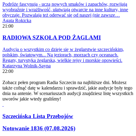
Podróże fascynują - uczą nowych smaków i zapachów, rozwijają
wyobraźnię i wrażliwość, ułatwiają otwarcie na inne kultury, inne
obyczaje. Pozwalają też oderwać się od naszej (nie zawsze…
Agata Rokicka
21:00
RADIOWA SZKOŁA POD ŻAGLAMI
Audycja o wszystkim co dzieje się w żeglarstwie szczecińskim,
polskim, światowym... Na jeziorach, morzach czy oceanach.
Regaty, turystyka żeglarska, wielkie rejsy i morskie opowieści.
Katarzyna Wolnik-Sayna
22:00
Zobacz pełen program Radia Szczecin na najbliższe dni. Możesz
także cofnąć datę w kalendarzu i sprawdzić, jakie audycje były tego
dnia na antenie. W scenariuszach audycji znajdziesz listę wszystkich
uworów jakie wtedy graliśmy!
Szczecińska Lista Przebojów
Notowanie 1836 (07.08.2026)