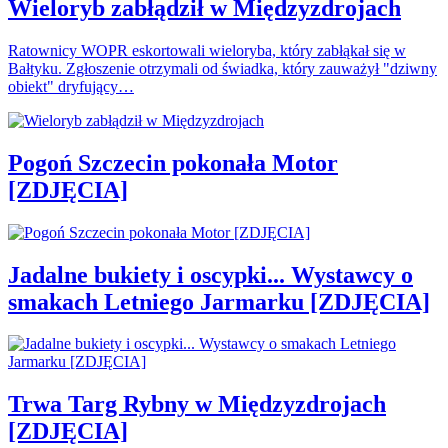
Wieloryb zabłądził w Międzyzdrojach
Ratownicy WOPR eskortowali wieloryba, który zabłąkał się w
Bałtyku. Zgłoszenie otrzymali od świadka, który zauważył "dziwny
obiekt" dryfujący…
Pogoń Szczecin pokonała Motor
[ZDJĘCIA]
Jadalne bukiety i oscypki... Wystawcy o
smakach Letniego Jarmarku [ZDJĘCIA]
Trwa Targ Rybny w Międzyzdrojach
[ZDJĘCIA]