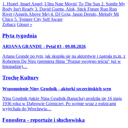
1. Hugel, Imael Angel, Ultra Nate
Movin' To The Sun
2. Sombr
My
Body Isn't Ready
3. David Guetta, Alok, Stick Figure
Run Run
River (Angels Above Me)
4. DJ Goja, Jason Derulo, Melody
Mi
Chico
5. Temper City
Self Aware
Zobacz
Głosuj »
Płyta tygodnia
ARIANA GRANDE - Petal 03 - 09.08.2026
Ariana Grande po tym, jak skupiła się na aktorstwie i zagrała m.in. z
Robertem De Niro (premiera filmu "Poznaj swojego teścia" już w
listopadzie)…
Trochę Kultury
Wspomnienie Niny Grudnik - aktorki szczecińskich scen
Nina Grudnik (także Nina Grudnik-Banucha) urodziła się 16 maja
1936 roku w Dąbrowie Górniczej. Po wojnie wraz z rodzicami
wyjechała do Wrocławia…
Fonosfera - reportaże i słuchowiska