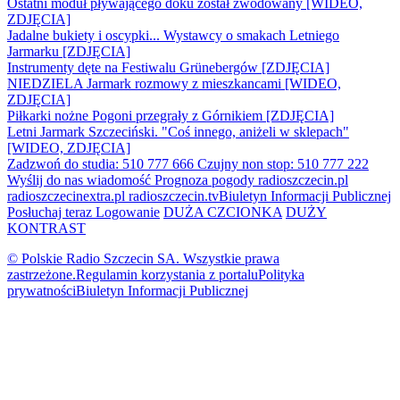
Ostatni moduł pływającego doku został zwodowany [WIDEO,
ZDJĘCIA]
Jadalne bukiety i oscypki... Wystawcy o smakach Letniego
Jarmarku [ZDJĘCIA]
Instrumenty dęte na Festiwalu Grünebergów [ZDJĘCIA]
NIEDZIELA Jarmark rozmowy z mieszkancami [WIDEO,
ZDJĘCIA]
Piłkarki nożne Pogoni przegrały z Górnikiem [ZDJĘCIA]
Letni Jarmark Szczeciński. "Coś innego, aniżeli w sklepach"
[WIDEO, ZDJĘCIA]
Zadzwoń do studia: 510 777 666
Czujny non stop: 510 777 222
Wyślij do nas wiadomość
Prognoza pogody
radioszczecin.pl
radioszczecinextra.pl
radioszczecin.tv
Biuletyn Informacji Publicznej
Posłuchaj teraz
Logowanie
DUŻA CZCIONKA
DUŻY
KONTRAST
© Polskie Radio Szczecin SA. Wszystkie prawa
zastrzeżone.
Regulamin korzystania z portalu
Polityka
prywatności
Biuletyn Informacji Publicznej