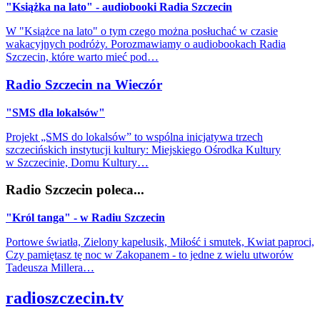
"Książka na lato" - audiobooki Radia Szczecin
W "Książce na lato" o tym czego można posłuchać w czasie
wakacyjnych podróży. Porozmawiamy o audiobookach Radia
Szczecin, które warto mieć pod…
Radio Szczecin na Wieczór
"SMS dla lokalsów"
Projekt „SMS do lokalsów” to wspólna inicjatywa trzech
szczecińskich instytucji kultury: Miejskiego Ośrodka Kultury
w Szczecinie, Domu Kultury…
Radio Szczecin poleca...
"Król tanga" - w Radiu Szczecin
Portowe światła, Zielony kapelusik, Miłość i smutek, Kwiat paproci,
Czy pamiętasz tę noc w Zakopanem - to jedne z wielu utworów
Tadeusza Millera…
radioszczecin.tv