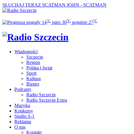
SŁUCHAJ TERAZ
SCATMAN JOHN - SCATMAN
°C
°C
°C
14
jutro
30
pojutrze
27
Wiadomości
Szczecin
Region
Polska i świat
Sport
Kultura
Biznes
Podcasty
Radio Szczecin
Radio Szczecin Extra
Muzyka
Konkursy
Studio S-1
Reklama
O nas
Kontakt