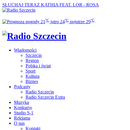
SŁUCHAJ TERAZ
KATHIA FEAT. LOR - ROSA
°C
°C
°C
21
jutro
24
pojutrze
29
Wiadomości
Szczecin
Region
Polska i świat
Sport
Kultura
Biznes
Podcasty
Radio Szczecin
Radio Szczecin Extra
Muzyka
Konkursy
Studio S-1
Reklama
O nas
Kontakt