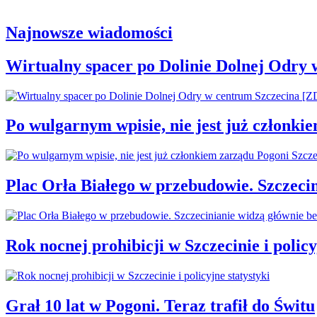
Najnowsze wiadomości
Wirtualny spacer po Dolinie Dolnej Odry
Po wulgarnym wpisie, nie jest już członki
Plac Orła Białego w przebudowie. Szczec
Rok nocnej prohibicji w Szczecinie i policy
Grał 10 lat w Pogoni. Teraz trafił do Świtu