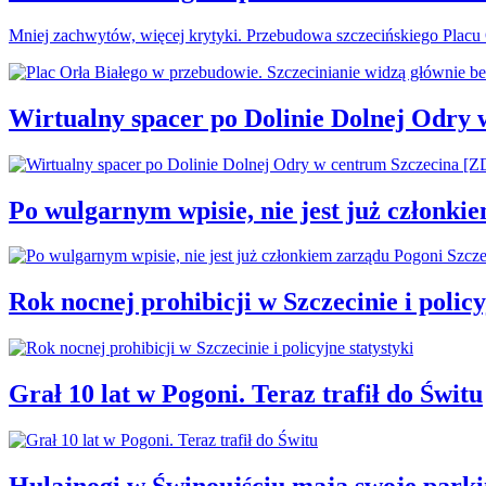
Mniej zachwytów, więcej krytyki. Przebudowa szczecińskiego Plac
Wirtualny spacer po Dolinie Dolnej Odry
Po wulgarnym wpisie, nie jest już członki
Rok nocnej prohibicji w Szczecinie i policy
Grał 10 lat w Pogoni. Teraz trafił do Świtu
Hulajnogi w Świnoujściu mają swoje parki