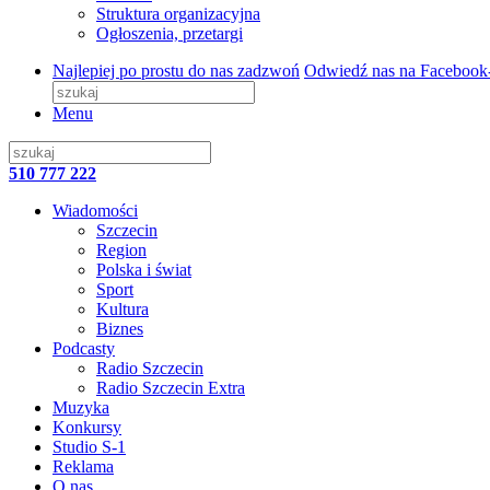
Struktura organizacyjna
Ogłoszenia, przetargi
Najlepiej po prostu do nas zadzwoń
Odwiedź nas na Facebook
Menu
510 777 222
Wiadomości
Szczecin
Region
Polska i świat
Sport
Kultura
Biznes
Podcasty
Radio Szczecin
Radio Szczecin Extra
Muzyka
Konkursy
Studio S-1
Reklama
O nas