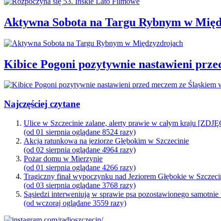
Aktywna Sobota na Targu Rybnym w Międ
Kibice Pogoni pozytywnie nastawieni prz
Najczęściej czytane
Ulice w Szczecinie zalane, alerty prawie w całym kraju [ZDJ
(od 01 sierpnia oglądane 8524 razy)
Akcja ratunkowa na jeziorze Głębokim w Szczecinie
(od 02 sierpnia oglądane 4964 razy)
Pożar domu w Mierzynie
(od 01 sierpnia oglądane 4266 razy)
Tragiczny finał wypoczynku nad Jeziorem Głębokie w Szczeci
(od 03 sierpnia oglądane 3768 razy)
Sąsiedzi interweniują w sprawie psa pozostawionego samotnie
(od wczoraj oglądane 3559 razy)