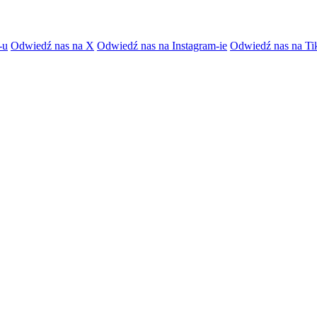
-u
Odwiedź nas na X
Odwiedź nas na Instagram-ie
Odwiedź nas na Ti