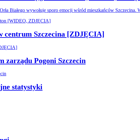
u Orła Białego wywołuje sporo emocji wśród mieszkańców Szczecina.
 w centrum Szczecina [ZDJĘCIA]
em zarządu Pogoni Szczecin
jne statystyki
ngi