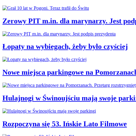
Zerowy PIT m.in. dla marynarzy. Jest pod
Łopaty na wybiegach, żeby było czyściej
Nowe miejsca parkingowe na Pomorzanach.
Hulajnogi w Świnoujściu mają swoje parki
Rozpoczyna się 53. Ińskie Lato Filmowe