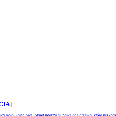
CIA]
icy koło Goleniowa. Skład uderzył w powalone drzewo, które uszkod