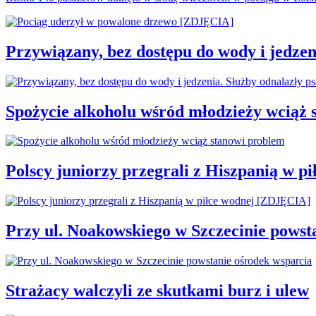
Przywiązany, bez dostępu do wody i jedzen
Spożycie alkoholu wśród młodzieży wciąż 
Polscy juniorzy przegrali z Hiszpanią w 
Przy ul. Noakowskiego w Szczecinie powst
Strażacy walczyli ze skutkami burz i ulew