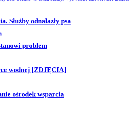
ia. Służby odnalazły psa
stanowi problem
piłce wodnej [ZDJĘCIA]
anie ośrodek wsparcia