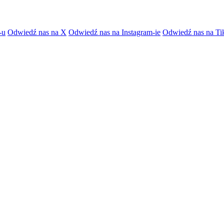
-u
Odwiedź nas na X
Odwiedź nas na Instagram-ie
Odwiedź nas na Ti