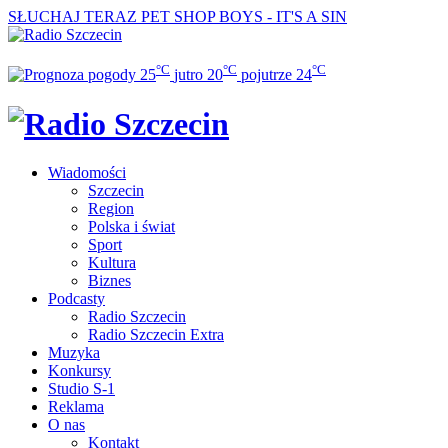
SŁUCHAJ TERAZ
PET SHOP BOYS - IT'S A SIN
°C
°C
°C
25
jutro
20
pojutrze
24
Wiadomości
Szczecin
Region
Polska i świat
Sport
Kultura
Biznes
Podcasty
Radio Szczecin
Radio Szczecin Extra
Muzyka
Konkursy
Studio S-1
Reklama
O nas
Kontakt