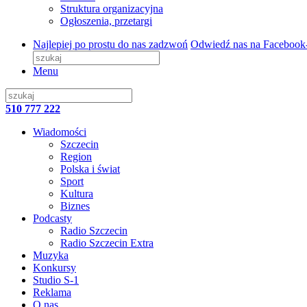
Struktura organizacyjna
Ogłoszenia, przetargi
Najlepiej po prostu do nas zadzwoń
Odwiedź nas na Facebook
Menu
510 777 222
Wiadomości
Szczecin
Region
Polska i świat
Sport
Kultura
Biznes
Podcasty
Radio Szczecin
Radio Szczecin Extra
Muzyka
Konkursy
Studio S-1
Reklama
O nas