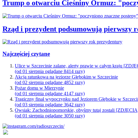
Trump o otwarciu Cieśniny Ormuz: "pocz
Rząd i prezydent podsumowują pierwszy r
Najczęściej czytane
Ulice w Szczecinie zalane, alerty prawie w całym kraju [ZDJ
(od 01 sierpnia oglądane 8414 razy)
Akcja ratunkowa na jeziorze Głębokim w Szczecinie
(od 02 sierpnia oglądane 4852 razy)
Pożar domu w Mierzynie
(od 01 sierpnia oglądane 4147 razy)
Tragiczny finał wypoczynku nad Jeziorem Głębokie w Szczeci
(od 03 sierpnia oglądane 3642 razy)
Owsiak: Zachodniopomorskie, obyśmy tutaj zostali [ZDJĘCIA
(od 01 sierpnia oglądane 3050 razy)