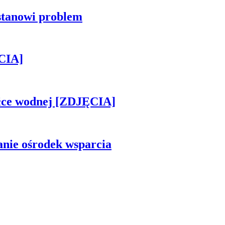
stanowi problem
CIA]
piłce wodnej [ZDJĘCIA]
anie ośrodek wsparcia