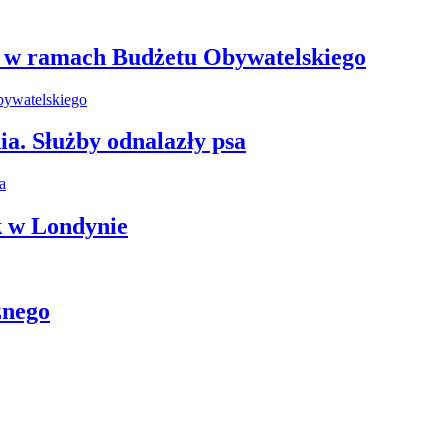
e w ramach Budżetu Obywatelskiego
ia. Służby odnalazły psa
k w Londynie
znego