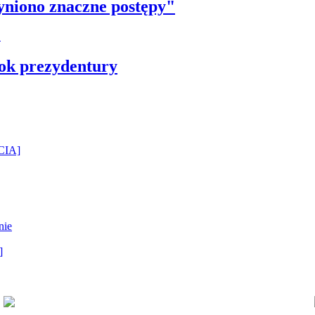
yniono znaczne postępy"
ok prezydentury
ĘCIA]
nie
]