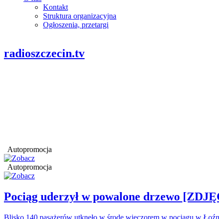
Kontakt
Struktura organizacyjna
Ogłoszenia, przetargi
radioszczecin.tv
Autopromocja
Autopromocja
Pociąg uderzył w powalone drzewo [ZDJĘ
Blisko 140 pasażerów utknęło w środę wieczorem w pociągu w Łoźn