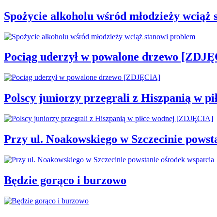
Spożycie alkoholu wśród młodzieży wciąż 
Pociąg uderzył w powalone drzewo [ZDJĘ
Polscy juniorzy przegrali z Hiszpanią w 
Przy ul. Noakowskiego w Szczecinie powst
Będzie gorąco i burzowo