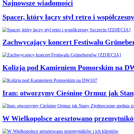
Najnowsze wiadomości
Spacer, który łączy styl retro i współcze
Zachwycający koncert Festiwalu Grüneb
Kolizja pod Kamieniem Pomorskim na D
Iran: otworzymy Cieśninę Ormuz jak Stan
W Wielkopolsce aresztowano przemytników