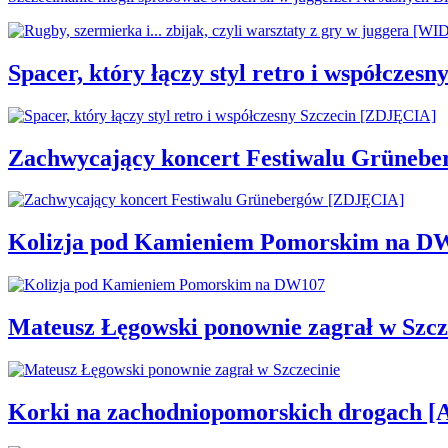
Spacer, który łączy styl retro i współcze
Zachwycający koncert Festiwalu Grüneb
Kolizja pod Kamieniem Pomorskim na D
Mateusz Łęgowski ponownie zagrał w Szcz
Korki na zachodniopomorskich drogac