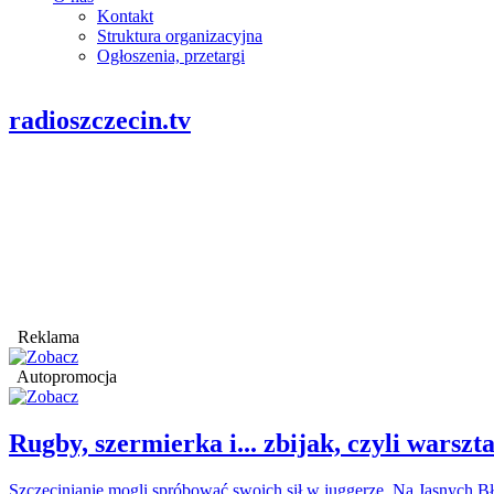
Kontakt
Struktura organizacyjna
Ogłoszenia, przetargi
radioszczecin.tv
Reklama
Autopromocja
Rugby, szermierka i... zbijak, czyli war
Szczecinianie mogli spróbować swoich sił w juggerze. Na Jasnych Bł