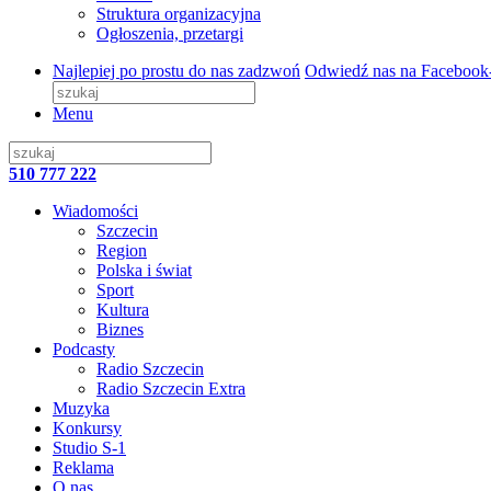
Struktura organizacyjna
Ogłoszenia, przetargi
Najlepiej po prostu do nas zadzwoń
Odwiedź nas na Facebook
Menu
510 777 222
Wiadomości
Szczecin
Region
Polska i świat
Sport
Kultura
Biznes
Podcasty
Radio Szczecin
Radio Szczecin Extra
Muzyka
Konkursy
Studio S-1
Reklama
O nas