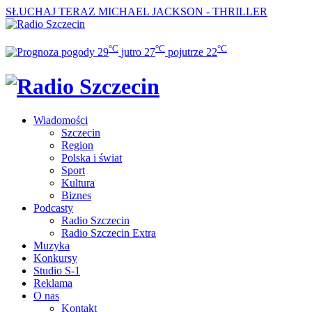
SŁUCHAJ TERAZ
MICHAEL JACKSON - THRILLER
°C
°C
°C
29
jutro
27
pojutrze
22
Wiadomości
Szczecin
Region
Polska i świat
Sport
Kultura
Biznes
Podcasty
Radio Szczecin
Radio Szczecin Extra
Muzyka
Konkursy
Studio S-1
Reklama
O nas
Kontakt