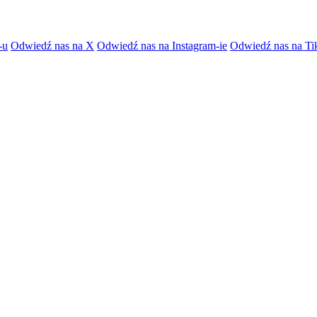
-u
Odwiedź nas na X
Odwiedź nas na Instagram-ie
Odwiedź nas na Ti