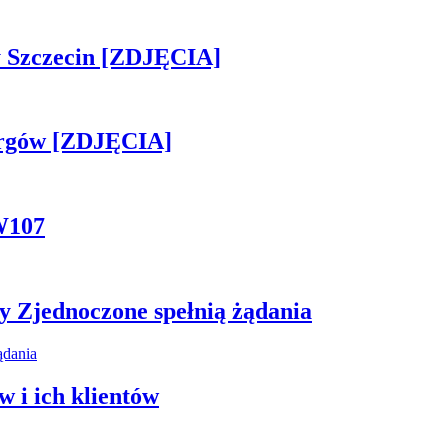
sny Szczecin [ZDJĘCIA]
ergów [ZDJĘCIA]
W107
y Zjednoczone spełnią żądania
 i ich klientów