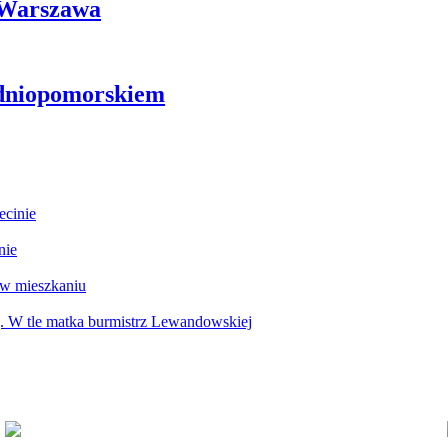
i Warszawa
odniopomorskiem
ecinie
nie
 w mieszkaniu
g. W tle matka burmistrz Lewandowskiej