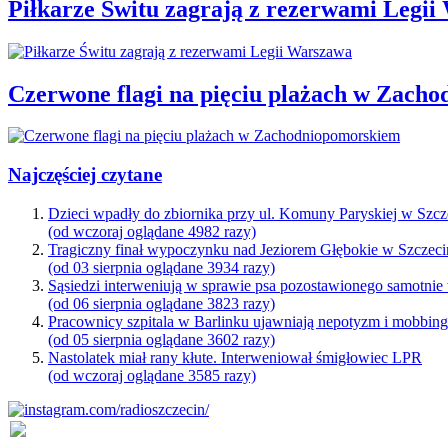
Piłkarze Świtu zagrają z rezerwami Legi
Czerwone flagi na pięciu plażach w Zach
Najczęściej czytane
Dzieci wpadły do zbiornika przy ul. Komuny Paryskiej w Szcz
(od wczoraj oglądane 4982 razy)
Tragiczny finał wypoczynku nad Jeziorem Głębokie w Szczeci
(od 03 sierpnia oglądane 3934 razy)
Sąsiedzi interweniują w sprawie psa pozostawionego samotnie
(od 06 sierpnia oglądane 3823 razy)
Pracownicy szpitala w Barlinku ujawniają nepotyzm i mobbin
(od 05 sierpnia oglądane 3602 razy)
Nastolatek miał rany kłute. Interweniował śmigłowiec LPR
(od wczoraj oglądane 3585 razy)