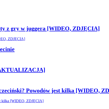
sztaty z gry w juggera [WIDEO, ZDJĘCIA]
ecinie
h [AKTUALIZACJA]
czeciński? Powodów jest kilka [WIDEO, Z