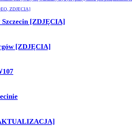
sny Szczecin [ZDJĘCIA]
ergów [ZDJĘCIA]
W107
ecinie
h [AKTUALIZACJA]