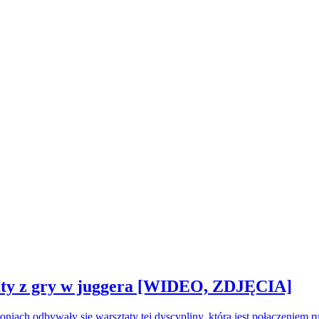
sztaty z gry w juggera [WIDEO, ZDJĘCIA]
oniach odbywały się warsztaty tej dyscypliny, która jest połączeniem