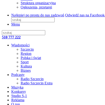
Struktura organizacyjna
Ogłoszenia, przetargi
Najlepiej po prostu do nas zadzwoń
Odwiedź nas na Facebook
Menu
510 777 222
Wiadomości
Szczecin
Region
Polska i świat
Sport
Kultura
Biznes
Podcasty
Radio Szczecin
Radio Szczecin Extra
Muzyka
Konkursy
Studio S-1
Reklama
O nas