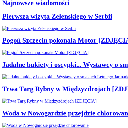
Najnowsze wiadomości
Pierwsza wizyta Zełenskiego w Serbii
Pogoń Szczecin pokonała Motor [ZDJĘCI
Jadalne bukiety i oscypki... Wystawcy o
Trwa Targ Rybny w Międzyzdrojach [ZD
Woda w Nowogardzie przejdzie chlorowan