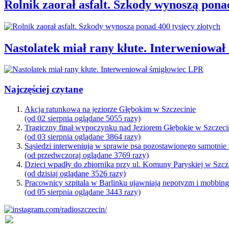
Rolnik zaorał asfalt. Szkody wynoszą ponad
Nastolatek miał rany kłute. Interweniowa
Najczęściej czytane
Akcja ratunkowa na jeziorze Głębokim w Szczecinie
(od 02 sierpnia oglądane 5055 razy)
Tragiczny finał wypoczynku nad Jeziorem Głębokie w Szczeci
(od 03 sierpnia oglądane 3864 razy)
Sąsiedzi interweniują w sprawie psa pozostawionego samotnie
(od przedwczoraj oglądane 3769 razy)
Dzieci wpadły do zbiornika przy ul. Komuny Paryskiej w Szcz
(od dzisiaj oglądane 3526 razy)
Pracownicy szpitala w Barlinku ujawniają nepotyzm i mobbin
(od 05 sierpnia oglądane 3443 razy)