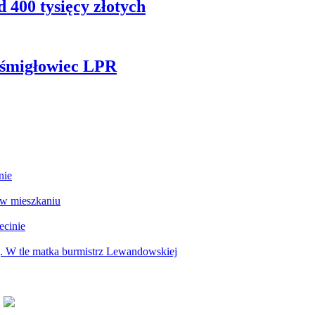
 400 tysięcy złotych
ł śmigłowiec LPR
nie
 w mieszkaniu
ecinie
g. W tle matka burmistrz Lewandowskiej