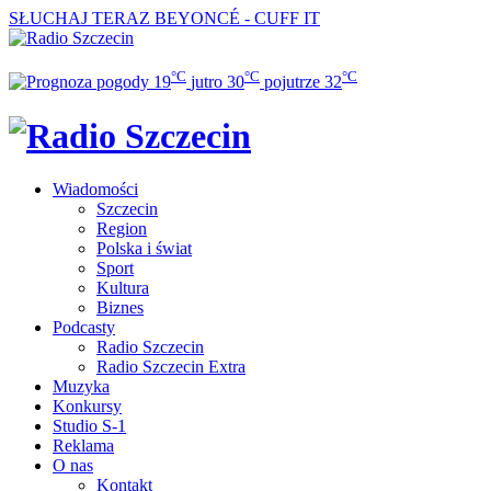
SŁUCHAJ TERAZ
BEYONCÉ - CUFF IT
°C
°C
°C
19
jutro
30
pojutrze
32
Wiadomości
Szczecin
Region
Polska i świat
Sport
Kultura
Biznes
Podcasty
Radio Szczecin
Radio Szczecin Extra
Muzyka
Konkursy
Studio S-1
Reklama
O nas
Kontakt