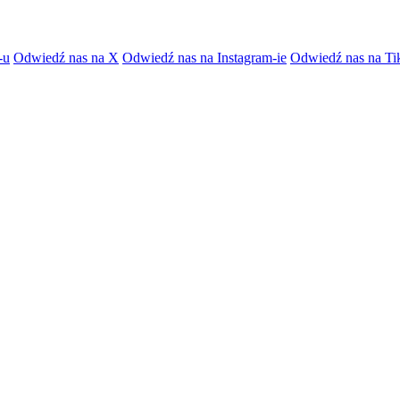
-u
Odwiedź nas na X
Odwiedź nas na Instagram-ie
Odwiedź nas na Ti