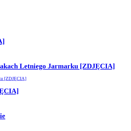
A]
 smakach Letniego Jarmarku [ZDJĘCIA]
JĘCIA]
ie