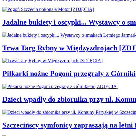
Jadalne bukiety i oscypki... Wystawcy o
Trwa Targ Rybny w Międzyzdrojach [ZD
Piłkarki nożne Pogoni przegrały z Górni
Dzieci wpadły do zbiornika przy ul. Komu
Szczecińscy symfonicy zapraszają na letni