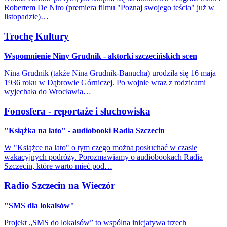
Robertem De Niro (premiera filmu "Poznaj swojego teścia" już w
listopadzie)…
Trochę Kultury
Wspomnienie Niny Grudnik - aktorki szczecińskich scen
Nina Grudnik (także Nina Grudnik-Banucha) urodziła się 16 maja
1936 roku w Dąbrowie Górniczej. Po wojnie wraz z rodzicami
wyjechała do Wrocławia…
Fonosfera - reportaże i słuchowiska
"Książka na lato" - audiobooki Radia Szczecin
W "Książce na lato" o tym czego można posłuchać w czasie
wakacyjnych podróży. Porozmawiamy o audiobookach Radia
Szczecin, które warto mieć pod…
Radio Szczecin na Wieczór
"SMS dla lokalsów"
Projekt „SMS do lokalsów” to wspólna inicjatywa trzech