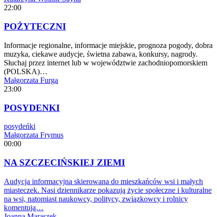
22:00
POŻYTECZNI
Informacje regionalne, informacje miejskie, prognoza pogody, dobra
muzyka, ciekawe audycje, świetna zabawa, konkursy, nagrody.
Słuchaj przez internet lub w województwie zachodniopomorskiem
(POLSKA)…
Małgorzata Furga
23:00
POSYDENKI
posydeńki
Małgorzata Frymus
00:00
NA SZCZECIŃSKIEJ ZIEMI
Audycja informacyjna skierowana do mieszkańców wsi i małych
miasteczek. Nasi dziennikarze pokazują życie społeczne i kulturalne
na wsi, natomiast naukowcy, politycy, związkowcy i rolnicy
komentują…
Joanna Maraszek