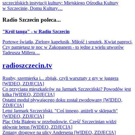
szczecińskich instytucji kultury: Miejskiego Ośrodka Kultury
w Szczecinie, Domu Kultury…
Radio Szczecin poleca...
"Król tanga" - w Radiu Szczecin
Portowe światła, Zielony kapelusik, Miłość i smutek, Kwiat paproci,
Czy pamiętasz tę noc w Zakopanem - to jedne z wielu utworów
Tadeusza Millera…
radioszczecin.tv
Rugby, szermierka i... zbijak, czyli warsztaty z gry w juggera
[WIDEO, ZDJĘCIA]
Co przyciąga mieszkańców na Jarmark Szczeciński? Powodów jest
kilka [WIDEO, ZDJĘCIA]
Ostatni moduł pływającego doku został zwodowany [WIDEO,
ZDJĘCIA]
Letni Jarmark Szczeciński. "Coś innego, aniżeli w sklepach"
[WIDEO, ZDJĘCIA]
Plac Orła Białego w przebudowie. Część Szczecinian widzi
głównie beton [WIDEO, ZDJĘCIA]
Zmiany drogowe na ulicy Andersena [WIDEO, ZDJĘCIA]