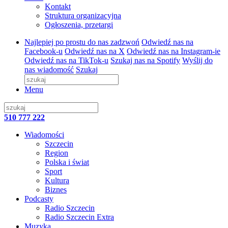
Kontakt
Struktura organizacyjna
Ogłoszenia, przetargi
Najlepiej po prostu do nas zadzwoń
Odwiedź nas na
Facebook-u
Odwiedź nas na X
Odwiedź nas na Instagram-ie
Odwiedź nas na TikTok-u
Szukaj nas na Spotify
Wyślij do
nas wiadomość
Szukaj
Menu
510 777 222
Wiadomości
Szczecin
Region
Polska i świat
Sport
Kultura
Biznes
Podcasty
Radio Szczecin
Radio Szczecin Extra
Muzyka