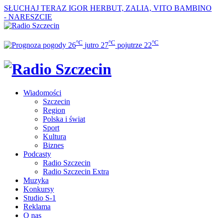
SŁUCHAJ TERAZ
IGOR HERBUT, ZALIA, VITO BAMBINO
- NARESZCIE
°C
°C
°C
26
jutro
27
pojutrze
22
Wiadomości
Szczecin
Region
Polska i świat
Sport
Kultura
Biznes
Podcasty
Radio Szczecin
Radio Szczecin Extra
Muzyka
Konkursy
Studio S-1
Reklama
O nas