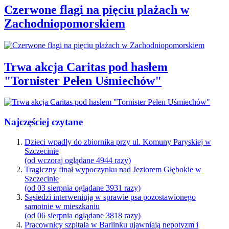
Czerwone flagi na pięciu plażach w
Zachodniopomorskiem
Trwa akcja Caritas pod hasłem
"Tornister Pełen Uśmiechów"
Najczęściej czytane
Dzieci wpadły do zbiornika przy ul. Komuny Paryskiej w
Szczecinie
(od wczoraj oglądane 4944 razy)
Tragiczny finał wypoczynku nad Jeziorem Głębokie w
Szczecinie
(od 03 sierpnia oglądane 3931 razy)
Sąsiedzi interweniują w sprawie psa pozostawionego
samotnie w mieszkaniu
(od 06 sierpnia oglądane 3818 razy)
Pracownicy szpitala w Barlinku ujawniają nepotyzm i