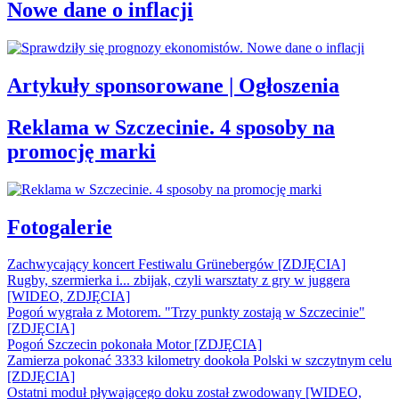
Nowe dane o inflacji
Artykuły sponsorowane | Ogłoszenia
Reklama w Szczecinie. 4 sposoby na
promocję marki
Fotogalerie
Zachwycający koncert Festiwalu Grünebergów [ZDJĘCIA]
Rugby, szermierka i... zbijak, czyli warsztaty z gry w juggera
[WIDEO, ZDJĘCIA]
Pogoń wygrała z Motorem. "Trzy punkty zostają w Szczecinie"
[ZDJĘCIA]
Pogoń Szczecin pokonała Motor [ZDJĘCIA]
Zamierza pokonać 3333 kilometry dookoła Polski w szczytnym celu
[ZDJĘCIA]
Ostatni moduł pływającego doku został zwodowany [WIDEO,