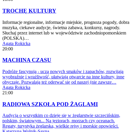
TROCHĘ KULTURY
Informacje regionalne, informacje miejskie, prognoza pogody, dobra
muzyka, ciekawe audycje, świetna zabawa, konkursy, nagrody.
Słuchaj przez internet lub w województwie zachodniopomorskiem
(POLSKA)…
Agata Rokicka
20:00
MACHINA CZASU
Podróże fascynują - uczą nowych smaków i zapachów, rozwijają
wyobraźnię i wrażliwość, ułatwiają otwarcie na inne kultury, inne
obyczaje. Pozwalają też oderwać się od naszej (nie zawsze…
Agata Rokicka
21:00
RADIOWA SZKOŁA POD ŻAGLAMI
Audycja o wszystkim co dzieje się w żeglarstwie szczecińskim,
polskim, światowym... Na jeziorach, morzach czy oceanach.
Regaty, turystyka żeglarska, wielkie rejsy i morskie opowieści.
Katarzyna Wolnik-Sayna