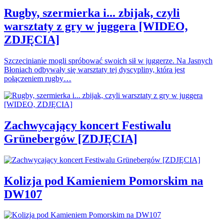
Rugby, szermierka i... zbijak, czyli
warsztaty z gry w juggera [WIDEO,
ZDJĘCIA]
Szczecinianie mogli spróbować swoich sił w juggerze. Na Jasnych
Błoniach odbywały się warsztaty tej dyscypliny, która jest
połączeniem rugby…
Zachwycający koncert Festiwalu
Grünebergów [ZDJĘCIA]
Kolizja pod Kamieniem Pomorskim na
DW107