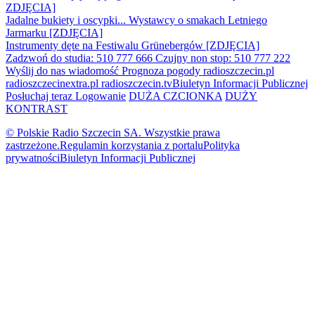
ZDJĘCIA]
Jadalne bukiety i oscypki... Wystawcy o smakach Letniego
Jarmarku [ZDJĘCIA]
Instrumenty dęte na Festiwalu Grünebergów [ZDJĘCIA]
Zadzwoń do studia: 510 777 666
Czujny non stop: 510 777 222
Wyślij do nas wiadomość
Prognoza pogody
radioszczecin.pl
radioszczecinextra.pl
radioszczecin.tv
Biuletyn Informacji Publicznej
Posłuchaj teraz
Logowanie
DUŻA CZCIONKA
DUŻY
KONTRAST
© Polskie Radio Szczecin SA. Wszystkie prawa
zastrzeżone.
Regulamin korzystania z portalu
Polityka
prywatności
Biuletyn Informacji Publicznej