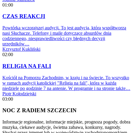
01:00
CZAS REAKCJI
Powtórka wczorajszej audycji. To jest audycja, którą współtworzą
nasi Słuchacze. Telefony i maile dotyczące absurdów dnia
codziennego, niesprawiedliwości czy błędnych decyzji
urzędników…
Krzysztof Kukliński
02:00
RELIGIA NA FALI
Kościół na Pomorzu Zachodnim, w kraju i na świecie. To wszystko
w ramach audycji katolickiej "Religia na fali", która w każdą
niedzielę po godzinie 7 na antenie. W programie i na stronie także…
Piotr Kołodziejski
03:00
NOC Z RADIEM SZCZECIN
Informacje regionalne, informacje miejskie, prognoza pogody, dobra
muzyka, ciekawe audycje, świetna zabawa, konkursy, nagrody.
Słuchaj przez internet lub w województwie zachodniopomorskiem