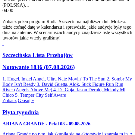
(POLSKA)…
04:00
Zobacz pełen program Radia Szczecin na najbliższe dni. Możesz
także cofnąć datę w kalendarzu i sprawdzić, jakie audycje były tego
dnia na antenie. W scenariuszach audycji znajdziesz listę wszystkich
uworów jakie wtedy graliśmy!
Szczecińska Lista Przebojów
Notowanie 1836 (07.08.2026)
1. Hugel, Imael Angel, Ultra Nate
Movin' To The Sun
2. Sombr
My
Body Isn't Ready
3. David Guetta, Alok, Stick Figure
Run Run
River (Angels Above Me)
4. DJ Goja, Jason Derulo, Melody
Mi
Chico
5. Temper City
Self Aware
Zobacz
Głosuj »
Płyta tygodnia
ARIANA GRANDE - Petal 03 - 09.08.2026
Ariana Grande po tym, jak skupiła się na aktorstwie i zagrała m.in. z