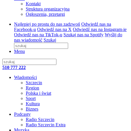
Kontakt
Struktura organizacyjna
Ogłoszenia, przetargi
Najlepiej po prostu do nas zadzwoń
Odwiedź nas na
Facebook-u
Odwiedź nas na X
Odwiedź nas na Instagram-ie
Odwiedź nas na TikTok-u
Szukaj nas na Spotify
Wyślij do
nas wiadomość
Szukaj
Menu
510 777 222
Wiadomości
Szczecin
Region
Polska i świat
Sport
Kultura
Biznes
Podcasty
Radio Szczecin
Radio Szczecin Extra
Muzyka