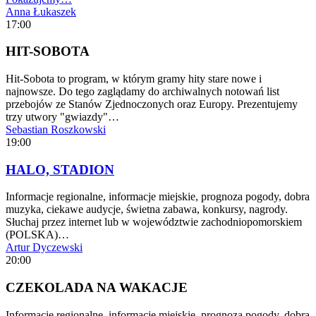
Anna Łukaszek
17:00
HIT-SOBOTA
Hit-Sobota to program, w którym gramy hity stare nowe i
najnowsze. Do tego zaglądamy do archiwalnych notowań list
przebojów ze Stanów Zjednoczonych oraz Europy. Prezentujemy
trzy utwory "gwiazdy"…
Sebastian Roszkowski
19:00
HALO, STADION
Informacje regionalne, informacje miejskie, prognoza pogody, dobra
muzyka, ciekawe audycje, świetna zabawa, konkursy, nagrody.
Słuchaj przez internet lub w województwie zachodniopomorskiem
(POLSKA)…
Artur Dyczewski
20:00
CZEKOLADA NA WAKACJE
Informacje regionalne, informacje miejskie, prognoza pogody, dobra