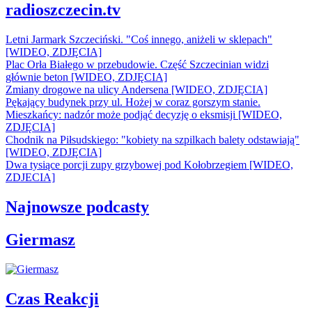
radioszczecin.tv
Letni Jarmark Szczeciński. "Coś innego, aniżeli w sklepach"
[WIDEO, ZDJĘCIA]
Plac Orła Białego w przebudowie. Część Szczecinian widzi
głównie beton [WIDEO, ZDJĘCIA]
Zmiany drogowe na ulicy Andersena [WIDEO, ZDJĘCIA]
Pękający budynek przy ul. Hożej w coraz gorszym stanie.
Mieszkańcy: nadzór może podjąć decyzję o eksmisji [WIDEO,
ZDJĘCIA]
Chodnik na Piłsudskiego: "kobiety na szpilkach balety odstawiają"
[WIDEO, ZDJĘCIA]
Dwa tysiące porcji zupy grzybowej pod Kołobrzegiem [WIDEO,
ZDJECIA]
Najnowsze podcasty
Giermasz
Czas Reakcji