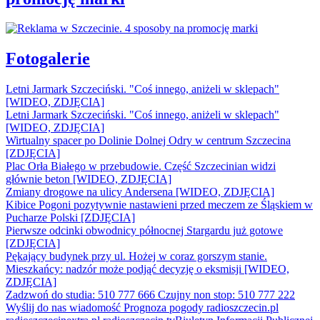
Fotogalerie
Letni Jarmark Szczeciński. "Coś innego, aniżeli w sklepach"
[WIDEO, ZDJĘCIA]
Letni Jarmark Szczeciński. "Coś innego, aniżeli w sklepach"
[WIDEO, ZDJĘCIA]
Wirtualny spacer po Dolinie Dolnej Odry w centrum Szczecina
[ZDJĘCIA]
Plac Orła Białego w przebudowie. Część Szczecinian widzi
głównie beton [WIDEO, ZDJĘCIA]
Zmiany drogowe na ulicy Andersena [WIDEO, ZDJĘCIA]
Kibice Pogoni pozytywnie nastawieni przed meczem ze Śląskiem w
Pucharze Polski [ZDJĘCIA]
Pierwsze odcinki obwodnicy północnej Stargardu już gotowe
[ZDJĘCIA]
Pękający budynek przy ul. Hożej w coraz gorszym stanie.
Mieszkańcy: nadzór może podjąć decyzję o eksmisji [WIDEO,
ZDJĘCIA]
Zadzwoń do studia: 510 777 666
Czujny non stop: 510 777 222
Wyślij do nas wiadomość
Prognoza pogody
radioszczecin.pl