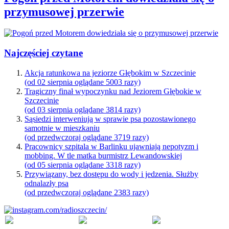
przymusowej przerwie
Najczęściej czytane
Akcja ratunkowa na jeziorze Głębokim w Szczecinie
(od 02 sierpnia oglądane 5003 razy)
Tragiczny finał wypoczynku nad Jeziorem Głębokie w
Szczecinie
(od 03 sierpnia oglądane 3814 razy)
Sąsiedzi interweniują w sprawie psa pozostawionego
samotnie w mieszkaniu
(od przedwczoraj oglądane 3719 razy)
Pracownicy szpitala w Barlinku ujawniają nepotyzm i
mobbing. W tle matka burmistrz Lewandowskiej
(od 05 sierpnia oglądane 3318 razy)
Przywiązany, bez dostępu do wody i jedzenia. Służby
odnalazły psa
(od przedwczoraj oglądane 2383 razy)