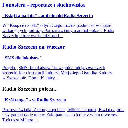
Fonosfera - reportaże i słuchowiska
"Książka na lato" - audiobooki Radia Szczecin
W "Książce na lato" o tym czego można posłuchać w czasie
wakacyjnych podróży. Porozmawiamy o audiobookach Radia
Szczecin, które warto mieć pod…
Radio Szczecin na Wieczór
"SMS dla lokalsów"
Projekt „SMS do lokalsów” to wspólna inicjatywa trzech
szczecińskich instytucji kultury: Miejskiego Ośrodka Kultury
w Szczecinie, Domu Kultury…
Radio Szczecin poleca...
"Król tanga" - w Radiu Szczecin
Portowe światła, Zielony kapelusik, Miłość i smutek, Kwiat paproci,
Czy pamiętasz tę noc w Zakopanem - to jedne z wielu utworów
Tadeusza Millera…