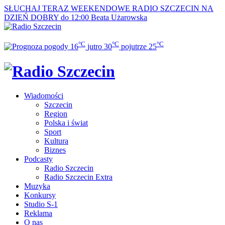
SŁUCHAJ TERAZ
WEEKENDOWE RADIO SZCZECIN NA
DZIEŃ DOBRY do 12:00
Beata Użarowska
°C
°C
°C
16
jutro
30
pojutrze
25
Wiadomości
Szczecin
Region
Polska i świat
Sport
Kultura
Biznes
Podcasty
Radio Szczecin
Radio Szczecin Extra
Muzyka
Konkursy
Studio S-1
Reklama
O nas