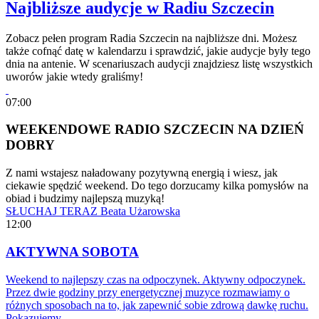
Najbliższe audycje w Radiu Szczecin
Zobacz pełen program Radia Szczecin na najbliższe dni. Możesz
także cofnąć datę w kalendarzu i sprawdzić, jakie audycje były tego
dnia na antenie. W scenariuszach audycji znajdziesz listę wszystkich
uworów jakie wtedy graliśmy!
07:00
WEEKENDOWE RADIO SZCZECIN NA DZIEŃ
DOBRY
Z nami wstajesz naładowany pozytywną energią i wiesz, jak
ciekawie spędzić weekend. Do tego dorzucamy kilka pomysłów na
obiad i budzimy najlepszą muzyką!
SŁUCHAJ TERAZ
Beata Użarowska
12:00
AKTYWNA SOBOTA
Weekend to najlepszy czas na odpoczynek. Aktywny odpoczynek.
Przez dwie godziny przy energetycznej muzyce rozmawiamy o
różnych sposobach na to, jak zapewnić sobie zdrową dawkę ruchu.
Pokazujemy…