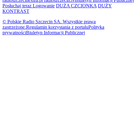
radioszczecinextra.pl
radioszczecin.tv
Biuletyn Informacji Publicznej
Posłuchaj teraz
Logowanie
DUŻA CZCIONKA
DUŻY
KONTRAST
© Polskie Radio Szczecin SA. Wszystkie prawa
zastrzeżone.
Regulamin korzystania z portalu
Polityka
prywatności
Biuletyn Informacji Publicznej