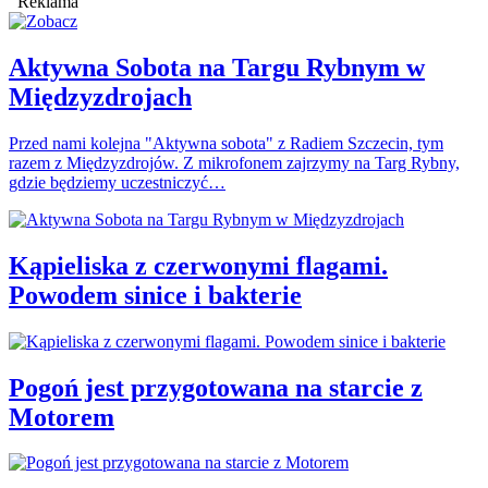
Reklama
Aktywna Sobota na Targu Rybnym w
Międzyzdrojach
Przed nami kolejna "Aktywna sobota" z Radiem Szczecin, tym
razem z Międzyzdrojów. Z mikrofonem zajrzymy na Targ Rybny,
gdzie będziemy uczestniczyć…
Kąpieliska z czerwonymi flagami.
Powodem sinice i bakterie
Pogoń jest przygotowana na starcie z
Motorem