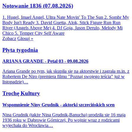
Notowanie 1836 (07.08.2026)
1. Hugel, Imael Angel, Ultra Nate
Movin' To The Sun
2. Sombr
My
Body Isn't Ready
3. David Guetta, Alok, Stick Figure
Run Run
River (Angels Above Me)
4. DJ Goja, Jason Derulo, Melody
Mi
Chico
5. Temper City
Self Aware
Zobacz
Głosuj »
Płyta tygodnia
ARIANA GRANDE - Petal 03 - 09.08.2026
Ariana Grande po tym, jak skupiła się na aktorstwie i zagrała m.in. z
Robertem De Niro (premiera filmu "Poznaj swojego teścia" już w
listopadzie)…
Trochę Kultury
Wspomnienie Niny Grudnik - aktorki szczecińskich scen
Nina Grudnik (także Nina Grudnik-Banucha) urodziła się 16 maja
1936 roku w Dąbrowie Górniczej. Po wojnie wraz z rodzicami
wyjechała do Wrocławia…