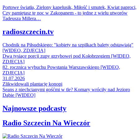
Portowe światła, Zielony kapelusik, Miłość i smutek, Kwiat paproci,
Czy pamiętasz tę noc w Zakopanem - to jedne z wielu utworów
Tadeusza Millera…
radioszczecin.tv
Chodnik na Piłsudskiego: "kobiety na szpilkach balety odstawiają"
[WIDEO, ZDJĘCIA]
Dwa tysiące porcji zupy grzybowej pod Kołobrzegiem [WIDEO,
ZDJECIA]
82. rocznica wybuchu Powstania Warszawskiego [WIDEO,
ZDJĘCIA]
31.07.2026
Zlikwidowali plantację konopi
Seans z niechcianymi gośćmi w tle? Komary wróciły nad Jezioro
Dąbie [WIDEO]
Najnowsze podcasty
Radio Szczecin Na Wieczór