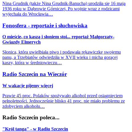
Nina Grudnik (także Nina Grudnik-Banucha) urodziła się 16 maja
1936 roku w Dąbrowie Górniczej. Po wojnie wraz z rodzicami
wyjechała do Wrocławia…
Fonosfera - reportaże i słuchowiska
O mieście, co kaszą i słoniem stoi... reportaż Małgorzaty-
Gwiazdy Elmerych
Słonica, która uwielbiała piwo i podawała rękawiczkę swojemu
panu, a Trzebiatów odwiedziła w XVII wieku i micha gorącej
kaszy, która w średniowieczu…
Radio Szczecin na Wieczór
W wakacje pijemy więcej
Prawie 45 proc. Polaków spożywało alkohol przed osiągnięciem
pełnoletności. Jednocześnie blisko 41 proc. nie miało problemu ze
zdobyciem alkoholu…
Radio Szczecin poleca...
"Król tanga" - w Radiu Szczecin