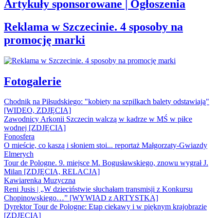
Artykuły sponsorowane | Ogłoszenia
Reklama w Szczecinie. 4 sposoby na
promocję marki
Fotogalerie
Chodnik na Piłsudskiego: "kobiety na szpilkach balety odstawiają"
[WIDEO, ZDJĘCIA]
Zawodnicy Arkonii Szczecin walczą w kadrze w MŚ w piłce
wodnej [ZDJĘCIA]
Fonosfera
O mieście, co kaszą i słoniem stoi... reportaż Małgorzaty-Gwiazdy
Elmerych
Tour de Pologne. 9. miejsce M. Bogusławskiego, znowu wygrał J.
Milan [ZDJĘCIA, RELACJA]
Kawiarenka Muzyczna
Reni Jusis | „W dzieciństwie słuchałam transmisji z Konkursu
Chopinowskiego…” [WYWIAD z ARTYSTKĄ]
Dyrektor Tour de Pologne: Etap ciekawy i w pięknym krajobrazie
[ZDJĘCIA]