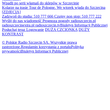
Wpadli po serii włamań do sklepów w Szczecinie
Kolarze na trasie Tour de Pologne. We wtorek wjadą do Szczecina
[ZDJĘCIA]
Zadzwoń do studia: 510 777 666
Czujny non stop: 510 777 222
Wyślij do nas wiadomość
Prognoza pogody
radioszczecin.pl
radioszczecinextra.pl
radioszczecin.tv
Biuletyn Informacji Publicznej
Posłuchaj teraz
Logowanie
DUŻA CZCIONKA
DUŻY
KONTRAST
© Polskie Radio Szczecin SA. Wszystkie prawa
zastrzeżone.
Regulamin korzystania z portalu
Polityka
prywatności
Biuletyn Informacji Publicznej