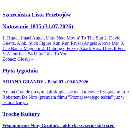
Szczecińska Lista Przebojów
Notowanie 1835 (31.07.2026)
1. Hugel, Imael Angel, Ultra Nate
Movin' To The Sun
2. David
Guetta, Alok, Stick Figure
Run Run River (Angels Above Me)
3.
The Bausa
Magnetic
4. Dubdogz, Fezzo, Zaark
How Does It Feel
5. Anotr feat. 54 Ultra
Talk To You
Zobacz
Głosuj »
Płyta tygodnia
ARIANA GRANDE - Petal 03 - 09.08.2026
Ariana Grande po tym, jak skupiła się na aktorstwie i zagrała m.in. z
Robertem De Niro (premiera filmu "Poznaj swojego teścia" już w
listopadzie)…
Trochę Kultury
Wspomnienie Niny Grudnik - aktorki szczecińskich scen