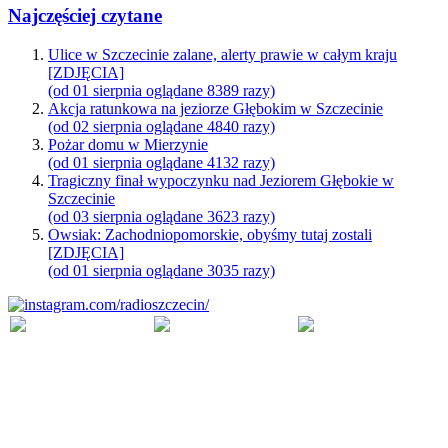
Najczęściej czytane
Ulice w Szczecinie zalane, alerty prawie w całym kraju
[ZDJĘCIA]
(od 01 sierpnia oglądane 8389 razy)
Akcja ratunkowa na jeziorze Głębokim w Szczecinie
(od 02 sierpnia oglądane 4840 razy)
Pożar domu w Mierzynie
(od 01 sierpnia oglądane 4132 razy)
Tragiczny finał wypoczynku nad Jeziorem Głębokie w
Szczecinie
(od 03 sierpnia oglądane 3623 razy)
Owsiak: Zachodniopomorskie, obyśmy tutaj zostali
[ZDJĘCIA]
(od 01 sierpnia oglądane 3035 razy)