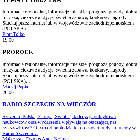
Informacje regionalne, informacje miejskie, prognoza pogody, dobra
muzyka, ciekawe audycje, świetna zabawa, konkursy, nagrody.
Słuchaj przez internet lub w województwie zachodniopomorskiem
(POLSKA)…
Piotr Tolko
19:00
PROROCK
Informacje regionalne, informacje miejskie, prognoza pogody, dobra
muzyka, ciekawe audycje, świetna zabawa, konkursy, nagrody.
Słuchaj przez internet lub w województwie zachodniopomorskiem
(POLSKA)…
Maciej Papke
20:00
RADIO SZCZECIN NA WIECZÓR
Szczecin, Polska, Europa, Świat - jak decyzje polityków i
naukowców oraz wydarzenia wpływają na otaczającą nas
rzeczywistość? O tym od poniedziałku do czwartku dyskutujemy w
Radiu Szczecin…
Małgorzata Frymus
Anna Kolmer