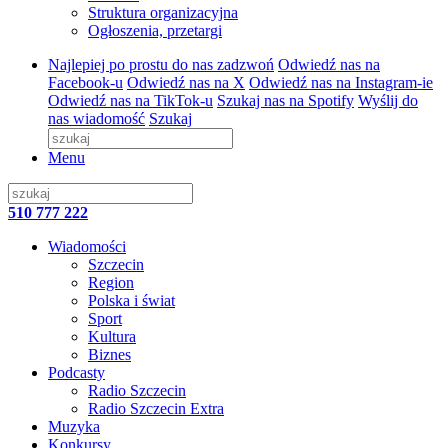
Struktura organizacyjna
Ogłoszenia, przetargi
Najlepiej po prostu do nas zadzwoń
Odwiedź nas na
Facebook-u
Odwiedź nas na X
Odwiedź nas na Instagram-ie
Odwiedź nas na TikTok-u
Szukaj nas na Spotify
Wyślij do
nas wiadomość
Szukaj
Menu
510 777 222
Wiadomości
Szczecin
Region
Polska i świat
Sport
Kultura
Biznes
Podcasty
Radio Szczecin
Radio Szczecin Extra
Muzyka
Konkursy