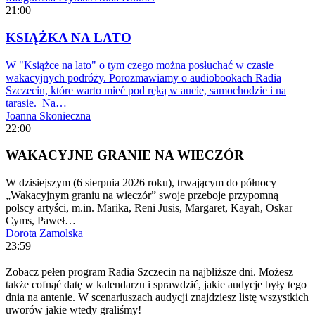
21:00
KSIĄŻKA NA LATO
W "Książce na lato" o tym czego można posłuchać w czasie
wakacyjnych podróży. Porozmawiamy o audiobookach Radia
Szczecin, które warto mieć pod ręką w aucie, samochodzie i na
tarasie. Na…
Joanna Skonieczna
22:00
WAKACYJNE GRANIE NA WIECZÓR
W dzisiejszym (6 sierpnia 2026 roku), trwającym do północy
„Wakacyjnym graniu na wieczór” swoje przeboje przypomną
polscy artyści, m.in. Marika, Reni Jusis, Margaret, Kayah, Oskar
Cyms, Paweł…
Dorota Zamolska
23:59
Zobacz pełen program Radia Szczecin na najbliższe dni. Możesz
także cofnąć datę w kalendarzu i sprawdzić, jakie audycje były tego
dnia na antenie. W scenariuszach audycji znajdziesz listę wszystkich
uworów jakie wtedy graliśmy!