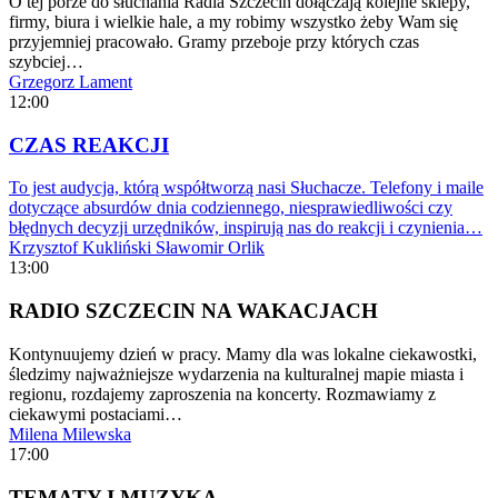
O tej porze do słuchania Radia Szczecin dołączają kolejne sklepy,
firmy, biura i wielkie hale, a my robimy wszystko żeby Wam się
przyjemniej pracowało. Gramy przeboje przy których czas
szybciej…
Grzegorz Lament
12:00
CZAS REAKCJI
To jest audycja, którą współtworzą nasi Słuchacze. Telefony i maile
dotyczące absurdów dnia codziennego, niesprawiedliwości czy
błędnych decyzji urzędników, inspirują nas do reakcji i czynienia…
Krzysztof Kukliński
Sławomir Orlik
13:00
RADIO SZCZECIN NA WAKACJACH
Kontynuujemy dzień w pracy. Mamy dla was lokalne ciekawostki,
śledzimy najważniejsze wydarzenia na kulturalnej mapie miasta i
regionu, rozdajemy zaproszenia na koncerty. Rozmawiamy z
ciekawymi postaciami…
Milena Milewska
17:00
TEMATY I MUZYKA