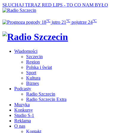
SŁUCHAJ TERAZ
RED LIPS - TO CO NAM BYŁO
°C
°C
°C
18
jutro
21
pojutrze
24
Wiadomości
Szczecin
Region
Polska i świat
Sport
Kultura
Biznes
Podcasty
Radio Szczecin
Radio Szczecin Extra
Muzyka
Konkursy
Studio S-1
Reklama
O nas
Kontakt