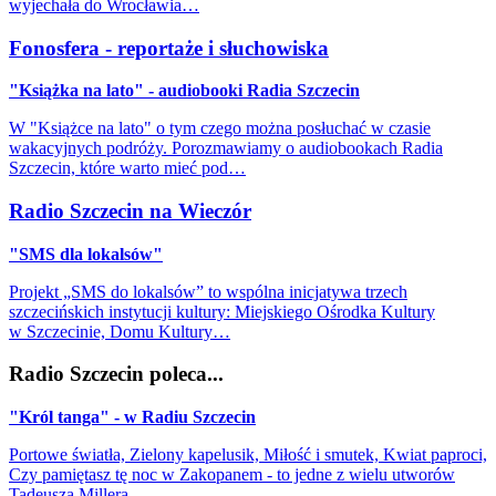
wyjechała do Wrocławia…
Fonosfera - reportaże i słuchowiska
"Książka na lato" - audiobooki Radia Szczecin
W "Książce na lato" o tym czego można posłuchać w czasie
wakacyjnych podróży. Porozmawiamy o audiobookach Radia
Szczecin, które warto mieć pod…
Radio Szczecin na Wieczór
"SMS dla lokalsów"
Projekt „SMS do lokalsów” to wspólna inicjatywa trzech
szczecińskich instytucji kultury: Miejskiego Ośrodka Kultury
w Szczecinie, Domu Kultury…
Radio Szczecin poleca...
"Król tanga" - w Radiu Szczecin
Portowe światła, Zielony kapelusik, Miłość i smutek, Kwiat paproci,
Czy pamiętasz tę noc w Zakopanem - to jedne z wielu utworów
Tadeusza Millera…