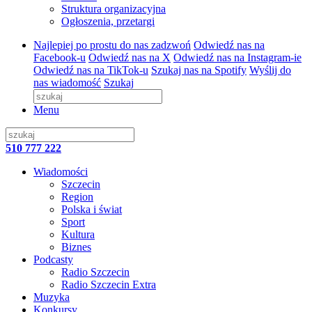
Struktura organizacyjna
Ogłoszenia, przetargi
Najlepiej po prostu do nas zadzwoń
Odwiedź nas na
Facebook-u
Odwiedź nas na X
Odwiedź nas na Instagram-ie
Odwiedź nas na TikTok-u
Szukaj nas na Spotify
Wyślij do
nas wiadomość
Szukaj
Menu
510 777 222
Wiadomości
Szczecin
Region
Polska i świat
Sport
Kultura
Biznes
Podcasty
Radio Szczecin
Radio Szczecin Extra
Muzyka
Konkursy