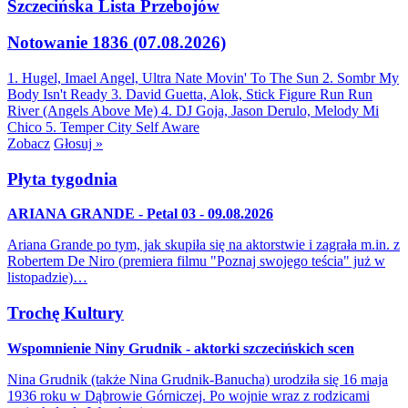
Szczecińska Lista Przebojów
Notowanie 1836 (07.08.2026)
1. Hugel, Imael Angel, Ultra Nate
Movin' To The Sun
2. Sombr
My
Body Isn't Ready
3. David Guetta, Alok, Stick Figure
Run Run
River (Angels Above Me)
4. DJ Goja, Jason Derulo, Melody
Mi
Chico
5. Temper City
Self Aware
Zobacz
Głosuj »
Płyta tygodnia
ARIANA GRANDE - Petal 03 - 09.08.2026
Ariana Grande po tym, jak skupiła się na aktorstwie i zagrała m.in. z
Robertem De Niro (premiera filmu "Poznaj swojego teścia" już w
listopadzie)…
Trochę Kultury
Wspomnienie Niny Grudnik - aktorki szczecińskich scen
Nina Grudnik (także Nina Grudnik-Banucha) urodziła się 16 maja
1936 roku w Dąbrowie Górniczej. Po wojnie wraz z rodzicami