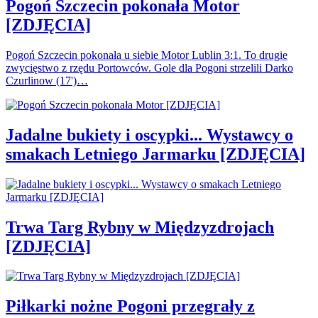
Pogoń Szczecin pokonała Motor
[ZDJĘCIA]
Pogoń Szczecin pokonała u siebie Motor Lublin 3:1. To drugie
zwycięstwo z rzędu Portowców. Gole dla Pogoni strzelili Darko
Czurlinow (17')…
Jadalne bukiety i oscypki... Wystawcy o
smakach Letniego Jarmarku [ZDJĘCIA]
Trwa Targ Rybny w Międzyzdrojach
[ZDJĘCIA]
Piłkarki nożne Pogoni przegrały z