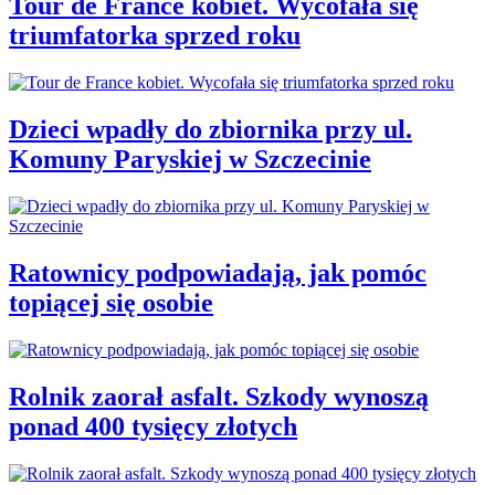
Tour de France kobiet. Wycofała się
triumfatorka sprzed roku
Dzieci wpadły do zbiornika przy ul.
Komuny Paryskiej w Szczecinie
Ratownicy podpowiadają, jak pomóc
topiącej się osobie
Rolnik zaorał asfalt. Szkody wynoszą
ponad 400 tysięcy złotych