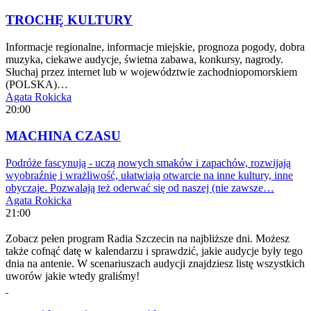
TROCHĘ KULTURY
Informacje regionalne, informacje miejskie, prognoza pogody, dobra
muzyka, ciekawe audycje, świetna zabawa, konkursy, nagrody.
Słuchaj przez internet lub w województwie zachodniopomorskiem
(POLSKA)…
Agata Rokicka
20:00
MACHINA CZASU
Podróże fascynują - uczą nowych smaków i zapachów, rozwijają
wyobraźnię i wrażliwość, ułatwiają otwarcie na inne kultury, inne
obyczaje. Pozwalają też oderwać się od naszej (nie zawsze…
Agata Rokicka
21:00
Zobacz pełen program Radia Szczecin na najbliższe dni. Możesz
także cofnąć datę w kalendarzu i sprawdzić, jakie audycje były tego
dnia na antenie. W scenariuszach audycji znajdziesz listę wszystkich
uworów jakie wtedy graliśmy!