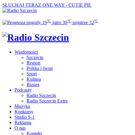
SŁUCHAJ TERAZ
ONE WAY - CUTIE PIE
°C
°C
°C
19
jutro
30
pojutrze
32
Wiadomości
Szczecin
Region
Polska i świat
Sport
Kultura
Biznes
Podcasty
Radio Szczecin
Radio Szczecin Extra
Muzyka
Konkursy
Studio S-1
Reklama
O nas
Kontakt