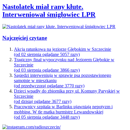
Nastolatek miał rany kłute.
Interweniował śmigłowiec LPR
Najczęściej czytane
Akcja ratunkowa na jeziorze Głębokim w Szczecinie
(od 02 sierpnia oglądane 5057 razy)
Tragiczny finał wypoczynku nad Jeziorem Głębokie w
Szczecinie
(od 03 sierpnia oglądane 3866 razy)
Sąsiedzi interweniują w sprawie psa pozostawionego
samotnie w mieszkaniu
(od przedwczoraj oglądane 3770 razy)
Dzieci wpadły do zbiornika przy ul. Komuny Paryskiej w
Szczecinie
(od dzisiaj oglądane 3677 razy)
Pracownicy szpitala w Barlinku ujawniają nepotyzm i
mobbing. W tle matka burmistrz Lewandowskiej
(od 05 sierpnia oglądane 3448 razy)