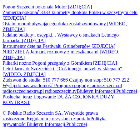
Pogoń Szczecin pokonała Motor [ZDJĘCIA]
Zamierza pokonać 3333 kilometry dookoła Polski w szczytnym celu
[ZDJĘCIA]
Ostatni moduł pływającego doku został zwodowany [WIDEO,
ZDJĘCIA]
Jadalne bukiety i oscypki... Wystawcy o smakach Letniego
Jarmarku [ZDJĘCIA]
Instrumenty dęte na Festiwalu Grünebergów [ZDJĘCIA]
NIEDZIELA Jarmark rozmowy z mieszkancami [WIDEO,
ZDJĘCIA]
Piłkarki nożne Pogoni przegrały z Górnikiem [ZDJĘCIA]
Letni Jarmark Szczeciński. "Coś innego, aniżeli w sklepach"
[WIDEO, ZDJĘCIA]
Zadzwoń do studia: 510 777 666
Czujny non stop: 510 777 222
Wyślij do nas wiadomość
Prognoza pogody
radioszczecin.pl
radioszczecinextra.pl
radioszczecin.tv
Biuletyn Informacji Publicznej
Posłuchaj teraz
Logowanie
DUŻA CZCIONKA
DUŻY
KONTRAST
© Polskie Radio Szczecin SA. Wszystkie prawa
zastrzeżone.
Regulamin korzystania z portalu
Polityka
prywatności
Biuletyn Informacji Publicznej