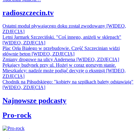
radioszczecin.tv
Ostatni moduł pływającego doku został zwodowany [WIDEO,
ZDJĘCIA]
Letni Jarmark Szczeciński. "Coś innego, aniżeli w sklepach"
[WIDEO, ZDJĘCIA]
Plac Orła Białego w przebudowie. Część Szczecinian widzi
głównie beton [WIDEO, ZDJĘCIA]
Zmiany drogowe na ulicy Andersena [WIDEO, ZDJĘCIA]
Pękający budynek przy ul. Hożej w coraz gorszym stanie.
Mieszkańcy: nadzór może podjąć decyzję o eksmisji [WIDEO,
ZDJĘCIA]
Chodnik na Piłsudskiego: "kobiety na szpilkach balety odstawiają"
[WIDEO, ZDJĘCIA]
Najnowsze podcasty
Pro-rock