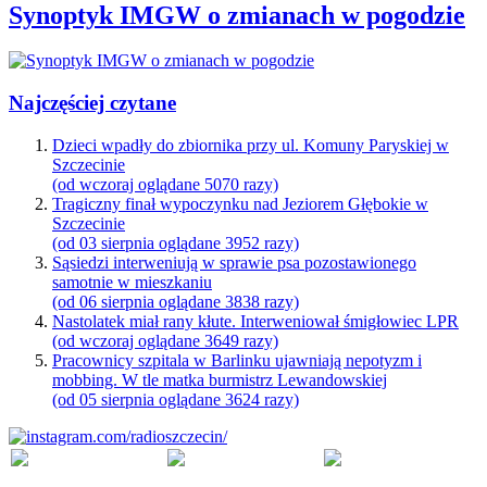
Synoptyk IMGW o zmianach w pogodzie
Najczęściej czytane
Dzieci wpadły do zbiornika przy ul. Komuny Paryskiej w
Szczecinie
(od wczoraj oglądane 5070 razy)
Tragiczny finał wypoczynku nad Jeziorem Głębokie w
Szczecinie
(od 03 sierpnia oglądane 3952 razy)
Sąsiedzi interweniują w sprawie psa pozostawionego
samotnie w mieszkaniu
(od 06 sierpnia oglądane 3838 razy)
Nastolatek miał rany kłute. Interweniował śmigłowiec LPR
(od wczoraj oglądane 3649 razy)
Pracownicy szpitala w Barlinku ujawniają nepotyzm i
mobbing. W tle matka burmistrz Lewandowskiej
(od 05 sierpnia oglądane 3624 razy)