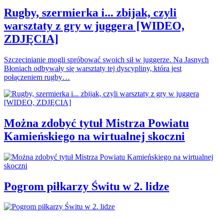
Rugby, szermierka i... zbijak, czyli
warsztaty z gry w juggera [WIDEO,
ZDJĘCIA]
Szczecinianie mogli spróbować swoich sił w juggerze. Na Jasnych
Błoniach odbywały się warsztaty tej dyscypliny, która jest
połączeniem rugby…
Można zdobyć tytuł Mistrza Powiatu
Kamieńskiego na wirtualnej skoczni
Pogrom piłkarzy Świtu w 2. lidze