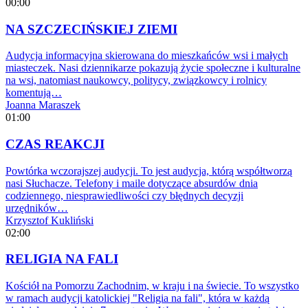
00:00
NA SZCZECIŃSKIEJ ZIEMI
Audycja informacyjna skierowana do mieszkańców wsi i małych
miasteczek. Nasi dziennikarze pokazują życie społeczne i kulturalne
na wsi, natomiast naukowcy, politycy, związkowcy i rolnicy
komentują…
Joanna Maraszek
01:00
CZAS REAKCJI
Powtórka wczorajszej audycji. To jest audycja, którą współtworzą
nasi Słuchacze. Telefony i maile dotyczące absurdów dnia
codziennego, niesprawiedliwości czy błędnych decyzji
urzędników…
Krzysztof Kukliński
02:00
RELIGIA NA FALI
Kościół na Pomorzu Zachodnim, w kraju i na świecie. To wszystko
w ramach audycji katolickiej "Religia na fali", która w każdą