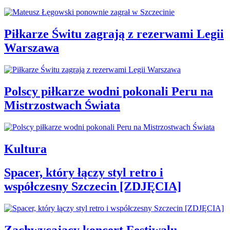
Piłkarze Świtu zagrają z rezerwami Legii
Warszawa
Polscy piłkarze wodni pokonali Peru na
Mistrzostwach Świata
Kultura
Spacer, który łączy styl retro i
współczesny Szczecin [ZDJĘCIA]