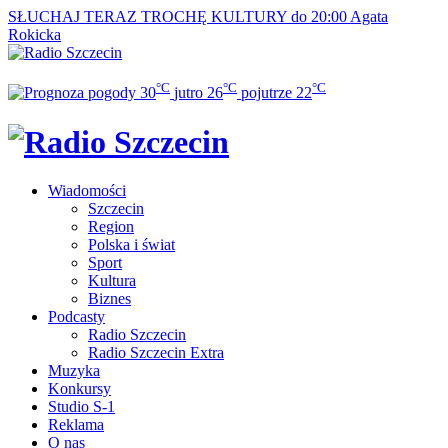
SŁUCHAJ TERAZ
TROCHĘ KULTURY do 20:00
Agata
Rokicka
°C
°C
°C
30
jutro
26
pojutrze
22
Wiadomości
Szczecin
Region
Polska i świat
Sport
Kultura
Biznes
Podcasty
Radio Szczecin
Radio Szczecin Extra
Muzyka
Konkursy
Studio S-1
Reklama
O nas