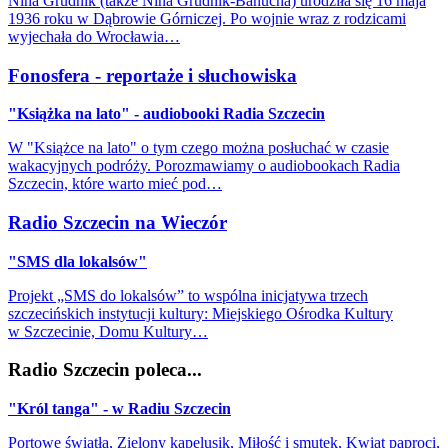
Nina Grudnik (także Nina Grudnik-Banucha) urodziła się 16 maja
1936 roku w Dąbrowie Górniczej. Po wojnie wraz z rodzicami
wyjechała do Wrocławia…
Fonosfera - reportaże i słuchowiska
"Książka na lato" - audiobooki Radia Szczecin
W "Książce na lato" o tym czego można posłuchać w czasie
wakacyjnych podróży. Porozmawiamy o audiobookach Radia
Szczecin, które warto mieć pod…
Radio Szczecin na Wieczór
"SMS dla lokalsów"
Projekt „SMS do lokalsów” to wspólna inicjatywa trzech
szczecińskich instytucji kultury: Miejskiego Ośrodka Kultury
w Szczecinie, Domu Kultury…
Radio Szczecin poleca...
"Król tanga" - w Radiu Szczecin
Portowe światła, Zielony kapelusik, Miłość i smutek, Kwiat paproci,