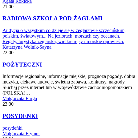
Agata Rokicka
21:00
RADIOWA SZKOŁA POD ŻAGLAMI
Audycja o wszystkim co dzieje się w żeglarstwie szczecińskim,
polskim, światowym... Na jeziorach, morzach czy oceanach.
Regaty, turystyka żeglarska, wielkie rejsy i morskie opowieści.
Katarzyna Wolnik-Sayna
22:00
POŻYTECZNI
Informacje regionalne, informacje miejskie, prognoza pogody, dobra
muzyka, ciekawe audycje, świetna zabawa, konkursy, nagrody.
Słuchaj przez internet lub w województwie zachodniopomorskiem
(POLSKA)…
Małgorzata Furga
23:00
POSYDENKI
posydeńki
Małgorzata Frymus