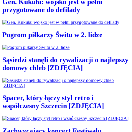
Gen. Kukuła: wojsko jest w pełni
przygotowane do defilady
Pogrom piłkarzy Świtu w 2. lidze
Sąsiedzi stanęli do rywalizacji o najlepszy
domowy chleb [ZDJĘCIA]
Spacer, który łączy styl retro i
współczesny Szczecin [ZDJĘCIA]
Zachwycający koncert Festiwalu