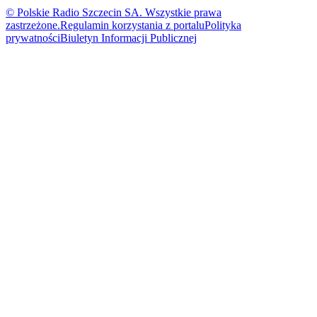
© Polskie Radio Szczecin SA. Wszystkie prawa
zastrzeżone.
Regulamin korzystania z portalu
Polityka
prywatności
Biuletyn Informacji Publicznej