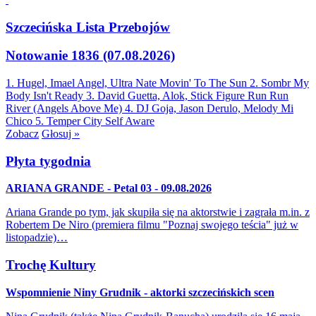
Szczecińska Lista Przebojów
Notowanie 1836 (07.08.2026)
1. Hugel, Imael Angel, Ultra Nate
Movin' To The Sun
2. Sombr
My
Body Isn't Ready
3. David Guetta, Alok, Stick Figure
Run Run
River (Angels Above Me)
4. DJ Goja, Jason Derulo, Melody
Mi
Chico
5. Temper City
Self Aware
Zobacz
Głosuj »
Płyta tygodnia
ARIANA GRANDE - Petal 03 - 09.08.2026
Ariana Grande po tym, jak skupiła się na aktorstwie i zagrała m.in. z
Robertem De Niro (premiera filmu "Poznaj swojego teścia" już w
listopadzie)…
Trochę Kultury
Wspomnienie Niny Grudnik - aktorki szczecińskich scen