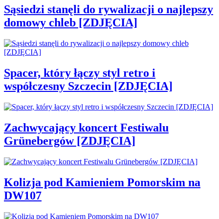
Sąsiedzi stanęli do rywalizacji o najlepszy
domowy chleb [ZDJĘCIA]
Spacer, który łączy styl retro i
współczesny Szczecin [ZDJĘCIA]
Zachwycający koncert Festiwalu
Grünebergów [ZDJĘCIA]
Kolizja pod Kamieniem Pomorskim na
DW107