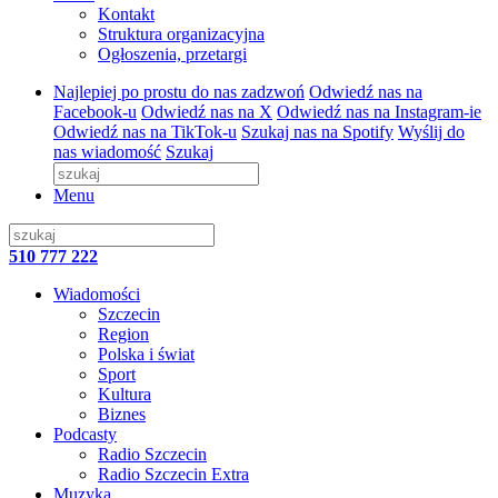
Kontakt
Struktura organizacyjna
Ogłoszenia, przetargi
Najlepiej po prostu do nas zadzwoń
Odwiedź nas na
Facebook-u
Odwiedź nas na X
Odwiedź nas na Instagram-ie
Odwiedź nas na TikTok-u
Szukaj nas na Spotify
Wyślij do
nas wiadomość
Szukaj
Menu
510 777 222
Wiadomości
Szczecin
Region
Polska i świat
Sport
Kultura
Biznes
Podcasty
Radio Szczecin
Radio Szczecin Extra
Muzyka