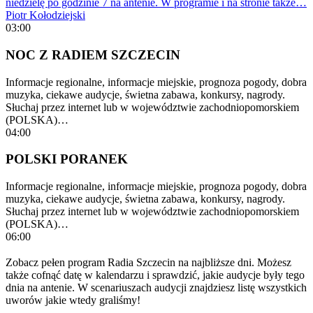
niedzielę po godzinie 7 na antenie. W programie i na stronie także…
Piotr Kołodziejski
03:00
NOC Z RADIEM SZCZECIN
Informacje regionalne, informacje miejskie, prognoza pogody, dobra
muzyka, ciekawe audycje, świetna zabawa, konkursy, nagrody.
Słuchaj przez internet lub w województwie zachodniopomorskiem
(POLSKA)…
04:00
POLSKI PORANEK
Informacje regionalne, informacje miejskie, prognoza pogody, dobra
muzyka, ciekawe audycje, świetna zabawa, konkursy, nagrody.
Słuchaj przez internet lub w województwie zachodniopomorskiem
(POLSKA)…
06:00
Zobacz pełen program Radia Szczecin na najbliższe dni. Możesz
także cofnąć datę w kalendarzu i sprawdzić, jakie audycje były tego
dnia na antenie. W scenariuszach audycji znajdziesz listę wszystkich
uworów jakie wtedy graliśmy!