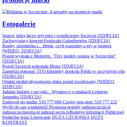
Fotogalerie
Spacer, który łączy styl retro i współczesny Szczecin [ZDJĘCIA]
Zachwycający koncert Festiwalu Grünebergów [ZDJĘCIA]
Rugby, szermierka i... zbijak, czyli warsztaty z gry w juggera
[WIDEO, ZDJĘCIA]
Pogoń wygrała z Motorem. "Trzy punkty zostają w Szczecinie"
[ZDJĘCIA]
Pogoń Szczecin pokonała Motor [ZDJĘCIA]
Zamierza pokonać 3333 kilometry dookoła Polski w szczytnym celu
[ZDJĘCIA]
Ostatni moduł pływającego doku został zwodowany [WIDEO,
ZDJĘCIA]
Jadalne bukiety i oscypki... Wystawcy o smakach Letniego
Jarmarku [ZDJĘCIA]
Zadzwoń do studia: 510 777 666
Czujny non stop: 510 777 222
Wyślij do nas wiadomość
Prognoza pogody
radioszczecin.pl
radioszczecinextra.pl
radioszczecin.tv
Biuletyn Informacji Publicznej
Posłuchaj teraz
Logowanie
DUŻA CZCIONKA
DUŻY
KONTRAST