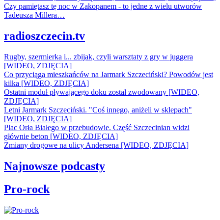
Czy pamiętasz tę noc w Zakopanem - to jedne z wielu utworów
Tadeusza Millera…
radioszczecin.tv
Rugby, szermierka i... zbijak, czyli warsztaty z gry w juggera
[WIDEO, ZDJĘCIA]
Co przyciąga mieszkańców na Jarmark Szczeciński? Powodów jest
kilka [WIDEO, ZDJĘCIA]
Ostatni moduł pływającego doku został zwodowany [WIDEO,
ZDJĘCIA]
Letni Jarmark Szczeciński. "Coś innego, aniżeli w sklepach"
[WIDEO, ZDJĘCIA]
Plac Orła Białego w przebudowie. Część Szczecinian widzi
głównie beton [WIDEO, ZDJĘCIA]
Zmiany drogowe na ulicy Andersena [WIDEO, ZDJĘCIA]
Najnowsze podcasty
Pro-rock