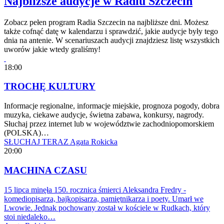
Najbliższe audycje w Radiu Szczecin
Zobacz pełen program Radia Szczecin na najbliższe dni. Możesz
także cofnąć datę w kalendarzu i sprawdzić, jakie audycje były tego
dnia na antenie. W scenariuszach audycji znajdziesz listę wszystkich
uworów jakie wtedy graliśmy!
18:00
TROCHĘ KULTURY
Informacje regionalne, informacje miejskie, prognoza pogody, dobra
muzyka, ciekawe audycje, świetna zabawa, konkursy, nagrody.
Słuchaj przez internet lub w województwie zachodniopomorskiem
(POLSKA)…
SŁUCHAJ TERAZ
Agata Rokicka
20:00
MACHINA CZASU
15 lipca minęła 150. rocznica śmierci Aleksandra Fredry -
komediopisarza, bajkopisarza, pamiętnikarza i poety. Umarł we
Lwowie. Jednak pochowany został w kościele w Rudkach, który
stoi niedaleko…