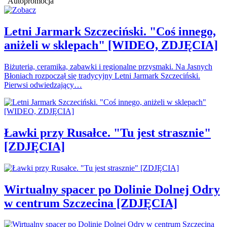
Autopromocja
Letni Jarmark Szczeciński. "Coś innego,
aniżeli w sklepach" [WIDEO, ZDJĘCIA]
Biżuteria, ceramika, zabawki i regionalne przysmaki. Na Jasnych
Błoniach rozpoczął się tradycyjny Letni Jarmark Szczeciński.
Pierwsi odwiedzający…
Ławki przy Rusałce. "Tu jest strasznie"
[ZDJĘCIA]
Wirtualny spacer po Dolinie Dolnej Odry
w centrum Szczecina [ZDJĘCIA]