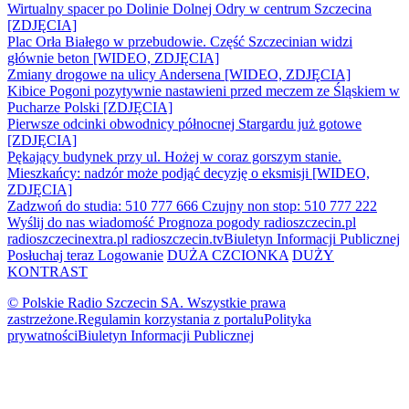
Wirtualny spacer po Dolinie Dolnej Odry w centrum Szczecina
[ZDJĘCIA]
Plac Orła Białego w przebudowie. Część Szczecinian widzi
głównie beton [WIDEO, ZDJĘCIA]
Zmiany drogowe na ulicy Andersena [WIDEO, ZDJĘCIA]
Kibice Pogoni pozytywnie nastawieni przed meczem ze Śląskiem w
Pucharze Polski [ZDJĘCIA]
Pierwsze odcinki obwodnicy północnej Stargardu już gotowe
[ZDJĘCIA]
Pękający budynek przy ul. Hożej w coraz gorszym stanie.
Mieszkańcy: nadzór może podjąć decyzję o eksmisji [WIDEO,
ZDJĘCIA]
Zadzwoń do studia: 510 777 666
Czujny non stop: 510 777 222
Wyślij do nas wiadomość
Prognoza pogody
radioszczecin.pl
radioszczecinextra.pl
radioszczecin.tv
Biuletyn Informacji Publicznej
Posłuchaj teraz
Logowanie
DUŻA CZCIONKA
DUŻY
KONTRAST
© Polskie Radio Szczecin SA. Wszystkie prawa
zastrzeżone.
Regulamin korzystania z portalu
Polityka
prywatności
Biuletyn Informacji Publicznej