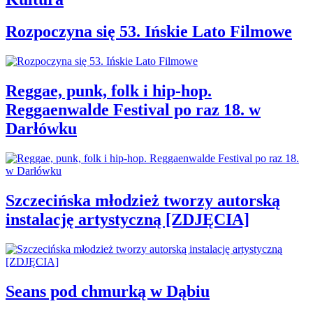
Rozpoczyna się 53. Ińskie Lato Filmowe
Reggae, punk, folk i hip-hop.
Reggaenwalde Festival po raz 18. w
Darłówku
Szczecińska młodzież tworzy autorską
instalację artystyczną [ZDJĘCIA]
Seans pod chmurką w Dąbiu