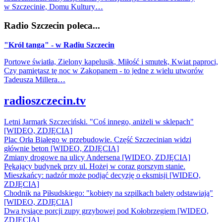
w Szczecinie, Domu Kultury…
Radio Szczecin poleca...
"Król tanga" - w Radiu Szczecin
Portowe światła, Zielony kapelusik, Miłość i smutek, Kwiat paproci,
Czy pamiętasz tę noc w Zakopanem - to jedne z wielu utworów
Tadeusza Millera…
radioszczecin.tv
Letni Jarmark Szczeciński. "Coś innego, aniżeli w sklepach"
[WIDEO, ZDJĘCIA]
Plac Orła Białego w przebudowie. Część Szczecinian widzi
głównie beton [WIDEO, ZDJĘCIA]
Zmiany drogowe na ulicy Andersena [WIDEO, ZDJĘCIA]
Pękający budynek przy ul. Hożej w coraz gorszym stanie.
Mieszkańcy: nadzór może podjąć decyzję o eksmisji [WIDEO,
ZDJĘCIA]
Chodnik na Piłsudskiego: "kobiety na szpilkach balety odstawiają"
[WIDEO, ZDJĘCIA]
Dwa tysiące porcji zupy grzybowej pod Kołobrzegiem [WIDEO,
ZDJECIA]