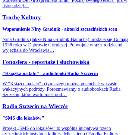
Robertem De Niro (premiera filmu "Poznaj swojego teścia" już w
listopadzie)…
Trochę Kultury
Wspomnienie Niny Grudnik - aktorki szczecińskich scen
Nina Grudnik (także Nina Grudnik-Banucha) urodziła się 16 maja
1936 roku w Dąbrowie Górniczej. Po wojnie wraz z rodzicami
wyjechała do Wrocławia…
Fonosfera - reportaże i słuchowiska
"Książka na lato" - audiobooki Radia Szczecin
W "Książce na lato" o tym czego można posłuchać w czasie
wakacyjnych podróży. Porozmawiamy o audiobookach Radia
Szczecin, które warto mieć pod…
Radio Szczecin na Wieczór
"SMS dla lokalsów"
Projekt „SMS do lokalsów” to wspólna inicjatywa trzech
szczecińskich instytucji kultury: Miejskiego Ośrodka Kultury