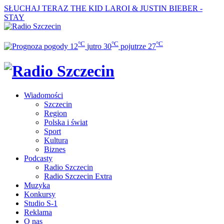
SŁUCHAJ TERAZ
THE KID LAROI & JUSTIN BIEBER -
STAY
°C
°C
°C
12
jutro
30
pojutrze
27
Wiadomości
Szczecin
Region
Polska i świat
Sport
Kultura
Biznes
Podcasty
Radio Szczecin
Radio Szczecin Extra
Muzyka
Konkursy
Studio S-1
Reklama
O nas