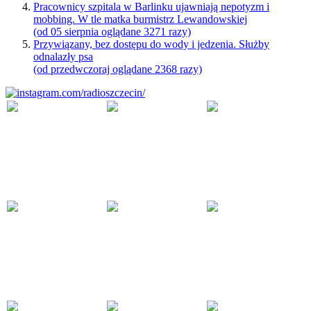
Pracownicy szpitala w Barlinku ujawniają nepotyzm i
mobbing. W tle matka burmistrz Lewandowskiej
(od 05 sierpnia oglądane 3271 razy)
Przywiązany, bez dostępu do wody i jedzenia. Służby
odnalazły psa
(od przedwczoraj oglądane 2368 razy)