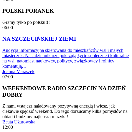
POLSKI PORANEK
Gramy tylko po polsku!!!
06:00
NA SZCZECIŃSKIEJ ZIEMI
Audycja informacyjna skierowana do mieszkańców wsi i małych
miasteczek. Nasi dziennikarze pokazują życie społeczne i kulturalne
na wsi, natomiast naukowcy, politycy, związkowcy i rolnicy
komentują…
Joanna Maraszek
07:00
WEEKENDOWE RADIO SZCZECIN NA DZIEŃ
DOBRY
Z nami wstajesz naładowany pozytywną energią i wiesz, jak
ciekawie spędzić weekend. Do tego dorzucamy kilka pomysłów na
obiad i budzimy najlepszą muzyką!
Beata Użarowska
12:00