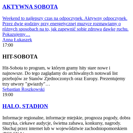
AKTYWNA SOBOTA
Weekend to najlepszy czas na odpoczynek. Aktywny odpoczynek.
Przez dwie godziny przy energetycznej muzyce rozmawiamy o
różnych sposobach na to, jak zapewnić sobie zdrową dawkę ruchu.
Pokazujemy…
Anna Łukaszek
17:00
HIT-SOBOTA
Hit-Sobota to program, w którym gramy hity stare nowe i
najnowsze. Do tego zaglądamy do archiwalnych notowań list
przebojów ze Stanów Zjednoczonych oraz Europy. Prezentujemy
trzy utwory "gwiazdy"…
Sebastian Roszkowski
19:00
HALO, STADION
Informacje regionalne, informacje miejskie, prognoza pogody, dobra
muzyka, ciekawe audycje, świetna zabawa, konkursy, nagrody.
Słuchaj przez internet lub w województwie zachodniopomorskiem