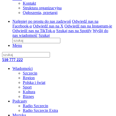
Kontakt
Struktura organizacyjna
Ogłoszenia, przetargi
Najlepiej po prostu do nas zadzwoń
Odwiedź nas na
Facebook-u
Odwiedź nas na X
Odwiedź nas na Instagram-ie
Odwiedź nas na TikTok-u
Szukaj nas na Spotify
Wyślij do
nas wiadomość
Szukaj
Menu
510 777 222
Wiadomości
Szczecin
Region
Polska i świat
Sport
Kultura
Biznes
Podcasty
Radio Szczecin
Radio Szczecin Extra
Muzyka