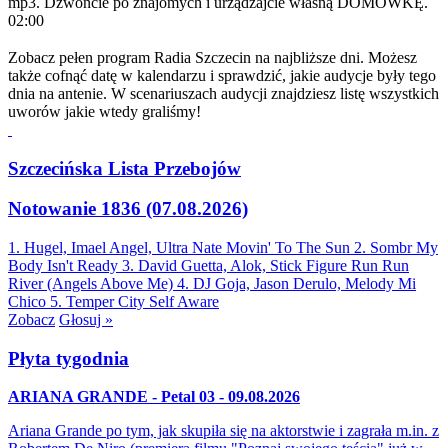
mp3. Dzwońcie po znajomych i urządzajcie własną DOMÓWKĘ.
02:00
Zobacz pełen program Radia Szczecin na najbliższe dni. Możesz
także cofnąć datę w kalendarzu i sprawdzić, jakie audycje były tego
dnia na antenie. W scenariuszach audycji znajdziesz listę wszystkich
uworów jakie wtedy graliśmy!
Szczecińska Lista Przebojów
Notowanie 1836 (07.08.2026)
1. Hugel, Imael Angel, Ultra Nate
Movin' To The Sun
2. Sombr
My
Body Isn't Ready
3. David Guetta, Alok, Stick Figure
Run Run
River (Angels Above Me)
4. DJ Goja, Jason Derulo, Melody
Mi
Chico
5. Temper City
Self Aware
Zobacz
Głosuj »
Płyta tygodnia
ARIANA GRANDE - Petal 03 - 09.08.2026
Ariana Grande po tym, jak skupiła się na aktorstwie i zagrała m.in. z