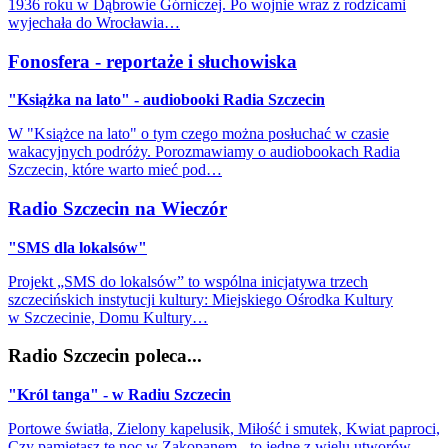
1936 roku w Dąbrowie Górniczej. Po wojnie wraz z rodzicami
wyjechała do Wrocławia…
Fonosfera - reportaże i słuchowiska
"Książka na lato" - audiobooki Radia Szczecin
W "Książce na lato" o tym czego można posłuchać w czasie
wakacyjnych podróży. Porozmawiamy o audiobookach Radia
Szczecin, które warto mieć pod…
Radio Szczecin na Wieczór
"SMS dla lokalsów"
Projekt „SMS do lokalsów” to wspólna inicjatywa trzech
szczecińskich instytucji kultury: Miejskiego Ośrodka Kultury
w Szczecinie, Domu Kultury…
Radio Szczecin poleca...
"Król tanga" - w Radiu Szczecin
Portowe światła, Zielony kapelusik, Miłość i smutek, Kwiat paproci,
Czy pamiętasz tę noc w Zakopanem - to jedne z wielu utworów