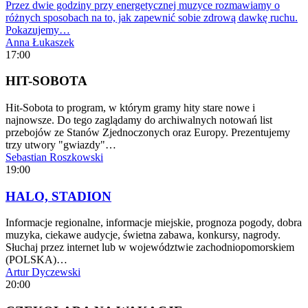
Przez dwie godziny przy energetycznej muzyce rozmawiamy o
różnych sposobach na to, jak zapewnić sobie zdrową dawkę ruchu.
Pokazujemy…
Anna Łukaszek
17:00
HIT-SOBOTA
Hit-Sobota to program, w którym gramy hity stare nowe i
najnowsze. Do tego zaglądamy do archiwalnych notowań list
przebojów ze Stanów Zjednoczonych oraz Europy. Prezentujemy
trzy utwory "gwiazdy"…
Sebastian Roszkowski
19:00
HALO, STADION
Informacje regionalne, informacje miejskie, prognoza pogody, dobra
muzyka, ciekawe audycje, świetna zabawa, konkursy, nagrody.
Słuchaj przez internet lub w województwie zachodniopomorskiem
(POLSKA)…
Artur Dyczewski
20:00