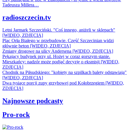
Tadeusza Millera…
radioszczecin.tv
Letni Jarmark Szczeciński. "Coś innego, aniżeli w sklepach"
[WIDEO, ZDJĘCIA]
Plac Orła Białego w przebudowie. Część Szczecinian widzi
głównie beton [WIDEO, ZDJĘCIA]
Zmiany drogowe na ulicy Andersena [WIDEO, ZDJĘCIA]
Pękający budynek przy ul. Hożej w coraz gorszym stanie.
Mieszkańcy: nadzór może podjąć decyzję o eksmisji [WIDEO,
ZDJĘCIA]
Chodnik na Piłsudskiego: "kobiety na szpilkach balety odstawiają"
[WIDEO, ZDJĘCIA]
Dwa tysiące porcji zupy grzybowej pod Kołobrzegiem [WIDEO,
ZDJECIA]
Najnowsze podcasty
Pro-rock