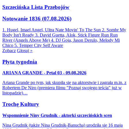
Szczecińska Lista Przebojów
Notowanie 1836 (07.08.2026)
1. Hugel, Imael Angel, Ultra Nate
Movin' To The Sun
2. Sombr
My
Body Isn't Ready
3. David Guetta, Alok, Stick Figure
Run Run
River (Angels Above Me)
4. DJ Goja, Jason Derulo, Melody
Mi
Chico
5. Temper City
Self Aware
Zobacz
Głosuj »
Płyta tygodnia
ARIANA GRANDE - Petal 03 - 09.08.2026
Ariana Grande po tym, jak skupiła się na aktorstwie i zagrała m.in. z
Robertem De Niro (premiera filmu "Poznaj swojego teścia" już w
listopadzie)…
Trochę Kultury
Wspomnienie Niny Grudnik - aktorki szczecińskich scen
Nina Grudnik (także Nina Grudnik-Banucha) urodziła się 16 maja