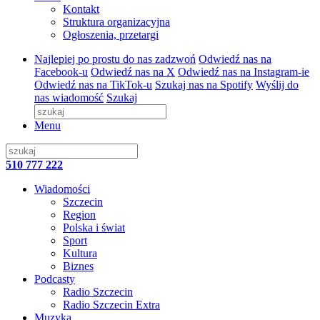
Kontakt
Struktura organizacyjna
Ogłoszenia, przetargi
Najlepiej po prostu do nas zadzwoń
Odwiedź nas na
Facebook-u
Odwiedź nas na X
Odwiedź nas na Instagram-ie
Odwiedź nas na TikTok-u
Szukaj nas na Spotify
Wyślij do
nas wiadomość
Szukaj
Menu
510 777 222
Wiadomości
Szczecin
Region
Polska i świat
Sport
Kultura
Biznes
Podcasty
Radio Szczecin
Radio Szczecin Extra
Muzyka