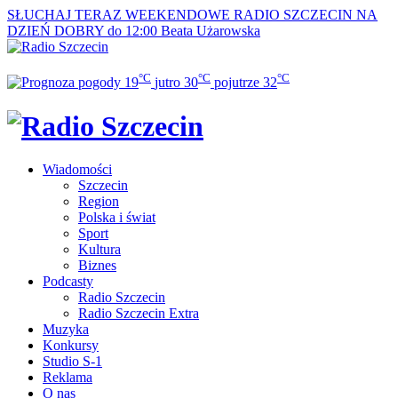
SŁUCHAJ TERAZ
WEEKENDOWE RADIO SZCZECIN NA
DZIEŃ DOBRY do 12:00
Beata Użarowska
°C
°C
°C
19
jutro
30
pojutrze
32
Wiadomości
Szczecin
Region
Polska i świat
Sport
Kultura
Biznes
Podcasty
Radio Szczecin
Radio Szczecin Extra
Muzyka
Konkursy
Studio S-1
Reklama
O nas