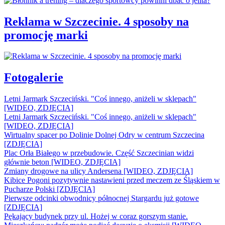
Reklama w Szczecinie. 4 sposoby na
promocję marki
Fotogalerie
Letni Jarmark Szczeciński. "Coś innego, aniżeli w sklepach"
[WIDEO, ZDJĘCIA]
Letni Jarmark Szczeciński. "Coś innego, aniżeli w sklepach"
[WIDEO, ZDJĘCIA]
Wirtualny spacer po Dolinie Dolnej Odry w centrum Szczecina
[ZDJĘCIA]
Plac Orła Białego w przebudowie. Część Szczecinian widzi
głównie beton [WIDEO, ZDJĘCIA]
Zmiany drogowe na ulicy Andersena [WIDEO, ZDJĘCIA]
Kibice Pogoni pozytywnie nastawieni przed meczem ze Śląskiem w
Pucharze Polski [ZDJĘCIA]
Pierwsze odcinki obwodnicy północnej Stargardu już gotowe
[ZDJĘCIA]
Pękający budynek przy ul. Hożej w coraz gorszym stanie.