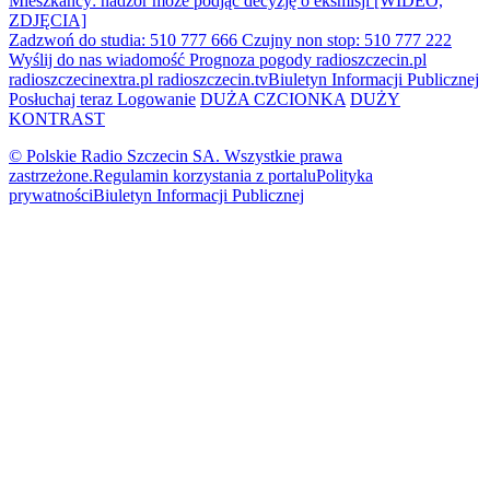
Mieszkańcy: nadzór może podjąć decyzję o eksmisji [WIDEO,
ZDJĘCIA]
Zadzwoń do studia: 510 777 666
Czujny non stop: 510 777 222
Wyślij do nas wiadomość
Prognoza pogody
radioszczecin.pl
radioszczecinextra.pl
radioszczecin.tv
Biuletyn Informacji Publicznej
Posłuchaj teraz
Logowanie
DUŻA CZCIONKA
DUŻY
KONTRAST
© Polskie Radio Szczecin SA. Wszystkie prawa
zastrzeżone.
Regulamin korzystania z portalu
Polityka
prywatności
Biuletyn Informacji Publicznej