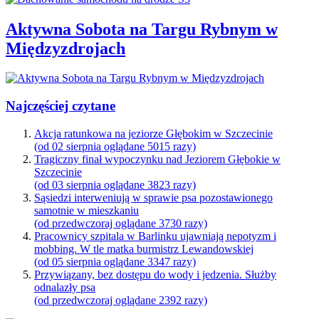
Aktywna Sobota na Targu Rybnym w
Międzyzdrojach
Najczęściej czytane
Akcja ratunkowa na jeziorze Głębokim w Szczecinie
(od 02 sierpnia oglądane 5015 razy)
Tragiczny finał wypoczynku nad Jeziorem Głębokie w
Szczecinie
(od 03 sierpnia oglądane 3823 razy)
Sąsiedzi interweniują w sprawie psa pozostawionego
samotnie w mieszkaniu
(od przedwczoraj oglądane 3730 razy)
Pracownicy szpitala w Barlinku ujawniają nepotyzm i
mobbing. W tle matka burmistrz Lewandowskiej
(od 05 sierpnia oglądane 3347 razy)
Przywiązany, bez dostępu do wody i jedzenia. Służby
odnalazły psa
(od przedwczoraj oglądane 2392 razy)