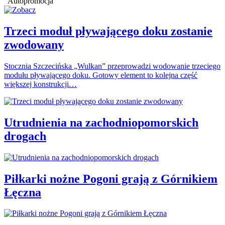
Autopromocja
Trzeci moduł pływającego doku zostanie
zwodowany
Stocznia Szczecińska „Wulkan” przeprowadzi wodowanie trzeciego
modułu pływającego doku. Gotowy element to kolejna część
większej konstrukcji…
Utrudnienia na zachodniopomorskich
drogach
Piłkarki nożne Pogoni grają z Górnikiem
Łęczna