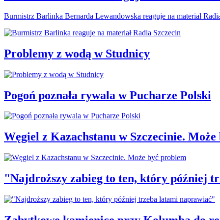
Burmistrz Barlinka Bernarda Lewandowska reaguje na materiał Radi
Problemy z wodą w Studnicy
Pogoń poznała rywala w Pucharze Polski
Węgiel z Kazachstanu w Szczecinie. Może
"Najdroższy zabieg to ten, który później 
Zabytkowe kamienice przy Kolumba do r