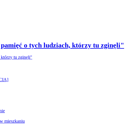
amięć o tych ludziach, którzy tu zginęli"
ĘCIA]
nie
 w mieszkaniu