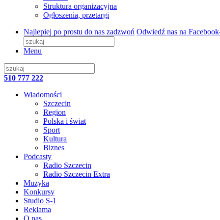
Struktura organizacyjna
Ogłoszenia, przetargi
Najlepiej po prostu do nas zadzwoń
Odwiedź nas na Facebook
Menu
510 777 222
Wiadomości
Szczecin
Region
Polska i świat
Sport
Kultura
Biznes
Podcasty
Radio Szczecin
Radio Szczecin Extra
Muzyka
Konkursy
Studio S-1
Reklama
O nas