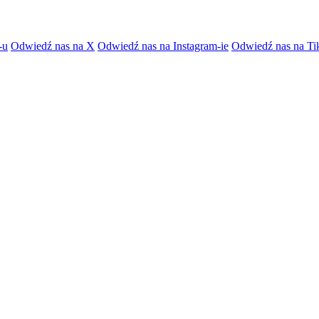
-u
Odwiedź nas na X
Odwiedź nas na Instagram-ie
Odwiedź nas na Ti