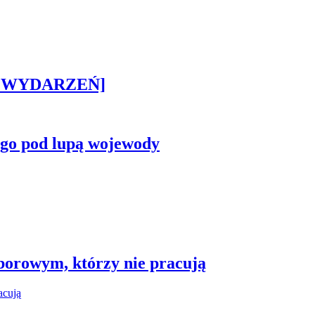
STA WYDARZEŃ]
ego pod lupą wojewody
borowym, którzy nie pracują