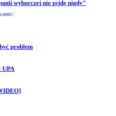
anii wyborczej nie zejdę nigdy"
 być problem
y UPA
[WIDEO]