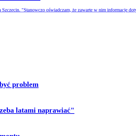
a Szczecin. "Stanowczo oświadczam, że zawarte w nim informacje do
 być problem
trzeba latami naprawiać"
emontu