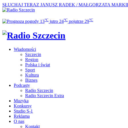
SŁUCHAJ TERAZ
JANUSZ RADEK / MAŁGORZATA MARKIE
°C
°C
°C
13
jutro
24
pojutrze
29
Wiadomości
Szczecin
Region
Polska i świat
Sport
Kultura
Biznes
Podcasty
Radio Szczecin
Radio Szczecin Extra
Muzyka
Konkursy
Studio S-1
Reklama
O nas
Kontakt