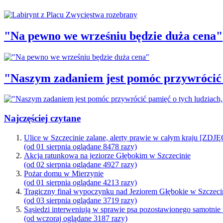
"Na pewno we wrześniu będzie duża cena"
"Naszym zadaniem jest pomóc przywrócić p
Najczęściej czytane
Ulice w Szczecinie zalane, alerty prawie w całym kraju [ZDJ
(od 01 sierpnia oglądane 8478 razy)
Akcja ratunkowa na jeziorze Głębokim w Szczecinie
(od 02 sierpnia oglądane 4927 razy)
Pożar domu w Mierzynie
(od 01 sierpnia oglądane 4213 razy)
Tragiczny finał wypoczynku nad Jeziorem Głębokie w Szczeci
(od 03 sierpnia oglądane 3719 razy)
Sąsiedzi interweniują w sprawie psa pozostawionego samotnie
(od wczoraj oglądane 3187 razy)