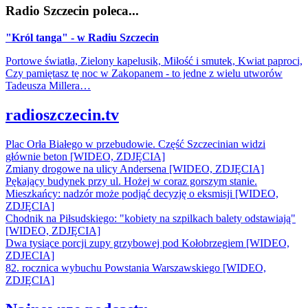
Radio Szczecin poleca...
"Król tanga" - w Radiu Szczecin
Portowe światła, Zielony kapelusik, Miłość i smutek, Kwiat paproci,
Czy pamiętasz tę noc w Zakopanem - to jedne z wielu utworów
Tadeusza Millera…
radioszczecin.tv
Plac Orła Białego w przebudowie. Część Szczecinian widzi
głównie beton [WIDEO, ZDJĘCIA]
Zmiany drogowe na ulicy Andersena [WIDEO, ZDJĘCIA]
Pękający budynek przy ul. Hożej w coraz gorszym stanie.
Mieszkańcy: nadzór może podjąć decyzję o eksmisji [WIDEO,
ZDJĘCIA]
Chodnik na Piłsudskiego: "kobiety na szpilkach balety odstawiają"
[WIDEO, ZDJĘCIA]
Dwa tysiące porcji zupy grzybowej pod Kołobrzegiem [WIDEO,
ZDJECIA]
82. rocznica wybuchu Powstania Warszawskiego [WIDEO,
ZDJĘCIA]