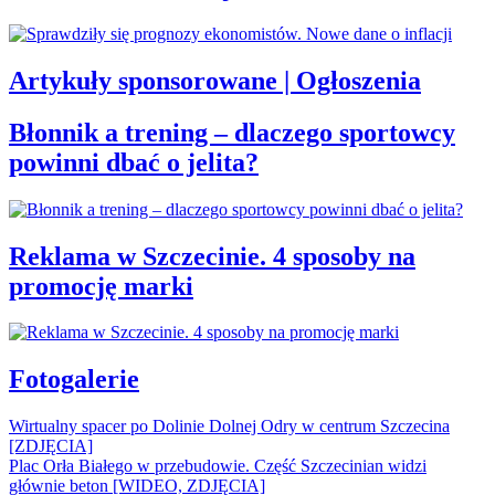
Artykuły sponsorowane | Ogłoszenia
Błonnik a trening – dlaczego sportowcy
powinni dbać o jelita?
Reklama w Szczecinie. 4 sposoby na
promocję marki
Fotogalerie
Wirtualny spacer po Dolinie Dolnej Odry w centrum Szczecina
[ZDJĘCIA]
Plac Orła Białego w przebudowie. Część Szczecinian widzi
głównie beton [WIDEO, ZDJĘCIA]