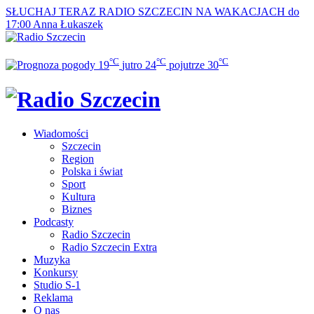
SŁUCHAJ TERAZ
RADIO SZCZECIN NA WAKACJACH do
17:00
Anna Łukaszek
°C
°C
°C
19
jutro
24
pojutrze
30
Wiadomości
Szczecin
Region
Polska i świat
Sport
Kultura
Biznes
Podcasty
Radio Szczecin
Radio Szczecin Extra
Muzyka
Konkursy
Studio S-1
Reklama
O nas