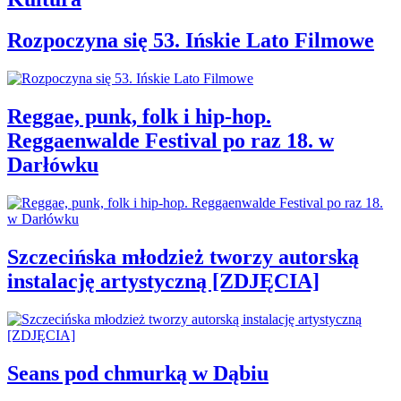
Rozpoczyna się 53. Ińskie Lato Filmowe
Reggae, punk, folk i hip-hop.
Reggaenwalde Festival po raz 18. w
Darłówku
Szczecińska młodzież tworzy autorską
instalację artystyczną [ZDJĘCIA]
Seans pod chmurką w Dąbiu