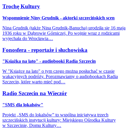
Trochę Kultury
Wspomnienie Niny Grudnik - aktorki szczecińskich scen
Nina Grudnik (także Nina Grudnik-Banucha) urodziła się 16 maja
1936 roku w Dąbrowie Górniczej. Po wojnie wraz z rodzicami
wyjechała do Wrocławia…
Fonosfera - reportaże i słuchowiska
"Książka na lato" - audiobooki Radia Szczecin
W "Książce na lato" o tym czego można posłuchać w czasie
wakacyjnych podróży. Porozmawiamy o audiobookach Radia
Szczecin, które warto mieć pod…
Radio Szczecin na Wieczór
"SMS dla lokalsów"
Projekt „SMS do lokalsów” to wspólna inicjatywa trzech
szczecińskich instytucji kultury: Miejskiego Ośrodka Kultury
w Szczecinie, Domu Kultury…