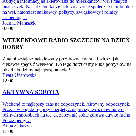
Audycja informacyjna skierowana do mieszkańców wsi i małych
miasteczek. Nasi dziennikarze pokazują życie społeczne i kulturalne
na wsi, natomiast naukowcy, politycy, związkowcy i rolnicy
komentują…
Joanna Maraszek
07:00
WEEKENDOWE RADIO SZCZECIN NA DZIEŃ
DOBRY
Z nami wstajesz naładowany pozytywną energią i wiesz, jak
ciekawie spędzić weekend. Do tego dorzucamy kilka pomysłów na
obiad i budzimy najlepszą muzyką!
Beata Użarowska
12:00
AKTYWNA SOBOTA
Weekend to najlepszy czas na odpoczynek. Aktywny odpoczynek.
Przez dwie godziny przy energetycznej muzyce rozmawiamy o
różnych sposobach na to, jak zapewnić sobie zdrową dawkę ruchu.
Pokazujemy…
Anna Łukaszek
17:00