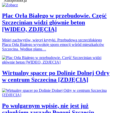
Autopromocja
Plac Orła Białego w przebudowie. Część
Szczecinian widzi głównie beton
[WIDEO, ZDJĘCIA]
Mniej zachwytów, więcej krytyki. Przebudowa szczecińskiego
Placu Orła Białego wywołuje sporo emocji wśród mieszkańców
Szczecina. Według planu…
Wirtualny spacer po Dolinie Dolnej Odry
w centrum Szczecina [ZDJĘCIA]
Po wulgarnym wpisie, nie jest już
członkiem zarządu Pogoni Szczecin