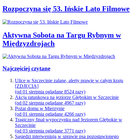
Rozpoczyna się 53. Ińskie Lato Filmowe
Aktywna Sobota na Targu Rybnym w
Międzyzdrojach
Najczęściej czytane
Ulice w Szczecinie zalane, alerty prawie w całym kraju
[ZDJĘCIA]
(od 01 sierpnia oglądane 8524 razy)
Akcja ratunkowa na jeziorze Głębokim w Szczecinie
(od 02 sierpnia oglądane 4967 razy)
Pożar domu w Mierzynie
(od 01 sierpnia oglądane 4266 razy)
Tragiczny finał wypoczynku nad Jeziorem Głębokie w
Szczecinie
(od 03 sierpnia oglądane 3771 razy)
Sąsiedzi interweniują w sprawie psa pozostawionego