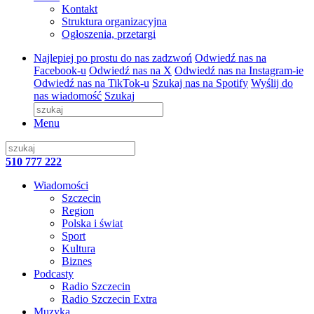
Kontakt
Struktura organizacyjna
Ogłoszenia, przetargi
Najlepiej po prostu do nas zadzwoń
Odwiedź nas na
Facebook-u
Odwiedź nas na X
Odwiedź nas na Instagram-ie
Odwiedź nas na TikTok-u
Szukaj nas na Spotify
Wyślij do
nas wiadomość
Szukaj
Menu
510 777 222
Wiadomości
Szczecin
Region
Polska i świat
Sport
Kultura
Biznes
Podcasty
Radio Szczecin
Radio Szczecin Extra
Muzyka