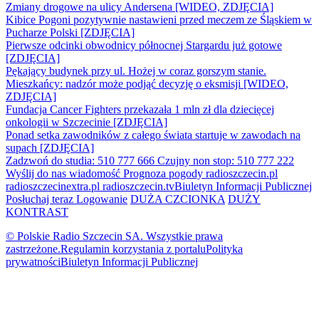
Zmiany drogowe na ulicy Andersena [WIDEO, ZDJĘCIA]
Kibice Pogoni pozytywnie nastawieni przed meczem ze Śląskiem w
Pucharze Polski [ZDJĘCIA]
Pierwsze odcinki obwodnicy północnej Stargardu już gotowe
[ZDJĘCIA]
Pękający budynek przy ul. Hożej w coraz gorszym stanie.
Mieszkańcy: nadzór może podjąć decyzję o eksmisji [WIDEO,
ZDJĘCIA]
Fundacja Cancer Fighters przekazała 1 mln zł dla dziecięcej
onkologii w Szczecinie [ZDJĘCIA]
Ponad setka zawodników z całego świata startuje w zawodach na
supach [ZDJĘCIA]
Zadzwoń do studia: 510 777 666
Czujny non stop: 510 777 222
Wyślij do nas wiadomość
Prognoza pogody
radioszczecin.pl
radioszczecinextra.pl
radioszczecin.tv
Biuletyn Informacji Publicznej
Posłuchaj teraz
Logowanie
DUŻA CZCIONKA
DUŻY
KONTRAST
© Polskie Radio Szczecin SA. Wszystkie prawa
zastrzeżone.
Regulamin korzystania z portalu
Polityka
prywatności
Biuletyn Informacji Publicznej