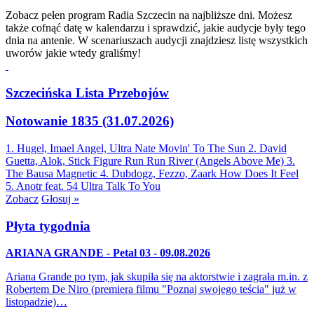
Zobacz pełen program Radia Szczecin na najbliższe dni. Możesz
także cofnąć datę w kalendarzu i sprawdzić, jakie audycje były tego
dnia na antenie. W scenariuszach audycji znajdziesz listę wszystkich
uworów jakie wtedy graliśmy!
Szczecińska Lista Przebojów
Notowanie 1835 (31.07.2026)
1. Hugel, Imael Angel, Ultra Nate
Movin' To The Sun
2. David
Guetta, Alok, Stick Figure
Run Run River (Angels Above Me)
3.
The Bausa
Magnetic
4. Dubdogz, Fezzo, Zaark
How Does It Feel
5. Anotr feat. 54 Ultra
Talk To You
Zobacz
Głosuj »
Płyta tygodnia
ARIANA GRANDE - Petal 03 - 09.08.2026
Ariana Grande po tym, jak skupiła się na aktorstwie i zagrała m.in. z
Robertem De Niro (premiera filmu "Poznaj swojego teścia" już w
listopadzie)…