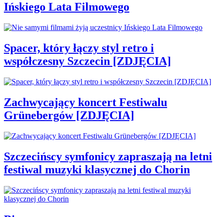
Ińskiego Lata Filmowego
Spacer, który łączy styl retro i
współczesny Szczecin [ZDJĘCIA]
Zachwycający koncert Festiwalu
Grünebergów [ZDJĘCIA]
Szczecińscy symfonicy zapraszają na letni
festiwal muzyki klasycznej do Chorin