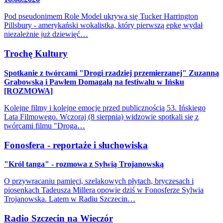
Pod pseudonimem Role Model ukrywa się Tucker Harrington
Pillsbury - amerykański wokalistka, który pierwszą epkę wydał
niezależnie już dziewięć…
Trochę Kultury
Spotkanie z twórcami "Drogi rzadziej przemierzanej" Zuzanną
Grabowską i Pawłem Domagałą na festiwalu w Ińsku
[ROZMOWA]
Kolejne filmy i kolejne emocje przed publicznością 53. Ińskiego
Lata Filmowego. Wczoraj (8 sierpnia) widzowie spotkali się z
twórcami filmu "Droga…
Fonosfera - reportaże i słuchowiska
"Król tanga" - rozmowa z Sylwią Trojanowską
O przywracaniu pamięci, szelakowych płytach, bryczesach i
piosenkach Tadeusza Millera opowie dziś w Fonosferze Sylwia
Trojanowska. Latem w Radiu Szczecin…
Radio Szczecin na Wieczór