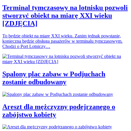
Terminal tymczasowy na lotnisku pozwoli
stworzyć obiekt na miarę XXI wieku
[ZDJĘCIA]
To będzie obiekt na miarę XXI wieku. Zanim jednak powstanie,
konieczna będzie obsługa pasażerów w terminalu tymczasowym.
Chodzi o Port Lotniczy…
Spalony plac zabaw w Podjuchach
zostanie odbudowany
Areszt dla mężczyzny podejrzanego o
zabójstwo kobiety