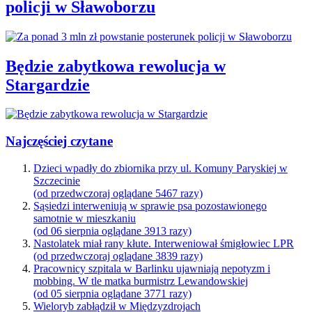
policji w Sławoborzu
Będzie zabytkowa rewolucja w
Stargardzie
Najczęściej czytane
Dzieci wpadły do zbiornika przy ul. Komuny Paryskiej w
Szczecinie
(od przedwczoraj oglądane 5467 razy)
Sąsiedzi interweniują w sprawie psa pozostawionego
samotnie w mieszkaniu
(od 06 sierpnia oglądane 3913 razy)
Nastolatek miał rany kłute. Interweniował śmigłowiec LPR
(od przedwczoraj oglądane 3839 razy)
Pracownicy szpitala w Barlinku ujawniają nepotyzm i
mobbing. W tle matka burmistrz Lewandowskiej
(od 05 sierpnia oglądane 3771 razy)
Wieloryb zabłądził w Międzyzdrojach