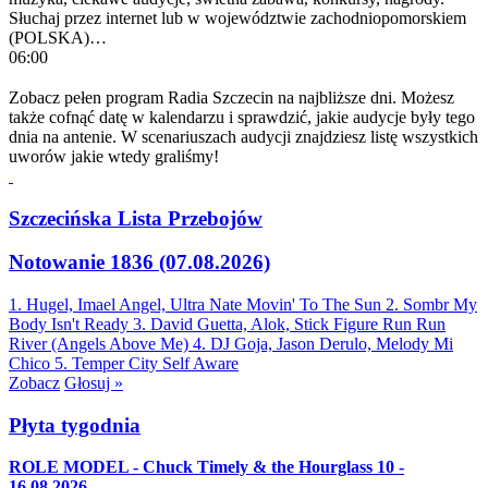
Słuchaj przez internet lub w województwie zachodniopomorskiem
(POLSKA)…
06:00
Zobacz pełen program Radia Szczecin na najbliższe dni. Możesz
także cofnąć datę w kalendarzu i sprawdzić, jakie audycje były tego
dnia na antenie. W scenariuszach audycji znajdziesz listę wszystkich
uworów jakie wtedy graliśmy!
Szczecińska Lista Przebojów
Notowanie 1836 (07.08.2026)
1. Hugel, Imael Angel, Ultra Nate
Movin' To The Sun
2. Sombr
My
Body Isn't Ready
3. David Guetta, Alok, Stick Figure
Run Run
River (Angels Above Me)
4. DJ Goja, Jason Derulo, Melody
Mi
Chico
5. Temper City
Self Aware
Zobacz
Głosuj »
Płyta tygodnia
ROLE MODEL - Chuck Timely & the Hourglass 10 -
16.08.2026