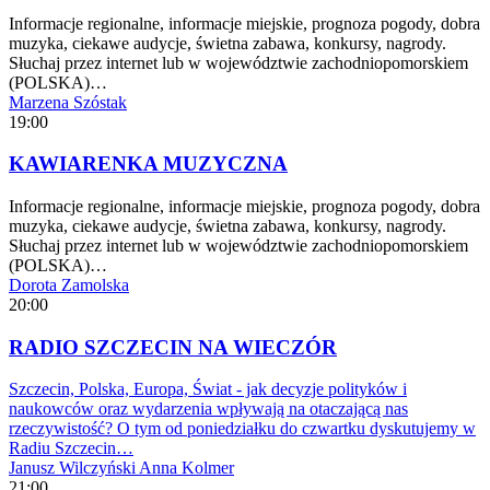
Informacje regionalne, informacje miejskie, prognoza pogody, dobra
muzyka, ciekawe audycje, świetna zabawa, konkursy, nagrody.
Słuchaj przez internet lub w województwie zachodniopomorskiem
(POLSKA)…
Marzena Szóstak
19:00
KAWIARENKA MUZYCZNA
Informacje regionalne, informacje miejskie, prognoza pogody, dobra
muzyka, ciekawe audycje, świetna zabawa, konkursy, nagrody.
Słuchaj przez internet lub w województwie zachodniopomorskiem
(POLSKA)…
Dorota Zamolska
20:00
RADIO SZCZECIN NA WIECZÓR
Szczecin, Polska, Europa, Świat - jak decyzje polityków i
naukowców oraz wydarzenia wpływają na otaczającą nas
rzeczywistość? O tym od poniedziałku do czwartku dyskutujemy w
Radiu Szczecin…
Janusz Wilczyński
Anna Kolmer
21:00