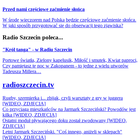
Przed nami częściowe zaćmienie słońca
W środę wieczorem nad Polską będzie częściowe zaćmienie słońca.
W jaki sposób przygotować się do obserwacji tego zjawiska?
Radio Szczecin poleca...
"Król tanga" - w Radiu Szczecin
Portowe światła, Zielony kapelusik, Miłość i smutek, Kwiat paproci,
Czy pamiętasz tę noc w Zakopanem - to jedne z wielu utworów
Tadeusza Millera…
radioszczecin.tv
Rugby, szermierka i... zbijak, czyli warsztaty z gry w juggera
[WIDEO, ZDJĘCIA]
Co przyciąga mieszkańców na Jarmark Szczeciński? Powodów jest
kilka [WIDEO, ZDJĘCIA]
Ostatni moduł pływającego doku został zwodowany [WIDEO,
ZDJĘCIA]
Letni Jarmark Szczeciński. "Coś innego, aniżeli w sklepach"
[WIDEO, ZDJĘCIA]