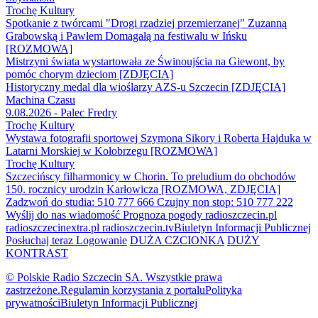
Trochę Kultury
Spotkanie z twórcami "Drogi rzadziej przemierzanej" Zuzanną
Grabowską i Pawłem Domagałą na festiwalu w Ińsku
[ROZMOWA]
Mistrzyni świata wystartowała ze Świnoujścia na Giewont, by
pomóc chorym dzieciom [ZDJĘCIA]
Historyczny medal dla wioślarzy AZS-u Szczecin [ZDJĘCIA]
Machina Czasu
9.08.2026 - Palec Fredry
Trochę Kultury
Wystawa fotografii sportowej Szymona Sikory i Roberta Hajduka w
Latarni Morskiej w Kołobrzegu [ROZMOWA]
Trochę Kultury
Szczecińscy filharmonicy w Chorin. To preludium do obchodów
150. rocznicy urodzin Karłowicza [ROZMOWA, ZDJĘCIA]
Zadzwoń do studia: 510 777 666
Czujny non stop: 510 777 222
Wyślij do nas wiadomość
Prognoza pogody
radioszczecin.pl
radioszczecinextra.pl
radioszczecin.tv
Biuletyn Informacji Publicznej
Posłuchaj teraz
Logowanie
DUŻA CZCIONKA
DUŻY
KONTRAST
© Polskie Radio Szczecin SA. Wszystkie prawa
zastrzeżone.
Regulamin korzystania z portalu
Polityka
prywatności
Biuletyn Informacji Publicznej