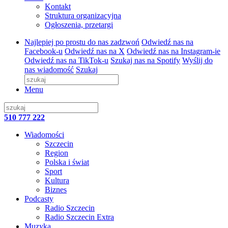
Kontakt
Struktura organizacyjna
Ogłoszenia, przetargi
Najlepiej po prostu do nas zadzwoń
Odwiedź nas na
Facebook-u
Odwiedź nas na X
Odwiedź nas na Instagram-ie
Odwiedź nas na TikTok-u
Szukaj nas na Spotify
Wyślij do
nas wiadomość
Szukaj
Menu
510 777 222
Wiadomości
Szczecin
Region
Polska i świat
Sport
Kultura
Biznes
Podcasty
Radio Szczecin
Radio Szczecin Extra
Muzyka