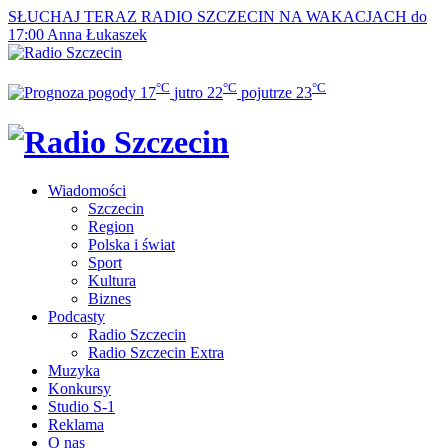
SŁUCHAJ TERAZ
RADIO SZCZECIN NA WAKACJACH do
17:00
Anna Łukaszek
°C
°C
°C
17
jutro
22
pojutrze
23
Wiadomości
Szczecin
Region
Polska i świat
Sport
Kultura
Biznes
Podcasty
Radio Szczecin
Radio Szczecin Extra
Muzyka
Konkursy
Studio S-1
Reklama
O nas