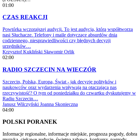
01:00
CZAS REAKCJI
Powtórka wczorajszej audycji. To jest audycja, którą współtworzą
nasi Słuchacze. Telefony i maile dotyczące absurdów dnia
codziennego, niesprawiedliwości czy błędnych decyzji
urzędników…
Krzysztof Kukliński
Sławomir Orlik
02:00
RADIO SZCZECIN NA WIECZÓR
Szczecin, Polska, Europa, Świat - jak decyzje polityków i
naukowców oraz wydarzenia wpływają na otaczającą nas
rzeczywistość? O tym od poniedziałku do czwartku dyskutujemy w
Radiu Szczecin…
Janusz Wilczyński
Joanna Skonieczna
04:00
POLSKI PORANEK
Informacje regionalne, informacje miejskie, prognoza pogody, dobra
muzyka, ciekawe audycje, świetna zabawa, konkursy, nagrody.