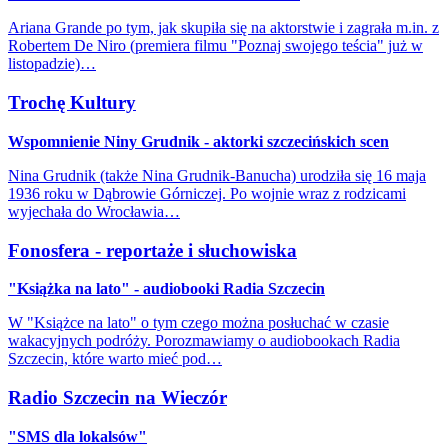
Ariana Grande po tym, jak skupiła się na aktorstwie i zagrała m.in. z
Robertem De Niro (premiera filmu "Poznaj swojego teścia" już w
listopadzie)…
Trochę Kultury
Wspomnienie Niny Grudnik - aktorki szczecińskich scen
Nina Grudnik (także Nina Grudnik-Banucha) urodziła się 16 maja
1936 roku w Dąbrowie Górniczej. Po wojnie wraz z rodzicami
wyjechała do Wrocławia…
Fonosfera - reportaże i słuchowiska
"Książka na lato" - audiobooki Radia Szczecin
W "Książce na lato" o tym czego można posłuchać w czasie
wakacyjnych podróży. Porozmawiamy o audiobookach Radia
Szczecin, które warto mieć pod…
Radio Szczecin na Wieczór
"SMS dla lokalsów"