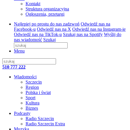
Kontakt
Struktura organizacyjna
Ogłoszenia, przetargi
Najlepiej po prostu do nas zadzwoń
Odwiedź nas na
Facebook-u
Odwiedź nas na X
Odwiedź nas na Instagram-ie
Odwiedź nas na TikTok-u
Szukaj nas na Spotify
Wyślij do
nas wiadomość
Szukaj
Menu
510 777 222
Wiadomości
Szczecin
Region
Polska i świat
Sport
Kultura
Biznes
Podcasty
Radio Szczecin
Radio Szczecin Extra
Muzyka