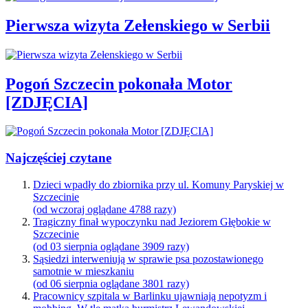
Pierwsza wizyta Zełenskiego w Serbii
Pogoń Szczecin pokonała Motor
[ZDJĘCIA]
Najczęściej czytane
Dzieci wpadły do zbiornika przy ul. Komuny Paryskiej w
Szczecinie
(od wczoraj oglądane 4788 razy)
Tragiczny finał wypoczynku nad Jeziorem Głębokie w
Szczecinie
(od 03 sierpnia oglądane 3909 razy)
Sąsiedzi interweniują w sprawie psa pozostawionego
samotnie w mieszkaniu
(od 06 sierpnia oglądane 3801 razy)
Pracownicy szpitala w Barlinku ujawniają nepotyzm i