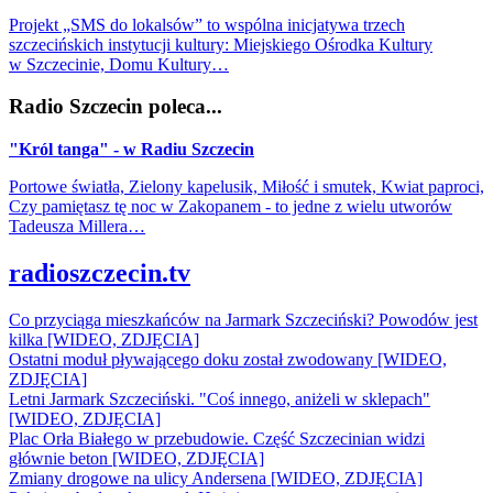
Projekt „SMS do lokalsów” to wspólna inicjatywa trzech
szczecińskich instytucji kultury: Miejskiego Ośrodka Kultury
w Szczecinie, Domu Kultury…
Radio Szczecin poleca...
"Król tanga" - w Radiu Szczecin
Portowe światła, Zielony kapelusik, Miłość i smutek, Kwiat paproci,
Czy pamiętasz tę noc w Zakopanem - to jedne z wielu utworów
Tadeusza Millera…
radioszczecin.tv
Co przyciąga mieszkańców na Jarmark Szczeciński? Powodów jest
kilka [WIDEO, ZDJĘCIA]
Ostatni moduł pływającego doku został zwodowany [WIDEO,
ZDJĘCIA]
Letni Jarmark Szczeciński. "Coś innego, aniżeli w sklepach"
[WIDEO, ZDJĘCIA]
Plac Orła Białego w przebudowie. Część Szczecinian widzi
głównie beton [WIDEO, ZDJĘCIA]
Zmiany drogowe na ulicy Andersena [WIDEO, ZDJĘCIA]