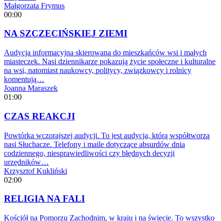
Małgorzata Frymus
00:00
NA SZCZECIŃSKIEJ ZIEMI
Audycja informacyjna skierowana do mieszkańców wsi i małych
miasteczek. Nasi dziennikarze pokazują życie społeczne i kulturalne
na wsi, natomiast naukowcy, politycy, związkowcy i rolnicy
komentują…
Joanna Maraszek
01:00
CZAS REAKCJI
Powtórka wczorajszej audycji. To jest audycja, którą współtworzą
nasi Słuchacze. Telefony i maile dotyczące absurdów dnia
codziennego, niesprawiedliwości czy błędnych decyzji
urzędników…
Krzysztof Kukliński
02:00
RELIGIA NA FALI
Kościół na Pomorzu Zachodnim, w kraju i na świecie. To wszystko