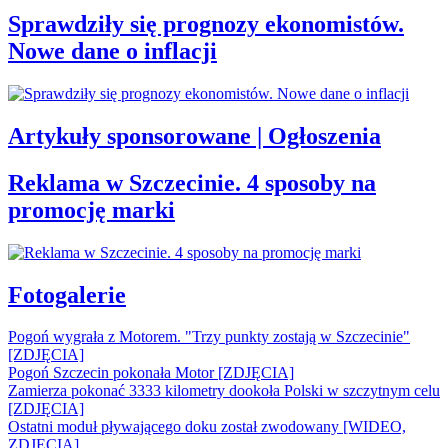
Sprawdziły się prognozy ekonomistów.
Nowe dane o inflacji
Artykuły sponsorowane | Ogłoszenia
Reklama w Szczecinie. 4 sposoby na
promocję marki
Fotogalerie
Pogoń wygrała z Motorem. "Trzy punkty zostają w Szczecinie"
[ZDJĘCIA]
Pogoń Szczecin pokonała Motor [ZDJĘCIA]
Zamierza pokonać 3333 kilometry dookoła Polski w szczytnym celu
[ZDJĘCIA]
Ostatni moduł pływającego doku został zwodowany [WIDEO,
ZDJĘCIA]