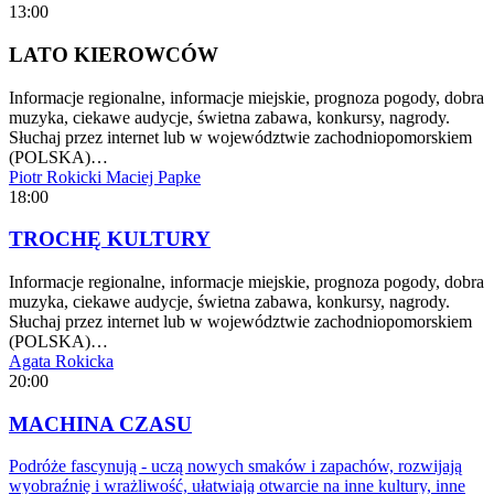
13:00
LATO KIEROWCÓW
Informacje regionalne, informacje miejskie, prognoza pogody, dobra
muzyka, ciekawe audycje, świetna zabawa, konkursy, nagrody.
Słuchaj przez internet lub w województwie zachodniopomorskiem
(POLSKA)…
Piotr Rokicki
Maciej Papke
18:00
TROCHĘ KULTURY
Informacje regionalne, informacje miejskie, prognoza pogody, dobra
muzyka, ciekawe audycje, świetna zabawa, konkursy, nagrody.
Słuchaj przez internet lub w województwie zachodniopomorskiem
(POLSKA)…
Agata Rokicka
20:00
MACHINA CZASU
Podróże fascynują - uczą nowych smaków i zapachów, rozwijają
wyobraźnię i wrażliwość, ułatwiają otwarcie na inne kultury, inne