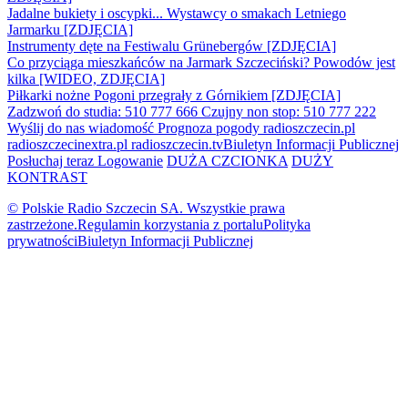
Jadalne bukiety i oscypki... Wystawcy o smakach Letniego
Jarmarku [ZDJĘCIA]
Instrumenty dęte na Festiwalu Grünebergów [ZDJĘCIA]
Co przyciąga mieszkańców na Jarmark Szczeciński? Powodów jest
kilka [WIDEO, ZDJĘCIA]
Piłkarki nożne Pogoni przegrały z Górnikiem [ZDJĘCIA]
Zadzwoń do studia: 510 777 666
Czujny non stop: 510 777 222
Wyślij do nas wiadomość
Prognoza pogody
radioszczecin.pl
radioszczecinextra.pl
radioszczecin.tv
Biuletyn Informacji Publicznej
Posłuchaj teraz
Logowanie
DUŻA CZCIONKA
DUŻY
KONTRAST
© Polskie Radio Szczecin SA. Wszystkie prawa
zastrzeżone.
Regulamin korzystania z portalu
Polityka
prywatności
Biuletyn Informacji Publicznej