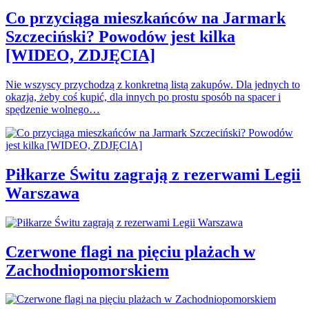
Co przyciąga mieszkańców na Jarmark
Szczeciński? Powodów jest kilka
[WIDEO, ZDJĘCIA]
Nie wszyscy przychodzą z konkretną listą zakupów. Dla jednych to
okazja, żeby coś kupić, dla innych po prostu sposób na spacer i
spędzenie wolnego…
Piłkarze Świtu zagrają z rezerwami Legii
Warszawa
Czerwone flagi na pięciu plażach w
Zachodniopomorskiem