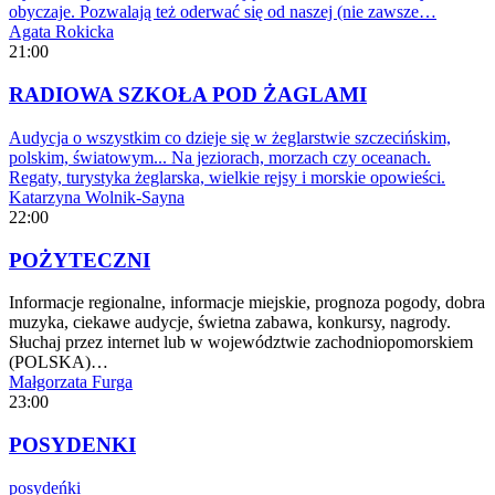
obyczaje. Pozwalają też oderwać się od naszej (nie zawsze…
Agata Rokicka
21:00
RADIOWA SZKOŁA POD ŻAGLAMI
Audycja o wszystkim co dzieje się w żeglarstwie szczecińskim,
polskim, światowym... Na jeziorach, morzach czy oceanach.
Regaty, turystyka żeglarska, wielkie rejsy i morskie opowieści.
Katarzyna Wolnik-Sayna
22:00
POŻYTECZNI
Informacje regionalne, informacje miejskie, prognoza pogody, dobra
muzyka, ciekawe audycje, świetna zabawa, konkursy, nagrody.
Słuchaj przez internet lub w województwie zachodniopomorskiem
(POLSKA)…
Małgorzata Furga
23:00
POSYDENKI
posydeńki