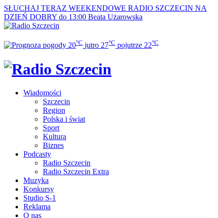
SŁUCHAJ TERAZ
WEEKENDOWE RADIO SZCZECIN NA
DZIEŃ DOBRY do 13:00
Beata Użarowska
°C
°C
°C
20
jutro
27
pojutrze
22
Wiadomości
Szczecin
Region
Polska i świat
Sport
Kultura
Biznes
Podcasty
Radio Szczecin
Radio Szczecin Extra
Muzyka
Konkursy
Studio S-1
Reklama
O nas