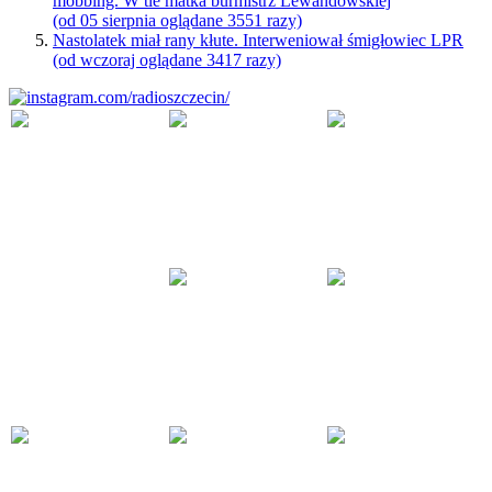
mobbing. W tle matka burmistrz Lewandowskiej
(od 05 sierpnia oglądane 3551 razy)
Nastolatek miał rany kłute. Interweniował śmigłowiec LPR
(od wczoraj oglądane 3417 razy)