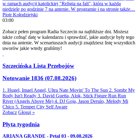
w ramach audycji katolickiej "Religia na fali", która w każdą
niedzielę po godzinie 7 na antenie. W programie i na stronie także…
Piotr Kołodziejski
03:00
Zobacz pełen program Radia Szczecin na najbliższe dni. Możesz
także cofnąć datę w kalendarzu i sprawdzić, jakie audycje były tego
dnia na antenie. W scenariuszach audycji znajdziesz listę wszystkich
uworów jakie wtedy graliśmy!
Szczecińska Lista Przebojów
Notowanie 1836 (07.08.2026)
1. Hugel, Imael Angel, Ultra Nate
Movin' To The Sun
2. Sombr
My
Body Isn't Ready
3. David Guetta, Alok, Stick Figure
Run Run
River (Angels Above Me)
4. DJ Goja, Jason Derulo, Melody
Mi
Chico
5. Temper City
Self Aware
Zobacz
Głosuj »
Płyta tygodnia
ARIANA GRANDE - Petal 03 - 09.08.2026