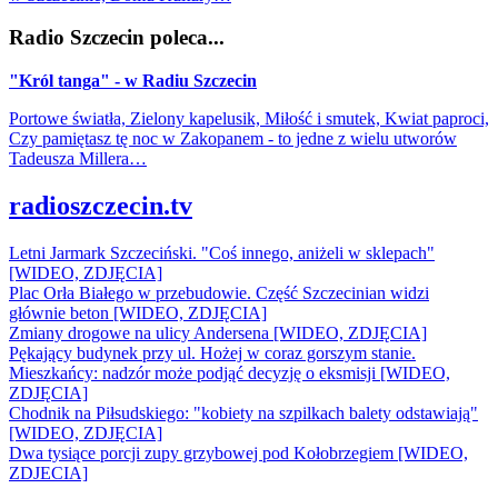
Radio Szczecin poleca...
"Król tanga" - w Radiu Szczecin
Portowe światła, Zielony kapelusik, Miłość i smutek, Kwiat paproci,
Czy pamiętasz tę noc w Zakopanem - to jedne z wielu utworów
Tadeusza Millera…
radioszczecin.tv
Letni Jarmark Szczeciński. "Coś innego, aniżeli w sklepach"
[WIDEO, ZDJĘCIA]
Plac Orła Białego w przebudowie. Część Szczecinian widzi
głównie beton [WIDEO, ZDJĘCIA]
Zmiany drogowe na ulicy Andersena [WIDEO, ZDJĘCIA]
Pękający budynek przy ul. Hożej w coraz gorszym stanie.
Mieszkańcy: nadzór może podjąć decyzję o eksmisji [WIDEO,
ZDJĘCIA]
Chodnik na Piłsudskiego: "kobiety na szpilkach balety odstawiają"
[WIDEO, ZDJĘCIA]
Dwa tysiące porcji zupy grzybowej pod Kołobrzegiem [WIDEO,
ZDJECIA]