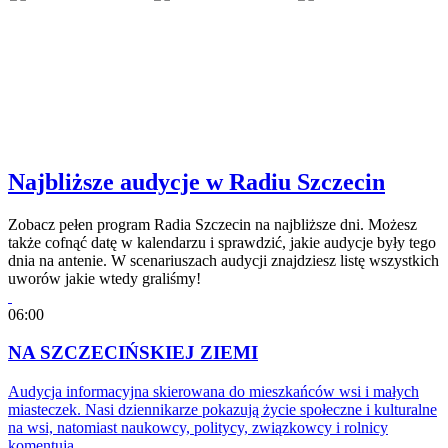
Najbliższe audycje w Radiu Szczecin
Zobacz pełen program Radia Szczecin na najbliższe dni. Możesz
także cofnąć datę w kalendarzu i sprawdzić, jakie audycje były tego
dnia na antenie. W scenariuszach audycji znajdziesz listę wszystkich
uworów jakie wtedy graliśmy!
06:00
NA SZCZECIŃSKIEJ ZIEMI
Audycja informacyjna skierowana do mieszkańców wsi i małych
miasteczek. Nasi dziennikarze pokazują życie społeczne i kulturalne
na wsi, natomiast naukowcy, politycy, związkowcy i rolnicy
komentują…