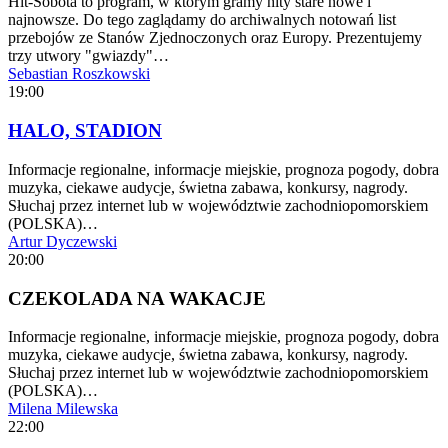
Hit-Sobota to program, w którym gramy hity stare nowe i
najnowsze. Do tego zaglądamy do archiwalnych notowań list
przebojów ze Stanów Zjednoczonych oraz Europy. Prezentujemy
trzy utwory "gwiazdy"…
Sebastian Roszkowski
19:00
HALO, STADION
Informacje regionalne, informacje miejskie, prognoza pogody, dobra
muzyka, ciekawe audycje, świetna zabawa, konkursy, nagrody.
Słuchaj przez internet lub w województwie zachodniopomorskiem
(POLSKA)…
Artur Dyczewski
20:00
CZEKOLADA NA WAKACJE
Informacje regionalne, informacje miejskie, prognoza pogody, dobra
muzyka, ciekawe audycje, świetna zabawa, konkursy, nagrody.
Słuchaj przez internet lub w województwie zachodniopomorskiem
(POLSKA)…
Milena Milewska
22:00