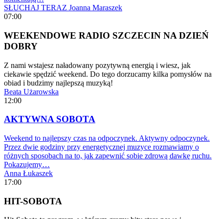
SŁUCHAJ TERAZ
Joanna Maraszek
07:00
WEEKENDOWE RADIO SZCZECIN NA DZIEŃ
DOBRY
Z nami wstajesz naładowany pozytywną energią i wiesz, jak
ciekawie spędzić weekend. Do tego dorzucamy kilka pomysłów na
obiad i budzimy najlepszą muzyką!
Beata Użarowska
12:00
AKTYWNA SOBOTA
Weekend to najlepszy czas na odpoczynek. Aktywny odpoczynek.
Przez dwie godziny przy energetycznej muzyce rozmawiamy o
różnych sposobach na to, jak zapewnić sobie zdrową dawkę ruchu.
Pokazujemy…
Anna Łukaszek
17:00
HIT-SOBOTA