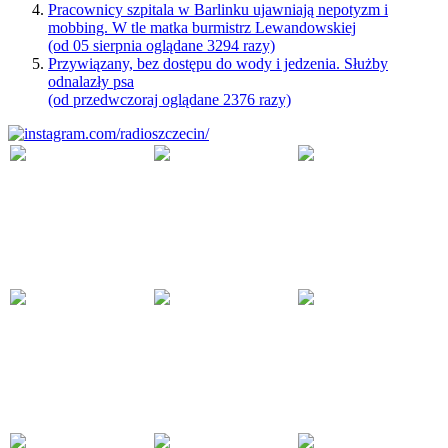
Pracownicy szpitala w Barlinku ujawniają nepotyzm i
mobbing. W tle matka burmistrz Lewandowskiej
(od 05 sierpnia oglądane 3294 razy)
Przywiązany, bez dostępu do wody i jedzenia. Służby
odnalazły psa
(od przedwczoraj oglądane 2376 razy)