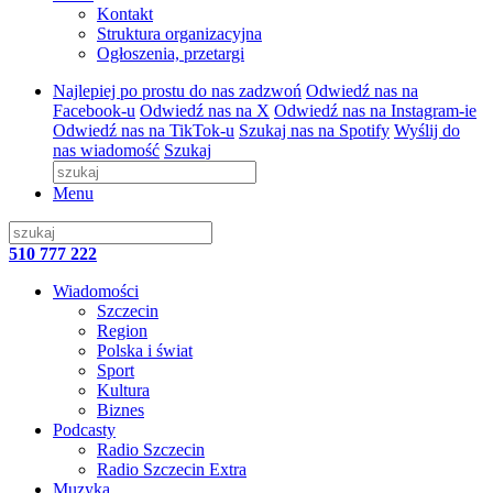
Kontakt
Struktura organizacyjna
Ogłoszenia, przetargi
Najlepiej po prostu do nas zadzwoń
Odwiedź nas na
Facebook-u
Odwiedź nas na X
Odwiedź nas na Instagram-ie
Odwiedź nas na TikTok-u
Szukaj nas na Spotify
Wyślij do
nas wiadomość
Szukaj
Menu
510 777 222
Wiadomości
Szczecin
Region
Polska i świat
Sport
Kultura
Biznes
Podcasty
Radio Szczecin
Radio Szczecin Extra
Muzyka