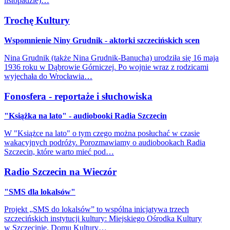
listopadzie)…
Trochę Kultury
Wspomnienie Niny Grudnik - aktorki szczecińskich scen
Nina Grudnik (także Nina Grudnik-Banucha) urodziła się 16 maja
1936 roku w Dąbrowie Górniczej. Po wojnie wraz z rodzicami
wyjechała do Wrocławia…
Fonosfera - reportaże i słuchowiska
"Książka na lato" - audiobooki Radia Szczecin
W "Książce na lato" o tym czego można posłuchać w czasie
wakacyjnych podróży. Porozmawiamy o audiobookach Radia
Szczecin, które warto mieć pod…
Radio Szczecin na Wieczór
"SMS dla lokalsów"
Projekt „SMS do lokalsów” to wspólna inicjatywa trzech
szczecińskich instytucji kultury: Miejskiego Ośrodka Kultury
w Szczecinie, Domu Kultury…