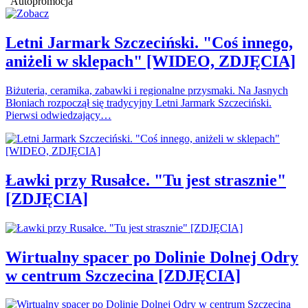
Autopromocja
Letni Jarmark Szczeciński. "Coś innego,
aniżeli w sklepach" [WIDEO, ZDJĘCIA]
Biżuteria, ceramika, zabawki i regionalne przysmaki. Na Jasnych
Błoniach rozpoczął się tradycyjny Letni Jarmark Szczeciński.
Pierwsi odwiedzający…
Ławki przy Rusałce. "Tu jest strasznie"
[ZDJĘCIA]
Wirtualny spacer po Dolinie Dolnej Odry
w centrum Szczecina [ZDJĘCIA]