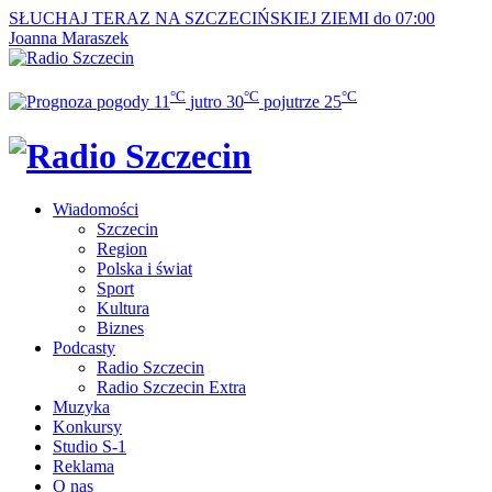
SŁUCHAJ TERAZ
NA SZCZECIŃSKIEJ ZIEMI do 07:00
Joanna Maraszek
°C
°C
°C
11
jutro
30
pojutrze
25
Wiadomości
Szczecin
Region
Polska i świat
Sport
Kultura
Biznes
Podcasty
Radio Szczecin
Radio Szczecin Extra
Muzyka
Konkursy
Studio S-1
Reklama
O nas