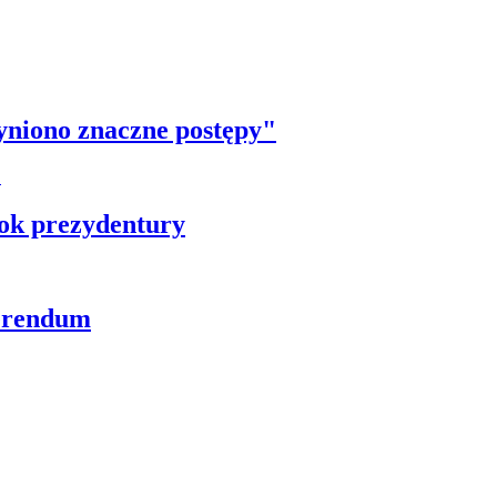
yniono znaczne postępy"
ok prezydentury
ferendum