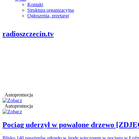
Kontakt
Struktura organizacyjna
Ogłoszenia, przetargi
radioszczecin.tv
Autopromocja
Autopromocja
Pociąg uderzył w powalone drzewo [ZDJĘ
Blisko 140 pasażerów utknęło w środę wieczorem w pociągu w Łoźn