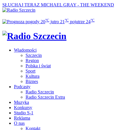
SŁUCHAJ TERAZ
MICHAEL GRAY - THE WEEKEND
°C
°C
°C
20
jutro
21
pojutrze
24
Wiadomości
Szczecin
Region
Polska i świat
Sport
Kultura
Biznes
Podcasty
Radio Szczecin
Radio Szczecin Extra
Muzyka
Konkursy
Studio S-1
Reklama
O nas
Kontakt