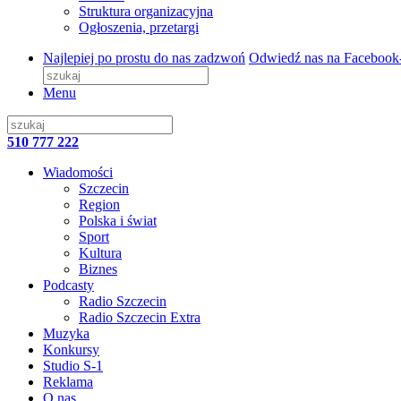
Struktura organizacyjna
Ogłoszenia, przetargi
Najlepiej po prostu do nas zadzwoń
Odwiedź nas na Facebook
Menu
510 777 222
Wiadomości
Szczecin
Region
Polska i świat
Sport
Kultura
Biznes
Podcasty
Radio Szczecin
Radio Szczecin Extra
Muzyka
Konkursy
Studio S-1
Reklama
O nas