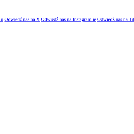
-u
Odwiedź nas na X
Odwiedź nas na Instagram-ie
Odwiedź nas na Ti