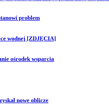
stanowi problem
piłce wodnej [ZDJĘCIA]
anie ośrodek wsparcia
zyskał nowe oblicze