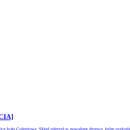
CIA]
icy koło Goleniowa. Skład uderzył w powalone drzewo, które uszkod