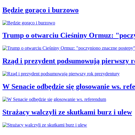
Będzie gorąco i burzowo
Trump o otwarciu Cieśniny Ormuz: "pocz
Rząd i prezydent podsumowują pierwszy r
W Senacie odbędzie się głosowanie ws. re
Strażacy walczyli ze skutkami burz i ulew