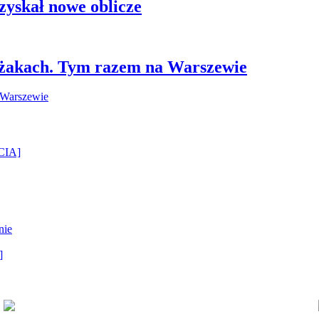
zyskał nowe oblicze
leżakach. Tym razem na Warszewie
ĘCIA]
nie
]