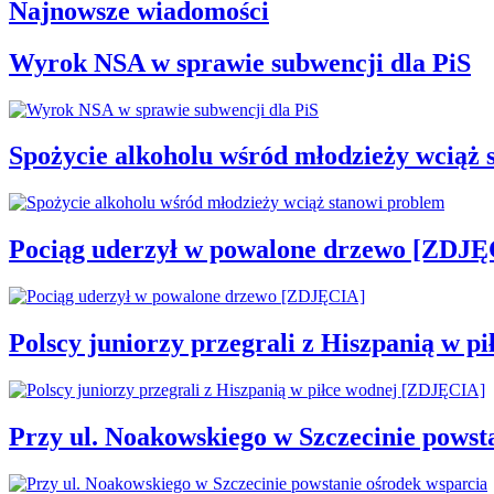
Najnowsze wiadomości
Wyrok NSA w sprawie subwencji dla PiS
Spożycie alkoholu wśród młodzieży wciąż 
Pociąg uderzył w powalone drzewo [ZDJĘ
Polscy juniorzy przegrali z Hiszpanią w 
Przy ul. Noakowskiego w Szczecinie powst