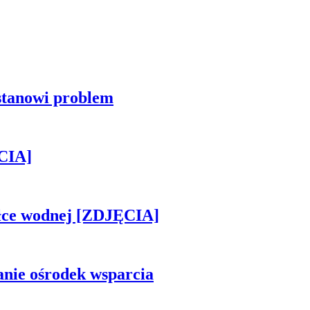
stanowi problem
CIA]
piłce wodnej [ZDJĘCIA]
anie ośrodek wsparcia