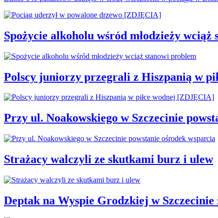
Spożycie alkoholu wśród młodzieży wciąż 
Polscy juniorzy przegrali z Hiszpanią w 
Przy ul. Noakowskiego w Szczecinie powst
Strażacy walczyli ze skutkami burz i ulew
Deptak na Wyspie Grodzkiej w Szczecinie 