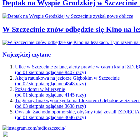
Deptak na Wyspie Grodzkiej w Szczecinie 
W Szczecinie znów odbędzie się Kino na 
Najczęściej czytane
Ulice w Szczecinie zalane, alerty prawie w całym kraju [ZDJ
(od 01 sierpnia oglądane 8407 razy)
Akcja ratunkowa na jeziorze Głębokim w Szczecinie
(od 02 sierpnia oglądane 4848 razy)
Pożar domu w Mierzynie
(od 01 sierpnia oglądane 4145 razy)
Tragiczny finał wypoczynku nad Jeziorem Głębokie w Szczeci
(od 03 sierpnia oglądane 3638 razy)
Owsiak: Zachodniopomorskie, obyśmy tutaj zostali [ZDJĘCIA
(od 01 sierpnia oglądane 3046 razy)