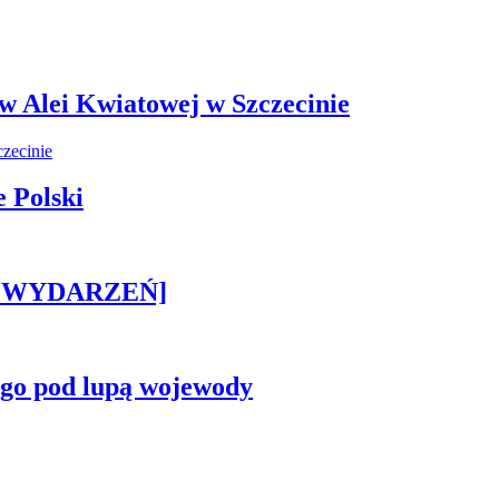
 w Alei Kwiatowej w Szczecinie
 Polski
STA WYDARZEŃ]
ego pod lupą wojewody