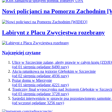
Nowi policjanci na Pomorzu Zachodnim 
Labirynt z Placu Zwycięstwa rozebrany
Najczęściej czytane
Ulice w Szczecinie zalane, alerty prawie w całym kraju [ZDJ
(od 01 sierpnia oglądane 8490 razy)
Akcja ratunkowa na jeziorze Głębokim w Szczecinie
(od 02 sierpnia oglądane 4936 razy)
Pożar domu w Mierzynie
(od 01 sierpnia oglądane 4221 razy)
Tragiczny finał wypoczynku nad Jeziorem Głębokie w Szczeci
(od 03 sierpnia oglądane 3728 razy)
Sąsiedzi interweniują w sprawie psa pozostawionego samotnie
(od wczoraj oglądane 3256 razy)