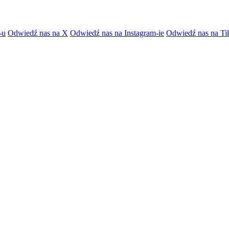
-u
Odwiedź nas na X
Odwiedź nas na Instagram-ie
Odwiedź nas na Ti