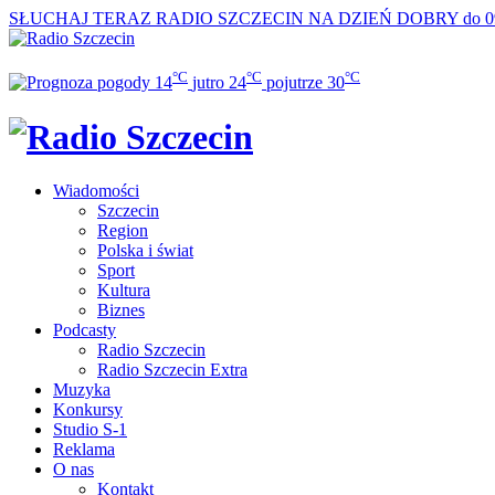
SŁUCHAJ TERAZ
RADIO SZCZECIN NA DZIEŃ DOBRY do 0
°C
°C
°C
14
jutro
24
pojutrze
30
Wiadomości
Szczecin
Region
Polska i świat
Sport
Kultura
Biznes
Podcasty
Radio Szczecin
Radio Szczecin Extra
Muzyka
Konkursy
Studio S-1
Reklama
O nas
Kontakt