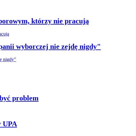
borowym, którzy nie pracują
anii wyborczej nie zejdę nigdy"
 być problem
y UPA