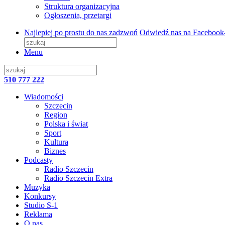
Struktura organizacyjna
Ogłoszenia, przetargi
Najlepiej po prostu do nas zadzwoń
Odwiedź nas na Facebook
Menu
510 777 222
Wiadomości
Szczecin
Region
Polska i świat
Sport
Kultura
Biznes
Podcasty
Radio Szczecin
Radio Szczecin Extra
Muzyka
Konkursy
Studio S-1
Reklama
O nas