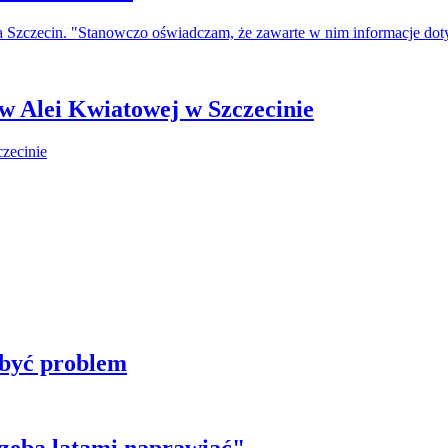
a Szczecin. "Stanowczo oświadczam, że zawarte w nim informacje do
 w Alei Kwiatowej w Szczecinie
 być problem
trzeba latami naprawiać"