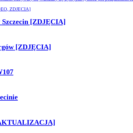
sny Szczecin [ZDJĘCIA]
ergów [ZDJĘCIA]
W107
ecinie
h [AKTUALIZACJA]