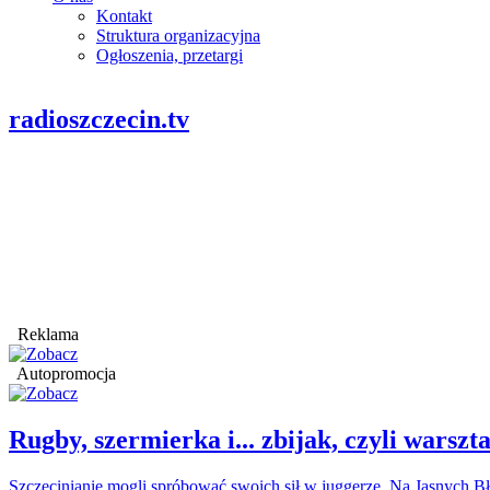
Kontakt
Struktura organizacyjna
Ogłoszenia, przetargi
radioszczecin.tv
Reklama
Autopromocja
Rugby, szermierka i... zbijak, czyli war
Szczecinianie mogli spróbować swoich sił w juggerze. Na Jasnych Bł