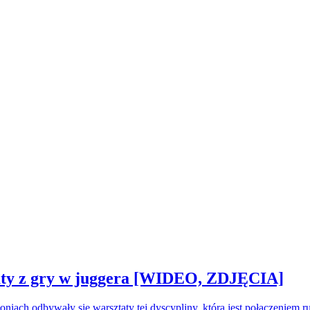
sztaty z gry w juggera [WIDEO, ZDJĘCIA]
oniach odbywały się warsztaty tej dyscypliny, która jest połączeniem