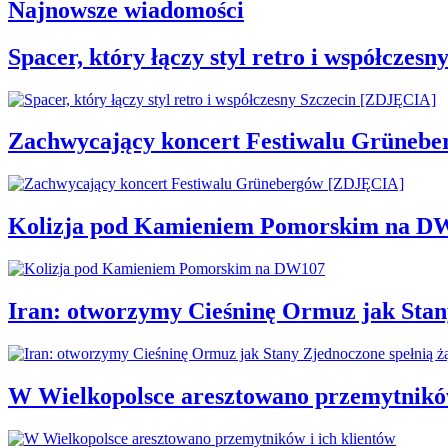
Najnowsze wiadomości
Spacer, który łączy styl retro i współcze
Zachwycający koncert Festiwalu Grüneb
Kolizja pod Kamieniem Pomorskim na D
Iran: otworzymy Cieśninę Ormuz jak Stan
W Wielkopolsce aresztowano przemytników