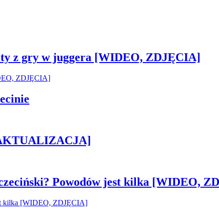
sztaty z gry w juggera [WIDEO, ZDJĘCIA]
ecinie
h [AKTUALIZACJA]
czeciński? Powodów jest kilka [WIDEO, Z