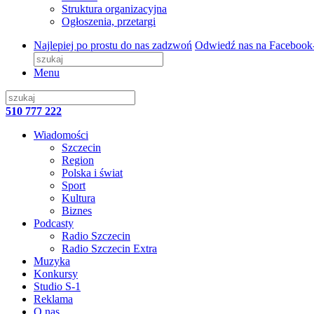
Struktura organizacyjna
Ogłoszenia, przetargi
Najlepiej po prostu do nas zadzwoń
Odwiedź nas na Facebook
Menu
510 777 222
Wiadomości
Szczecin
Region
Polska i świat
Sport
Kultura
Biznes
Podcasty
Radio Szczecin
Radio Szczecin Extra
Muzyka
Konkursy
Studio S-1
Reklama
O nas