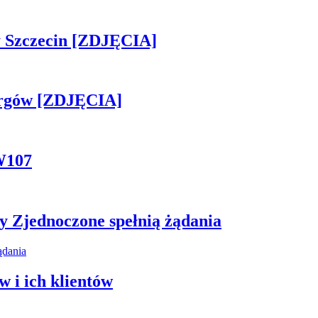
sny Szczecin [ZDJĘCIA]
ergów [ZDJĘCIA]
W107
y Zjednoczone spełnią żądania
 i ich klientów