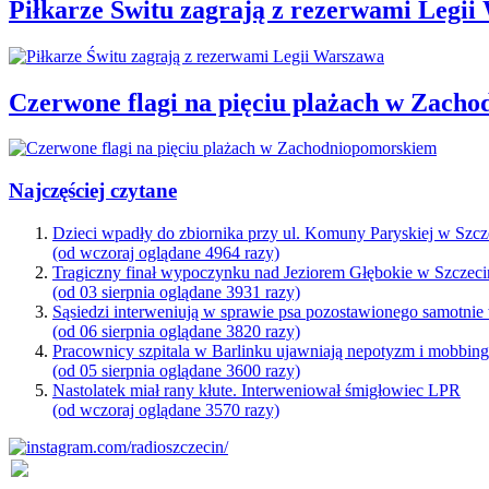
Piłkarze Świtu zagrają z rezerwami Legi
Czerwone flagi na pięciu plażach w Zach
Najczęściej czytane
Dzieci wpadły do zbiornika przy ul. Komuny Paryskiej w Szcz
(od wczoraj oglądane 4964 razy)
Tragiczny finał wypoczynku nad Jeziorem Głębokie w Szczeci
(od 03 sierpnia oglądane 3931 razy)
Sąsiedzi interweniują w sprawie psa pozostawionego samotnie
(od 06 sierpnia oglądane 3820 razy)
Pracownicy szpitala w Barlinku ujawniają nepotyzm i mobbin
(od 05 sierpnia oglądane 3600 razy)
Nastolatek miał rany kłute. Interweniował śmigłowiec LPR
(od wczoraj oglądane 3570 razy)