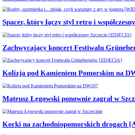
Spacer, który łączy styl retro i współcze
Zachwycający koncert Festiwalu Grüneb
Kolizja pod Kamieniem Pomorskim na D
Mateusz Łęgowski ponownie zagrał w Szcz
Korki na zachodniopomorskich drogac