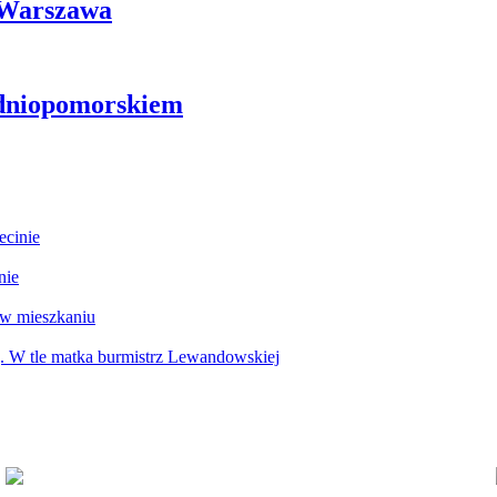
i Warszawa
odniopomorskiem
ecinie
nie
 w mieszkaniu
g. W tle matka burmistrz Lewandowskiej