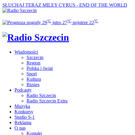
SŁUCHAJ TERAZ
MILEY CYRUS - END OF THE WORLD
°C
°C
°C
29
jutro
27
pojutrze
22
Wiadomości
Szczecin
Region
Polska i świat
Sport
Kultura
Biznes
Podcasty
Radio Szczecin
Radio Szczecin Extra
Muzyka
Konkursy
Studio S-1
Reklama
O nas
Kontakt