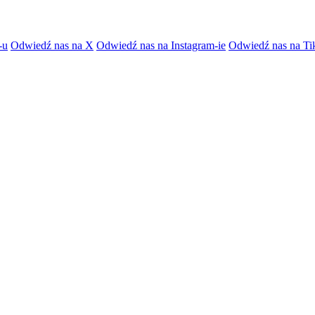
-u
Odwiedź nas na X
Odwiedź nas na Instagram-ie
Odwiedź nas na Ti