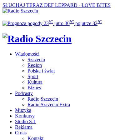
SŁUCHAJ TERAZ
DEF LEPPARD - LOVE BITES
°C
°C
°C
23
jutro
30
pojutrze
32
Wiadomości
Szczecin
Region
Polska i świat
Sport
Kultura
Biznes
Podcasty
Radio Szczecin
Radio Szczecin Extra
Muzyka
Konkursy
Studio S-1
Reklama
O nas
Kontakt