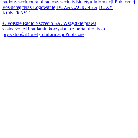
radioszczecinextra.pl
radioszczecin.tv
Biuletyn Informacji Publicznej
Posłuchaj teraz
Logowanie
DUŻA CZCIONKA
DUŻY
KONTRAST
© Polskie Radio Szczecin SA. Wszystkie prawa
zastrzeżone.
Regulamin korzystania z portalu
Polityka
prywatności
Biuletyn Informacji Publicznej