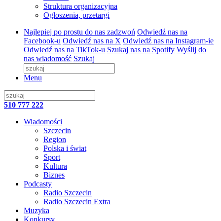
Struktura organizacyjna
Ogłoszenia, przetargi
Najlepiej po prostu do nas zadzwoń
Odwiedź nas na
Facebook-u
Odwiedź nas na X
Odwiedź nas na Instagram-ie
Odwiedź nas na TikTok-u
Szukaj nas na Spotify
Wyślij do
nas wiadomość
Szukaj
Menu
510 777 222
Wiadomości
Szczecin
Region
Polska i świat
Sport
Kultura
Biznes
Podcasty
Radio Szczecin
Radio Szczecin Extra
Muzyka
Konkursy