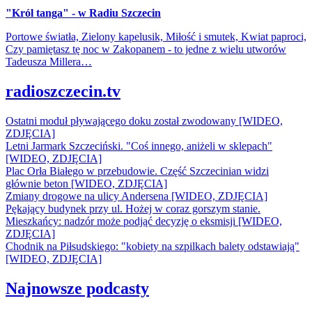
"Król tanga" - w Radiu Szczecin
Portowe światła, Zielony kapelusik, Miłość i smutek, Kwiat paproci,
Czy pamiętasz tę noc w Zakopanem - to jedne z wielu utworów
Tadeusza Millera…
radioszczecin.tv
Ostatni moduł pływającego doku został zwodowany [WIDEO,
ZDJĘCIA]
Letni Jarmark Szczeciński. "Coś innego, aniżeli w sklepach"
[WIDEO, ZDJĘCIA]
Plac Orła Białego w przebudowie. Część Szczecinian widzi
głównie beton [WIDEO, ZDJĘCIA]
Zmiany drogowe na ulicy Andersena [WIDEO, ZDJĘCIA]
Pękający budynek przy ul. Hożej w coraz gorszym stanie.
Mieszkańcy: nadzór może podjąć decyzję o eksmisji [WIDEO,
ZDJĘCIA]
Chodnik na Piłsudskiego: "kobiety na szpilkach balety odstawiają"
[WIDEO, ZDJĘCIA]
Najnowsze podcasty