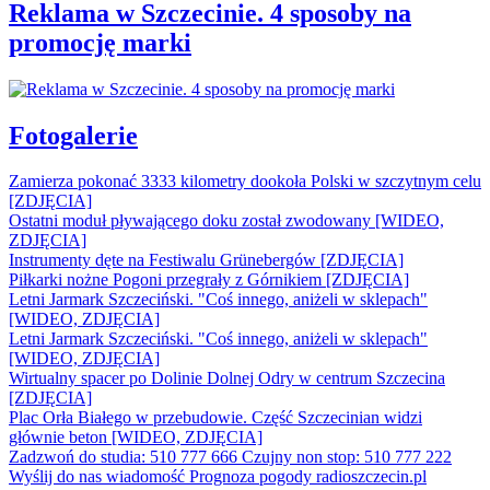
Reklama w Szczecinie. 4 sposoby na
promocję marki
Fotogalerie
Zamierza pokonać 3333 kilometry dookoła Polski w szczytnym celu
[ZDJĘCIA]
Ostatni moduł pływającego doku został zwodowany [WIDEO,
ZDJĘCIA]
Instrumenty dęte na Festiwalu Grünebergów [ZDJĘCIA]
Piłkarki nożne Pogoni przegrały z Górnikiem [ZDJĘCIA]
Letni Jarmark Szczeciński. "Coś innego, aniżeli w sklepach"
[WIDEO, ZDJĘCIA]
Letni Jarmark Szczeciński. "Coś innego, aniżeli w sklepach"
[WIDEO, ZDJĘCIA]
Wirtualny spacer po Dolinie Dolnej Odry w centrum Szczecina
[ZDJĘCIA]
Plac Orła Białego w przebudowie. Część Szczecinian widzi
głównie beton [WIDEO, ZDJĘCIA]
Zadzwoń do studia: 510 777 666
Czujny non stop: 510 777 222
Wyślij do nas wiadomość
Prognoza pogody
radioszczecin.pl