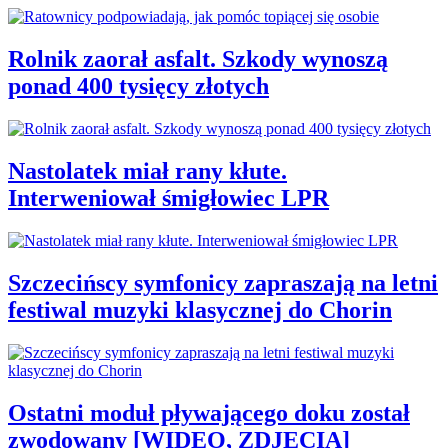
Rolnik zaorał asfalt. Szkody wynoszą
ponad 400 tysięcy złotych
Nastolatek miał rany kłute.
Interweniował śmigłowiec LPR
Szczecińscy symfonicy zapraszają na letni
festiwal muzyki klasycznej do Chorin
Ostatni moduł pływającego doku został
zwodowany [WIDEO, ZDJĘCIA]