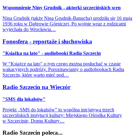
Wspomnienie Niny Grudnik - aktorki szczecińskich scen
Nina Grudnik (także Nina Grudnik-Banucha) urodziła się 16 maja
1936 roku w Dąbrowie Górniczej. Po wojnie wraz z rodzicami
wyjechała do Wrocławia…
Fonosfera - reportaże i słuchowiska
"Książka na lato" - audiobooki Radia Szczecin
W "Książce na lato" o tym czego można posłuchać w czasie
wakacyjnych podróży. Porozmawiamy o audiobookach Radia
Szczecin, które warto mieć pod…
Radio Szczecin na Wieczór
"SMS dla lokalsów"
Projekt „SMS do lokalsów” to wspólna inicjatywa trzech
szczecińskich instytucji kultury: Miejskiego Ośrodka Kultury
w Szczecinie, Domu Kultury…
Radio Szczecin poleca...