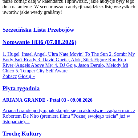
także cofnąć datę w kalendarzu i sprawdzić, jakie audycje były tego
dnia na antenie. W scenariuszach audycji znajdziesz listę wszystkich
uworów jakie wtedy graliśmy!
Szczecińska Lista Przebojów
Notowanie 1836 (07.08.2026)
1. Hugel, Imael Angel, Ultra Nate
Movin' To The Sun
2. Sombr
My
Body Isn't Ready
3. David Guetta, Alok, Stick Figure
Run Run
River (Angels Above Me)
4. DJ Goja, Jason Derulo, Melody
Mi
Chico
5. Temper City
Self Aware
Zobacz
Głosuj »
Płyta tygodnia
ARIANA GRANDE - Petal 03 - 09.08.2026
Ariana Grande po tym, jak skupiła się na aktorstwie i zagrała m.in. z
Robertem De Niro (premiera filmu "Poznaj swojego teścia" już w
listopadzie)…
Trochę Kultury