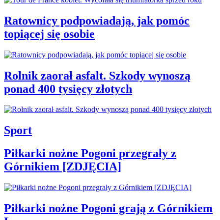
Ratownicy podpowiadają, jak pomóc
topiącej się osobie
Rolnik zaorał asfalt. Szkody wynoszą
ponad 400 tysięcy złotych
Sport
Piłkarki nożne Pogoni przegrały z
Górnikiem [ZDJĘCIA]
Piłkarki nożne Pogoni grają z Górnikiem