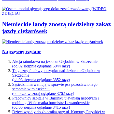
Niemieckie landy znoszą niedzielny zakaz
jazdy ciężarówek
Najczęściej czytane
Akcja ratunkowa na jeziorze Głębokim w Szczecinie
(od 02 sierpnia oglądane 5044 razy)
Tragiczny finał wypoczynku nad Jeziorem Głębokie w
Szczecinie
(od 03 sierpnia oglądane 3852 razy)
Sąsiedzi interweniują w sprawie psa pozostawionego
samotnie w mieszkaniu
(od przedwczoraj oglądane 3762 razy)
Pracownicy szpitala w Barlinku ujawniają nepotyzm i
mobbing. W tle matka burmistrz Lewandowskiej
(od 05 sierpnia oglądane 3415 razy)
Dzieci wpadły do zbiornika przy ul. Komuny Paryskiej w