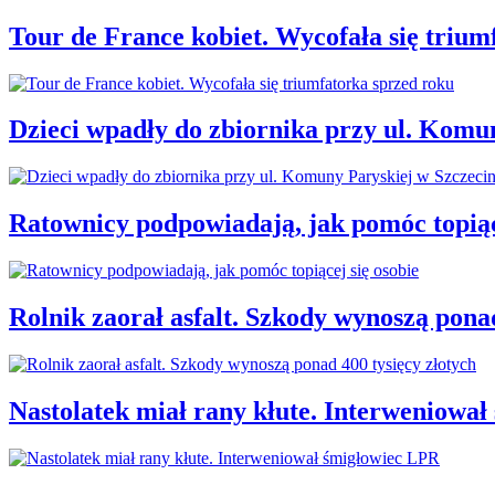
Tour de France kobiet. Wycofała się trium
Dzieci wpadły do zbiornika przy ul. Komu
Ratownicy podpowiadają, jak pomóc topiąc
Rolnik zaorał asfalt. Szkody wynoszą ponad
Nastolatek miał rany kłute. Interweniowa