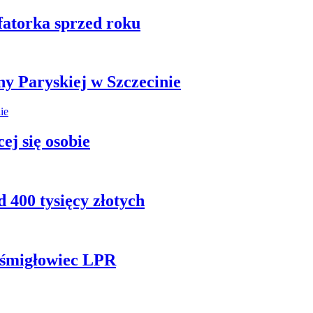
fatorka sprzed roku
ny Paryskiej w Szczecinie
ej się osobie
 400 tysięcy złotych
ł śmigłowiec LPR