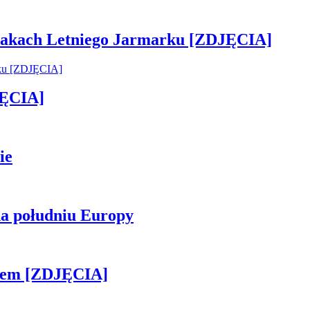
 smakach Letniego Jarmarku [ZDJĘCIA]
JĘCIA]
ie
na południu Europy
kiem [ZDJĘCIA]