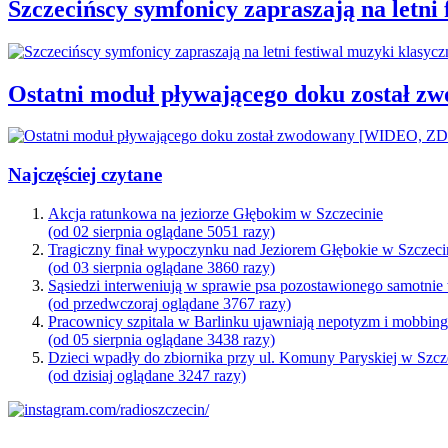
Szczecińscy symfonicy zapraszają na letni
Ostatni moduł pływającego doku został
Najczęściej czytane
Akcja ratunkowa na jeziorze Głębokim w Szczecinie
(od 02 sierpnia oglądane 5051 razy)
Tragiczny finał wypoczynku nad Jeziorem Głębokie w Szczeci
(od 03 sierpnia oglądane 3860 razy)
Sąsiedzi interweniują w sprawie psa pozostawionego samotnie
(od przedwczoraj oglądane 3767 razy)
Pracownicy szpitala w Barlinku ujawniają nepotyzm i mobbin
(od 05 sierpnia oglądane 3438 razy)
Dzieci wpadły do zbiornika przy ul. Komuny Paryskiej w Szcz
(od dzisiaj oglądane 3247 razy)