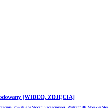
 zwodowany [WIDEO, ZDJĘCIA]
ecinie. Powstaje w Stoczni Szczecińskiej „Wulkan” dla Morskiej S