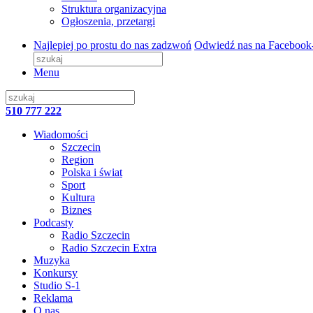
Struktura organizacyjna
Ogłoszenia, przetargi
Najlepiej po prostu do nas zadzwoń
Odwiedź nas na Facebook
Menu
510 777 222
Wiadomości
Szczecin
Region
Polska i świat
Sport
Kultura
Biznes
Podcasty
Radio Szczecin
Radio Szczecin Extra
Muzyka
Konkursy
Studio S-1
Reklama
O nas