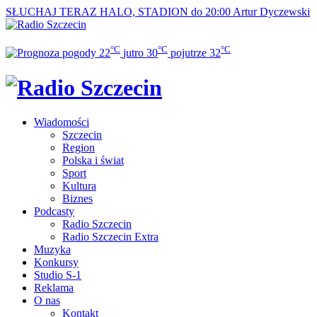
SŁUCHAJ TERAZ
HALO, STADION do 20:00
Artur Dyczewski
°C
°C
°C
22
jutro
30
pojutrze
32
Wiadomości
Szczecin
Region
Polska i świat
Sport
Kultura
Biznes
Podcasty
Radio Szczecin
Radio Szczecin Extra
Muzyka
Konkursy
Studio S-1
Reklama
O nas
Kontakt