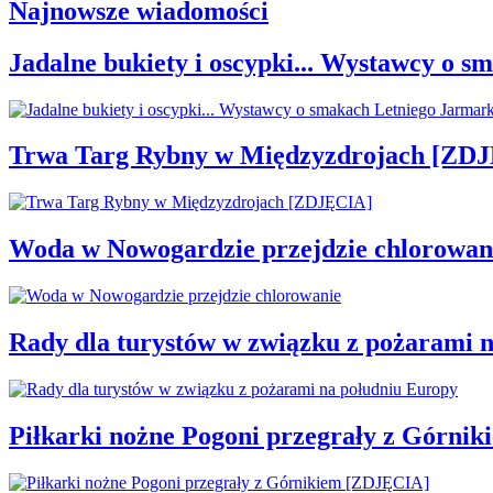
Najnowsze wiadomości
Jadalne bukiety i oscypki... Wystawcy o
Trwa Targ Rybny w Międzyzdrojach [ZD
Woda w Nowogardzie przejdzie chlorowan
Rady dla turystów w związku z pożarami 
Piłkarki nożne Pogoni przegrały z Górni