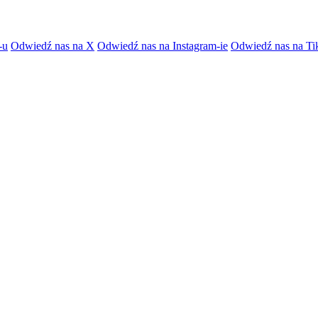
-u
Odwiedź nas na X
Odwiedź nas na Instagram-ie
Odwiedź nas na Ti