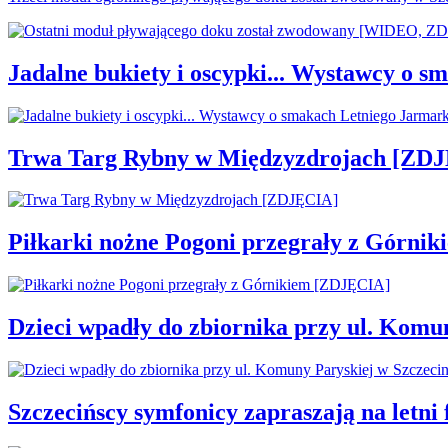
Jadalne bukiety i oscypki... Wystawcy o
Trwa Targ Rybny w Międzyzdrojach [ZD
Piłkarki nożne Pogoni przegrały z Górni
Dzieci wpadły do zbiornika przy ul. Komu
Szczecińscy symfonicy zapraszają na letni