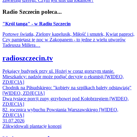
zawierają szeregi. Czym jest sms dla lokalsów?
Radio Szczecin poleca...
"Król tanga" - w Radiu Szczecin
Portowe światła, Zielony kapelusik, Miłość i smutek, Kwiat paproci,
Czy pamiętasz tę noc w Zakopanem - to jedne z wielu utworów
Tadeusza Millera…
radioszczecin.tv
Pękający budynek przy ul. Hożej w coraz gorszym stanie.
Mieszkańcy: nadzór może podjąć decyzję o eksmisji [WIDEO,
ZDJĘCIA]
Chodnik na Piłsudskiego: "kobiety na szpilkach balety odstawiają"
[WIDEO, ZDJĘCIA]
Dwa tysiące porcji zupy grzybowej pod Kołobrzegiem [WIDEO,
ZDJECIA]
82. rocznica wybuchu Powstania Warszawskiego [WIDEO,
ZDJĘCIA]
31.07.2026
Zlikwidowali plantację konopi