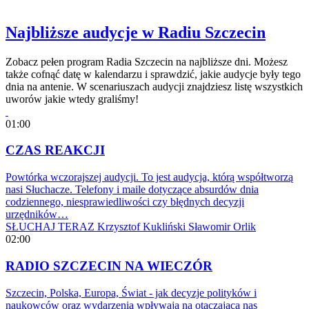
Najbliższe audycje w Radiu Szczecin
Zobacz pełen program Radia Szczecin na najbliższe dni. Możesz
także cofnąć datę w kalendarzu i sprawdzić, jakie audycje były tego
dnia na antenie. W scenariuszach audycji znajdziesz listę wszystkich
uworów jakie wtedy graliśmy!
01:00
CZAS REAKCJI
Powtórka wczorajszej audycji. To jest audycja, którą współtworzą
nasi Słuchacze. Telefony i maile dotyczące absurdów dnia
codziennego, niesprawiedliwości czy błędnych decyzji
urzędników…
SŁUCHAJ TERAZ
Krzysztof Kukliński
Sławomir Orlik
02:00
RADIO SZCZECIN NA WIECZÓR
Szczecin, Polska, Europa, Świat - jak decyzje polityków i
naukowców oraz wydarzenia wpływają na otaczającą nas