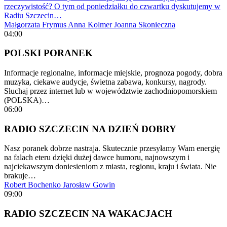
rzeczywistość? O tym od poniedziałku do czwartku dyskutujemy w
Radiu Szczecin…
Małgorzata Frymus
Anna Kolmer
Joanna Skonieczna
04:00
POLSKI PORANEK
Informacje regionalne, informacje miejskie, prognoza pogody, dobra
muzyka, ciekawe audycje, świetna zabawa, konkursy, nagrody.
Słuchaj przez internet lub w województwie zachodniopomorskiem
(POLSKA)…
06:00
RADIO SZCZECIN NA DZIEŃ DOBRY
Nasz poranek dobrze nastraja. Skutecznie przesyłamy Wam energię
na falach eteru dzięki dużej dawce humoru, najnowszym i
najciekawszym doniesieniom z miasta, regionu, kraju i świata. Nie
brakuje…
Robert Bochenko
Jarosław Gowin
09:00
RADIO SZCZECIN NA WAKACJACH