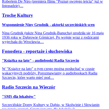
Robertem De Niro (premiera filmu "Poznaj swojego teścia" już w
listopadzie)…
Trochę Kultury
Wspomnienie Niny Grudnik - aktorki szczecińskich scen
Nina Grudnik (także Nina Grudnik-Banucha) urodziła się 16 maja
1936 roku w Dąbrowie Górniczej. Po wojnie wraz z rodzicami
wyjechała do Wrocławia…
Fonosfera - reportaże i słuchowiska
"Książka na lato" - audiobooki Radia Szczecin
W "Książce na lato" o tym czego można posłuchać w czasie
wakacyjnych podróży. Porozmawiamy o audiobookach Radia
Szczecin, które warto mieć pod…
Radio Szczecin na Wieczór
"SMS dla lokalsów"
Szczecińskie Domy Kultury w Dąbiu, w Skolwinie i Słowianin