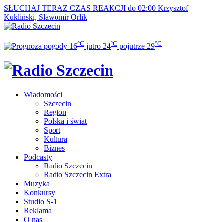
SŁUCHAJ TERAZ
CZAS REAKCJI do 02:00
Krzysztof
Kukliński, Sławomir Orlik
°C
°C
°C
16
jutro
24
pojutrze
29
Wiadomości
Szczecin
Region
Polska i świat
Sport
Kultura
Biznes
Podcasty
Radio Szczecin
Radio Szczecin Extra
Muzyka
Konkursy
Studio S-1
Reklama
O nas