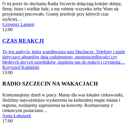
O tej porze do słuchania Radia Szczecin dołączają kolejne sklepy,
firmy, biura i wielkie hale, a my robimy wszystko żeby Wam się
przyjemniej pracowało. Gramy przeboje przy których czas
szybciej…
Grzegorz Lament
12:00
CZAS REAKCJI
To jest audycja, którą współtworzą nasi Słuchacze. Telefony i maile
dotyczące absurdów dnia codziennego, niesprawiedliwości czy
błędnych decyzji urzędników, inspirują nas do reakcji i czynienia…
Krzysztof Kukliński
13:00
RADIO SZCZECIN NA WAKACJACH
Kontynuujemy dzień w pracy. Mamy dla was lokalne ciekawostki,
śledzimy najważniejsze wydarzenia na kulturalnej mapie miasta i
regionu, rozdajemy zaproszenia na koncerty. Rozmawiamy z
ciekawymi postaciami…
Anna Łukaszek
17:00