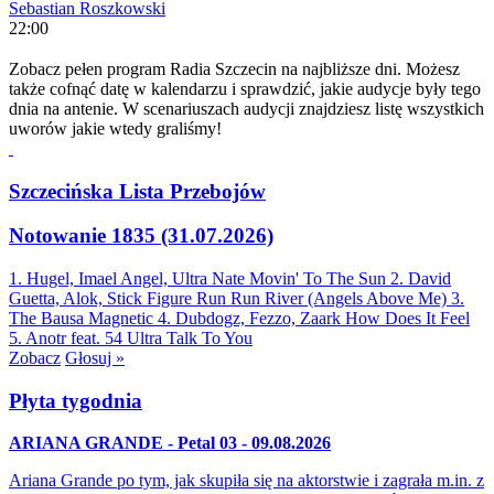
Sebastian Roszkowski
22:00
Zobacz pełen program Radia Szczecin na najbliższe dni. Możesz
także cofnąć datę w kalendarzu i sprawdzić, jakie audycje były tego
dnia na antenie. W scenariuszach audycji znajdziesz listę wszystkich
uworów jakie wtedy graliśmy!
Szczecińska Lista Przebojów
Notowanie 1835 (31.07.2026)
1. Hugel, Imael Angel, Ultra Nate
Movin' To The Sun
2. David
Guetta, Alok, Stick Figure
Run Run River (Angels Above Me)
3.
The Bausa
Magnetic
4. Dubdogz, Fezzo, Zaark
How Does It Feel
5. Anotr feat. 54 Ultra
Talk To You
Zobacz
Głosuj »
Płyta tygodnia
ARIANA GRANDE - Petal 03 - 09.08.2026
Ariana Grande po tym, jak skupiła się na aktorstwie i zagrała m.in. z