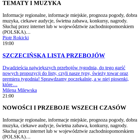
TEMATY I MUZYKA
Informacje regionalne, informacje miejskie, prognoza pogody, dobra
muzyka, ciekawe audycje, świetna zabawa, konkursy, nagrody.
Słuchaj przez internet lub w województwie zachodniopomorskiem
(POLSKA)…
Piotr Rokicki
19:00
SZCZECIŃSKA LISTA PRZEBOJÓW
Dwadzieścia największych przebojów tygodnia, do tego garść
nowych propozycji do listy, czyli nasze typy, świeży towar oraz
premiera tygodnia! Sprawdzamy poczekalnię, a w niej piosenki,
które…
Milena Milewska
21:00
NOWOŚCI I PRZEBOJE WSZECH CZASÓW
Informacje regionalne, informacje miejskie, prognoza pogody, dobra
muzyka, ciekawe audycje, świetna zabawa, konkursy, nagrody.
Słuchaj przez internet lub w województwie zachodniopomorskiem
(POLSKA)…