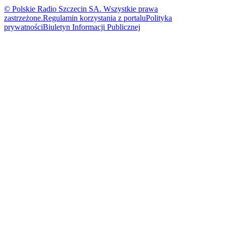
© Polskie Radio Szczecin SA. Wszystkie prawa
zastrzeżone.
Regulamin korzystania z portalu
Polityka
prywatności
Biuletyn Informacji Publicznej