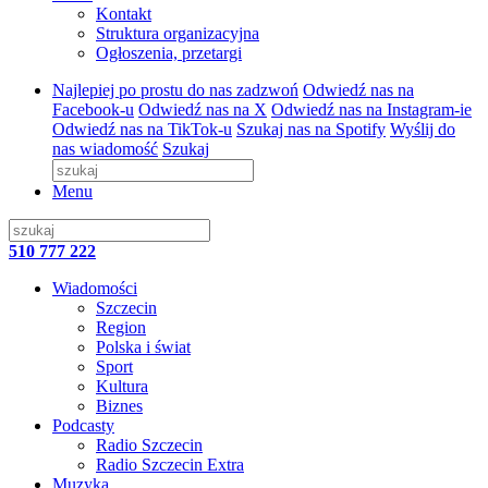
Kontakt
Struktura organizacyjna
Ogłoszenia, przetargi
Najlepiej po prostu do nas zadzwoń
Odwiedź nas na
Facebook-u
Odwiedź nas na X
Odwiedź nas na Instagram-ie
Odwiedź nas na TikTok-u
Szukaj nas na Spotify
Wyślij do
nas wiadomość
Szukaj
Menu
510 777 222
Wiadomości
Szczecin
Region
Polska i świat
Sport
Kultura
Biznes
Podcasty
Radio Szczecin
Radio Szczecin Extra
Muzyka