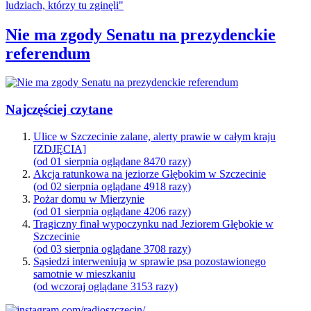
Nie ma zgody Senatu na prezydenckie
referendum
Najczęściej czytane
Ulice w Szczecinie zalane, alerty prawie w całym kraju
[ZDJĘCIA]
(od 01 sierpnia oglądane 8470 razy)
Akcja ratunkowa na jeziorze Głębokim w Szczecinie
(od 02 sierpnia oglądane 4918 razy)
Pożar domu w Mierzynie
(od 01 sierpnia oglądane 4206 razy)
Tragiczny finał wypoczynku nad Jeziorem Głębokie w
Szczecinie
(od 03 sierpnia oglądane 3708 razy)
Sąsiedzi interweniują w sprawie psa pozostawionego
samotnie w mieszkaniu
(od wczoraj oglądane 3153 razy)