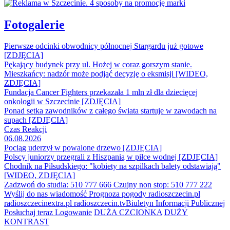
Fotogalerie
Pierwsze odcinki obwodnicy północnej Stargardu już gotowe
[ZDJĘCIA]
Pękający budynek przy ul. Hożej w coraz gorszym stanie.
Mieszkańcy: nadzór może podjąć decyzję o eksmisji [WIDEO,
ZDJĘCIA]
Fundacja Cancer Fighters przekazała 1 mln zł dla dziecięcej
onkologii w Szczecinie [ZDJĘCIA]
Ponad setka zawodników z całego świata startuje w zawodach na
supach [ZDJĘCIA]
Czas Reakcji
06.08.2026
Pociąg uderzył w powalone drzewo [ZDJĘCIA]
Polscy juniorzy przegrali z Hiszpanią w piłce wodnej [ZDJĘCIA]
Chodnik na Piłsudskiego: "kobiety na szpilkach balety odstawiają"
[WIDEO, ZDJĘCIA]
Zadzwoń do studia: 510 777 666
Czujny non stop: 510 777 222
Wyślij do nas wiadomość
Prognoza pogody
radioszczecin.pl
radioszczecinextra.pl
radioszczecin.tv
Biuletyn Informacji Publicznej
Posłuchaj teraz
Logowanie
DUŻA CZCIONKA
DUŻY
KONTRAST