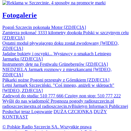
Fotogalerie
Pogoń Szczecin pokonała Motor [ZDJĘCIA]
Zamierza pokonać 3333 kilometry dookoła Polski w szczytnym celu
[ZDJĘCIA]
Ostatni moduł pływającego doku został zwodowany [WIDEO,
ZDJĘCIA]
Jadalne bukiety i oscypki... Wystawcy o smakach Letniego
Jarmarku [ZDJĘCIA]
Instrumenty dęte na Festiwalu Grünebergów [ZDJĘCIA]
NIEDZIELA Jarmark rozmowy z mieszkancami [WIDEO,
ZDJĘCIA]
Piłkarki nożne Pogoni przegrały z Górnikiem [ZDJĘCIA]
Letni Jarmark Szczeciński. "Coś innego, aniżeli w sklepach"
[WIDEO, ZDJĘCIA]
Zadzwoń do studia: 510 777 666
Czujny non stop: 510 777 222
Wyślij do nas wiadomość
Prognoza pogody
radioszczecin.pl
radioszczecinextra.pl
radioszczecin.tv
Biuletyn Informacji Publicznej
Posłuchaj teraz
Logowanie
DUŻA CZCIONKA
DUŻY
KONTRAST
© Polskie Radio Szczecin SA. Wszystkie prawa