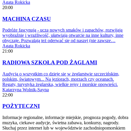
Agata Rokicka
20:00
MACHINA CZASU
Podróże fascynują - uczą nowych smaków i zapachów, rozwijają
wyobraźnię i wrażliwość, ułatwiają otwarcie na inne kultury, inne
obyczaje. Pozwalają też oderwać się od naszej (nie zawsze…
Agata Rokicka
21:00
RADIOWA SZKOŁA POD ŻAGLAMI
Audycja o wszystkim co dzieje się w żeglarstwie szczecińskim,
polskim, światowym... Na jeziorach, morzach czy oceanach.
Regaty, turystyka żeglarska, wielkie rejsy i morskie opowieści.
Katarzyna Wolnik-Sayna
22:00
POŻYTECZNI
Informacje regionalne, informacje miejskie, prognoza pogody, dobra
muzyka, ciekawe audycje, świetna zabawa, konkursy, nagrody.
Słuchaj przez internet lub w województwie zachodniopomorskiem