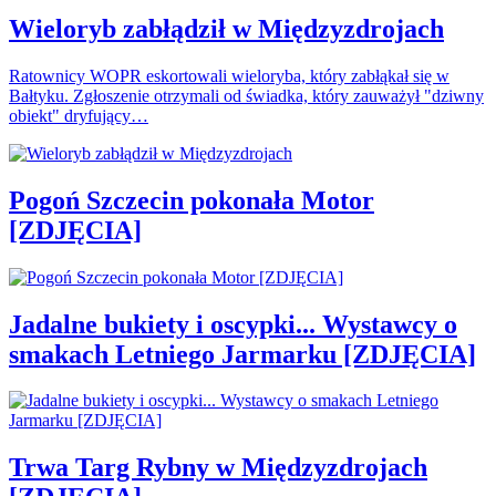
Wieloryb zabłądził w Międzyzdrojach
Ratownicy WOPR eskortowali wieloryba, który zabłąkał się w
Bałtyku. Zgłoszenie otrzymali od świadka, który zauważył "dziwny
obiekt" dryfujący…
Pogoń Szczecin pokonała Motor
[ZDJĘCIA]
Jadalne bukiety i oscypki... Wystawcy o
smakach Letniego Jarmarku [ZDJĘCIA]
Trwa Targ Rybny w Międzyzdrojach