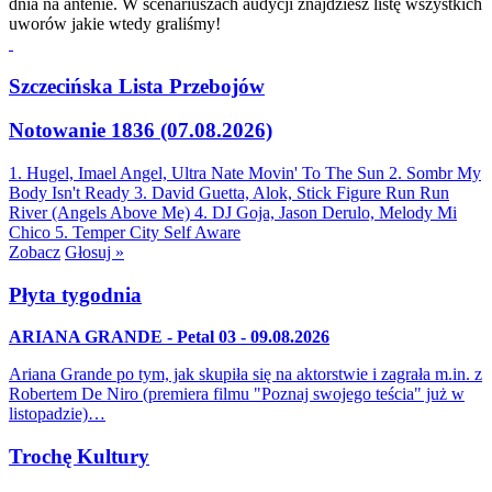
dnia na antenie. W scenariuszach audycji znajdziesz listę wszystkich
uworów jakie wtedy graliśmy!
Szczecińska Lista Przebojów
Notowanie 1836 (07.08.2026)
1. Hugel, Imael Angel, Ultra Nate
Movin' To The Sun
2. Sombr
My
Body Isn't Ready
3. David Guetta, Alok, Stick Figure
Run Run
River (Angels Above Me)
4. DJ Goja, Jason Derulo, Melody
Mi
Chico
5. Temper City
Self Aware
Zobacz
Głosuj »
Płyta tygodnia
ARIANA GRANDE - Petal 03 - 09.08.2026
Ariana Grande po tym, jak skupiła się na aktorstwie i zagrała m.in. z
Robertem De Niro (premiera filmu "Poznaj swojego teścia" już w
listopadzie)…
Trochę Kultury