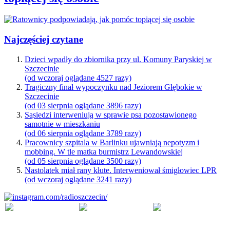
Najczęściej czytane
Dzieci wpadły do zbiornika przy ul. Komuny Paryskiej w
Szczecinie
(od wczoraj oglądane 4527 razy)
Tragiczny finał wypoczynku nad Jeziorem Głębokie w
Szczecinie
(od 03 sierpnia oglądane 3896 razy)
Sąsiedzi interweniują w sprawie psa pozostawionego
samotnie w mieszkaniu
(od 06 sierpnia oglądane 3789 razy)
Pracownicy szpitala w Barlinku ujawniają nepotyzm i
mobbing. W tle matka burmistrz Lewandowskiej
(od 05 sierpnia oglądane 3500 razy)
Nastolatek miał rany kłute. Interweniował śmigłowiec LPR
(od wczoraj oglądane 3241 razy)