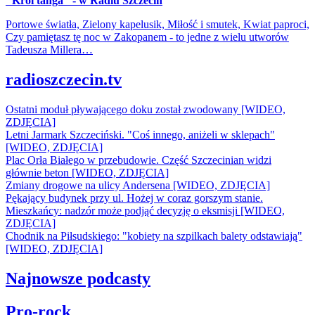
"Król tanga" - w Radiu Szczecin
Portowe światła, Zielony kapelusik, Miłość i smutek, Kwiat paproci,
Czy pamiętasz tę noc w Zakopanem - to jedne z wielu utworów
Tadeusza Millera…
radioszczecin.tv
Ostatni moduł pływającego doku został zwodowany [WIDEO,
ZDJĘCIA]
Letni Jarmark Szczeciński. "Coś innego, aniżeli w sklepach"
[WIDEO, ZDJĘCIA]
Plac Orła Białego w przebudowie. Część Szczecinian widzi
głównie beton [WIDEO, ZDJĘCIA]
Zmiany drogowe na ulicy Andersena [WIDEO, ZDJĘCIA]
Pękający budynek przy ul. Hożej w coraz gorszym stanie.
Mieszkańcy: nadzór może podjąć decyzję o eksmisji [WIDEO,
ZDJĘCIA]
Chodnik na Piłsudskiego: "kobiety na szpilkach balety odstawiają"
[WIDEO, ZDJĘCIA]
Najnowsze podcasty
Pro-rock