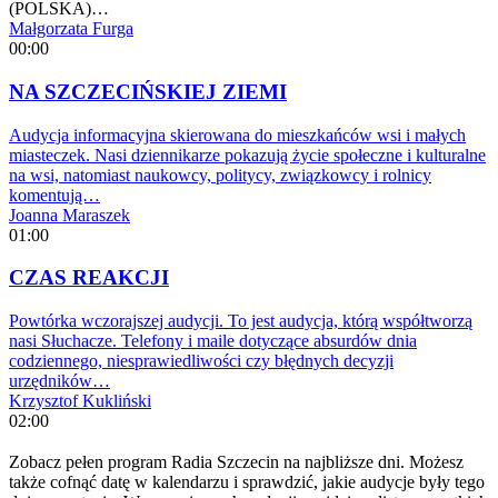
(POLSKA)…
Małgorzata Furga
00:00
NA SZCZECIŃSKIEJ ZIEMI
Audycja informacyjna skierowana do mieszkańców wsi i małych
miasteczek. Nasi dziennikarze pokazują życie społeczne i kulturalne
na wsi, natomiast naukowcy, politycy, związkowcy i rolnicy
komentują…
Joanna Maraszek
01:00
CZAS REAKCJI
Powtórka wczorajszej audycji. To jest audycja, którą współtworzą
nasi Słuchacze. Telefony i maile dotyczące absurdów dnia
codziennego, niesprawiedliwości czy błędnych decyzji
urzędników…
Krzysztof Kukliński
02:00
Zobacz pełen program Radia Szczecin na najbliższe dni. Możesz
także cofnąć datę w kalendarzu i sprawdzić, jakie audycje były tego