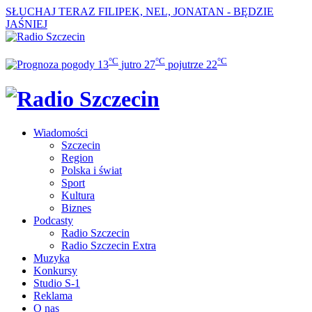
SŁUCHAJ TERAZ
FILIPEK, NEL, JONATAN - BĘDZIE
JAŚNIEJ
°C
°C
°C
13
jutro
27
pojutrze
22
Wiadomości
Szczecin
Region
Polska i świat
Sport
Kultura
Biznes
Podcasty
Radio Szczecin
Radio Szczecin Extra
Muzyka
Konkursy
Studio S-1
Reklama
O nas