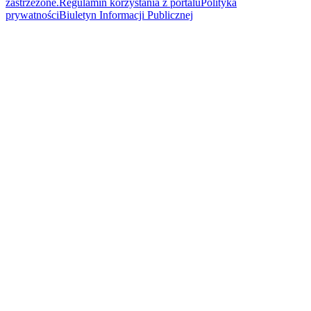
zastrzeżone.
Regulamin korzystania z portalu
Polityka
prywatności
Biuletyn Informacji Publicznej