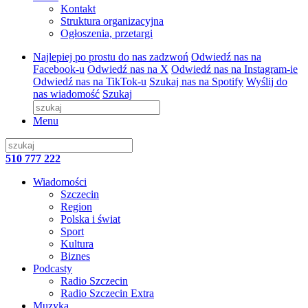
Kontakt
Struktura organizacyjna
Ogłoszenia, przetargi
Najlepiej po prostu do nas zadzwoń
Odwiedź nas na
Facebook-u
Odwiedź nas na X
Odwiedź nas na Instagram-ie
Odwiedź nas na TikTok-u
Szukaj nas na Spotify
Wyślij do
nas wiadomość
Szukaj
Menu
510 777 222
Wiadomości
Szczecin
Region
Polska i świat
Sport
Kultura
Biznes
Podcasty
Radio Szczecin
Radio Szczecin Extra
Muzyka