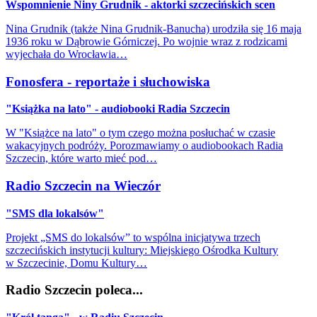
Wspomnienie Niny Grudnik - aktorki szczecińskich scen
Nina Grudnik (także Nina Grudnik-Banucha) urodziła się 16 maja
1936 roku w Dąbrowie Górniczej. Po wojnie wraz z rodzicami
wyjechała do Wrocławia…
Fonosfera - reportaże i słuchowiska
"Książka na lato" - audiobooki Radia Szczecin
W "Książce na lato" o tym czego można posłuchać w czasie
wakacyjnych podróży. Porozmawiamy o audiobookach Radia
Szczecin, które warto mieć pod…
Radio Szczecin na Wieczór
"SMS dla lokalsów"
Projekt „SMS do lokalsów” to wspólna inicjatywa trzech
szczecińskich instytucji kultury: Miejskiego Ośrodka Kultury
w Szczecinie, Domu Kultury…
Radio Szczecin poleca...