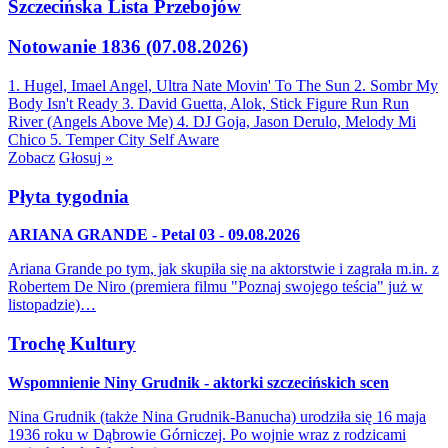
Szczecińska Lista Przebojów
Notowanie 1836 (07.08.2026)
1. Hugel, Imael Angel, Ultra Nate
Movin' To The Sun
2. Sombr
My
Body Isn't Ready
3. David Guetta, Alok, Stick Figure
Run Run
River (Angels Above Me)
4. DJ Goja, Jason Derulo, Melody
Mi
Chico
5. Temper City
Self Aware
Zobacz
Głosuj »
Płyta tygodnia
ARIANA GRANDE - Petal 03 - 09.08.2026
Ariana Grande po tym, jak skupiła się na aktorstwie i zagrała m.in. z
Robertem De Niro (premiera filmu "Poznaj swojego teścia" już w
listopadzie)…
Trochę Kultury
Wspomnienie Niny Grudnik - aktorki szczecińskich scen
Nina Grudnik (także Nina Grudnik-Banucha) urodziła się 16 maja
1936 roku w Dąbrowie Górniczej. Po wojnie wraz z rodzicami