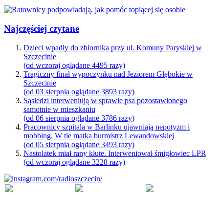
Najczęściej czytane
Dzieci wpadły do zbiornika przy ul. Komuny Paryskiej w
Szczecinie
(od wczoraj oglądane 4495 razy)
Tragiczny finał wypoczynku nad Jeziorem Głębokie w
Szczecinie
(od 03 sierpnia oglądane 3893 razy)
Sąsiedzi interweniują w sprawie psa pozostawionego
samotnie w mieszkaniu
(od 06 sierpnia oglądane 3786 razy)
Pracownicy szpitala w Barlinku ujawniają nepotyzm i
mobbing. W tle matka burmistrz Lewandowskiej
(od 05 sierpnia oglądane 3493 razy)
Nastolatek miał rany kłute. Interweniował śmigłowiec LPR
(od wczoraj oglądane 3228 razy)