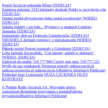
Pogoń Szczecin pokonała Motor [ZDJĘCIA]
Zamierza pokonać 3333 kilometry dookoła Polski w szczytnym celu
[ZDJĘCIA]
Ostatni moduł pływającego doku został zwodowany [WIDEO,
ZDJĘCIA]
Jadalne bukiety i oscypki... Wystawcy o smakach Letniego
Jarmarku [ZDJĘCIA]
Instrumenty dęte na Festiwalu Grünebergów [ZDJĘCIA]
NIEDZIELA Jarmark rozmowy z mieszkancami [WIDEO,
ZDJĘCIA]
Piłkarki nożne Pogoni przegrały z Górnikiem [ZDJĘCIA]
Letni Jarmark Szczeciński. "Coś innego, aniżeli w sklepach"
[WIDEO, ZDJĘCIA]
Zadzwoń do studia: 510 777 666
Czujny non stop: 510 777 222
Wyślij do nas wiadomość
Prognoza pogody
radioszczecin.pl
radioszczecinextra.pl
radioszczecin.tv
Biuletyn Informacji Publicznej
Posłuchaj teraz
Logowanie
DUŻA CZCIONKA
DUŻY
KONTRAST
© Polskie Radio Szczecin SA. Wszystkie prawa
zastrzeżone.
Regulamin korzystania z portalu
Polityka
prywatności
Biuletyn Informacji Publicznej