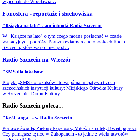
wyjechała do Wrocławia…
Fonosfera - reportaże i słuchowiska
"Książka na lato" - audiobooki Radia Szczecin
W "Książce na lato" o tym czego można posłuchać w czasie
wakacyjnych podróży. Porozmawiamy o audiobookach Radia
Szczecin, które warto mieć pod…
Radio Szczecin na Wieczór
"SMS dla lokalsów"
Projekt „SMS do lokalsów” to wspólna inicjatywa trzech
szczecińskich instytucji kultury: Miejskiego Ośrodka Kultury
w Szczecinie, Domu Kultury…
Radio Szczecin poleca...
"Król tanga" - w Radiu Szczecin
Portowe światła, Zielony kapelusik, Miłość i smutek, Kwiat paproci,
Czy pamiętasz tę noc w Zakopanem - to jedne z wielu utworów
Tadeusza Millera…